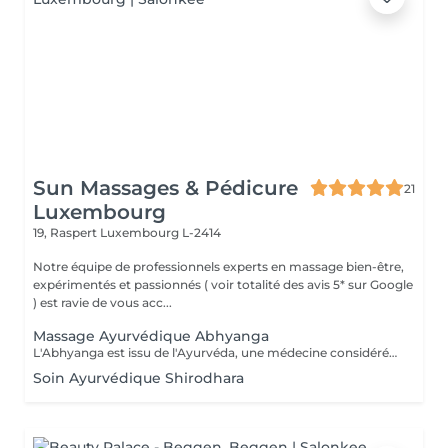
Sun Massages & Pédicure
21
Luxembourg
19, Raspert
Luxembourg L-2414
Notre équipe de professionnels experts en massage bien-être,
expérimentés et passionnés ( voir totalité des avis 5* sur Google
) est ravie de vous acc...
Massage Ayurvédique Abhyanga
L'Abhyanga est issu de l'Ayurvéda, une médecine considérée comme sacrée en Inde depuis plus de 4000 ans. Il s'appuie sur les sept centres énergétiques du corps que le praticien va rééquilibrer en stimulant les trajets de l'énergie afin de permettre à celle-ci de circuler librement dans tout le corps. Usage d'huiles ayurvédiques chaudes, pressions, frictions, étirements dans un rythme modéré, en alternant des manuvres lentes et plus rapides. Résultat, le bien-être physique et émotionnel sont retrouvés. Pour tous, en particulier les personnes nerveuses souffrant de stress, de fatigue et ayant du mal à gérer leurs émotions. Le massage Abhyanga fait également des merveilles sur : la concentration, le sommeil, la digestion, la dépression. Sur le plan physiologique, il permet de favoriser la circulation sanguine, la respiration, l'assouplissement des articulations et le relâchement musculaire.
Soin Ayurvédique Shirodhara