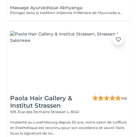
Massage Ayurvedique Abhyanga
Plongez dans la tradition indienne millénaire de l'Ayurveda avec notre massage Abhyanga. Ce rituel ancestral, vieux de plus de 5000 ans, combine des gestes doux, des pressions ciblées et des étirements pour vous offrir une expérience de lâcher-prise absolu. "Abhyanga" signifie littéralement "massage à l'huile de tout le corps", et c'est précisément ce que vous recevrez. Chacun de nos mouvements est minutieusement exécuté pour créer une harmonie parfaite entre votre corps et votre esprit, vous permettant de vous détendre profondément et d'oublier le temps qui passe. Nous vous invitons également à découvrir nos offres de cartes FORFAITS, conçues pour prolonger ces moments de bien-être et vous offrir des avantages exclusifs. Pour plus d'informations, visitez notre page Forfaits. Ce massage est aussi une idée cadeau idéale pour surprendre et faire plaisir. Pour en savoir plus, cliquez ici : https://www.oxyzen.lu Veuillez noter que ce massage est déconseillé aux femmes enceintes. Avertissement : Nos soins sont dédiés au bien-être et à la relaxation. Ils ne remplacent pas un suivi médical et ne relèvent pas de la kinésithérapie.
Paola Hair Gallery &
158
Institut Strassen
109, Rue des Romains
Strassen L-8041
Implanté au Luxembourg depuis 30 ans, notre salon de coiffure
et d'esthétique est reconnu pour son excellence et savoir-faire.
Sous la signature de no...