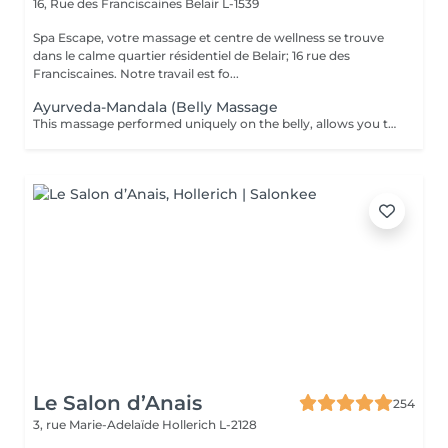
16, Rue des Franciscaines
Belair L-1539
Spa Escape, votre massage et centre de wellness se trouve
dans le calme quartier résidentiel de Belair; 16 rue des
Franciscaines. Notre travail est fo...
Ayurveda-Mandala (Belly Massage
This massage performed uniquely on the belly, allows you to eliminate the stress and stagnant emotions that one tends to hold onto. It promotes a deep sense of letting go and permits a healthy energy circulation and enhances a comfortable digestion.
Le Salon d’Anais
254
3, rue Marie-Adelaïde
Hollerich L-2128