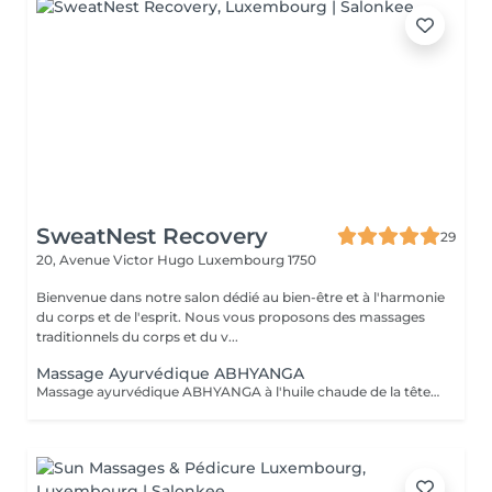
SweatNest Recovery
29
20, Avenue Victor Hugo
Luxembourg 1750
Bienvenue dans notre salon dédié au bien-être et à l'harmonie
du corps et de l'esprit. Nous vous proposons des massages
traditionnels du corps et du v...
Massage Ayurvédique ABHYANGA
Massage ayurvédique ABHYANGA à l'huile chaude de la tête aux pieds C'est un massage enveloppant et relaxant aux huiles végétales chaudes et des huiles essentielles, soigneusement sélectionnées en fonction des bienfaits recherchés et pour équilibrer votre Dosha (Vata, Kapha ou Pitta). De manière générale, ce massage permet de détoxifier, revitaliser et de lutter contre le stress et le vieillissement. Lors de la séance la praticienne utilise différentes huiles précieuses auyurvediques Des huiles ayurvédique capillaires Huile Keranya Potion capillaire puissante à base de graines du Cumin Noir pour les forces des cheveux Huile Ambhring Revitaliseur aux herbes Amla et Bhringraj (pour les cheveux mous, sans vie, matures et grisonnants) Huile Nectar Rukshadi pour les cheveux secs et au cuir chevelu squameux Elixir capillaire Saromyas avec l'extrait de Lotus sacré pour les cheveux terne, sans éclat et rêches Les huiles ayurvédiques précieuses pour le visage Huile Bharanyu revitalisante au curcuma, de la racine apaisante de Manjistha, de fruit Amla et de la cannelle. Huile Saine Paraania purifiante et éclaircissante de l'arbre quinquina d'Inde avec les huiles essentielles de Gardénia, de Jasmin et de Néroli. Ces huiles sont reparties en grande quantité sur l'ensemble du corps. Du cuir chevelu aux orteils, chaque zone du corps est massée pour le libérer de toutes ses tensions. Selon l'esprit d'Abyhanga, les énergies négatives glissent sur le corps bien huilé et ne peuvent pas s'accrocher.