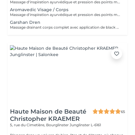
Massage d'inspiration ayurvédique et pression des points marmas selon votre dosha (vata, pitta, kapha), tant avec les couleurs que les parfums et le choix des huiles. Une tisane vous sera servie après le soin.
Aromavedic Visage / Corps
Massage d'inspiration ayurvédique et pression des points marmas selon votre dosha (vata, pitta, kapha), tant avec les couleurs que les parfums et le choix des huiles. Corps, mini soin visage et cuir chevelu. Une tisane vous sera servie après le soin.
Garshan Dren
Massage drainant corps complet avec application de black mud détox. Idéal pour les tempéraments kapha et les personnes ayant de la rétention de liquides ou de la cellulite liée à cela. Effet jambes légères garanti, soin très relaxant. Une boisson Tisama Lakshmi dren vous sera servie après le soin.
Haute Maison de Beauté
65
Christopher KRAEMER
5, rue du Cimetière, Bourglinster
Junglinster L-6161