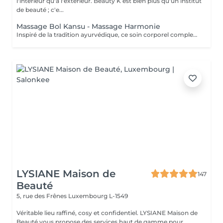
l'intérieur qu'à l'extérieur. Beauty K est bien plus qu'un institut
de beauté ; c'e...
Massage Bol Kansu - Massage Harmonie
Inspiré de la tradition ayurvédique, ce soin corporel complet, au rythme lent et doux, associe des manuvres enveloppantes et l'utilisation du bol Kansu. Il procure un profond sentiment de détente, apaisant le mental, réduisant le stress et revitalisant l'énergie pour harmoniser corps et esprit. Bienfaits corporels : Soulage les tensions musculaires Améliore la circulation sanguine et lymphatique Favorise l'élimination des toxines Optimise les échanges cellulaires Pour l'esprit : Détente profonde et apaisement mental Améliore la qualité du sommeil Combat l'insomnie et le stress Stimule la circulation énergétique, favorisant l'équilibre global
LYSIANE Maison de
147
Beauté
5, rue des Frênes
Luxembourg L-1549
Véritable lieu raffiné, cosy et confidentiel. LYSIANE Maison de
Beauté vous propose des services haut de gamme pour