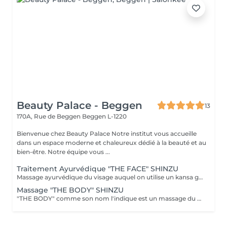
Beauty Palace - Beggen
13
170A, Rue de Beggen
Beggen L-1220
Bienvenue chez Beauty Palace Notre institut vous accueille
dans un espace moderne et chaleureux dédié à la beauté et au
bien-être. Notre équipe vous ...
Traitement Ayurvédique "THE FACE" SHINZU
Massage ayurvédique du visage auquel on utilise un kansa guérisseur de L'Inde. Celui-ci permet de rééquilibrer les énergies au corps, agit sur des points d'acupression pour améliorer la circulation, détendre les muscles, drainer, anti-stresse et raffermir l'ovale du visage. Résultats: *Détente *Peau lumineuse *Amélioration du tonus musculaire *Diminution des tensions faciales *Améliore les maux de tête *Anti-stress *Draine
Massage "THE BODY" SHINZU
"THE BODY" comme son nom l'indique est un massage du corps complet. (Cuir chevelu compris) Pratiqué à l'aide de KANSAS rugueux (métal guérisseur de l'inde) Voici ce que ce massage vous apportera: *Une meilleur oxygénation et circulation du sang *Il réactivera vos capacités, concentration et clarté mentale *Il améliorera vos défenses immunitaires *Il détoxifiera votre corps (drainage) *Il aidera à la régulation du sommeil *Il soulagera les tensions de la vie quotidienne *Il rééquilibrera vos énergies