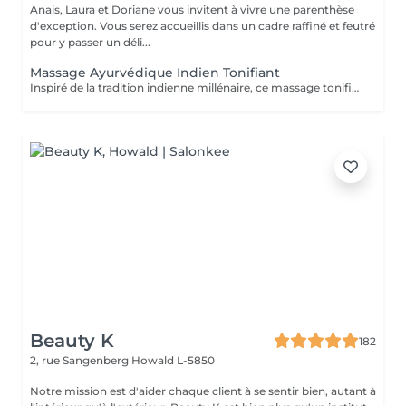
Anais, Laura et Doriane vous invitent à vivre une parenthèse
d'exception. Vous serez accueillis dans un cadre raffiné et feutré
pour y passer un déli...
Massage Ayurvédique Indien Tonifiant
Inspiré de la tradition indienne millénaire, ce massage tonifiant à l'huile chaude propose une alternance des rythmes variés. Profitez des fragrances de vanille et cardamome de ce soin qui soulage vos muscles, facilite le sommeil profond et laisse la peau soyeuse.
Beauty K
182
2, rue Sangenberg
Howald L-5850
Notre mission est d'aider chaque client à se sentir bien, autant à