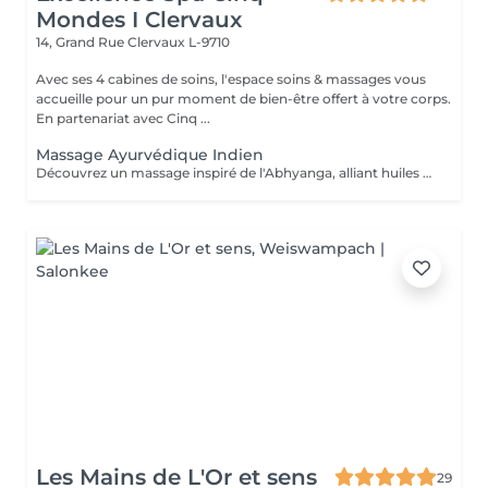
Mondes I Clervaux
14, Grand Rue
Clervaux L-9710
Avec ses 4 cabines de soins, l'espace soins & massages vous
accueille pour un pur moment de bien-être offert à votre corps.
En partenariat avec Cinq ...
Massage Ayurvédique Indien
Découvrez un massage inspiré de l'Abhyanga, alliant huiles de sésame, moringa et chaulmoogra. L'alternance de mouvements lents et rapides, à la fois énergétiques et enveloppants, associée à des étirements, dénoue les tensions et réveille le corps en douceur, pour un moment de légèreté et de vitalité. La durée de la prestation (60min) inclut l'installation et le temps de relaxation intégré à nos soins (10min).
Les Mains de L'Or et sens
29