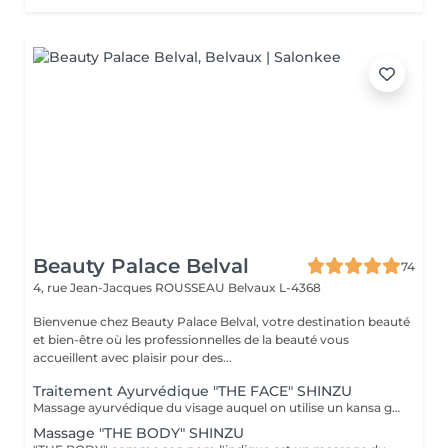
Beauty Palace Belval
74
4, rue Jean-Jacques ROUSSEAU
Belvaux L-4368
Bienvenue chez Beauty Palace Belval, votre destination beauté
et bien-être où les professionnelles de la beauté vous
accueillent avec plaisir pour des...
Traitement Ayurvédique "THE FACE" SHINZU
Massage ayurvédique du visage auquel on utilise un kansa guérisseur de L'Inde. Celui-ci permet de rééquilibrer les énergies au corps, agit sur des points d'acupression pour améliorer la circulation, détendre les muscles, drainer, anti-stresse et raffermir l'ovale du visage. Résultats: *Détente *Peau lumineuse *Amélioration du tonus musculaire *Diminution des tensions faciales *Améliore les maux de tête *Anti-stress *Draine
Massage "THE BODY" SHINZU