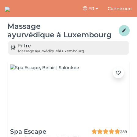
FR
Connexion
Massage
ayurvédique
à
Luxembourg
Filtre
Massage ayurvédique
à
Luxembourg
Spa Escape
289