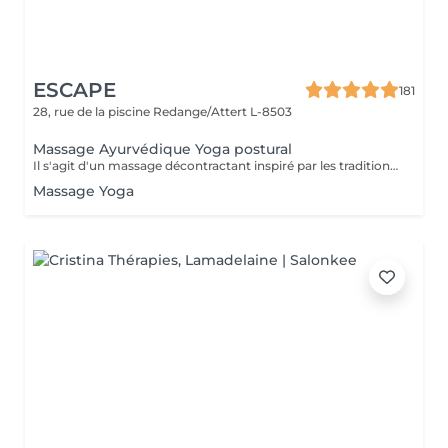
ESCAPE
181
28, rue de la piscine
Redange/Attert L-8503
Massage Ayurvédique Yoga postural
Il s'agit d'un massage décontractant inspiré par les traditions indiennes d'Ayurvéda et de Yoga. Cette technique qui permet de redonner de l'élasticité à la colonne vertébrale, utilise des mouvements, des flexions et des torsions qui sont parfaitement harmonisées entre elles, ce qui va permettre au corps de s'étirer et de s'échauffer. La technique peut se réaliser avec les mains et avec les pieds, en fonction du cas. BÉNÉFICES DU MASSAGE AYURDÉVIQUE YOGA POSTURAL Connexion avec une respiration consciente Promeut la flexibilité des muscles et la mobilité des articulations Aide à améliorer la posture en contribuant au bien-être et à l'équilibre du corps.
Massage Yoga