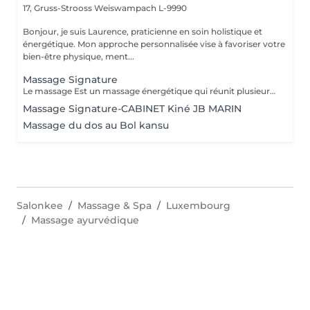
17, Gruss-Strooss
Weiswampach L-9990
Bonjour, je suis Laurence, praticienne en soin holistique et
énergétique. Mon approche personnalisée vise à favoriser votre
bien-être physique, ment...
Massage Signature
Le massage Est un massage énergétique qui réunit plusieurs techniques de massages du monde (Tuina, Lomi-lomi, Californien, Suédois et Ayurvédique), l'aromathérapie et l'énergie du magnétisme qui réveille les processus naturels d'autoguérison du corps en déchargeant les mémoires émotionnelles encombrantes et les toxines. Véritable invitation à la reconnexion à soi, c'est une psychothérapie pour le corps qui permet de laisser s'opérer tout un développement réparateur et initiateur, ouvrant la mémoire du corps, qui nettoie peu à peu les anciens traumas et laisse l'énergie de vie circuler librement permettant un véritable bien-être et apportant un lâcher prise physique et mental de manière impressionnante. Ce massage profondément relaxant peut aider à soulager le stress, l'anxiété, les tensions musculaires, les douleurs chroniques et à améliorer la circulation sanguine et lymphatique. Il est également utile pour stimuler le système immunitaire et renforcer le corps. Il peut également être bénéfique pour les personnes souffrant de problèmes de sommeil et de troubles digestifs. Ce massage est pratiqué sur l'ensemble du corps avec un mélange d'huiles végétales et d'huiles essentielles Ne pas s'exposer au soleil ou aux UV pendant au moins 6h après ce massage. La durée de la prestations inclus le temps d'installation
Massage Signature-CABINET Kiné JB MARIN
Massage du dos au Bol kansu
Salonkee
Massage & Spa
Luxembourg
Massage ayurvédique