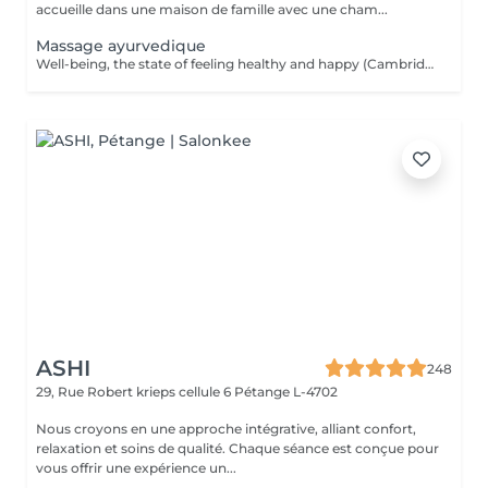
accueille dans une maison de famille avec une cham...
Massage ayurvedique
Well-being, the state of feeling healthy and happy (Cambridge dictionary) is exactly what you get during the massage. Your body and mind are in agreement. Find a moment of listening, relaxation and the opportunity to refocus and rejuvenate. The massage provokes the release of happiness hormones. The Ayurveda massage finds its roots in India and invites the body to heal itself and create balance between body, mind and spirit, all by getting massaged with hot organic oil. While the oil enters the body with smooth massage techniques, it helps the body to detoxify and release properly. In Ayurveda the science of life a person's health is based on their dosha = a balance of the five elements of the world known as fire, water, earth, space and air. The three doshas: VATA (air & space); PITTA (fire & water); KAPHA ( earth & water). Each person has one dominant dosha based on physical, emotional, mental, and behavioral characteristics. The focus is to bring the energy centers (chakras) in balance by encouraging the elimination of toxins and making the energy in our body flow.
ASHI
248
29, Rue Robert krieps cellule 6
Pétange L-4702
Nous croyons en une approche intégrative, alliant confort,
relaxation et soins de qualité. Chaque séance est conçue pour
vous offrir une expérience un...