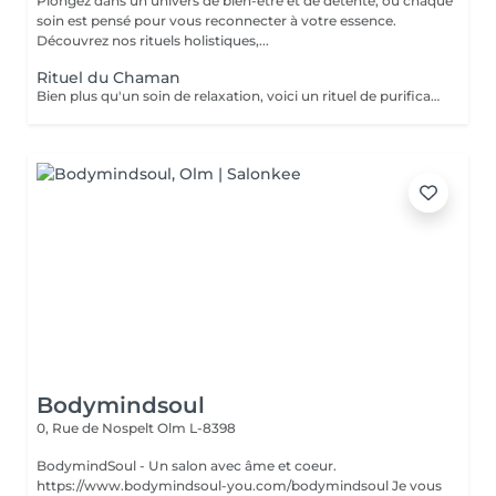
Plongez dans un univers de bien-être et de détente, où chaque
soin est pensé pour vous reconnecter à votre essence.
Découvrez nos rituels holistiques,...
Rituel du Chaman
Bien plus qu'un soin de relaxation, voici un rituel de purification incroyable. Tous les bienfaits du HeadSpa, de la naturopathie, de la sophrologie et des soins énergétiques, sont réunis dans ce rituel d'exception pour remise à zéro. Nous travaillons toutes les couches du corps humain. Physique, vibratoires, énergétiques etc Ne comprend pas le séchage des cheveux.
Bodymindsoul
0, Rue de Nospelt
Olm L-8398
BodymindSoul - Un salon avec âme et coeur.
https://www.bodymindsoul-you.com/bodymindsoul Je vous