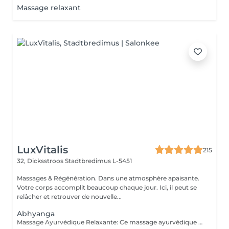
Massage relaxant
LuxVitalis
215
32, Dicksstroos
Stadtbredimus L-5451
Massages & Régénération. Dans une atmosphère apaisante.
Votre corps accomplit beaucoup chaque jour. Ici, il peut se
relâcher et retrouver de nouvelle...
Abhyanga
Massage Ayurvédique Relaxante: Ce massage ayurvédique du corps entier aux huiles chaudes apporte calme, équilibre et harmonie intérieure. Les huiles ayurvédiques enveloppent et massent délicatement tout le corps. Le soin harmonise les énergies corporelles, calme le système nerveux, renforce le système immunitaire, stimule la circulation lymphatique et nourrit la peau ainsi que les tissus. Énergie, vitalité et bien-être sont retrouvés.