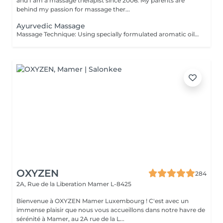
and I am a massage therapist since 2006. My parents are
behind my passion for massage ther...
Ayurvedic Massage
Massage Technique: Using specially formulated aromatic oils, movement long stroke and massage pressure Soft to Medium. Ayurvedic massage is a light, gentle full body massage without applying pressure, but with much sweeping and stroking, which is typically done with the help of nourishing botanical oils.
OXYZEN
284
2A, Rue de la Liberation
Mamer L-8425
Bienvenue à OXYZEN Mamer Luxembourg ! C'est avec un
immense plaisir que nous vous accueillons dans notre havre de
sérénité à Mamer, au 2A rue de la L...