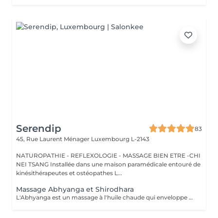
Serendip
83
45, Rue Laurent Ménager
Luxembourg L-2143
NATUROPATHIE - REFLEXOLOGIE - MASSAGE BIEN ETRE -CHI
NEI TSANG Installée dans une maison paramédicale entouré de
kinésithérapeutes et ostéopathes L...
Massage Abhyanga et Shirodhara
L'Abhyanga est un massage à l'huile chaude qui enveloppe tout le corps. Au fil des gestes lents et continus, le corps se relâche, la respiration s'apaise, l'énergie circule à nouveau. C'est un moment où tout se dépose, où le système nerveux se calme et où l'on retrouve une sensation d'unité. Le Shirodhara prolonge ce voyage intérieur. Un filet d'huile chaude coule doucement sur le front, comme une invitation à lâcher le mental. Les pensées se posent, le stress se dissout, un calme profond s'installe, presque méditatif. Ensemble, Abhyanga et Shirodhara créent un soin de 2 h où le corps se détend, le corps se relâche et l'esprit retrouve de la clarté. Une expérience douce, rééquilibrante et profondément régénérante. Prévoir une serviette, tissus pour le retour, veillez a ne pas s'alimenter juste avant, Idéalement c'est un soin qui se pratique le soir