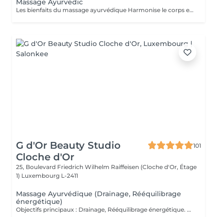
Massage Ayurvedic
Les bienfaits du massage ayurvédique Harmonise le corps et l'esprit grâce à une approche holistique. Détend profondément, réduit le stress et apaise le mental. Améliore la circulation sanguine et lymphatique. Nourrit la peau grâce aux huiles chaudes et naturelles. Soulage les tensions musculaires et favorise un meilleur sommeil. Résultat : une sensation de bien-être global, d'équilibre et d'énergie retrouvée.
G d'Or Beauty Studio
101
Cloche d'Or
25, Boulevard Friedrich Wilhelm Raiffeisen (Cloche d'Or, Étage
1)
Luxembourg L-2411
Massage Ayurvédique (Drainage, Rééquilibrage
énergétique)
Objectifs principaux : Drainage, Rééquilibrage énergétique. Massage du corps entier inspiré des traditions indiennes ancestrales, où les manuvres sont à la fois enveloppantes, profondes et rythmées, alternant pressions, lissages et mouvements circulaires. Chaque geste suit une chorégraphie précise visant à stimuler les points énergétiques et à accompagner le corps dans un mouvement naturel de rééquilibrage. Ce rituel harmonieux soutient la circulation sanguine et lymphatique, favorise le drainage naturel de l'organisme et aide à éliminer les toxines accumulées. Par son rythme fluide et structuré, il dynamise les tissus, relance l'énergie vitale (prana) et contribue à délier les zones de stagnation. Le corps retrouve légèreté et vitalité, tandis qu'une sensation d'ancrage et d'harmonie intérieure s'installe durablement. Fréquence recommandée : Ponctuellement, ou toutes les 2 à 3 semaines dans le cadre d'un entretien régulier.