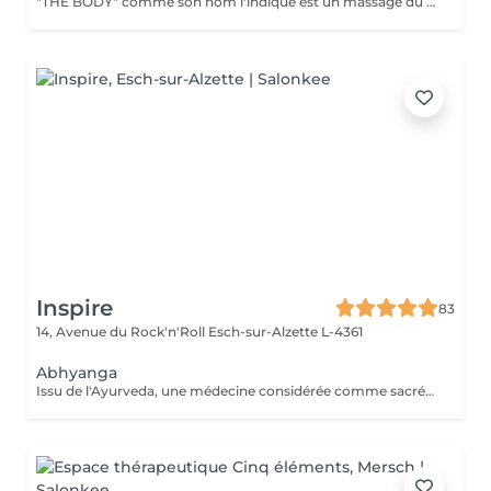
"THE BODY" comme son nom l'indique est un massage du corps complet. (Cuir chevelu compris) Pratiqué à l'aide de KANSAS rugueux (métal guérisseur de l'inde) Voici ce que ce massage vous apportera: *Une meilleur oxygénation et circulation du sang *Il réactivera vos capacités, concentration et clarté mentale *Il améliorera vos défenses immunitaires *Il détoxifiera votre corps (drainage) *Il aidera à la régulation du sommeil *Il soulagera les tensions de la vie quotidienne *Il rééquilibrera vos énergies
Inspire
83
14, Avenue du Rock'n'Roll
Esch-sur-Alzette L-4361
Abhyanga
Issu de l'Ayurveda, une médecine considérée comme sacrée en Inde, le massage Abhyanga, pratiqué à l'huile de sésame Bio, agit sur l'énergie vitale. Il permet de réharmoniser et revitaliser le corps tout en apaisant l'esprit. Un excellent moyen pour retrouveréquilibre et sérénité.