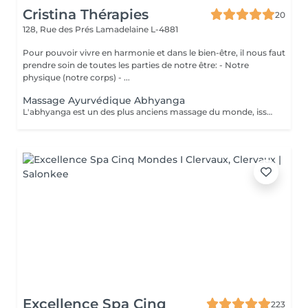
Cristina Thérapies
20
128, Rue des Prés
Lamadelaine L-4881
Pour pouvoir vivre en harmonie et dans le bien-être, il nous faut
prendre soin de toutes les parties de notre être: - Notre
physique (notre corps) - ...
Massage Ayurvédique Abhyanga
L'abhyanga est un des plus anciens massage du monde, issus d'une sagesse indienne de plus de 5000 ans et de sa médecine, l'Ayurveda. Douceur, pressions ciblées et étirements vous invitent au lâcher prise totale. Le massage abhyanga signifie littéralement, massage à l'huile de tout le corps (y compris le cuir chevelu et le visage). C'est nourrissant, cela apaise vos doshas, donne de l'énergie, de l'endurance, du plaisir et du sommeil. La malaxation de la peau augmente sa longévité et nourrit toutes les parties du corps. Augmente la circulation en particulier nerveuse. Le patient est recouvert d'un drap qui sert à découvrir au fur et à mesure les parties à masser. Chaque massage est individualisé selon la prédominance des "doshas" et des déséquilibres du client. Après un massage ayurvédique, on ressent généralement une profonde sensation de détente et de légèreté, accompagnée d'un bien-être global tant physique que mental, grâce à la libération des tensions musculaires, la stimulation de la circulation et l'harmonisation des énergies. Le massage ayurvédique se pratique avec de l'huile, sauf exceptions liées à vos besoins spécifiques, il n'est donc pas nécessaire de porter une tenue particulière. Cependant, il faut prévoir simplement des sous-vêtements confortables et que vous ne craignez pas de tacher avec de l'huile. Prestation proposée uniquement aux dames. Réservation par téléphone au 00352 691 730 824. Paiement sur place en espèces.
Excellence Spa Cinq
223