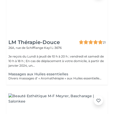
LM Thérapie-Douce
21
26A, rue de Schifflange
Kayl L-3676
Je reçois du Lundi à jeudi de 10 h à 20 h ; vendredi et samedi de
10 h à 18 h ; En cas de déplacement à votre domicile, à partir de
janvier 2024, un...
Massages aux Huiles essentielles
Divers massages d' « Aromathérapie » aux Huiles essentielles (pour le corps) Ces massages apportent un soulagement immédiat à la tension musculaire, améliorent la circulation sanguine et lymphatique, augmente ses défenses Immunitaires. .Massage détente relax, "Plaisir" .Massage relaxation "Cocoon" .Massage amincissement drainage "Détox" .Massage pour les "douleurs articulaires" (dos-épaules-genoux) .Massage "Réflexe" : soulage courbatures, tendinites et autres douleurs articulaires et musculaires. Conseillé pour les sportifs ! .Massage "Tonic" pour la fatigue nerveuse, l'épuisement, le surmenage, le stress, la déprime, Besoin de Peps, et d'énergie, baisse de libido (tonique générale) ; Système immunitaire affaibli, rhume, antivirale, bronchite, nez bouché, sinusite, Arthrose, hyperthyroidie, fatigue des glandes surrénales... Ce massage est conseillé pour les périodes hivernales !