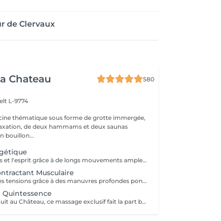
r de Clervaux
a Chateau
580
elt L-9774
scine thématique sous forme de grotte immergée,
elaxation, de deux hammams et deux saunas
n bouillon...
gétique
Revitalise le corps et l'esprit grâce à de longs mouvements amples et rythmés s'inspirant du flux des vagues. Geste après geste, il infuse le corps d'une nouvelle énergie.
ntractant Musculaire
Libère le corps des tensions grâce à des manuvres profondes ponctuées d'étirements et de pressions ciblées. Le soin idéal pour une détente profonde et propice à soulager les courbatures.
 Quintessence
Idéal avant une nuit au Château, ce massage exclusif fait la part belle aux effluves de lavande et de figue, signatures du lieu. Allongé sur un coussin de lavande, le soin débutera au son d'un carillon, faisant ensuite place à un massage du corps enveloppant. L'utilisation de la pierre d'améthyste permettra de calmer les dernières tensions.