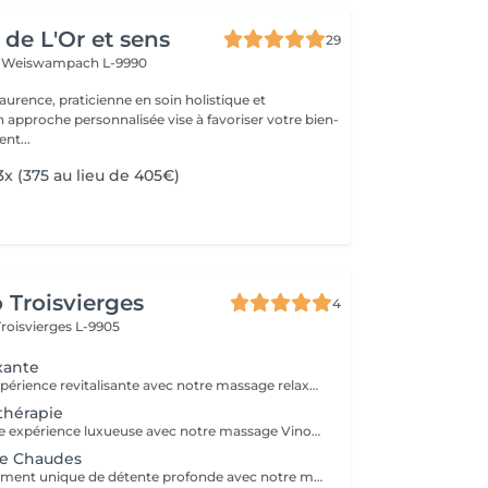
 de L'Or et sens
29
s
Weiswampach L-9990
Laurence, praticienne en soin holistique et
nt...
x (375 au lieu de 405€)
 Troisvierges
4
Troisvierges L-9905
xante
Profitez d'une expérience revitalisante avec notre massage relaxant de 40, 60 ou 90 minutes. Nos esthéticiennes utiliseront des techniques douces pour soulager les tensions musculaires, procurant une sensation de tranquillité. Le temps de préparation et d'installation de la cliente est inclus dans la période choisie, garantissant que chaque minute soit consacrée à votre bien-être. Profitez de ce moment pour rajeunir corps et esprit.
thérapie
Plongez dans une expérience luxueuse avec notre massage Vinothérapie de 40, 60 ou 90 minutes. Nos Esthetcienne experts utiliseront des techniques spécifiques, combinant les bienfaits du raisin pour apaiser vos muscles et offrir une sensation de détente profonde. Le temps de préparation et d'installation de la cliente est inclus dans la durée sélectionnée, garantissant une expérience dédiée à votre bien-être. Laissez-vous emporter par ce moment de délice, revitalisant à la fois votre corps et votre esprit.
re Chaudes
Profitez d'un moment unique de détente profonde avec notre massage aux pierres chaudes, disponible en séances de 60 ou 90 minutes. Nos esthéticiennes spécialisées appliquent des pierres de basalte chauffées stratégiquement le long du corps, en combinant des mouvements doux et des techniques traditionnelles de massage. La chaleur des pierres pénètre profondément dans les muscles, favorisant la détente et le soulagement des tensions. En plus des bienfaits physiques, tels que l'amélioration de la circulation sanguine et le soulagement des douleurs musculaires, la thérapie contribue à l'équilibre mental en réduisant le stress et l'anxiété. La combinaison unique de chaleur et de massage offre une expérience thérapeutique complète, revitalisant à la fois le corps et l'esprit. Laissez-vous envelopper par la chaleur réconfortante des pierres et embarquez pour un voyage vers le bien-être total. Le temps de préparation et d'installation de la cliente est inclus dans la période choisie, garantissant que chaque minute soit dédiée à votre bien-être.