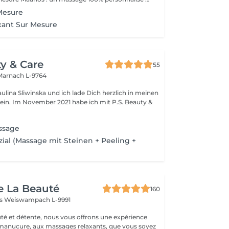
Mesure
xant Sur Mesure
ty & Care
55
Marnach L-9764
ulina Sliwinska und ich lade Dich herzlich in meinen
 Im November 2021 habe ich mit P.S. Beauty &
ssage
zial (Massage mit Steinen + Peeling +
)
e La Beauté
160
ss
Weiswampach L-9991
té et détente, nous vous offrons une expérience
 manucure, aux massages relaxants, que vous soyez