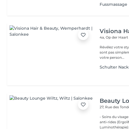
Fussmassage
Visiona H
4a, Op der Haar
Révélez votre style unique avec passion et 
sont pas simplem
votre person...
Schulter Nac
Beauty L
27, Rue des Ton
- Soins du visage
anti-rides (Ergol
Luminothérapie) -