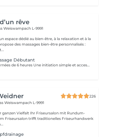
d’un rêve
ss
Weiswampach L-9991
 espace dédié au bien-être, à la relaxation et à la
...
ssage Débutant
Formation : 2 journées de 6 heures Une initiation simple et accessible aux bases du massage (effleurages, pétrissages) pour développer le toucher bienveillant, la confiance en soi et offrir une détente immédiate. Créée pour les débutants. Cours en présentiel, pratique et théorie.
Weidner
226
oss
Weiswampach L-9991
lt Ihr Friseursalon mit Rundum-
..
pfdrainage