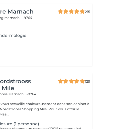
ure Marnach
215
urg
Marnach L-9764
ndermologie
ordstrooss
129
 Mile
rooss
Marnach L-9764
vous accueille chaleureusement dans son cabinet à
Nordstrooss Shopping Mile. Pour vous offrir le
Maa...
esure (1 personne)
Le Massage Sur Mesure Maanos : un massage 100% personnalisé en fonction de vos besoins et de vos envies !