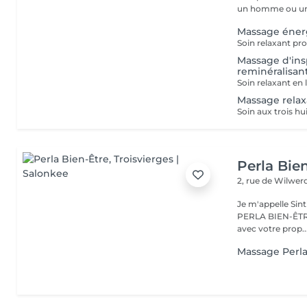
un homme ou un
Massage énerg
Soin relaxant pr
Massage d'ins
reminéralisan
Massage relax
Perla Bie
2, rue de Wilwe
Je m'appelle Sint
PERLA BIEN-ÊTRE à Troisvierges.
avec votre prop..
Massage Perl