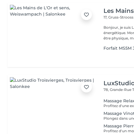
Les Mains
17, Gruss-Stroos
Bonjour, je suis 
énergétique. Mon approche personnalisée vise à favoriser votre bien-
être physique, me
Forfait MS5M 3
LuxStudio
78, Grande-Rue
Massage Rela
Massage Vino
Massage Pier