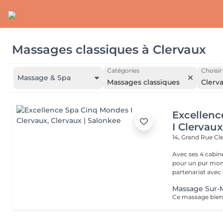
Massages classiques
à
Clervaux
Catégories
Choisir
Massage & Spa
Massages classiques
Clerv
Excellen
I Clervaux
14, Grand Rue
Cl
Avec ses 4 cabin
pour un pur momen
partenariat avec C
Massage Sur-