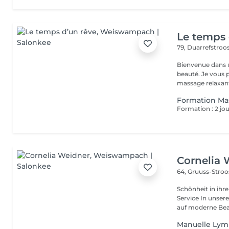
Le temps 
79, Duarrefstroo
Bienvenue dans un
beauté. Je vous propose des massages bien-être personnalisés :
massage relaxant
Formation Ma
Cornelia 
64, Gruuss-Stro
Schönheit in ihrer ganzen Vielfa
Service In unserem Friseursalon trifft traditionelles Friseurhandwerk
auf moderne Bea.
Manuelle Lym