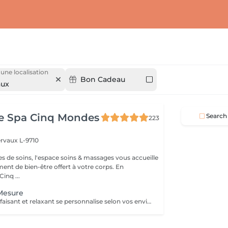
 une localisation
Bon Cadeau
aux
ce Spa Cinq Mondes
Search
223
ervaux L-9710
es de soins, l'espace soins & massages vous accueille
t de bien-être offert à votre corps. En
inq ...
Mesure
Ce massage bienfaisant et relaxant se personnalise selon vos envies, vous permettant de choisir les zones du corps que vous souhaitez détendre grâce aux mains expertes de votre praticienne. La durée de la prestation (30min ou 40min) inclut l'installation et le temps de relaxation intégré à nos soins (10min).