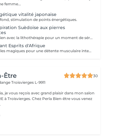
e femme...
étique vitalité japonaise
ofond, stimulation de points énergétiques.
piration Suèdoise aux pierres
tes
Soin relaxant en lien avec la lithothérapie pour un moment de sérénité absolue
ant Esprits d'Afrique
Soin aux trois huiles magiques pour une détente musculaire intense
n-Être
30
rdange
Troisvierges L-9911
ia, je vous reçois avec grand plaisir dans mon salon
 Chez Perla Bien-être vous venez
.
a