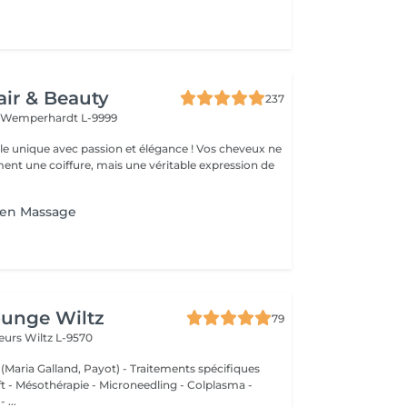
air & Beauty
237
t
Wemperhardt L-9999
élégance ! Vos cheveux ne
ent une coiffure, mais une véritable expression de
ken Massage
ounge Wiltz
79
deurs
Wiltz L-9570
 (Maria Galland, Payot) - Traitements spécifiques
ift - Mésothérapie - Microneedling - Colplasma -
 ...