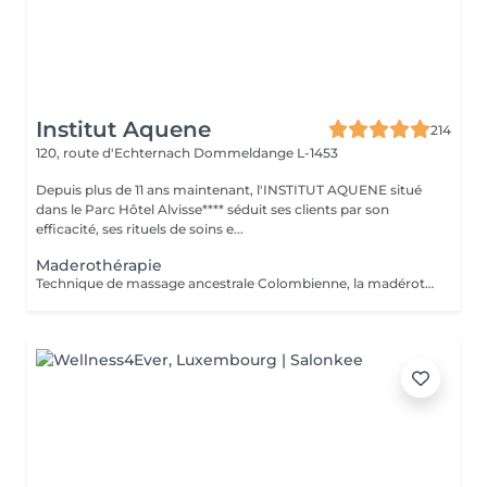
Institut Aquene
214
120, route d'Echternach
Dommeldange L-1453
Depuis plus de 11 ans maintenant, l'INSTITUT AQUENE situé
dans le Parc Hôtel Alvisse**** séduit ses clients par son
efficacité, ses rituels de soins e...
Maderothérapie
Technique de massage ancestrale Colombienne, la madérothérapie offre une multitude de bénéfices sur le corps ! - L'amélioration de la circulation sanguine et de la circulation lymphatique - Une peau resserrée, des muscles plus toniques - L'élimination de l'apparence de la cellulite, même profonde... Qu'il s'agisse de la peau du corps ou du visage, les instruments et rouleaux en bois de maderothérapie agissent sur toutes les zones du corps permettant une relaxation profonde et une tonification du corps dans son ensemble. Pour un bon résultat il est conseiller de faire entre 3 à 5 séances de drainage lymphatique Brésilien afin de détoxifier le corps et 10 séances de maderothérapie réparties sur 5 semaines (soit 2 séances par semaine). Et une séance par mois de chaque en entretient. Effet WOUAH garantie