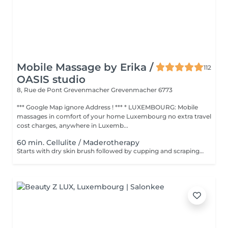
Mobile Massage by Erika /
112
OASIS studio
8, Rue de Pont Grevenmacher
Grevenmacher 6773
*** Google Map ignore Address ! *** * LUXEMBOURG: Mobile
massages in comfort of your home Luxembourg no extra travel
cost charges, anywhere in Luxemb...
60 min. Cellulite / Maderotherapy
Starts with dry skin brush followed by cupping and scraping uses fight against cellulite gel and oil. Recommendation 10 session with a discount price.