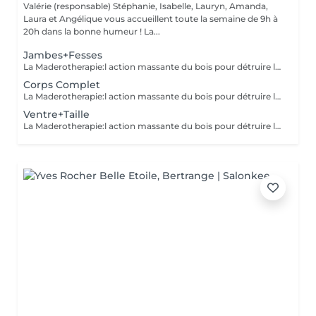
Valérie (responsable) Stéphanie, Isabelle, Lauryn, Amanda,
Laura et Angélique vous accueillent toute la semaine de 9h à
20h dans la bonne humeur ! La...
Jambes+Fesses
La Maderotherapie:l action massante du bois pour détruire la cellulite. *Active la circulation sanguine et lymphatique *Réduit les tensions musculaires. *Raffermie et tonifie la peau.
Corps Complet
La Maderotherapie:l action massante du bois pour détruire la cellulite. *Active la circulation sanguine et lymphatique *Réduit les tensions musculaires. *Raffermie et tonifie la peau.
Ventre+Taille
La Maderotherapie:l action massante du bois pour détruire la cellulite. *Active la circulation sanguine et lymphatique *Réduit les tensions musculaires. *Raffermie et tonifie la peau.