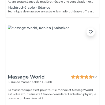
Avant toute séance de madérothérapie une consultation gratuite est obligatoire afin d'envisager un traitement et de valider les contre-indications éventuelles. L'acompte sera restitué entièrement lors de votre venue, si vous n'annulez pas il sera conservé. Attention certaines contre indications sont en prendre en compte: - dèmes. - maladies rénales. - phlébites / thromboses. - insuffisance cardiaque. - dermatite (sur la zone à travailler). - plaies ouvertes. - parties osseuses. - grossesse (pas le ventre , ni le 1er trimestre). - règles abondantes. - infection, fièvre. - hypotension.
Madérothérapie - Séance
Technique de massage ancestrale, la madérothérapie offre une multitude de bénéfices sur le corps et le bien-être ! Les instruments et rouleaux en bois agissent sur toutes les zones du corps permettant un drainage profond et une tonification du corps dans son ensemble. Attention certaines contre indications sont en prendre en compte: - dèmes. - maladies rénales. - phlébites / thromboses. - insuffisance cardiaque. - dermatite (sur la zone à travailler). - plaies ouvertes. - parties osseuses. - grossesse (pas le ventre , ni le 1er trimestre). - règles abondantes. - infection, fièvre. - hypotension. TOUJOURS PRENDRE UNE CONSULTATION AVANT TOUTES PRISES DE RDV. MERCI.
Massage World
133
8, rue de Mamer
Kehlen L-8280
La Massothérapie c'est pour tout le monde et MassageWorld
est votre atout réussite ! Fini de considérer l'entretien physique
comme un luxe réservé à ...