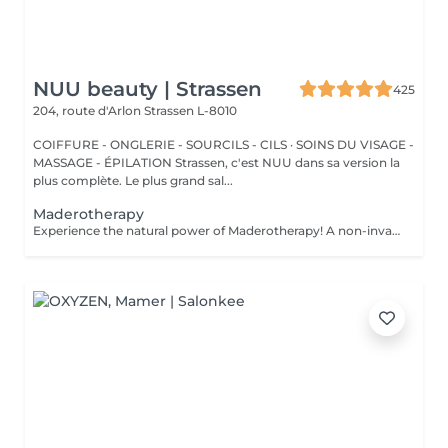
NUU beauty | Strassen
425
204, route d'Arlon
Strassen L-8010
COIFFURE - ONGLERIE - SOURCILS - CILS · SOINS DU VISAGE -
MASSAGE - ÉPILATION Strassen, c'est NUU dans sa version la
plus complète. Le plus grand sal...
Maderotherapy
Experience the natural power of Maderotherapy! A non-invasive massage technique using wooden tools. It improves circulation and lymphatic drainage, reduces cellulite, helps contour the body, and eliminates excess fluid. Types: - Brazilian: focuses on legs and glutes, helps shape the silhouette; - Abdomen: reduces volume and firms the skin; - Full body: promotes relaxation and overall recovery. Age restrictions: recommended to do from 16 years old. Post-procedure recommendations: do not do sports and any sharp movement for 2-3 hours after the procedure. Frequency: 2-3 times per week, 8-10 sessions. Repeat once in 3-6 months. Contraindications: pregnancy, inflammation, acne, varicose veins in the acute stage.