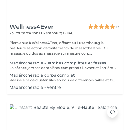
Wellness4Ever
169
73, route d'Arlon
Luxembourg L-1140
Bienvenue à Wellness4Ever, offrant au Luxembourg la
meilleure sélection de traitements de massothérapie. Du
massage du dos au massage sur mesure corp...
Madérothérapie - Jambes complètes et fesses
La séance jambes complètes comprend : L'avant et l'arrière des jambes ainsi que les fesses. Réalisé à l'aide d'ustensiles en bois de différentes tailles et formes spécialement conçus pour s'adapter aux lignes du corps. - Anti cellulite - Une alternative à la chirurgie - Accélère le métabolisme - Active le système lymphatique - Raffermit et tonifie la peau - Redessine le corps et les volumes
Madérothérapie corps complet
Réalisé à l'aide d'ustensiles en bois de différentes tailles et formes spécialement conçus pour s'adapter aux lignes du corps. - Anti cellulite - Une alternative à la chirurgie - Accélère le métabolisme - Active le système lymphatique - Raffermit et tonifie la peau - Redessine le corps et les volumes
Madérothérapie - ventre