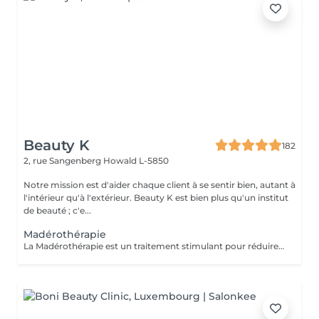
Beauty K
182
2, rue Sangenberg
Howald L-5850
Notre mission est d'aider chaque client à se sentir bien, autant à
l'intérieur qu'à l'extérieur. Beauty K est bien plus qu'un institut
de beauté ; c'e...
Madérothérapie
La Madérothérapie est un traitement stimulant pour réduire la cellulite, tonifier la peau et remodeler le corps. Ce massage intense utilise des instruments en bois de tailles et formes variées, adaptés aux zones du corps et aux applications spécifiques. En fonction de vos besoins, différentes techniques de frictions sont appliquées, associées à des huiles essentielles, sérums ou crèmes. Bienfaits : Tonifie et raffermit la peau Améliore la circulation sanguine et lymphatique Diminue les jambes lourdes Stimule la production de collagène, élastine et vitamine E Régule les centres d'énergie Favorise la relaxation et la respiration Réduit la cellulite et réactive le système nerveux.