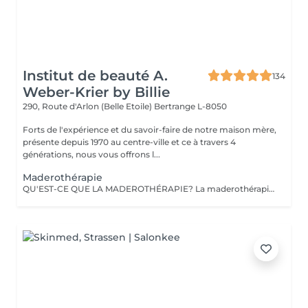
Institut de beauté A.
134
Weber-Krier by Billie
290, Route d'Arlon (Belle Etoile)
Bertrange L-8050
Forts de l'expérience et du savoir-faire de notre maison mère,
présente depuis 1970 au centre-ville et ce à travers 4
générations, nous vous offrons l...
Maderothérapie
QU'EST-CE QUE LA MADEROTHÉRAPIE? La maderothérapie c'est une technique de massage issue de la médecine orientale et qui consiste en l'application d'un massage corporel ou facial avec des instruments en bois, ce qui permet un remodelage complet. Les différentes formes et tailles de ces instruments permettent d'appliquer le massage avec plus ou moins d'intensité, en plus de l'adapter aux différentes parties du corps. De nos jours, ce type de massage peut être appliqué sur pratiquement tout le corps : jambes, abdomen, taille, flancs, dos et bras, ainsi que sur le visage et une partie du cou (double menton). Un des grands avantages de ce traitement c'est qu'il est totalement naturel puisqu'il est réalisé avec des instruments en bois et qu'il est non-invasif. Objectifs: Réduire la graisse et la cellulite. Activer la circulation sanguine et lymphatique. Réduire le contour et modeler la silhouette. Drainer et tonifier la peau. Créer également un effet relaxant sur la musculature. Fournir une hydratation supplémentaire à la peau. Stimuler l'équilibre énergétique. LA MADEROTHÉRAPIE FACIALE c'est un complément parfait des traitements de rajeunissement, qui : a des effets raffermissants et tonifiants, active la circulation sanguine et lymphatique du visage, contribuant ainsi à améliorer l'apparence de la peau, active la production de collagène et d'élastine, agit également sur les muscles du visage, apportant de la tonicité .