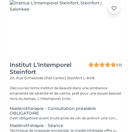
Institut L'Intemporel
535
Steinfort
2A, Rue Ermesinde (Pall Center)
Steinfort L-8416
Découvrez notre institut de beauté dans une ambiance
empreinte de sérénité et de calme, prêt pour une pause beauté
hors du temps. L'Intemporel, trois...
Madérothérapie - Consultation préalable
OBLIGATOIRE
Il est obligatoire avant toute prise de rdv de prévoir une consultation, celle-ci est gratuite et vous préparera à cette technique révolutionnaire. Attention certaines contre indications sont en prendre en compte. L'acompte sera restitué entièrement lors de votre venue, si vous n'annulez pas il sera conservé. - dèmes. - maladies rénales. - phlébites / thromboses. - insuffisance cardiaque. - dermatite (sur la zone à travailler). - plaies ouvertes. - parties osseuses. - grossesse (pas le ventre , ni le 1er trimestre). - règles abondantes. - infection, fièvre. - hypotension.
Madérothérapie - Séance
Technique de massage ancestrale, la madérothérapie offre une multitude de bénéfices sur le corps et le bien-être ! Les instruments et rouleaux en bois de madérothérapie agissent sur toutes les zones du corps permettant un drainage profond et une tonification du corps dans son ensemble. Attention certaines contre indications sont en prendre en compte: - dèmes. - maladies rénales. - phlébites / thromboses. - insuffisance cardiaque. - dermatite (sur la zone à travailler). - plaies ouvertes. - parties osseuses. - grossesse (pas le ventre , ni le 1er trimestre). - règles abondantes. - infection, fièvre. - hypotension. TOUJOURS PRENDRE UNE CONSULTATION AVANT TOUTES PRISES DE RDV. MERCI.