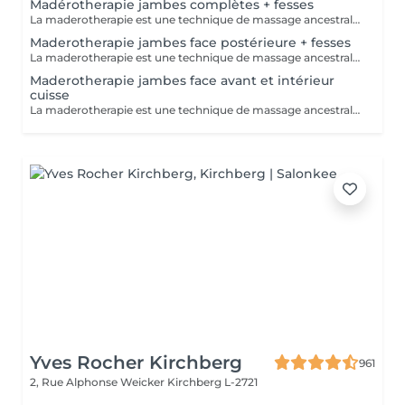
Madérotherapie jambes complètes + fesses
La maderotherapie est une technique de massage ancestrale d'origine colombienne visant à modeler la silhouette tout en réduisant la cellulite. Notre séance de maderotherapie jambes complètes comprend : L'avant et l'arrière des jambes ainsi que l'intérieur et l'extérieur mais également les fesses si souhaités La séance est réalisée à l'aide d'ustensiles en bois spécifiquement étudiés pour s'adapter aux lignes du corps, re sculpter, et detoxifier. - Anti cellulite - Raffermit et tonifie la peau - Redessine le corps et ses volumes - Active le système lymphatique - Alternative à la chirurgie esthétique ou post opératoire -
Maderotherapie jambes face postérieure + fesses
La maderotherapie est une technique de massage ancestrale d'origine colombienne visant à modeler la silhouette tout en réduisant la cellulite. La séance est réalisée à l'aide d'ustensiles en bois spécifiquement étudiés pour s'adapter aux lignes du corps, re sculpter, et detoxifier votre corps. - Anti cellulite - Raffermit et tonifie la peau - Redessine le corps et ses volumes - Active le système lymphatique - Alternative à la chirurgie esthétique ou post opératoire -
Maderotherapie jambes face avant et intérieur
cuisse
La maderotherapie est une technique de massage ancestrale d'origine colombienne visant à modeler la silhouette tout en réduisant la cellulite. La séance est réalisée à l'aide d'ustensiles en bois spécifiquement étudiés pour s'adapter aux lignes du corps, re sculpter, et detoxifier. - Anti cellulite - Raffermit et tonifie la peau - Redessine le corps et ses volumes - Active le système lymphatique - Alternative à la chirurgie esthétique ou post opératoire -
Yves Rocher Kirchberg
961
2, Rue Alphonse Weicker
Kirchberg L-2721