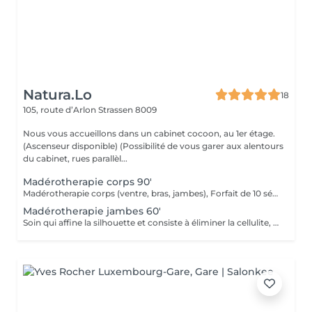
Natura.Lo
18
105, route d’Arlon
Strassen 8009
Nous vous accueillons dans un cabinet cocoon, au 1er étage.
(Ascenseur disponible) (Possibilité de vous garer aux alentours
du cabinet, rues parallèl...
Madérotherapie corps 90'
Madérotherapie corps (ventre, bras, jambes), Forfait de 10 séances + 1 offerte Recommandé pour votre challenge minceur et anti-cellulite. (Ce type de massage est puissant, revigorant, et dynamique) Attention: ce massage ne convient pas aux femmes enceintes, aux personnes aux personnes ayant des problèmes cardiaque, troubles circulatoires graves aigües, infections cutanées, insuffisance rénale, pathologique lourde.
Madérotherapie jambes 60'
Soin qui affine la silhouette et consiste à éliminer la cellulite, à l'aide du bois de hêtre. ( Ce soin est recommandé sur plusieurs séances)