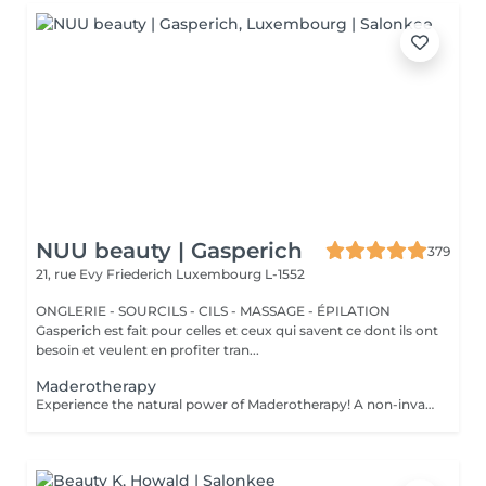
NUU beauty | Gasperich
379
21, rue Evy Friederich
Luxembourg L-1552
ONGLERIE - SOURCILS - CILS - MASSAGE - ÉPILATION
Gasperich est fait pour celles et ceux qui savent ce dont ils ont
besoin et veulent en profiter tran...
Maderotherapy
Experience the natural power of Maderotherapy! A non-invasive body sculpting technique that uses specially designed wooden tools to stimulate circulation, reduce cellulite, and contour the body. Originating from Colombia, this therapy promotes lymphatic drainage, boosts metabolism, and helps eliminate toxins all while deeply relaxing the body and mind. Age restrictions: recommended to do from 16 years. Post procedure recommendations: do not do sport and any sharp movements for 2-3 hours after the procedure. Frequency: 2-3 times per week, 10 times in total. Repeat once in 3-6 months.