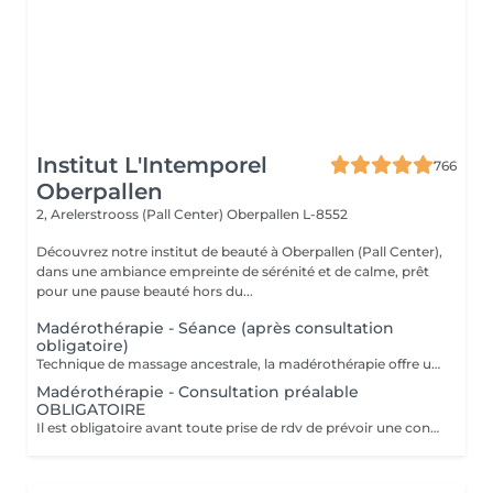
Institut L'Intemporel
766
Oberpallen
2, Arelerstrooss (Pall Center)
Oberpallen L-8552
Découvrez notre institut de beauté à Oberpallen (Pall Center),
dans une ambiance empreinte de sérénité et de calme, prêt
pour une pause beauté hors du...
Madérothérapie - Séance (après consultation
obligatoire)
Technique de massage ancestrale, la madérothérapie offre une multitude de bénéfices sur le corps et le bien-être ! Les instruments et rouleaux en bois de madérothérapie agissent sur toutes les zones du corps permettant un drainage profond et une tonification du corps dans son ensemble. Attention certaines contre indications sont en prendre en compte: - dèmes. - maladies rénales. - phlébites / thromboses. - insuffisance cardiaque. - dermatite (sur la zone à travailler). - plaies ouvertes. - parties osseuses. - grossesse (pas le ventre , ni le 1er trimestre). - règles abondantes. - infection, fièvre. - hypotension. TOUJOURS PRENDRE UNE CONSULTATION AVANT TOUTES PRISES DE RDV. MERCI.
Madérothérapie - Consultation préalable
OBLIGATOIRE
Il est obligatoire avant toute prise de rdv de prévoir une consultation et vous préparera à cette technique révolutionnaire. L'acompte sera restitué entièrement lors de votre venue, si vous n'annulez pas il sera conservé. Attention certaines contre indications sont en prendre en compte: - dèmes. - maladies rénales. - phlébites / thromboses. - insuffisance cardiaque. - dermatite (sur la zone à travailler). - plaies ouvertes. - parties osseuses. - grossesse (pas le ventre , ni le 1er trimestre). - règles abondantes. - infection, fièvre. - hypotension.