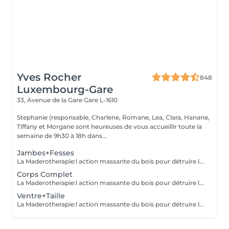
Yves Rocher
848
Luxembourg-Gare
33, Avenue de la Gare
Gare L-1610
Stephanie (responsable, Charlene, Romane, Lea, Clara, Hanane,
Tiffany et Morgane sont heureuses de vous accueillir toute la
semaine de 9h30 à 18h dans...
Jambes+Fesses
La Maderotherapie:l action massante du bois pour détruire la cellulite. *Active la circulation sanguine et lymphatique *Réduit les tensions musculaires. *Raffermie et tonifie la peau.
Corps Complet
La Maderotherapie:l action massante du bois pour détruire la cellulite. *Active la circulation sanguine et lymphatique *Réduit les tensions musculaires. *Raffermie et tonifie la peau.
Ventre+Taille
La Maderotherapie:l action massante du bois pour détruire la cellulite. *Active la circulation sanguine et lymphatique *Réduit les tensions musculaires. *Raffermie et tonifie la peau.