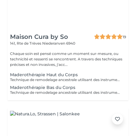
Maison Cura by So
19
141, Rte de Trèves
Niederanven 6940
Chaque soin est pensé comme un moment sur-mesure, ou
technicité et ressenti se rencontrent. A travers des techniques
précises et non invasives, j'acc...
Maderothérapie Haut du Corps
Technique de remodelage ancestrale utilisant des instruments en bois spécialement conçus pour stimuler les tissus, améliorer l'aspect de la cellulite et favoriser une silhouette plus harmonieuse.
Maderothérapie Bas du Corps
Technique de remodelage ancestrale utilisant des instruments en bois spécialement conçus pour stimuler les tissus, améliorer l'aspect de la cellulite et favoriser une silhouette plus harmonieuse.