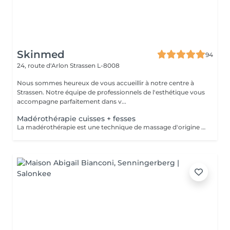
Skinmed
94
24, route d'Arlon
Strassen L-8008
Nous sommes heureux de vous accueillir à notre centre à
Strassen. Notre équipe de professionnels de l'esthétique vous
accompagne parfaitement dans v...
Madérothérapie cuisses + fesses
La madérothérapie est une technique de massage d'origine colombienne qui utilise des instruments en bois spécialement conçus pour le modelage du corps. Le mot vient de l'espagnol "madera", qui signifie "bois". La madérothérapie est une technique de massage naturelle et non invasive qui repose sur l'utilisation d'outils en bois de différentes formes (rouleaux, ventouses, spatules, champignons, etc.) pour stimuler le corps. Objectifs principaux : - Réduction de la cellulite - Drainage lymphatique - Raffermissement de la peau - Remodelage du corps - Amélioration de la circulation sanguine - Relaxation musculaire et réduction du stress. Contre-indications: - grossesse - Infections aiguës - Thrombose / phlébite - Insuffisance cardiaque non compensée - cancer / Tumeurs malignes (sans avis médical) - Fièvre - règles hémorragiques / premiers 5 jours de règles - surcharge rénale - pathologies liées à l'appareil reproducteur - maladies de la peau - les ecchymoses - dysfonctionnement du système immunitaire