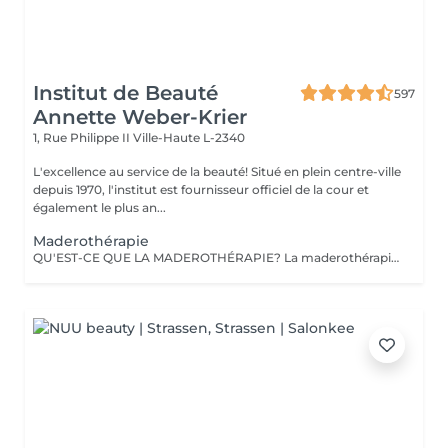
Institut de Beauté
597
Annette Weber-Krier
1, Rue Philippe II
Ville-Haute L-2340
L'excellence au service de la beauté! Situé en plein centre-ville
depuis 1970, l'institut est fournisseur officiel de la cour et
également le plus an...
Maderothérapie
QU'EST-CE QUE LA MADEROTHÉRAPIE? La maderothérapie c'est une technique de massage issue de la médecine orientale et qui consiste en l'application d'un massage corporel ou facial avec des instruments en bois, ce qui permet un remodelage complet. Les différentes formes et tailles de ces instruments permettent d'appliquer le massage avec plus ou moins d'intensité, en plus de l'adapter aux différentes parties du corps. De nos jours, ce type de massage peut être appliqué sur pratiquement tout le corps : jambes, abdomen, taille, flancs, dos et bras, ainsi que sur le visage et une partie du cou (double menton). Un des grands avantages de ce traitement c'est qu'il est totalement naturel puisqu'il est réalisé avec des instruments en bois et qu'il est non-invasif. Objectifs: Réduire la graisse et la cellulite. Activer la circulation sanguine et lymphatique. Réduire le contour et modeler la silhouette. Drainer et tonifier la peau. Créer également un effet relaxant sur la musculature. Fournir une hydratation supplémentaire à la peau. Stimuler l'équilibre énergétique. LA MADEROTHÉRAPIE FACIALE c'est un complément parfait des traitements de rajeunissement, qui : a des effets raffermissants et tonifiants, active la circulation sanguine et lymphatique du visage, contribuant ainsi à améliorer l'apparence de la peau, active la production de collagène et d'élastine, agit également sur les muscles du visage, apportant de la tonicité .