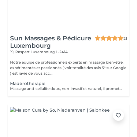
Sun Massages & Pédicure
21
Luxembourg
19, Raspert
Luxembourg L-2414
Notre équipe de professionnels experts en massage bien-être,
expérimentés et passionnés ( voir totalité des avis 5* sur Google
) est ravie de vous acc...
Madérothérapie
Massage anti-cellulite doux, non-invasif et naturel, il promet des effets rapides et durables. Zone visage : 50 minutes Zone inférieure des jambes (et fesses) : 50 minutes Zone supérieure du ventre (et bras) : 50 minutes Corps complet : 75 minutes Technique traditionnelle de Colombie, la madérothérapie est très efficace contre la cellulite et le relâchement des tissus. L'effet massant des outils en bois et les mouvements de la praticienne vont peu à peu remodeler et tonifier le corps, drainer la lymphe, détendre les muscles mais aussi casser les cellules graisseuses responsables de la peau d'orange et affiner le grain de peau, tout en douceur. Pour le rituel visage, la praticienne utilise des instruments en bois spécifiquement adaptés à cette zone sensible pour stimuler la microcirculation, favoriser le drainage lymphatique, et détendre les tensions du visage. Un soin relaxant et non invasif pour un visage visiblement plus frais et reposé. Fréquence conseillée de 1 à 2 fois par semaine par cycle de 5-6 séances (à renouveler selon les besoins). Puis une fois par mois pour entretenir les résultats.