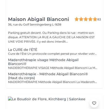
Maison Abigaïl Bianconi
83
36, rue du Golf
Senningerberg L-1638
Parking gratuit devant. Ou Parking dans la rue : mettre son
disque. ATTENTION LA RUE A GAUCHE DE LA MAISON EST
UNE VOIE PRIVÉE. Il y est donc interdit...
La CURE de l'ÉTÉ
Cure de l'Été Un protocole complet pensé pour révéler votre silhouette avant l'été : détoxifier, affiner, sculpter. Drainage lymphatique, Vacuslim et Maderothérapie réunis en une seule séance, adaptée à vos besoins. 10 séances d'1h30 résultats progressifs et visibles dès les premières séances. Pour des résultats optimum, nous vous conseillons 1 à 2 séances par semaine. Cure de l'Été+ Le même protocole complet, étendu aux bras pour une silhouette affinée de la tête aux pieds. Drainage, Vacuslim et Maderothérapie, adaptés à vos besoins. 10 séances d'1h45 résultats progressifs et visibles dès les premières séances. Pour des résultats optimum, nous vous conseillons 1 à 2 séances par semaine.
Maderothérapie visage Méthode Abigaïl
Bianconi®
MADEROTHÉRAPIE VISAGE Méthode Abigaïl Bianconi La Maderothérapie visage, telle qu'elle est pratiquée chez Maison Abigaïl Bianconi, repose sur une approche experte, précise et respectueuse des structures du visage. Pionnière de la Maderothérapie au Luxembourg depuis 2018, Abigaïl a développé une méthode exclusive, transmise à travers son académie, fondée sur le respect du corps humain et 100 % sans douleur. Chaque séance est réalisée à l'aide d'outils en bois spécifiquement conçus pour le visage, permettant un travail ciblé des tissus, alliant stimulation, drainage et effet liftant progressif. La méthode agit sur : - la qualité et la tonicité de la peau - la circulation et le drainage - les tensions du visage et du cou - la redéfinition des contours - l'harmonie globale du visage Le soin est entièrement personnalisé, adapté à la morphologie du visage, à l'état de la peau et aux besoins spécifiques de chaque personne. Chez Maison Abigaïl Bianconi, la Maderothérapie visage n'est pas un soin esthétique standardisé. C'est une expertise, pensée pour obtenir des résultats visibles, progressifs et respectueux de la peau.
Maderothérapie - Méthode Abigaïl Bianconi®
(Haut du corps)
MADEROTHÉRAPIE Méthode Abigaïl Bianconi La Maderothérapie, telle qu'elle est pratiquée chez Maison Abigaïl Bianconi, repose sur une approche experte, respectueuse et profondément structurée du corps. Pionnière de la Maderothérapie au Luxembourg depuis 2018, Abigaïl a développé une méthode exclusive, transmise à travers son académie, fondée sur le respect du corps humain et 100 % sans douleur. Chaque séance est réalisée à l'aide d'outils en bois spécifiquement conçus pour épouser les lignes naturelles du corps et permettre un travail précis et ciblé des tissus. La méthode agit sur : - la qualité tissulaire - la circulation - la stimulation lymphatique - l'aspect de la cellulite - la fermeté et l'harmonie de la silhouette Cette prise en charge peut également soutenir le confort abdominal, la circulation et certaines tensions liées aux ballonnements, lorsque cela est indiqué. Le soin est entièrement personnalisé, adapté à la morphologie, aux besoins et à l'état du corps. Il peut également s'inscrire dans un accompagnement post-opératoire, lorsque cela est pertinent. Chez Maison Abigaïl Bianconi, la Maderothérapie n'est pas un soin standardisé. C'est une expertise, pensée pour obtenir des résultats progressifs, visibles et respectueux du corps.