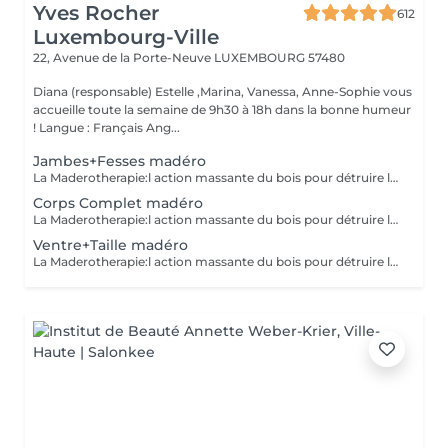
Yves Rocher
612
Luxembourg-Ville
22, Avenue de la Porte-Neuve
LUXEMBOURG 57480
Diana (responsable) Estelle ,Marina, Vanessa, Anne-Sophie vous
accueille toute la semaine de 9h30 à 18h dans la bonne humeur
! Langue : Français Ang...
Jambes+Fesses madéro
La Maderotherapie:l action massante du bois pour détruire la cellulite. *Active la circulation sanguine et lymphatique *Réduit les tensions musculaires. *Raffermie et tonifie la peau.
Corps Complet madéro
La Maderotherapie:l action massante du bois pour détruire la cellulite. *Active la circulation sanguine et lymphatique *Réduit les tensions musculaires. *Raffermie et tonifie la peau.
Ventre+Taille madéro
La Maderotherapie:l action massante du bois pour détruire la cellulite. *Active la circulation sanguine et lymphatique *Réduit les tensions musculaires. *Raffermie et tonifie la peau.