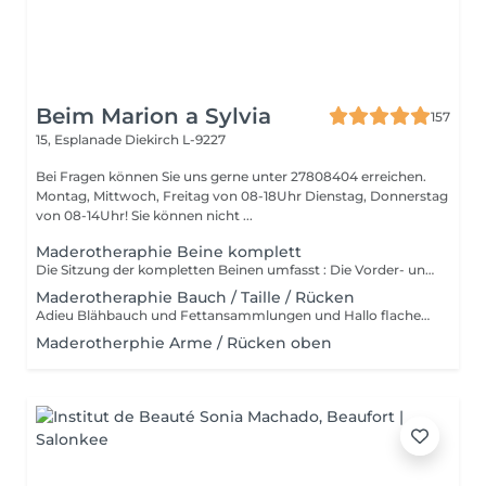
Beim Marion a Sylvia
157
15, Esplanade
Diekirch L-9227
Bei Fragen können Sie uns gerne unter 27808404 erreichen.
Montag, Mittwoch, Freitag von 08-18Uhr Dienstag, Donnerstag
von 08-14Uhr! Sie können nicht ...
Maderotheraphie Beine komplett
Die Sitzung der kompletten Beinen umfasst : Die Vorder- und Rückseite der Beine sowie das Gesäß. Wird mit Hilfe von Holzutensilien in verschiedenen Größen und Formen durchgeführt, die speziell dafür entworfen wurden, sich den Körperlinien anzupassen. - Anti-Cellulite - Eine Alternative zu chirurgischen Eingriffen - Beschleunigt den Stoffwechsel - Aktiviert das Lymphsystem - Strafft und festigt die Haut - Bringt den Körper in Form und verleiht ihm Volumen. - Nach der Operation Schmerzfrei!
Maderotheraphie Bauch / Taille / Rücken
Adieu Blähbauch und Fettansammlungen und Hallo flacher Bauch!
Maderotherphie Arme / Rücken oben