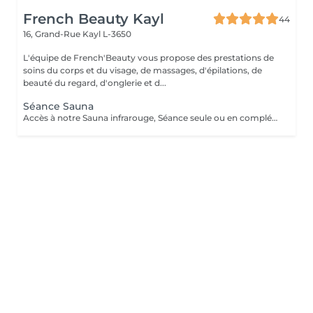
French Beauty Kayl
44
16, Grand-Rue
Kayl L-3650
L'équipe de French'Beauty vous propose des prestations de
soins du corps et du visage, de massages, d'épilations, de
beauté du regard, d'onglerie et d...
Séance Sauna
Accès à notre Sauna infrarouge, Séance seule ou en complément d'un soin. 20 Minutes de sauna+ Accès douche. Pensez à ramener votre serviette pour la séance. ATTENTION le sauna comporte des contres indications veillez à vous renseigner en cas de doutes.