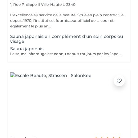
1, Rue Philippe II
Ville-Haute L-2340
L'excellence au service de la beauté! Situé en plein centre-ville
depuis 1970, l'institut est fournisseur officiel de la cour et
également le plus an...
Sauna japonais en complément d'un soin corps ou
visage
Sauna japonais
Le sauna infrarouge est connu depuis toujours par les Japonais pour ses vertus apaisantes et détoxifiantes. Equipé d'une technologie carbone, le Sauna Dôme est constitué d'un matelas et de 2 dômes qui émettent des infrarouges longs. Les pierres minérales intégrées décuplent les bienfaits des infrarouges (+300 pierres). Amincissement Détox : Perte jusqu'à 600 calories/séance- Sudation intense-Amélioration de la qualité de peau-Perte de -4,4cm** de tour de ventre en moyenne -18% de graisse abdominale** après 20 séances Relaxation/stress/sommeil -7,2% du cortisol* dans le sang (hormone du stress)-Baisse de -20,7%* du stress perçu-Détente musculaire et récupération après l'effort : -30,7%* de courbatures DETOX: Purification de la peau et de l'organisme-Elimination des toxines et métaux lourds : -10,5%* de plomb dans le corps Pierre de TOURMALINE MARRON : Renforcement de l'organisme- Ions négatifs- Détox métaux lourds- Vitalité Pierre de JADE : Effets relaxants et purifiants- Purification- Détente- Equilibre cellulaire Pierre de Germanium Noire : Régénérateur cellulaire- Détox- Apaise- Renforce le système immunitaire