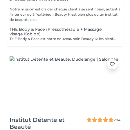
Notre mission est d'aider chaque client à se sentir bien, autant à
l'intérieur qu'à l'extérieur. Beauty K est bien plus qu'un institut
de beauté ; c'e...
THE Body & Face (Pressothérapie + Massage
visage Kobido)
THE Body & Face est notre nouveau soin Beauty K: les bienfaits de la Pressothérapie associé au massage japonais ancestrale: Le Soin Kobido Le soin Body & Face combine une session de Pressothérapie avec un Soin Kobido complet pour un traitement revitalisant et rajeunissant de la peau du visage et du corps. Ce soin d'une durée de 1 heure et 15 minutes est idéal pour ceux qui cherchent à détendre leur corps tout en bénéficiant d'un soin facial approfondi. Déroulement du Soin : 1. Pressothérapie (45minutes) : Commencez par une session relaxante de pressothérapie, qui aide à détendre les muscles, éliminer les toxines, activer le système lymphatique et la circulation sanguine. 2. Soin Kobido Nettoyage et Gommage : Un nettoyage profond suivi d'un gommage pour éliminer les cellules mortes et purifier la peau. Massage Kobido : Un massage facial traditionnel japonais qui stimule la circulation sanguine et lymphatique, tonifie les muscles faciaux, et offre un effet liftant naturel. Masque : Application d'un masque adapté à votre type de peau pour nourrir, hydrater et revitaliser. Bienfaits du Soin Body & Face : Relaxation Profonde : La pressothérapie détend le corps et apaise l'esprit, réduisant ainsi le stress et la fatigue. Effet Anti-Âge et Raffermissant : Le massage Kobido aide à réduire les signes de vieillissement, à raffermir la peau et à améliorer son élasticité. Ce soin est une excellente manière de combiner les bienfaits de la pressothérapie avec les techniques de soin facial avancées pour une expérience de beauté et de bien-être complète.
Institut Détente et
204
Beauté