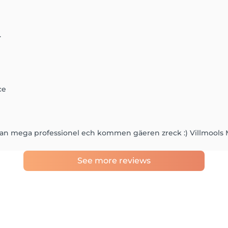
.
ce
an mega professionel ech kommen gäeren zreck :) Villmools M
See more reviews