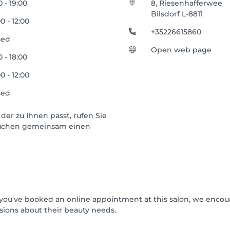
0 - 19:00
8, Riesenhafferwee
Bilsdorf L-8811
0 - 12:00
+35226615860
sed
Open web page
0 - 18:00
0 - 12:00
sed
der zu Ihnen passt, rufen Sie
rsuchen gemeinsam einen
If you've booked an online appointment at this salon, we enco
ions about their beauty needs.