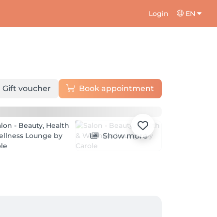
Login
EN
Gift voucher
Book appointment
Show more