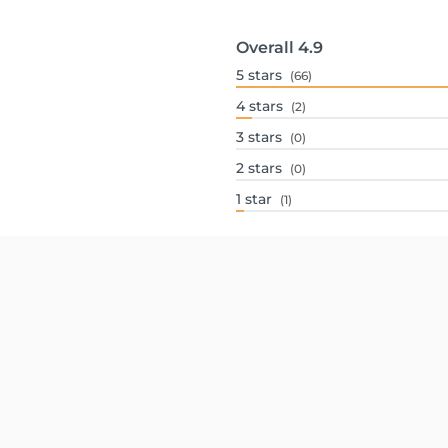
Overall
4.9
5
stars
(66)
4
stars
(2)
3
stars
(0)
2
stars
(0)
1
star
(1)