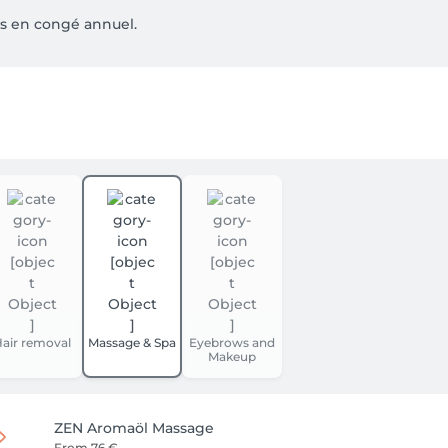
es en congé annuel.
air removal
Massage & Spa
Eyebrows and
Makeup
ZEN Aromaöl Massage
From
76 €