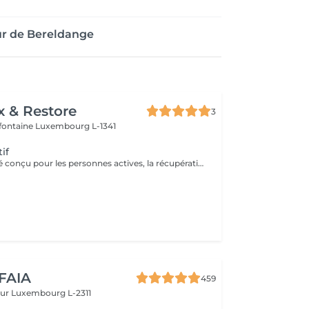
ur de Bereldange
x & Restore
3
efontaine
Luxembourg L-1341
if
Un massage ciblé conçu pour les personnes actives, la récupération sportive et l'entretien musculaire. Grâce à des techniques de pression plus profondes, ce soin aide à relâcher les tensions musculaires, réduire les raideurs, améliorer la souplesse et favoriser une récupération optimale après l'effort.
 FAIA
459
eur
Luxembourg L-2311