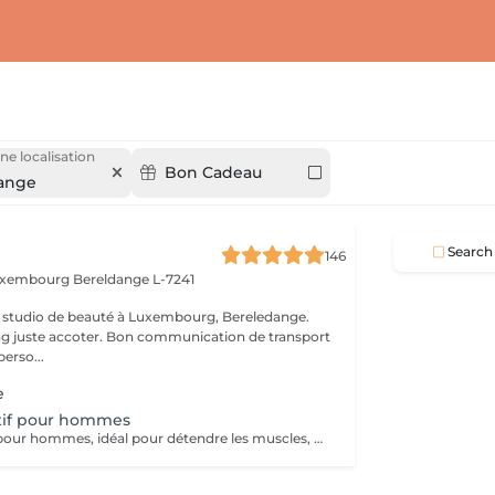
ne localisation
Bon Cadeau
ange
Search
146
Luxembourg
Bereldange L-7241
 studio de beauté à Luxembourg, Bereledange.
ing juste accoter. Bon communication de transport
perso...
e
tif pour hommes
Massage sportif pour hommes, idéal pour détendre les muscles, améliorer la récupération et réduire les tensions. Recommandé après le sport, le travail physique ou en cas de fatigue musculaire.