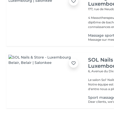
Luxembo
177, rue de Neud
4 Massotherapeu
diplôme de bache
connaissances en
Massage sport
SOL Nails 
Luxembou
6, Avenue du Di
Le salon Sol' Na
Notre équipe es
d'entre nous a plu
Sport massag