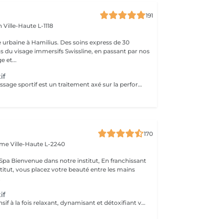
191
en
Ville-Haute L-1118
 urbaine à Hamilius. Des soins express de 30
s du visage immersifs Swissline, en passant par nos
e et...
if
Ce service de massage sportif est un traitement axé sur la performance conçu pour les personnes actives, les athlètes ou toute personne qui s'entraîne régulièrement. Il combine des techniques profondes et ciblées avec un travail de mobilité pour préparer le corps avant l'exercice, accélérer la récupération après l'entraînement et s'attaquer à la tension musculaire spécifique ou aux schémas de surutilisation qui peuvent affecter la performance et augmenter le risque de blessure. Principaux avantages Prépare les muscles à l'activité physique en augmentant le flux sanguin, la flexibilité et l'amplitude des mouvements, aidant à prévenir les tensions et les blessures. Accélère la récupération en réduisant les douleurs musculaires, en éliminant les déchets métaboliques et en soulageant les tensions dans les zones généralement surchargées de travail telles que les jambes, les mollets et les épaules. Aide à corriger les déséquilibres et les problèmes de surutilisation en libérant les points de déclenchement et le fascia serré, en améliorant la posture, l'efficacité du mouvement et la performance sportive globale.
170
Dame
Ville-Haute L-2240
 franchissant
nstitut, vous placez votre beauté entre les mains
.
if
Ce massage intensif à la fois relaxant, dynamisant et détoxifiant vise la circulation, les muscles mais aussi les tendons. Il est idéal pour la récupération musculaire et psychique. Rituel beauté quotidien, moment rien qu'à soi, instant privilégié cocooning du week-end. Les moments pour prendre soin de soi sont rares et pourtant si importants. Votre peau a besoin d'hydratation, votre corps a besoin d'être chouchouté à bien des égards. Trop souvent mis de côté, les massages professionnels du corps sont pourtant indispensables à votre bien-être et permettent de concentrer le massage aux endroits désirés.