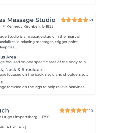
es Massage Studio
121
n F. Kennedy
Kirchberg L-1855
age Studio is a massage studio in the heart of
ecializes in relaxing massages, trigger point
ep tiss...
us Area
A calming massage focused on one specific area of the body to help reduce tension, promote relaxation, and relieve daily stress. Using smooth flowing techniques and oil, the treatment can target areas such as the back, neck, shoulders, legs, or arms according to your needs and preferences.
k, Neck & Shoulders
A soothing massage focused on the back, neck, and shoulders to help release built-up tension, reduce stress, and promote deep relaxation. Using smooth flowing techniques and oil, this treatment helps calm the body and mind while easing muscular tightness caused by daily stress, posture, or fatigue.
gs
A soothing massage focused on the legs to help relieve heaviness, fatigue, and everyday tension. Using smooth relaxing techniques and oil, this treatment promotes circulation, relaxation, and an overall feeling of lightness and wellbeing. Ideal for tired or overworked legs.
uch
120
or Hugo
Limpertsberg L-1750
LIMPERTSBERG )