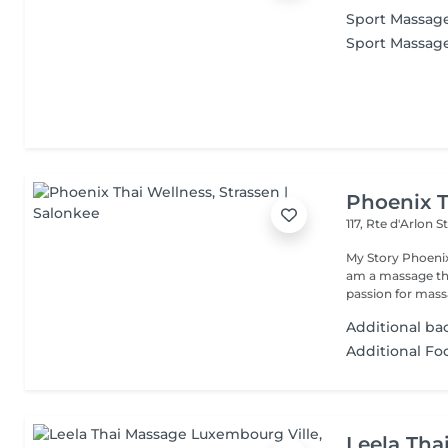
Sport Massag
Sport Massag
Phoenix T
117, Rte d'Arlon
S
My Story Phoenix
am a massage the
passion for massa
Additional b
Additional Fo
Leela Tha