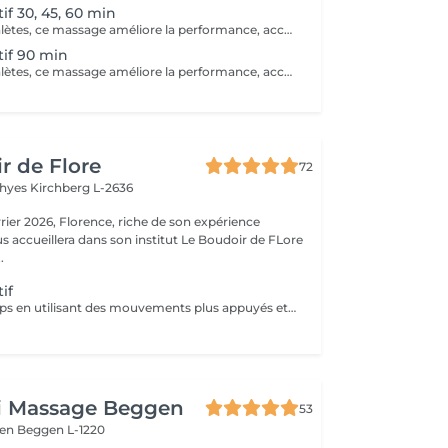
if 30, 45, 60 min
Idéal pour les athlètes, ce massage améliore la performance, accélère la récupération et réduit les douleurs musculaires après l'effort.
if 90 min
Idéal pour les athlètes, ce massage améliore la performance, accélère la récupération et réduit les douleurs musculaires après l'effort.
r de Flore
72
Thyes
Kirchberg L-2636
riche de son expérience
s accueillera dans son institut Le Boudoir de FLore
.
if
Modelage du corps en utilisant des mouvements plus appuyés et associé à la technique de la madérothérapie.
ai Massage Beggen
53
gen
Beggen L-1220