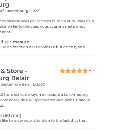
urg
orf
Luxembourg L-2221
tes passionnées par le corps humain et munies d'un
lor en kinésithérapie, nous saurons mettre nos
 anat...
if sur-mesure
Massage sur mesure en fonction des besoins Le but de ce type de massage sera l'optimisation de la récupération musculaire entre les entraînements sportifs (circulation sanguine ramenée au coeur et muscles assouplis), le rythme sera élevé et la pression plus forte que lors d'un massage relaxant mais moins que pour un massage des tissus profonds
& Store -
253
rg Belair
x Septembre
Belair L-2550
ils&Store est votre rayon de beauté à Luxembourg.
t composée de PROspécialistes ukrainiens. Chacun
s...
e (60 min)
Dear clients, we'd like to draw your attention to the fact that the actual massage time is indicated in parentheses next to the name of the massage. The duration list on the website includes time for room and client preparation. We strive to provide you with the highest quality and comfort. Thank you for your understanding.