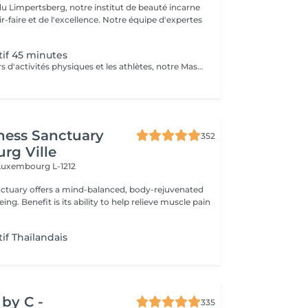
du Limpertsberg, notre institut de beauté incarne
t de l'excellence. Notre équipe d'expertes
if 45 minutes
Pour les amateurs d'activités physiques et les athlètes, notre Massage Sportif est la clé pour optimiser la performance et récupérer plus rapidement. Nos thérapeutes spécialisés utilisent des techniques ciblées pour relâcher les tensions musculaires, améliorer la flexibilité et accélérer la récupération. Que vous soyez un sportif professionnel ou simplement actif, ce massage vous permet de rester au sommet de votre forme
ness Sanctuary
352
rg Ville
Luxembourg L-1212
nctuary offers a mind-balanced, body-rejuvenated
elieve muscle pain
if Thaïlandais
by C -
335