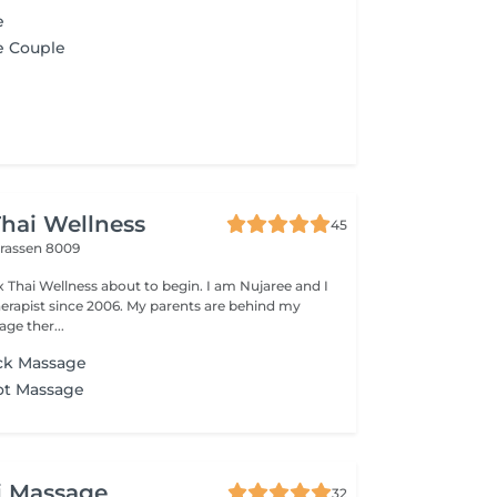
e
e Couple
hai Wellness
45
trassen 8009
 Thai Wellness about to begin. I am Nujaree and I
rapist since 2006. My parents are behind my
ge ther...
ack Massage
ot Massage
i Massage
32