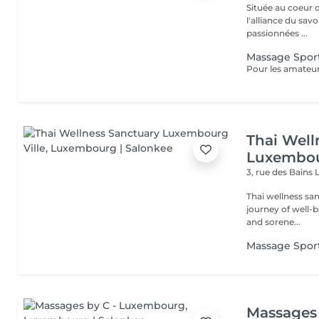
Située au coeur 
l'alliance du savoir-faire e
passionnées ...
Massage Sport
Thai Well
Luxembou
3, rue des Bains
Thai wellness sa
journey of well-being. Benefit is its ability to help r
and sorene...
Massage Sport
Massages 