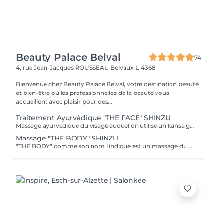
Beauty Palace Belval
74
4, rue Jean-Jacques ROUSSEAU
Belvaux L-4368
Bienvenue chez Beauty Palace Belval, votre destination beauté
et bien-être où les professionnelles de la beauté vous
accueillent avec plaisir pour des...
Traitement Ayurvédique "THE FACE" SHINZU
Massage ayurvédique du visage auquel on utilise un kansa guérisseur de L'Inde. Celui-ci permet de rééquilibrer les énergies au corps, agit sur des points d'acupression pour améliorer la circulation, détendre les muscles, drainer, anti-stresse et raffermir l'ovale du visage. Résultats: *Détente *Peau lumineuse *Amélioration du tonus musculaire *Diminution des tensions faciales *Améliore les maux de tête *Anti-stress *Draine
Massage "THE BODY" SHINZU
"THE BODY" comme son nom l'indique est un massage du corps complet. (Cuir chevelu compris) Pratiqué à l'aide de KANSAS rugueux (métal guérisseur de l'inde) Voici ce que ce massage vous apportera: *Une meilleur oxygénation et circulation du sang *Il réactivera vos capacités, concentration et clarté mentale *Il améliorera vos défenses immunitaires *Il détoxifiera votre corps (drainage) *Il aidera à la régulation du sommeil *Il soulagera les tensions de la vie quotidienne *Il rééquilibrera vos énergies