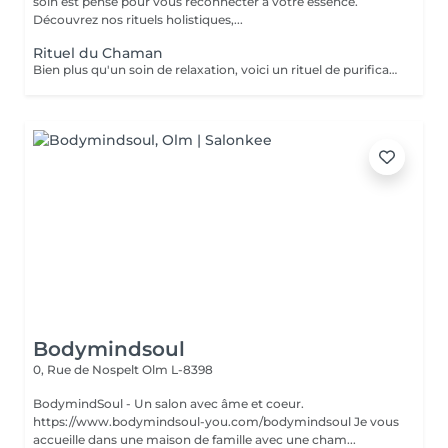
soin est pensé pour vous reconnecter à votre essence.
Découvrez nos rituels holistiques,...
Rituel du Chaman
Bien plus qu'un soin de relaxation, voici un rituel de purification incroyable. Tous les bienfaits du HeadSpa, de la naturopathie, de la sophrologie et des soins énergétiques, sont réunis dans ce rituel d'exception pour remise à zéro. Nous travaillons toutes les couches du corps humain. Physique, vibratoires, énergétiques etc Ne comprend pas le séchage des cheveux.
Bodymindsoul
0, Rue de Nospelt
Olm L-8398
BodymindSoul - Un salon avec âme et coeur.
https://www.bodymindsoul-you.com/bodymindsoul Je vous
accueille dans une maison de famille avec une cham...