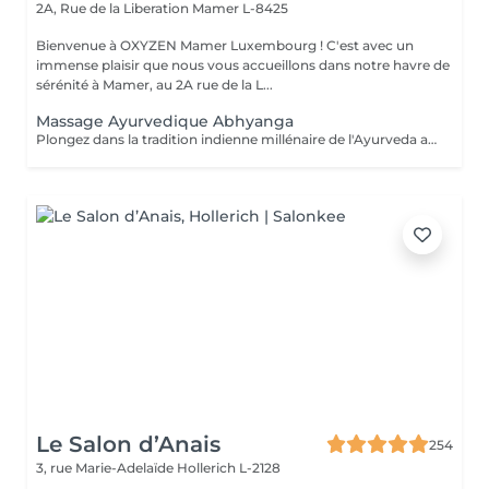
2A, Rue de la Liberation
Mamer L-8425
Bienvenue à OXYZEN Mamer Luxembourg ! C'est avec un
immense plaisir que nous vous accueillons dans notre havre de
sérénité à Mamer, au 2A rue de la L...
Massage Ayurvedique Abhyanga
Plongez dans la tradition indienne millénaire de l'Ayurveda avec notre massage Abhyanga. Ce rituel ancestral, vieux de plus de 5000 ans, combine des gestes doux, des pressions ciblées et des étirements pour vous offrir une expérience de lâcher-prise absolu. "Abhyanga" signifie littéralement "massage à l'huile de tout le corps", et c'est précisément ce que vous recevrez. Chacun de nos mouvements est minutieusement exécuté pour créer une harmonie parfaite entre votre corps et votre esprit, vous permettant de vous détendre profondément et d'oublier le temps qui passe. Nous vous invitons également à découvrir nos offres de cartes FORFAITS, conçues pour prolonger ces moments de bien-être et vous offrir des avantages exclusifs. Pour plus d'informations, visitez notre page Forfaits. Ce massage est aussi une idée cadeau idéale pour surprendre et faire plaisir. Pour en savoir plus, cliquez ici : https://www.oxyzen.lu Veuillez noter que ce massage est déconseillé aux femmes enceintes. Avertissement : Nos soins sont dédiés au bien-être et à la relaxation. Ils ne remplacent pas un suivi médical et ne relèvent pas de la kinésithérapie.
Le Salon d’Anais
254
3, rue Marie-Adelaïde
Hollerich L-2128