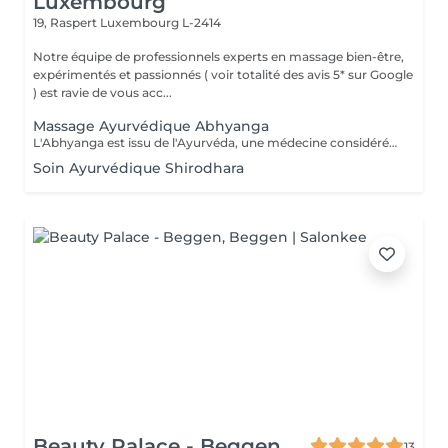
Luxembourg
19, Raspert
Luxembourg L-2414
Notre équipe de professionnels experts en massage bien-être,
expérimentés et passionnés ( voir totalité des avis 5* sur Google
) est ravie de vous acc...
Massage Ayurvédique Abhyanga
L'Abhyanga est issu de l'Ayurvéda, une médecine considérée comme sacrée en Inde depuis plus de 4000 ans. Il s'appuie sur les sept centres énergétiques du corps que le praticien va rééquilibrer en stimulant les trajets de l'énergie afin de permettre à celle-ci de circuler librement dans tout le corps. Usage d'huiles ayurvédiques chaudes, pressions, frictions, étirements dans un rythme modéré, en alternant des manuvres lentes et plus rapides. Résultat, le bien-être physique et émotionnel sont retrouvés. Pour tous, en particulier les personnes nerveuses souffrant de stress, de fatigue et ayant du mal à gérer leurs émotions. Le massage Abhyanga fait également des merveilles sur : la concentration, le sommeil, la digestion, la dépression. Sur le plan physiologique, il permet de favoriser la circulation sanguine, la respiration, l'assouplissement des articulations et le relâchement musculaire.
Soin Ayurvédique Shirodhara
Beauty Palace - Beggen
13