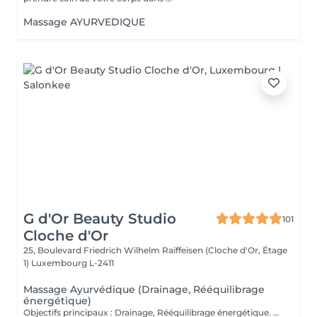
Massage AYURVEDIQUE
G d'Or Beauty Studio
101
Cloche d'Or
25, Boulevard Friedrich Wilhelm Raiffeisen (Cloche d'Or, Étage
1)
Luxembourg L-2411
Massage Ayurvédique (Drainage, Rééquilibrage
énergétique)
Objectifs principaux : Drainage, Rééquilibrage énergétique. Massage du corps entier inspiré des traditions indiennes ancestrales, où les manuvres sont à la fois enveloppantes, profondes et rythmées, alternant pressions, lissages et mouvements circulaires. Chaque geste suit une chorégraphie précise visant à stimuler les points énergétiques et à accompagner le corps dans un mouvement naturel de rééquilibrage. Ce rituel harmonieux soutient la circulation sanguine et lymphatique, favorise le drainage naturel de l'organisme et aide à éliminer les toxines accumulées. Par son rythme fluide et structuré, il dynamise les tissus, relance l'énergie vitale (prana) et contribue à délier les zones de stagnation. Le corps retrouve légèreté et vitalité, tandis qu'une sensation d'ancrage et d'harmonie intérieure s'installe durablement. Fréquence recommandée : Ponctuellement, ou toutes les 2 à 3 semaines dans le cadre d'un entretien régulier.