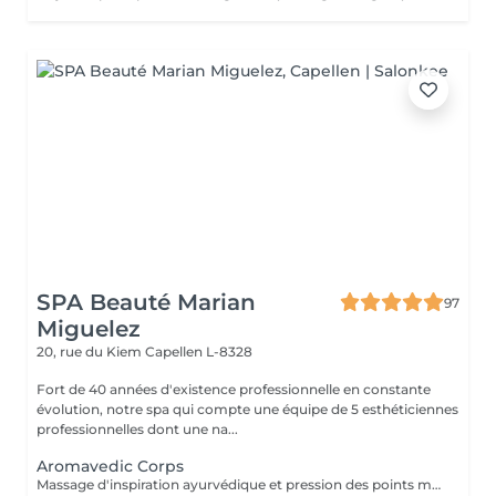
SPA Beauté Marian
97
Miguelez
20, rue du Kiem
Capellen L-8328
Fort de 40 années d'existence professionnelle en constante
évolution, notre spa qui compte une équipe de 5 esthéticiennes
professionnelles dont une na...
Aromavedic Corps
Massage d'inspiration ayurvédique et pression des points marmas selon votre dosha (vata, pitta, kapha), tant avec les couleurs que les parfums et le choix des huiles. Une tisane vous sera servie après le soin.