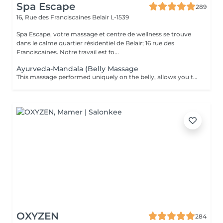
Spa Escape
289
16, Rue des Franciscaines
Belair L-1539
Spa Escape, votre massage et centre de wellness se trouve
dans le calme quartier résidentiel de Belair; 16 rue des
Franciscaines. Notre travail est fo...
Ayurveda-Mandala (Belly Massage
This massage performed uniquely on the belly, allows you to eliminate the stress and stagnant emotions that one tends to hold onto. It promotes a deep sense of letting go and permits a healthy energy circulation and enhances a comfortable digestion.
OXYZEN
284