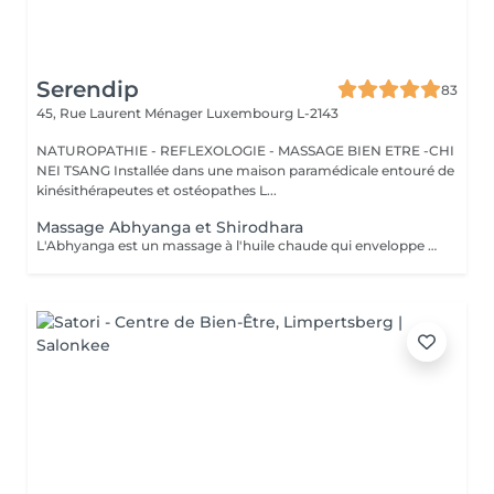
Serendip
83
45, Rue Laurent Ménager
Luxembourg L-2143
NATUROPATHIE - REFLEXOLOGIE - MASSAGE BIEN ETRE -CHI
NEI TSANG Installée dans une maison paramédicale entouré de
kinésithérapeutes et ostéopathes L...
Massage Abhyanga et Shirodhara
L'Abhyanga est un massage à l'huile chaude qui enveloppe tout le corps. Au fil des gestes lents et continus, le corps se relâche, la respiration s'apaise, l'énergie circule à nouveau. C'est un moment où tout se dépose, où le système nerveux se calme et où l'on retrouve une sensation d'unité. Le Shirodhara prolonge ce voyage intérieur. Un filet d'huile chaude coule doucement sur le front, comme une invitation à lâcher le mental. Les pensées se posent, le stress se dissout, un calme profond s'installe, presque méditatif. Ensemble, Abhyanga et Shirodhara créent un soin de 2 h où le corps se détend, le corps se relâche et l'esprit retrouve de la clarté. Une expérience douce, rééquilibrante et profondément régénérante. Prévoir une serviette, tissus pour le retour, veillez a ne pas s'alimenter juste avant, Idéalement c'est un soin qui se pratique le soir