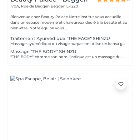
170A, Rue de Beggen
Beggen L-1220
Bienvenue chez Beauty Palace Notre institut vous accueille
dans un espace moderne et chaleureux dédié à la beauté et au
bien-être. Notre équipe vous ...
Traitement Ayurvédique "THE FACE" SHINZU
Massage ayurvédique du visage auquel on utilise un kansa guérisseur de L'Inde. Celui-ci permet de rééquilibrer les énergies au corps, agit sur des points d'acupression pour améliorer la circulation, détendre les muscles, drainer, anti-stresse et raffermir l'ovale du visage. Résultats: *Détente *Peau lumineuse *Amélioration du tonus musculaire *Diminution des tensions faciales *Améliore les maux de tête *Anti-stress *Draine
Massage "THE BODY" SHINZU
"THE BODY" comme son nom l'indique est un massage du corps complet. (Cuir chevelu compris) Pratiqué à l'aide de KANSAS rugueux (métal guérisseur de l'inde) Voici ce que ce massage vous apportera: *Une meilleur oxygénation et circulation du sang *Il réactivera vos capacités, concentration et clarté mentale *Il améliorera vos défenses immunitaires *Il détoxifiera votre corps (drainage) *Il aidera à la régulation du sommeil *Il soulagera les tensions de la vie quotidienne *Il rééquilibrera vos énergies