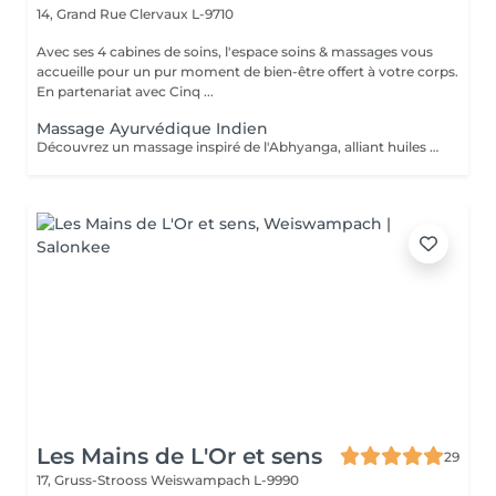
14, Grand Rue
Clervaux L-9710
Avec ses 4 cabines de soins, l'espace soins & massages vous
accueille pour un pur moment de bien-être offert à votre corps.
En partenariat avec Cinq ...
Massage Ayurvédique Indien
Découvrez un massage inspiré de l'Abhyanga, alliant huiles de sésame, moringa et chaulmoogra. L'alternance de mouvements lents et rapides, à la fois énergétiques et enveloppants, associée à des étirements, dénoue les tensions et réveille le corps en douceur, pour un moment de légèreté et de vitalité. La durée de la prestation (60min) inclut l'installation et le temps de relaxation intégré à nos soins (10min).
Les Mains de L'Or et sens
29
17, Gruss-Strooss
Weiswampach L-9990