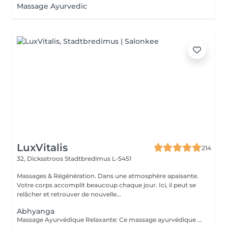
Massage Ayurvedic
LuxVitalis
214
32, Dicksstroos
Stadtbredimus L-5451
Massages & Régénération. Dans une atmosphère apaisante.
Votre corps accomplit beaucoup chaque jour. Ici, il peut se
relâcher et retrouver de nouvelle...
Abhyanga
Massage Ayurvédique Relaxante: Ce massage ayurvédique du corps entier aux huiles chaudes apporte calme, équilibre et harmonie intérieure. Les huiles ayurvédiques enveloppent et massent délicatement tout le corps. Le soin harmonise les énergies corporelles, calme le système nerveux, renforce le système immunitaire, stimule la circulation lymphatique et nourrit la peau ainsi que les tissus. Énergie, vitalité et bien-être sont retrouvés.