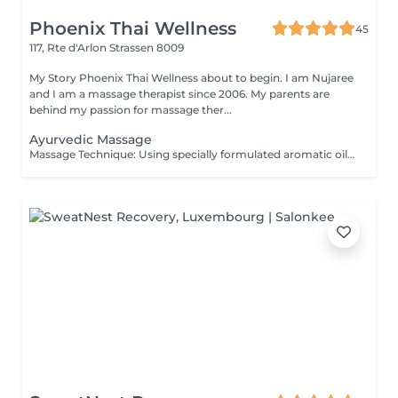
Phoenix Thai Wellness
45
117, Rte d'Arlon
Strassen 8009
My Story Phoenix Thai Wellness about to begin. I am Nujaree
and I am a massage therapist since 2006. My parents are
behind my passion for massage ther...
Ayurvedic Massage
Massage Technique: Using specially formulated aromatic oils, movement long stroke and massage pressure Soft to Medium. Ayurvedic massage is a light, gentle full body massage without applying pressure, but with much sweeping and stroking, which is typically done with the help of nourishing botanical oils.