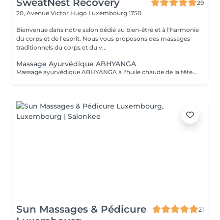
SweatNest Recovery
29
20, Avenue Victor Hugo
Luxembourg 1750
Bienvenue dans notre salon dédié au bien-être et à l'harmonie
du corps et de l'esprit. Nous vous proposons des massages
traditionnels du corps et du v...
Massage Ayurvédique ABHYANGA
Massage ayurvédique ABHYANGA à l'huile chaude de la tête aux pieds C'est un massage enveloppant et relaxant aux huiles végétales chaudes et des huiles essentielles, soigneusement sélectionnées en fonction des bienfaits recherchés et pour équilibrer votre Dosha (Vata, Kapha ou Pitta). De manière générale, ce massage permet de détoxifier, revitaliser et de lutter contre le stress et le vieillissement. Lors de la séance la praticienne utilise différentes huiles précieuses auyurvediques Des huiles ayurvédique capillaires Huile Keranya Potion capillaire puissante à base de graines du Cumin Noir pour les forces des cheveux Huile Ambhring Revitaliseur aux herbes Amla et Bhringraj (pour les cheveux mous, sans vie, matures et grisonnants) Huile Nectar Rukshadi pour les cheveux secs et au cuir chevelu squameux Elixir capillaire Saromyas avec l'extrait de Lotus sacré pour les cheveux terne, sans éclat et rêches Les huiles ayurvédiques précieuses pour le visage Huile Bharanyu revitalisante au curcuma, de la racine apaisante de Manjistha, de fruit Amla et de la cannelle. Huile Saine Paraania purifiante et éclaircissante de l'arbre quinquina d'Inde avec les huiles essentielles de Gardénia, de Jasmin et de Néroli. Ces huiles sont reparties en grande quantité sur l'ensemble du corps. Du cuir chevelu aux orteils, chaque zone du corps est massée pour le libérer de toutes ses tensions. Selon l'esprit d'Abyhanga, les énergies négatives glissent sur le corps bien huilé et ne peuvent pas s'accrocher.
Sun Massages & Pédicure
21