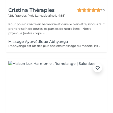
Cristina Thérapies
20
128, Rue des Prés
Lamadelaine L-4881
Pour pouvoir vivre en harmonie et dans le bien-être, il nous faut
prendre soin de toutes les parties de notre être: - Notre
physique (notre corps) - ...
Massage Ayurvédique Abhyanga
L'abhyanga est un des plus anciens massage du monde, issus d'une sagesse indienne de plus de 5000 ans et de sa médecine, l'Ayurveda. Douceur, pressions ciblées et étirements vous invitent au lâcher prise totale. Le massage abhyanga signifie littéralement, massage à l'huile de tout le corps (y compris le cuir chevelu et le visage). C'est nourrissant, cela apaise vos doshas, donne de l'énergie, de l'endurance, du plaisir et du sommeil. La malaxation de la peau augmente sa longévité et nourrit toutes les parties du corps. Augmente la circulation en particulier nerveuse. Le patient est recouvert d'un drap qui sert à découvrir au fur et à mesure les parties à masser. Chaque massage est individualisé selon la prédominance des "doshas" et des déséquilibres du client. Après un massage ayurvédique, on ressent généralement une profonde sensation de détente et de légèreté, accompagnée d'un bien-être global tant physique que mental, grâce à la libération des tensions musculaires, la stimulation de la circulation et l'harmonisation des énergies. Le massage ayurvédique se pratique avec de l'huile, sauf exceptions liées à vos besoins spécifiques, il n'est donc pas nécessaire de porter une tenue particulière. Cependant, il faut prévoir simplement des sous-vêtements confortables et que vous ne craignez pas de tacher avec de l'huile. Prestation proposée uniquement aux dames. Réservation par téléphone au 00352 691 730 824. Paiement sur place en espèces.