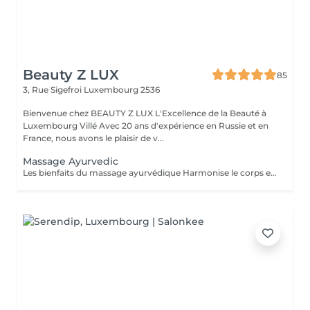
Beauty Z LUX
85
3, Rue Sigefroi
Luxembourg 2536
Bienvenue chez BEAUTY Z LUX L'Excellence de la Beauté à
Luxembourg Villé Avec 20 ans d'expérience en Russie et en
France, nous avons le plaisir de v...
Massage Ayurvedic
Les bienfaits du massage ayurvédique Harmonise le corps et l'esprit grâce à une approche holistique. Détend profondément, réduit le stress et apaise le mental. Améliore la circulation sanguine et lymphatique. Nourrit la peau grâce aux huiles chaudes et naturelles. Soulage les tensions musculaires et favorise un meilleur sommeil. Résultat : une sensation de bien-être global, d'équilibre et d'énergie retrouvée.