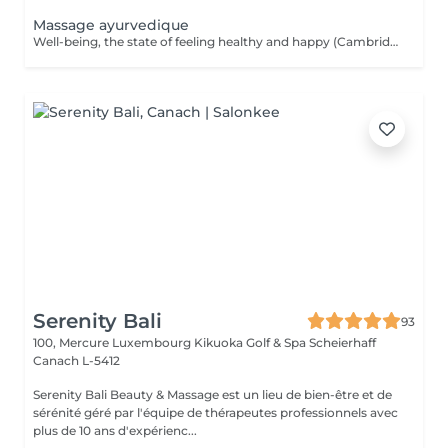
Massage ayurvedique
Well-being, the state of feeling healthy and happy (Cambridge dictionary) is exactly what you get during the massage. Your body and mind are in agreement. Find a moment of listening, relaxation and the opportunity to refocus and rejuvenate. The massage provokes the release of happiness hormones. The Ayurveda massage finds its roots in India and invites the body to heal itself and create balance between body, mind and spirit, all by getting massaged with hot organic oil. While the oil enters the body with smooth massage techniques, it helps the body to detoxify and release properly. In Ayurveda the science of life a person's health is based on their dosha = a balance of the five elements of the world known as fire, water, earth, space and air. The three doshas: VATA (air & space); PITTA (fire & water); KAPHA ( earth & water). Each person has one dominant dosha based on physical, emotional, mental, and behavioral characteristics. The focus is to bring the energy centers (chakras) in balance by encouraging the elimination of toxins and making the energy in our body flow.
Serenity Bali
93
100, Mercure Luxembourg Kikuoka Golf & Spa Scheierhaff
Canach L-5412
Serenity Bali Beauty & Massage est un lieu de bien-être et de
sérénité géré par l'équipe de thérapeutes professionnels avec
plus de 10 ans d'expérienc...