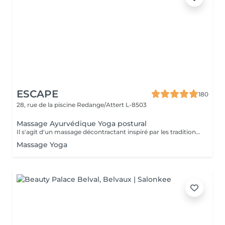
ESCAPE
180
28, rue de la piscine
Redange/Attert L-8503
Massage Ayurvédique Yoga postural
Il s'agit d'un massage décontractant inspiré par les traditions indiennes d'Ayurvéda et de Yoga. Cette technique qui permet de redonner de l'élasticité à la colonne vertébrale, utilise des mouvements, des flexions et des torsions qui sont parfaitement harmonisées entre elles, ce qui va permettre au corps de s'étirer et de s'échauffer. La technique peut se réaliser avec les mains et avec les pieds, en fonction du cas. BÉNÉFICES DU MASSAGE AYURDÉVIQUE YOGA POSTURAL Connexion avec une respiration consciente Promeut la flexibilité des muscles et la mobilité des articulations Aide à améliorer la posture en contribuant au bien-être et à l'équilibre du corps.
Massage Yoga