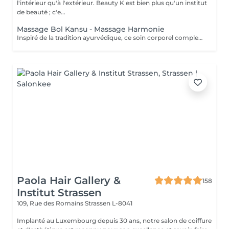
l'intérieur qu'à l'extérieur. Beauty K est bien plus qu'un institut
de beauté ; c'e...
Massage Bol Kansu - Massage Harmonie
Inspiré de la tradition ayurvédique, ce soin corporel complet, au rythme lent et doux, associe des manuvres enveloppantes et l'utilisation du bol Kansu. Il procure un profond sentiment de détente, apaisant le mental, réduisant le stress et revitalisant l'énergie pour harmoniser corps et esprit. Bienfaits corporels : Soulage les tensions musculaires Améliore la circulation sanguine et lymphatique Favorise l'élimination des toxines Optimise les échanges cellulaires Pour l'esprit : Détente profonde et apaisement mental Améliore la qualité du sommeil Combat l'insomnie et le stress Stimule la circulation énergétique, favorisant l'équilibre global
Paola Hair Gallery &
158
Institut Strassen
109, Rue des Romains
Strassen L-8041
Implanté au Luxembourg depuis 30 ans, notre salon de coiffure