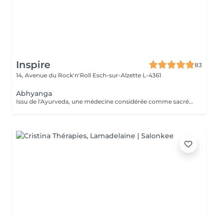
Inspire
83
14, Avenue du Rock'n'Roll
Esch-sur-Alzette L-4361
Abhyanga
Issu de l'Ayurveda, une médecine considérée comme sacrée en Inde, le massage Abhyanga, pratiqué à l'huile de sésame Bio, agit sur l'énergie vitale. Il permet de réharmoniser et revitaliser le corps tout en apaisant l'esprit. Un excellent moyen pour retrouveréquilibre et sérénité.