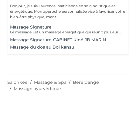
Bonjour, je suis Laurence, praticienne en soin holistique et
énergétique. Mon approche personnalisée vise à favoriser votre
bien-être physique, ment...
Massage Signature
Le massage Est un massage énergétique qui réunit plusieurs techniques de massages du monde (Tuina, Lomi-lomi, Californien, Suédois et Ayurvédique), l'aromathérapie et l'énergie du magnétisme qui réveille les processus naturels d'autoguérison du corps en déchargeant les mémoires émotionnelles encombrantes et les toxines. Véritable invitation à la reconnexion à soi, c'est une psychothérapie pour le corps qui permet de laisser s'opérer tout un développement réparateur et initiateur, ouvrant la mémoire du corps, qui nettoie peu à peu les anciens traumas et laisse l'énergie de vie circuler librement permettant un véritable bien-être et apportant un lâcher prise physique et mental de manière impressionnante. Ce massage profondément relaxant peut aider à soulager le stress, l'anxiété, les tensions musculaires, les douleurs chroniques et à améliorer la circulation sanguine et lymphatique. Il est également utile pour stimuler le système immunitaire et renforcer le corps. Il peut également être bénéfique pour les personnes souffrant de problèmes de sommeil et de troubles digestifs. Ce massage est pratiqué sur l'ensemble du corps avec un mélange d'huiles végétales et d'huiles essentielles Ne pas s'exposer au soleil ou aux UV pendant au moins 6h après ce massage. La durée de la prestations inclus le temps d'installation
Massage Signature-CABINET Kiné JB MARIN
Massage du dos au Bol kansu
Salonkee
Massage & Spa
Bereldange
Massage ayurvédique