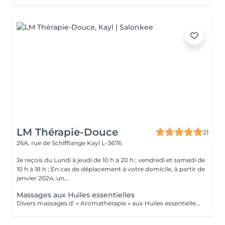
LM Thérapie-Douce
21
26A, rue de Schifflange
Kayl L-3676
Je reçois du Lundi à jeudi de 10 h à 20 h ; vendredi et samedi de
10 h à 18 h ; En cas de déplacement à votre domicile, à partir de
janvier 2024, un...
Massages aux Huiles essentielles
Divers massages d' « Aromathérapie » aux Huiles essentielles (pour le corps) Ces massages apportent un soulagement immédiat à la tension musculaire, améliorent la circulation sanguine et lymphatique, augmente ses défenses Immunitaires. .Massage détente relax, "Plaisir" .Massage relaxation "Cocoon" .Massage amincissement drainage "Détox" .Massage pour les "douleurs articulaires" (dos-épaules-genoux) .Massage "Réflexe" : soulage courbatures, tendinites et autres douleurs articulaires et musculaires. Conseillé pour les sportifs ! .Massage "Tonic" pour la fatigue nerveuse, l'épuisement, le surmenage, le stress, la déprime, Besoin de Peps, et d'énergie, baisse de libido (tonique générale) ; Système immunitaire affaibli, rhume, antivirale, bronchite, nez bouché, sinusite, Arthrose, hyperthyroidie, fatigue des glandes surrénales... Ce massage est conseillé pour les périodes hivernales !