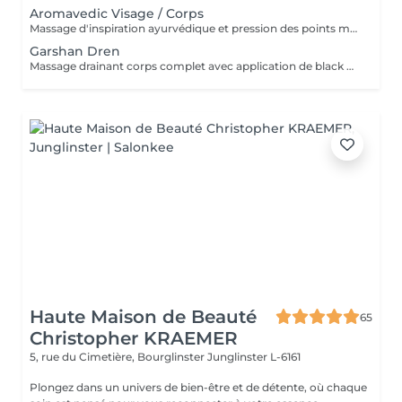
Aromavedic Visage / Corps
Massage d'inspiration ayurvédique et pression des points marmas selon votre dosha (vata, pitta, kapha), tant avec les couleurs que les parfums et le choix des huiles. Corps, mini soin visage et cuir chevelu. Une tisane vous sera servie après le soin.
Garshan Dren
Massage drainant corps complet avec application de black mud détox. Idéal pour les tempéraments kapha et les personnes ayant de la rétention de liquides ou de la cellulite liée à cela. Effet jambes légères garanti, soin très relaxant. Une boisson Tisama Lakshmi dren vous sera servie après le soin.
Haute Maison de Beauté
65
Christopher KRAEMER
5, rue du Cimetière, Bourglinster
Junglinster L-6161
Plongez dans un univers de bien-être et de détente, où chaque