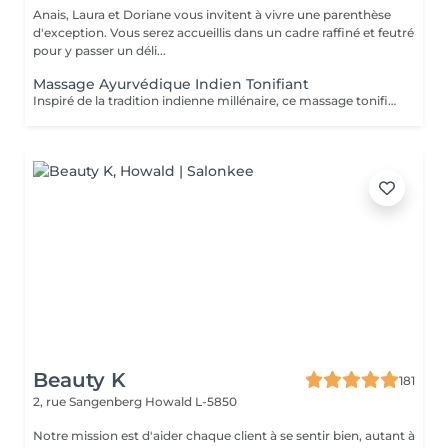
Anais, Laura et Doriane vous invitent à vivre une parenthèse
d'exception. Vous serez accueillis dans un cadre raffiné et feutré
pour y passer un déli...
Massage Ayurvédique Indien Tonifiant
Inspiré de la tradition indienne millénaire, ce massage tonifiant à l'huile chaude propose une alternance des rythmes variés. Profitez des fragrances de vanille et cardamome de ce soin qui soulage vos muscles, facilite le sommeil profond et laisse la peau soyeuse.
Beauty K
181
2, rue Sangenberg
Howald L-5850
Notre mission est d'aider chaque client à se sentir bien, autant à