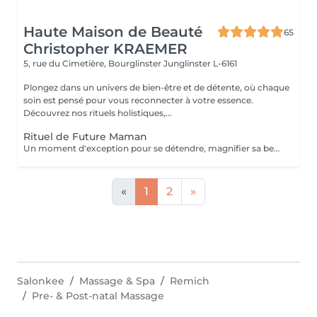
Haute Maison de Beauté
65
Christopher KRAEMER
5, rue du Cimetière, Bourglinster
Junglinster L-6161
Plongez dans un univers de bien-être et de détente, où chaque
soin est pensé pour vous reconnecter à votre essence.
Découvrez nos rituels holistiques,...
Rituel de Future Maman
Un moment d'exception pour se détendre, magnifier sa beauté naturelle, et faire une rencontre avec bébé avant l'heure. Des soins énergétiques seront prodigués afin d'équilibrer énergétiquement son corps, que ce soit au cours de la grossesse ou bien dans les derniers instants avant l'accouchement. Le Bain sacré Rituel de purification, équilibrage énergétique et séance de magnétisme. Méditation guidée, séance de sophrologie. Hammam crânien et facial Massage crânien Rituel de la cascade Rinçage avec une infusion de plantes Ne comprend pas le séchage des cheveux.
«
1
2
»
Salonkee
Massage & Spa
Remich
Pre- & Post-natal Massage