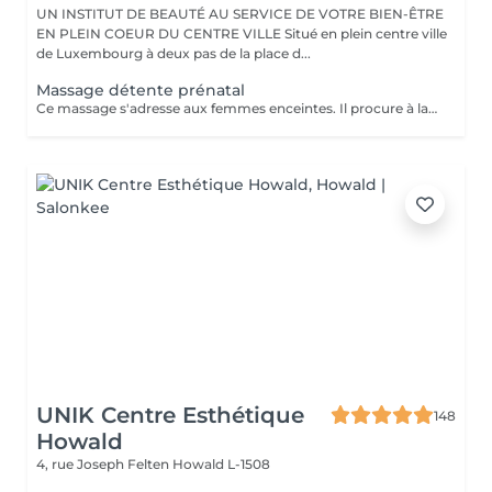
UN INSTITUT DE BEAUTÉ AU SERVICE DE VOTRE BIEN-ÊTRE
EN PLEIN COEUR DU CENTRE VILLE Situé en plein centre ville
de Luxembourg à deux pas de la place d...
Massage détente prénatal
Ce massage s'adresse aux femmes enceintes. Il procure à la future maman un grand moment de réconfort, réduit le stress, soulage les douleurs aux jambes et atténue l'inconfort de la pression du nerf sciatique. A partir du troisième mois jusqu'au terme de la grossesse.
UNIK Centre Esthétique
148
Howald
4, rue Joseph Felten
Howald L-1508