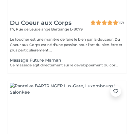
Du Coeur aux Corps
168
117, Rue de Leudelange
Bertrange L-8079
Le toucher est une manière de faire le bien par la douceur. Du
Coeur aux Corps est né d'une passion pour l'art du bien-être et
plus particulièrement ...
Massage Future Maman
Ce massage agit directement sur le développement du corps de la future maman. Il soulage les douleurs et les tensions musculaires ainsi que les crampes dans les jambes. Il permet également de favoriser le sommeil et la récupération, ainsi que la diminution des douleurs sciatiques. Du côté de bébé, il ressentira aussi le bien-être de sa maman et pourra donc se sentir en sécurité et heureux. Le massage est réalisé avec l'aide d'un coussin conçu spécialement pour vous permettre de vous allonger sur le ventre en toute sécurité et confort.