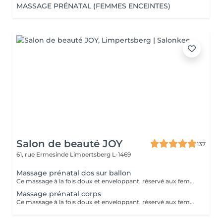
MASSAGE PRÉNATAL (FEMMES ENCEINTES)
Salon de beauté JOY
137
61, rue Ermesinde
Limpertsberg L-1469
Massage prénatal dos sur ballon
Ce massage à la fois doux et enveloppant, réservé aux femmes enceintes dès le 3ème mois de grossesse . Il permettra de vous détendre des tensions occasionnées par votre grossesse . Ne laissez pas la fatigue et les courbatures vous empêcher de profiter de ce beau moment .
Massage prénatal corps
Ce massage à la fois doux et enveloppant, réservé aux femmes enceintes dès le 3ème de grossesse . Il permettra de vous détendre des tensions occasionnées par votre grossesse . Ne laissez pas la fatigue et les courbatures vous empêcher de profiter de ce beau moment .