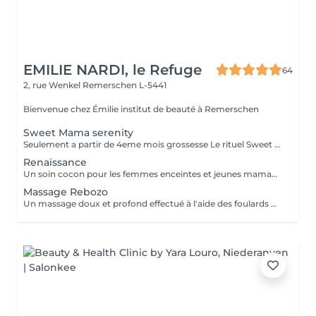
EMILIE NARDI, le Refuge
64
2, rue Wenkel
Remerschen L-5441
Bienvenue chez Émilie institut de beauté à Remerschen
Sweet Mama serenity
Seulement a partir de 4eme mois grossesse Le rituel Sweet Mama Serenity est un véritable soin régénérant pour la future maman qui permet de délier les zones de tension, d'apporter détente et relaxation, et d'apaiser l'esprit dans cette période particulière. C'est également un doux moment de connexion avec bébé. Les bienfaits du massage : Améliore la qualité du sommeil Active la circulation sanguine Stimule la vitalité Réduit le stress et l'anxiété Active le drainage lymphatique et favorise l'élimination des toxines Réduit les inconforts liés à la grossesse (douleurs dorsales, sciatique, maux de tête) Soulagement des jambes lourdes Prépare à l'accouchement en apaisant le mental Apaise également bébé in utero (bébé ressent le bien-être de sa maman)
Renaissance
Un soin cocon pour les femmes enceintes et jeunes mamans. Le rituel débute par un resserrage Rebozo doux, suivi d'un soin visage apaisant et d'un massage adapté. Idéal pour se reconnecter à soi et se sentir enveloppée.
Massage Rebozo
Un massage doux et profond effectué à l'aide des foulards Rebozo. Il permet un lâcher-prise émotionnel, un recentrage corporel et une profonde sensation de sécurité.