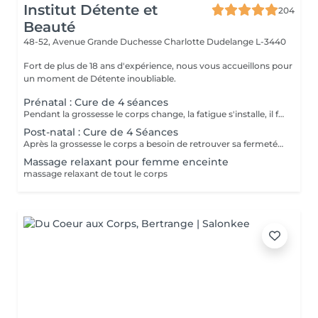
Institut Détente et
204
Beauté
48-52, Avenue Grande Duchesse Charlotte
Dudelange L-3440
Fort de plus de 18 ans d'expérience, nous vous accueillons pour
un moment de Détente inoubliable.
Prénatal : Cure de 4 séances
Pendant la grossesse le corps change, la fatigue s'installe, il faut donc apporter à la peau tous les minéraux et les actifs qui vont aider à garder toute sa souplesse. Les différentes algues vont permettre un meilleur drainage et les massages appropriés à la future maman vont l'aider à se détendre. CURE DE 4 SEANCES à 216
Post-natal : Cure de 4 Séances
Après la grossesse le corps a besoin de retrouver sa fermeté et son tonus, pour cela, il est donc essentiel de remodeler sa silhouette grâce aux différents enveloppements et techniques manuelles spécifiques.
Massage relaxant pour femme enceinte
massage relaxant de tout le corps