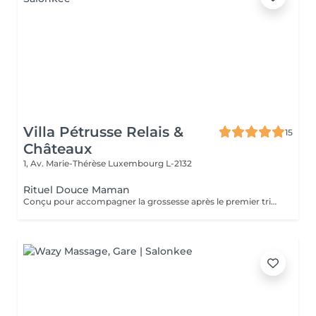
Villa Pétrusse Relais &
15
Châteaux
1, Av. Marie-Thérèse
Luxembourg L-2132
Rituel Douce Maman
Conçu pour accompagner la grossesse après le premier trimestre, ou la période du post-partum, ce soin allie douceur et efficacité. Les gestes, spécifiquement adaptés, améliorent l'élasticité de la peau et stimulent la circulation, tout en apaisant les tensions propres à cette période de la vie. Une parenthèse sur-mesure, pensée pour soulager le corps et offrir un moment de calme absolu à la future ou jeune maman.