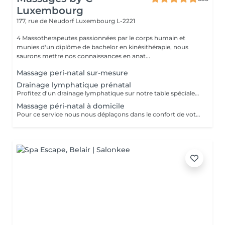
Luxembourg
177, rue de Neudorf
Luxembourg L-2221
4 Massotherapeutes passionnées par le corps humain et
munies d'un diplôme de bachelor en kinésithérapie, nous
saurons mettre nos connaissances en anat...
Massage peri-natal sur-mesure
Drainage lymphatique prénatal
Profitez d'un drainage lymphatique sur notre table spécialement conçues pour nos clientes enceintes Avec des coussins amovibles, vous pourrez de nouveau vous allonger sur le ventre pour profiter pleinement de votre drainage, du premier au dernier trimestre
Massage péri-natal à domicile
Pour ce service nous nous déplaçons dans le confort de votre domicile avec notre table péri-natale Déplacement à Luxembourg ville ou alentours proches uniquement Le but du massage sera d'adapter la séance de sorte à vous permettre de profiter pleinement d'un massage normal, en vous allongeant notamment sur le ventre grâce à un espace prévu pour le ventre dans la table. Ainsi nous ne masserons pas votre ventre mais les zones musculaires de votre choix en fonction de vos douleurs, tensions, ou rétention. Le massage durera entre 1h et 1h30 (selon votre réservation) et débutera après notre temps de trajet et installation. Ainsi pour un rendez-vous pris à 12h, prévoyez que le massage commence vers 12h30.