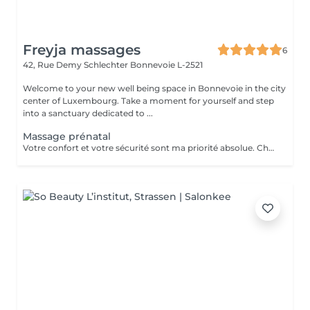
Freyja massages
6
42, Rue Demy Schlechter
Bonnevoie L-2521
Welcome to your new well being space in Bonnevoie in the city
center of Luxembourg. Take a moment for yourself and step
into a sanctuary dedicated to ...
Massage prénatal
Votre confort et votre sécurité sont ma priorité absolue. Chaque séance est adaptée à votre trimestre, à vos zones de tension, à ce que vous traversez ce jour-là. Vous êtes accueillie dans un espace chaleureux, calme, entièrement dédié à votre bien-être. Le massage prénatal est pratiqué en position confortable, avec des huiles douces et naturelles, dès le deuxième trimestre de grossesse. Ensemble nous pourrons soulager les douleurs du dos, des hanches et des jambes, réduire les tensions et le stress du quotidien, diminuer les dèmes et favoriser la circulation sanguine, favoriser un sommeil plus profond et réparateur.