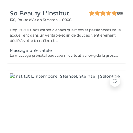
So Beauty L’institut
595
130, Route d'Arlon
Strassen L-8008
Depuis 2019, nos esthéticiennes qualifiées et passionnées vous
accueillent dans un véritable écrin de douceur, entièrement
dédié à votre bien-être et ...
Massage pré-Natale
Le massage prénatal peut avoir lieu tout au long de la grossesse (dès 3 mois). Il a des vertus relaxantes et hydratantes et permet aussi d'améliorer les sensations de jambes lourdes et les petits maux de dos. Aucune contre-indication médicale n'existe.