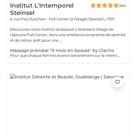
Institut L'Intemporel
284
Steinsel
6, rue Paul Eyschen - Pall Center (à l’étage)
Steinsel L-7317
Découvrez notre institut de beauté à Steinsel à l'étage de
l'épicerie Pall Center, dans une ambiance empreinte de sérénité
et de calme, prêt pour une ...
Massage prénatal "9 mois en beauté" by Clarins
Pour que chaque femme avance sereinement sur le chemin de la maternité, Clarins a mis au point un Soin cocooning qui décontracte les tensions, allège les jambes, améliore l'élasticité de la peau et aide à prévenir les marques de grossesse.