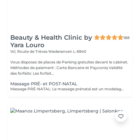
Beauty & Health Clinic by
188
Yara Louro
141, Route de Trèves
Niederanven L-6940
Vous disposez de places de Parking gratuites devant le cabinet.
Méthodes de paiement : Carte Bancaire et Payconiq Validité
des forfaits: Les forfait...
Massage PRÉ- et POST-NATAL
Massage PRÉ-NATAL: Le massage prénatal est un modelage thérapeutique spécialement conçu pour accompagner les femmes enceintes à travers leur grossesse et les bouleversements que celle-ci occasionne sur leur corps et leur psyché : pendant neuf mois, le corps subit, en effet, des changements extrêmement éprouvants que le massage prénatal peut atténuer. Relaxant et réconfortant, le massage prénatal permet à la fois de soulager le mental, la fatigue, mais aussi le physique grâce à des techniques douces de modelage qui vont venir stimuler les muscles et les articulations, améliorer la posture ou encore favoriser la circulation sanguine et lymphatique, très impactées lors de la grossesse. Le massage prénatal se pratique à partir du 4ème mois de grossesse. Massage POST-NATAL: Le massage post-natal est une pratique qui existe depuis des millénaires ayant pour but de soutenir et réconforter les nouvelles mamans dans leur période post-accouchement. Il s'agit d'un type de massage spécialement conçu pour répondre aux besoins émotionnels et physiques des femmes après la naissance du nouveau-né. Le massage offre de nombreux bienfaits, tant sur le plan psychologique que physique, ce qui constitue une source solide au rétablissement et à la relaxation de la mère.