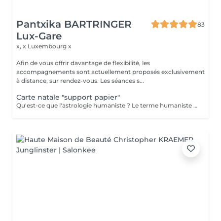
Pantxika BARTRINGER
83
Lux-Gare
x, x
Luxembourg x
Afin de vous offrir davantage de flexibilité, les
accompagnements sont actuellement proposés exclusivement
à distance, sur rendez-vous. Les séances s...
Carte natale "support papier"
Qu'est-ce que l'astrologie humaniste ? Le terme humaniste désigne une astrologie centrée sur la personne dans sa globalité. C'est une approche globale - dite holistique (du grec holos : entier) - des éléments à disposition de chacun pour réaliser concrètement les potentialités de sa naissance. L'astrologie humaniste ne met l'accent ni sur les évènements, ni sur les prédictions mais sur la prise de conscience de la signification (pour soi) de ce qui se passe. C'est une astrologie contemporaine qui veut répondre aux besoins de l'époque. Qu'est-ce qu'un thème natal ? C'est une carte représentant le ciel tel qu'il était au moment et à l'endroit précis de la naissance du sujet. Chaque thème est unique, mais tous contiennent les mêmes éléments de base. Chaque personne a les douze signes du zodiaque, ainsi que toutes les planètes de notre système solaire découvertes à ce jour. Seuls l'endroit et l'heure de naissance donneront une individualité potentielle au thème. Le thème indique les structures symboliques et énergétiques auxquelles la personne est reliée, parce qu'elle incarne « l'instant de l'univers » correspondant à sa naissance. L'astrologie en tant qu'écriture nous révèle les pistes de notre part de responsabilité sur notre évolution personnelle. Envoi par mail la carte et description "pas de présentiel"