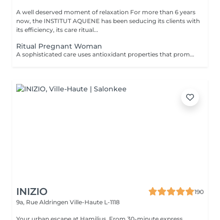
A well deserved moment of relaxation For more than 6 years
now, the INSTITUT AQUENE has been seducing its clients with
its efficiency, its care ritual...
Ritual Pregnant Woman
A sophisticated care uses antioxidant properties that promote lymphatic draining, reinforcing the circulation and providing a sensation of pleasure and wellbeing. A moment of total relaxation between mother and baby, leaving your skin incredibly soft and comfortable. scrub + body wrap anti stretchmark + specific massage
INIZIO
190
9a, Rue Aldringen
Ville-Haute L-1118
Your urban escape at Hamilius. From 30-minute express