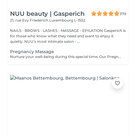
NUU beauty | Gasperich
379
21, rue Evy Friederich
Luxembourg L-1552
NAILS - BROWS - LASHES - MASSAGE - EPILATION Gasperich is
for those who know what they need and want to enjoy it
quietly. NUU's most intimate salon - ...
Pregnancy Massage
Nurture your well-being during this special time. Our Pregnancy Massage is a gentle, relaxing treatment designed to reduce muscle tension, improve circulation, and ease discomfort commonly experienced during pregnancy. Soft, flowing techniques and comfortable side-lying positioning provide deep relaxation without placing pressure on the abdomen. Hypoallergenic, unscented oils are used to care for sensitive skin and maintain comfort throughout the session. This massage helps relieve tension in the lower back and shoulders, reduces swelling and heaviness in the legs, improves overall circulation, and promotes a sense of ease and balance in the body. This treatment is performed only with the approval of your doctor.