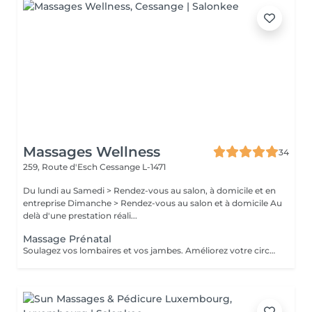
Massages Wellness
34
259, Route d'Esch
Cessange L-1471
Du lundi au Samedi > Rendez-vous au salon, à domicile et en
entreprise Dimanche > Rendez-vous au salon et à domicile Au
delà d'une prestation réali...
Massage Prénatal
Soulagez vos lombaires et vos jambes. Améliorez votre circulation sanguine et boostez durablement votre système immunitaire. Précautions particulières: Demander l'avis de votre médecin traitant. Après la 12ème semaine, presque toutes les zones du corps peuvent être massées. Le temps du massage doit se limiter à 45 minutes. Le massage doit être léger, notamment sur le dos et le ventre. L'utilisation d'huile essentielle est à proscrire.