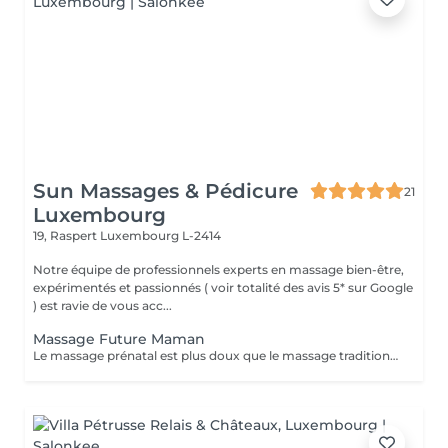
Sun Massages & Pédicure
21
Luxembourg
19, Raspert
Luxembourg L-2414
Notre équipe de professionnels experts en massage bien-être,
expérimentés et passionnés ( voir totalité des avis 5* sur Google
) est ravie de vous acc...
Massage Future Maman
Le massage prénatal est plus doux que le massage traditionnel mais saura néanmoins apporter réconfort aux muscles tendus, aux crampes associées au poids supplémentaire et aux changements physiques lors de la grossesse, ainsi que lutter contre le problème de circulation souvent responsable de jambes lourdes. Il pourra servir en tant que support émotif à la femme enceinte et se répercuter de façon bénéfique pour le bébé. Aussi, il procurera une réduction du stress et enseignera à la future maman l'art de la relaxation et de développement de sa capacité respiratoire, clés importantes pour l'accouchement. Pour son plus grand confort et un parfait lâcher-prise, nous utilisons un coussin morphologique breveté qui s'adapte aux formes de la future maman.