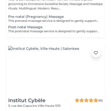
grooming to immersive Swissline facials, Massage and Headspa
rituals. Multilingual. Modern. Resu...
Pre-natal (Pregnancy) Massage
This prenatal massage service is designed to gently support you through pregnancy with safe, specialized techniques that relieve back, hip, and leg tension while calming your nervous system. Each session focuses on improving circulation, easing swelling, and creating deep relaxation so you can sleep better and feel more comfortable as your body changes. Using adapted positions and cushions, the massage keeps both you and your baby well supported, offering a soothing break from everyday stress and pregnancy-related discomfort. Key benefits: Reduces stress, anxiety and muscle tennsion Helps relieve common pregnancy aches like back pain, hip discomfort,leg cramps Improves circulation and lymphatic drainage Supports better sleep
Post-natal Massage
This postnatal massage service is designed to gently support your body in the weeks and months after childbirth, using soft, adapted techniques that help you recover physically and mentally. It helps release tension in the back, shoulders, hips, pelvic floor and breasts, while calming the nervous system to reduce stress, fatigue, and emotional sensitivity linked to new parenthood. The massage also aims to improve circulation and lymphatic drainage, support tissue healing (including after a cesarean), and promote deeper, more restful sleep, while giving you a soothing, restorative break to reconnect with yourself. Key benefits: Supports physical recovery by easing tension in the back, hips, pelvic floor, and breasts after childbirth. Helps reduce stress, fatigue, and emotional sensitivity linked to new parenthood. Improves circulation and lymphatic drainage, which can aid healing and reduce swelling. Promotes deeper, more restful sleep and creates a calming me time break in your busy routine as a new parent.
Institut Cybèle
185
3, rue des Capucins
Ville-Haute 1313