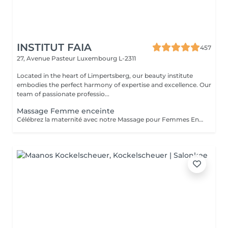
INSTITUT FAIA
457
27, Avenue Pasteur
Luxembourg L-2311
Located in the heart of Limpertsberg, our beauty institute
embodies the perfect harmony of expertise and excellence. Our
team of passionate professio...
Massage Femme enceinte
Célébrez la maternité avec notre Massage pour Femmes Enceintes. Conçu spécialement pour les futures mamans, ce massage offre une parenthèse de bien-être et de soulagement. Nos thérapeutes expérimentés utilisent des techniques douces pour apaiser les maux de dos, les tensions et les jambes fatiguées qui accompagnent souvent la grossesse. Vous serez choyée dans un environnement paisible, garantissant un moment de détente pour vous et votre bébé. Offrez-vous ce moment précieux de détente pour vous sentir choyée, détendue et prête à embrasser chaque instant de votre grossesse en toute sérénité