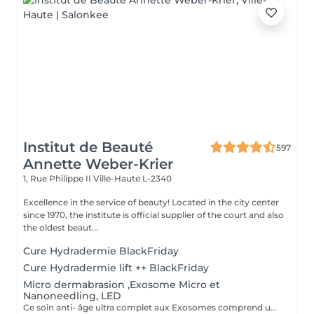
Institut de Beauté
597
Annette Weber-Krier
1, Rue Philippe II
Ville-Haute L-2340
Excellence in the service of beauty! Located in the city center
since 1970, the institute is official supplier of the court and also
the oldest beaut...
Cure Hydradermie BlackFriday
Cure Hydradermie lift ++ BlackFriday
Micro dermabrasion ,Exosome Micro et
Nanoneedling, LED
Ce soin anti- âge ultra complet aux Exosomes comprend une microdermabrasion, un soin activateur Cold plasma, le microneedling avec des Exosomes, un masque feuille de collagène avec le nanoneedling, pour finaliser encore 15' de luminothérapie. Vous partirez avec votre sérum aux exosomes pour continuer le soin à domicile.