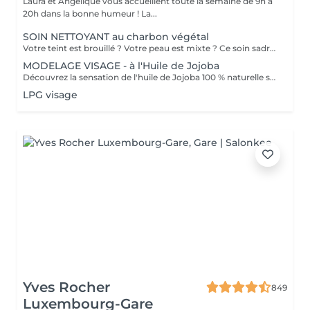
Laura et Angélique vous accueillent toute la semaine de 9h à
20h dans la bonne humeur ! La...
SOIN NETTOYANT au charbon végétal
Votre teint est brouillé ? Votre peau est mixte ? Ce soin sadresse à vous. Votre peau est nettoyée par une exfoliation douce, sous vapeur, complétée par une extraction des comédons. Pour finir, lapplication dun masque purifie la zone médiane (front, nez, menton), et hydrate le reste de votre visage. Detoxifié et hydraté, votre visage retrouve un teint unifié et lumineux. Bénéfices : Detoxifié et hydraté, votre visage retrouve un teint unifié et lumineux.
MODELAGE VISAGE - à l'Huile de Jojoba
Découvrez la sensation de l'huile de Jojoba 100 % naturelle sur votre peau. Nourrie, votre peau retrouve tout son confort. Libéré de ses tensions grâce aux mains habiles de notre esthéticienne, votre visage est détendu. Bénéfices : Nourrie, votre peau retrouve tout son confort.
LPG visage
Yves Rocher
849
Luxembourg-Gare