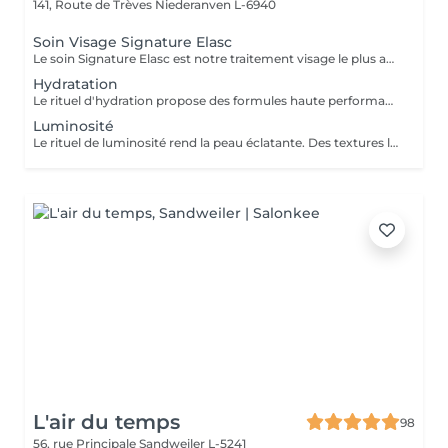
141, Route de Trèves
Niederanven L-6940
Soin Visage Signature Elasc
Le soin Signature Elasc est notre traitement visage le plus abouti et personnalisé. Conçu spécialement pour vous, par notre équipe, ce rituel est une véritable expérience sensorielle pour vous détendre, raviver l'éclat de votre teint, redessiner les contours de votre visage et revitaliser votre peau en profondeur. Ce soin multi-actions combine des produits cosméceutiques ultra-performants, des gestes experts et l'utilisation de pierres en quartz rose ou de jade verte en fonction de votre peau. Le soin débute par un nettoyage précis de votre peau et par une exfoliation douce aux manuvres stimulantes pour lisser et illuminer le teint. Après un travail technique avec la pierre et la pose d'un masque crème spécifique vient le massage Signature : une combinaison de manuvres liftantes, drainantes, tonifiantes et sculptantes avec une huile de haute qualité. Votre peau est ainsi lumineuse, décongestionnée, hydratée, liftée et raffermie. Ce soin Signature Elasc convient à tous les types de peau : teint terne, peau déshydratée, perte de fermeté, premiers signes de l'âge mais aussi pour toute personne ayant besoin d'une pause bien-être ou recherchant le cocooning et la chaleur caractéristiques à notre institut Elasc.
Hydratation
Le rituel d'hydration propose des formules haute performance qui s'attaquent stratégiquement à tous les paramètres de la déshydratation. Ciblés, ils améliorent le manteau hydrolipidique, la teneur en NMF est le ciment intercellulaire.
Luminosité
Le rituel de luminosité rend la peau éclatante. Des textures légères et fraïches affinent le grain de peau pour une peau qui brille de santé et de pureté - une beauté éclatante.
L'air du temps
98
56, rue Principale
Sandweiler L-5241