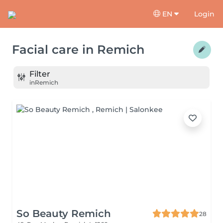
EN
Login
Facial care
in
Remich
Filter
in
Remich
So Beauty Remich
28