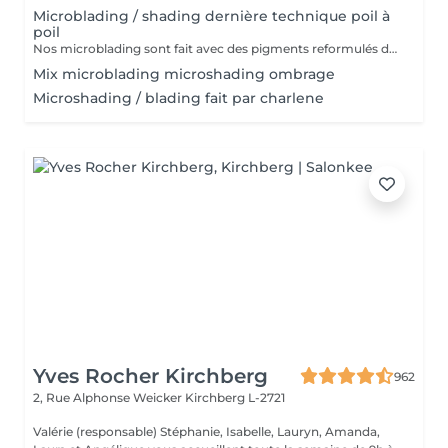
Microblading / shading dernière technique poil à
poil
Nos microblading sont fait avec des pigments reformulés depuis la loi du 4 janvier 2022 faites nous confiance nous travaillons avec les meilleures marques sur le marché ne vous inquiétez pas pour la couleur et technique on regardera ensemble sur place :) l'épilation au fil est incluse
Mix microblading microshading ombrage
Microshading / blading fait par charlene
Yves Rocher Kirchberg
962
2, Rue Alphonse Weicker
Kirchberg L-2721
Valérie (responsable) Stéphanie, Isabelle, Lauryn, Amanda,