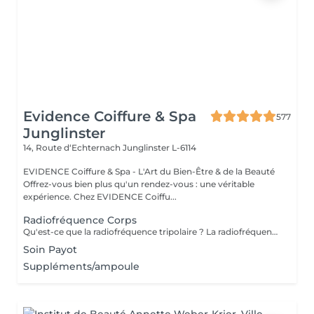
Evidence Coiffure & Spa
577
Junglinster
14, Route d‘Echternach
Junglinster L-6114
EVIDENCE Coiffure & Spa - L'Art du Bien-Être & de la Beauté
Offrez-vous bien plus qu'un rendez-vous : une véritable
expérience. Chez EVIDENCE Coiffu...
Radiofréquence Corps
Qu'est-ce que la radiofréquence tripolaire ? La radiofréquence tripolaire est l'une des méthodes non invasives les plus efficaces pour raffermir et tonifier visiblement la peau. La peau perd naturellement son élasticité et sa souplesse à cause du processus de vieillissement ou des fluctuations de poids, et à mesure que la peau s'amincit, les signes du temps deviennent plus fréquents. L'énergie radiofréquence stimule la contraction des fibres de collagène existantes et la production de nouvelles cellules pour lisser, tonifier et raffermir la peau. Les zones de traitement comprennent : Cou (uniquement sur les côtés et jamais devant); Double menton - Double menton ; Front; Autour des yeux; Joues; moustache chinoise; région de la mâchoire.
Soin Payot
Suppléments/ampoule