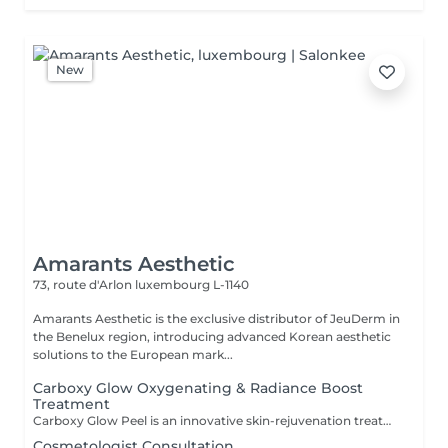
New
Amarants Aesthetic
73, route d'Arlon
luxembourg L-1140
Amarants Aesthetic is the exclusive distributor of JeuDerm in
the Benelux region, introducing advanced Korean aesthetic
solutions to the European mark...
Carboxy Glow Oxygenating & Radiance Boost
Treatment
Carboxy Glow Peel is an innovative skin-rejuvenation treatment based on non-invasive carboxytherapy technology. The procedure promotes oxygen delivery to the skin, improves microcirculation, and stimulates the skin's natural regenerative processes. By enhancing cellular metabolism and tissue oxygenation, the treatment helps restore skin vitality, improve complexion, boost hydration, and reduce visible signs of fatigue. Combined with professional JeuDerm cosmeceuticals, it provides additional moisturizing, revitalizing, and anti-aging benefits. Indications: Dull and tired-looking skin; Dehydrated skin; Signs of fatigue and stress; Loss of skin firmness; Uneven complexion; Environmental stress exposure; Pre-event skin preparation. Benefits: Instant skin radiance; Improved microcirculation; Deep hydration; Enhanced skin firmness and elasticity; Reduced signs of fatigue; Fresher, healthier-looking skin. Suitable for all skin types and ideal as an express glow treatment before special occasions or as part of a comprehensive skin rejuvenation program. _____________________________________________________________________________________________________________________________________ Carboxy Glow Peel JeuDerm Le Carboxy Glow Peel est un soin innovant de rajeunissement cutané basé sur la technologie de la carboxythérapie non invasive. Cette procédure favorise l'oxygénation de la peau, stimule la microcirculation et active les mécanismes naturels de régénération cutanée. En améliorant le métabolisme cellulaire et l'apport en oxygène aux tissus, le traitement aide à restaurer la vitalité de la peau, raviver l'éclat du teint, renforcer l'hydratation et réduire les signes visibles de fatigue. Associé aux cosméceutiques professionnels JeuDerm, il procure également une action hydratante, revitalisante et anti-âge renforcée. Indications : Teint terne et peau fatiguée ; Peau déshydratée ; Signes de fatigue et de stress ; Perte de fermeté cutanée ; Teint irrégulier ; Peau exposée aux agressions environnementales ; Préparation de la peau avant un événement. Bienfaits : Éclat immédiat de la peau ; Amélioration de la microcirculation ; Hydratation profonde ; Renforcement de la fermeté et de l'élasticité cutanées ; Réduction des signes de fatigue ; Peau plus fraîche, plus saine et visiblement revitalisée. Convient à : tous les types de peau. Idéal comme soin « coup d'éclat » express avant un événement important ou intégré à un programme complet de rajeunissement et de revitalisation cutanée.
Cosmetologist Consultation