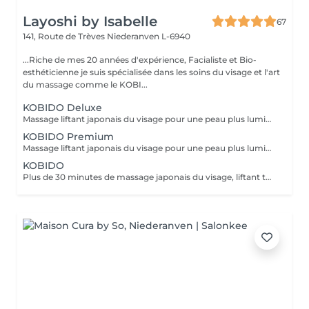
Layoshi by Isabelle
67
141, Route de Trèves
Niederanven L-6940
...Riche de mes 20 années d'expérience, Facialiste et Bio-
esthéticienne je suis spécialisée dans les soins du visage et l'art
du massage comme le KOBI...
KOBIDO Deluxe
Massage liftant japonais du visage pour une peau plus lumineuse et repulpée, sublimée par l'utilisation d'ustensiles comme le gua-sha, le ridoki, ou encore les ventouses etc...dans le seul but d'optimiser les résultats. Un gommage ou un masque sous LED (en fonction de vos besoins) boosteront les effets du soin pour un visage rayonnant! Les bienfaits du kobido sont appréciables dès la première séance. Les muscles faciaux pétris en profondeur, se tonifient, les cernes et les rides s'amenuisent, l'ovale du visage se raffermit, soulignant des angles plus harmonieux. La peau régénérée apparaît comme défroissée, retapissée. Un drainage en dernière phase contribue à éliminer les toxines et à assainir la peau. Un véritable effet tenseur est ressenti à l'issue du soin pour des traits rehaussés à souhait. L'éventuelle brume de fatigue s'évapore pour faire place à un joli grain de peau qui respire la santé. Le teint s'illumine, un coup de jeune bluffant s'affiche sur une mine radieuse. !!! Pour un résultat plus durable, ce soin est conseillé en cure !!! Demandez conseil à votre esthéticienne.
KOBIDO Premium
Massage liftant japonais du visage pour une peau plus lumineuse et repulpée, personnalisé en fonction de vos besoins grâce à l'utilisation d'ustensiles comme le gua-sha, le ridoki, ou encore les ventouses etc... Les bienfaits du kobido sont appréciables dès la première séance. Les muscles faciaux pétris en profondeur, se tonifient, les cernes et les rides s'amenuisent, l'ovale du visage se raffermit, soulignant des angles plus harmonieux. La peau regénérée apparaît comme défroissée, retapissée. Un drainage en dernière phase contribue à éliminer les toxines et à assainir la peau. Un véritable effet tenseur! !!! Pour un résultat plus durable, ce soin est conseillé en cure !!! Demandez conseil à votre esthéticienne.
KOBIDO
Plus de 30 minutes de massage japonais du visage, liftant tonifiant et repulpant = une vraie gymnastique faciale pour une peau plus lumineuse et une diminution des rides. Les bienfaits du kobido sont appréciables dès la première séance. Les muscles faciaux pétris en profondeur, se tonifient, les cernes et les rides s'amenuisent, l'ovale du visage se raffermit, soulignant des angles plus harmonieux. La peau régénerée apparaît comme défroissée, retapissée. Un véritable effet tenseur! !!! Pour un résultat plus durable, ce soin est conseillé en cure !!! Demandez conseil à votre esthéticienne.