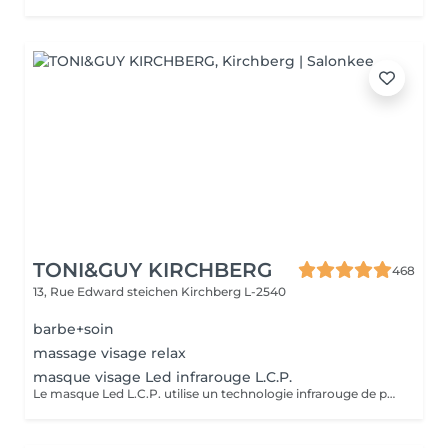
TONI&GUY KIRCHBERG
468
13, Rue Edward steichen
Kirchberg L-2540
barbe+soin
massage visage relax
masque visage Led infrarouge L.C.P.
Le masque Led L.C.P. utilise un technologie infrarouge de pointe qui stimule la vitalité et amplifie les traitements de la peau. Réduit les signes du vieillissent, aide a réduire les imperfections ,illumine la peau, aide au renouvellement cellulaire ,atténue les rougeur de la peau