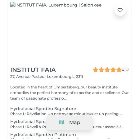
INSTITUT FAIA
457
27, Avenue Pasteur
Luxembourg L-2311
Located in the heart of Limpertsberg, our beauty institute
embodies the perfect harmony of expertise and excellence. Our
team of passionate professio...
Hydrafacial Syndéo Signature
Phase 1 : Révélation Un nettoyage minutieux et un peeling doux libèrent la peau des impuretés, cellules mortes et excès de sébum. La peau respire à nouveau et retrouve sa douceur naturelle. Phase 2 : Purification & Hydratation La technologie brevetée Vortex-Fusion® aspire délicatement les impuretés tout en infusant des actifs hydratants puissants. Les pores sont nettoyés, la peau est fraîche, repulpée et lumineuse. Phase 3 : Régénération & Éclat Des sérums concentrés en antioxydants, peptides et acide hyaluronique réparent, protègent et revitalisent la peau. Le teint s'illumine, la texture s'affine et l'éclat est instantané. Résultat : Une peau nette, hydratée et rayonnante dès la première séance sans irritation, sans temps d'arrêt, simplement sublime.
Hydrafacial Syndéo Deluxe
Map
Phase 1 : Réveil & Pureté Un nettoyage en douceur associé à un peeling délicat réveille l'éclat naturel de la peau, la libérant des impuretés et des cellules ternes. Phase 2 : Extraction & Hydratation La technologie brevetée Vortex-Fusion® purifie les pores tout en infusant des actifs hautement hydratants. La peau est fraîche, lisse et repulpée. Phase 3 : Régénération sur mesure Des sérums concentrés en antioxydants, peptides et acide hyaluronique régénèrent la peau tandis qu'un booster premium et la lumière LED viennent personnaliser le soin selon vos besoins spécifiques. Résultat : Une peau éclatante, détoxifiée et lumineuse dès la première séance, le glow Faia dans toute sa splendeur.
Hydrafacial Syndéo Platinium