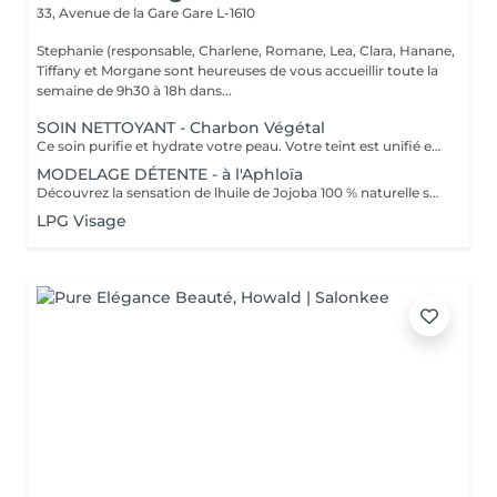
33, Avenue de la Gare
Gare L-1610
Stephanie (responsable, Charlene, Romane, Lea, Clara, Hanane,
Tiffany et Morgane sont heureuses de vous accueillir toute la
semaine de 9h30 à 18h dans...
SOIN NETTOYANT - Charbon Végétal
Ce soin purifie et hydrate votre peau. Votre teint est unifié et lumineux, grâce à l' alliance du Charbon Végétal et de l'édulis
MODELAGE DÉTENTE - à l'Aphloïa
Découvrez la sensation de lhuile de Jojoba 100 % naturelle sur votre peau. Nourrie, votre peau retrouve tout son confort. Libéré de ses tensions grâce aux mains habiles de notre esthéticienne, votre visage est détendu. Bénéfices : Nourrie, votre peau retrouve tout son confort.
LPG Visage