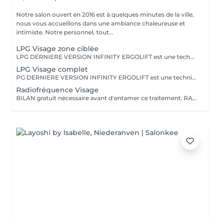
Notre salon ouvert en 2016 est à quelques minutes de la ville,
nous vous accueillons dans une ambiance chaleureuse et
intimiste. Notre personnel, tout...
LPG Visage zone ciblée
LPG DERNIERE VERSION INFINITY ERGOLIFT est une technique mécanique et naturelle, pour rajeunir la peau. Rebooste, raffermit, rides du lion, contour des yeux, améliore l'aspect de la peau. Ce soin ciblera une zone précise, ex. ride du lion, contour des yeux (yeux gonflés, rides) Cette technique est à considérer comme un traitement de plusieurs séances pour atteindre les objectifs.Voir dans rubrique abonnement. L''endermologie LPG une valeur sure, plus de 35 ans d'expertise dans la beauté
LPG Visage complet
PG DERNIERE VERSION INFINITY ERGOLIFT est une technique naturelle naturelle, pour rajeunir la peau. Rebooste, raffermit, rides du lion, contour des yeux,nasogénien, améliore l'aspect de la peau. Un éclat immédiat dès la première séance. Cette technique est à considérer comme un traitement de plusieurs séances pour atteindre les objectifs. Voir rubrique abonnement L'endermologie LPG une valeur sure, plus de 35 ans d'expertise dans la beauté
Radiofréquence Visage
BILAN gratuit nécessaire avant d'entamer ce traitement. RADIOFREQUENCE 448Khz CAPACITIVE RESISTIVE monpolaire Non douloureux Non invasif Technique pour raffermir, contre la cellulite, réduction de volume. La radiofréquence émet de la chaleur induite par une onde qui génère un effet tenseur et immédiat et durable. Traitement 6 à 12 séances pour atteindre des résultats, cela dépend de la qualité de la peau, de l'âge, du volume concernés entre autres.