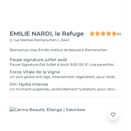
EMILIE NARDI, le Refuge
64
2, rue Wenkel
Remerschen L-5441
Bienvenue chez Émilie institut de beauté à Remerschen
Pause signature juillet août
Pause Signature Été Juillet & Août 1h30 150 € Une parenthèse estivale imaginée pour retrouver légèreté, fraîcheur et éclat, au coeur de l'été. Ce rituel exclusif débute par un massage des jambes légères, associé aux bienfaits de la vigne rouge et du cassis, pour délasser les jambes et stimuler la circulation. Un masque fraîcheur vient ensuite prolonger cette sensation de légèreté. Le visage est ensuite sublimé grâce au Kobido Gua Sha Signature, réalisé avec l'huile sensuelle Vinésime enrichie en pépins de raisin et bourgeons de cassis. Les manuvres liftantes, drainantes et relaxantes redonnent éclat, tonicité et luminosité à la peau. Pour clôturer cette expérience, profitez d'une pause beauté des pieds avec pose de vernis, accompagnée d'une infusion glacée au cassis et à la menthe. Résultat : un corps plus léger, un visage visiblement reposé et lumineux, et un profond sentiment de bien-être. Disponible exclusivement en juillet et août.
Force Vitale de la Vigne
Un soin global anti-âge, intensément régénérant, pour révéler l'éclat originel de la peau. Grâce au Complexe A2OC* - alliance exclusive du Pinot Noir et du Cassis de Bourgogne, riches en antioxydants et actifs oxygénants - ce protocole offre un véritable bain de jouvence cutané. Les traits sont lissés, les défenses naturelles renforcées, la peau plus ferme, visiblement revitalisée. Le teint rayonne comme après un été sur les coteaux. *Anti-oxydant & Oxygénant Cellulaire, innovation exclusive Vinésime.
Vin' Hydra Intense
Un moment suspendu, profondément hydratant, pour réconforter la peau et apaiser l'esprit. Ce soin mêle lissages profonds et acupressions relaxantes, afin de favoriser une détente absolue. La peau retrouve un taux d'hydratation optimal grâce à l'application d'un masque signature Vinésime, gorgé d'actifs millésimés. Le visage paraît reposé, les traits détendus, le teint éclatant de fraîcheur.