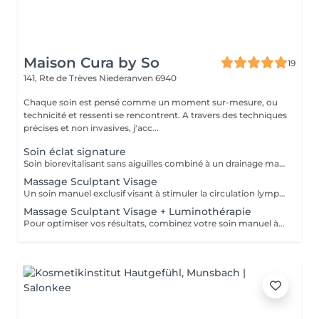
Maison Cura by So
19
141, Rte de Trèves
Niederanven 6940
Chaque soin est pensé comme un moment sur-mesure, ou
technicité et ressenti se rencontrent. A travers des techniques
précises et non invasives, j'acc...
Soin éclat signature
Soin biorevitalisant sans aiguilles combiné à un drainage manuel lent et doux pour stimuler la circulation, repulper et revitaliser la peau. Idéal pour améliorer l'éclat, l'élasticité et la fermeté du visage ou du cou. Chaque séance est personnalisée selon vos besoins, pour des résultats visibles et durables
Massage Sculptant Visage
Un soin manuel exclusif visant à stimuler la circulation lymphatique, décongestionner les tissus et révéler l'éclat naturel du visage. Idéal en cas de traits fatigués, de gonflement, ou de teint terne. Ce soin favorise l'élimination des toxines et de la rétention d'eau accumulés au niveau du visage du cou et du décolleté. L'association du drainage manuel et du travail des fascias, procure un réel moment de détente.
Massage Sculptant Visage + Luminothérapie
Pour optimiser vos résultats, combinez votre soin manuel à la luminothérapie. Les LED rouges stimuleront élastine et collagène et auront un effet apaisant immédiat grâce à leur action anti inflammatoire.