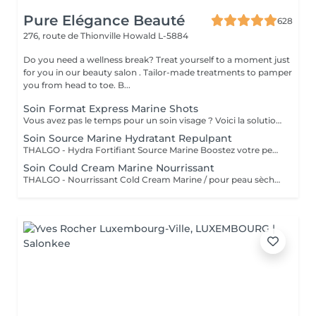
Pure Elégance Beauté
628
276, route de Thionville
Howald L-5884
Do you need a wellness break? Treat yourself to a moment just
for you in our beauty salon . Tailor-made treatments to pamper
you from head to toe. B...
Soin Format Express Marine Shots
Vous avez pas le temps pour un soin visage ? Voici la solution un soin express de 30 minutes.
Soin Source Marine Hydratant Repulpant
THALGO - Hydra Fortifiant Source Marine Boostez votre peau avec la technologie du masque LED : un soin haute performance qui stimule , traite et illumine votre teint dès la première séance
Soin Could Cream Marine Nourrissant
THALGO - Nourrissant Cold Cream Marine / pour peau sèche Boostez votre peau avec la technologie du masque LED : un soin haute performance qui stimule , traite et illumine votre teint dès la première séance