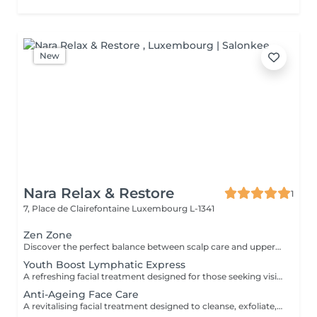
New
Nara Relax & Restore
1
7, Place de Clairefontaine
Luxembourg L-1341
Zen Zone
Discover the perfect balance between scalp care and upper-body relaxation. This signature wellness package combines a 60-minute Head Spa with a 30-minute Office Syndrome Back & Shoulder Massage to release tension, refresh the mind, and promote deep relaxation from head to shoulders. Includes: Head Spa 60 min Office Syndrome Back & Shoulder Massage 30 min
Youth Boost Lymphatic Express
A refreshing facial treatment designed for those seeking visible results in a short amount of time. Cleansing, exfoliation, and targeted skincare help leave the complexion looking fresh, radiant, and revitalised. Facial lymphatic drainage can be incorporated upon request.
Anti-Ageing Face Care
A revitalising facial treatment designed to cleanse, exfoliate, and nourish the skin while promoting a fresh and radiant appearance. Combining carefully selected skincare products with relaxing facial massage techniques, this treatment helps leave the skin feeling smooth, refreshed, and beautifully cared for.