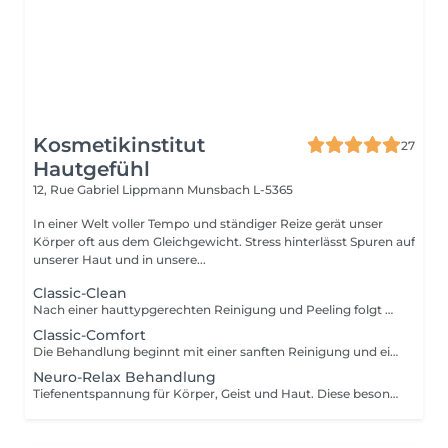
Kosmetikinstitut
27
Hautgefühl
12, Rue Gabriel Lippmann
Munsbach L-5365
In einer Welt voller Tempo und ständiger Reize gerät unser
Körper oft aus dem Gleichgewicht. Stress hinterlässt Spuren auf
unserer Haut und in unsere...
Classic-Clean
Nach einer hauttypgerechten Reinigung und Peeling folgt das Entfernen von Hautunreinheiten für porentiefe Reinheit. Anschließend wird ein Wirkstoffkonzentrat oder eine Ampulle auf die Haut aufgetragen und zur Beruhigung der Haut nach der Ausreinigung folgt abschließend eine pflegende und feuchtigkeitsspendende Maske und die Abschlusspflege. Ohne Augenbrauenkorrektur
Classic-Comfort
Die Behandlung beginnt mit einer sanften Reinigung und einem schonenden Peeling, gefolgt von einer gründlichen Tiefenreinigung. Anschließend werden die Augenbrauen in Form gebracht. Hochwertige Seren sowie eine pflegende Augen- und Lippenpflege versorgen Ihre Haut intensiv. Eine wohltuende Gesichts-, Hals- und Dekolletémassage lädt zum Entspannen ein, bevor eine individuell abgestimmte Maske und die abschließende Pflege das Behandlungserlebnis abrunden.
Neuro-Relax Behandlung
Tiefenentspannung für Körper, Geist und Haut. Diese besondere Behandlung wirkt gezielt auf Ihr Nervensystem und unterstützt Ihren Körper dabei, aus dem Stressmodus in einen Zustand tiefer Regeneration zu gelangen. Eine harmonische Kombination aus Aromatherapie, bewusster Atmung sowie einer intensiv entspannenden Streichmassage von Gesicht,Hals und Nacken führt zu tiefer Entspannung und innerer Ruhe. Das Nervensystem wird beruhigt, Stress wird spürbar reduziert und der Körper kann wieder in seine natürliche Balance finden. Das Ergebnis: ein Gefühl von Leichtigkeit, verbesserter Schlaf und eine sichtbar entspanntere, strahlende Haut. Lassen Sie los und erleben Sie, wie sich Entspannung auf allen Ebenen entfaltet. Je nach aktuellem Bedürfnis können Sie sich in dieser Behandlung zwischen einer regenerierenden Lichttherapie oder einer zusätzlichen Kopfmassage entscheiden.