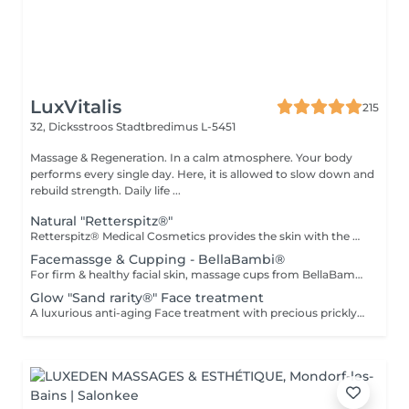
LuxVitalis
215
32, Dicksstroos
Stadtbredimus L-5451
Massage & Regeneration. In a calm atmosphere. Your body
performs every single day. Here, it is allowed to slow down and
rebuild strength. Daily life ...
Natural "Retterspitz®"
Retterspitz® Medical Cosmetics provides the skin with the best, natural care products and ingredients. Traditional knowledge ensures radiant skin. Well-groomed skin is beautiful skin. A fresh, radiant complexion is not a question of age, but of care. The skin is supplied with the best care ingredients and natural ingredients such as Q10, provitamin B5, urea, valuable oils and selected plant extracts. For Retterspitz, consistent care also means consistently avoiding artificial additives such as odorants, critical emulsifiers, animal components, nanoparticles, unnecessary preservatives, microplastics and much more... Cleansing, peeling, facial massage, mask, final care.
Facemassge & Cupping - BellaBambi®
For firm & healthy facial skin, massage cups from BellaBambi® provide a natural lifting effect and deep stimulation and can be used by both women and men to keep facial skin in top shape. This application stimulates blood circulation, removes toxins and, when used regularly, increases the elasticity of the facial skin for a natural lifting effect. Gently pulling on the skin also stimulates collagen production and relieves tension in the facial muscles. It also opens the pores so that care products can be absorbed even better. Cleansing, massage with care product and cupping, final care.
Glow "Sand rarity®" Face treatment
A luxurious anti-aging Face treatment with precious prickly pear seed oil regenerates and imparts a radiantly fresh complexion. Includes cleanser, mask, eye contour serum, and finishing cream. Natural and certified ingredients: 99% of natural origin, enriched with precious plant oils, and Cosmos Natural certified, guaranteeing impeccable quality and ethical practices.