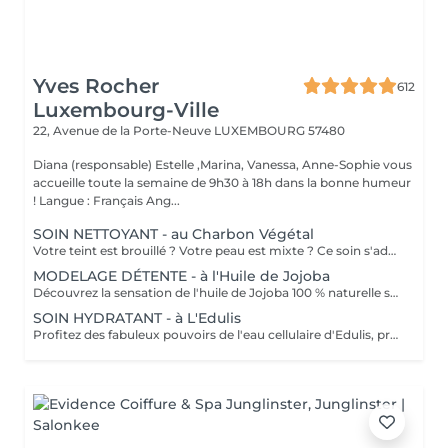
Yves Rocher
612
Luxembourg-Ville
22, Avenue de la Porte-Neuve
LUXEMBOURG 57480
Diana (responsable) Estelle ,Marina, Vanessa, Anne-Sophie vous
accueille toute la semaine de 9h30 à 18h dans la bonne humeur
! Langue : Français Ang...
SOIN NETTOYANT - au Charbon Végétal
Votre teint est brouillé ? Votre peau est mixte ? Ce soin s'adresse à vous. Votre peau est nettoyée par une exfoliation douce, sous vapeur, complétée par une extraction des comédons. Pour finir, l'application d'un masque purifie la zone médiane (front, nez, menton), et hydrate le reste de votre visage. Bénéfices : Detoxifié et hydraté, votre visage retrouve un teint unifié, frais et lumineux.
MODELAGE DÉTENTE - à l'Huile de Jojoba
Découvrez la sensation de l'huile de Jojoba 100 % naturelle sur votre peau. Nourrie, votre peau retrouve tout son confort. Libéré de ses tensions grâce aux mains habiles de notre esthéticienne, votre visage est détendu. Bénéfices : Nourrie, votre peau retrouve tout son confort.
SOIN HYDRATANT - à L'Edulis
Profitez des fabuleux pouvoirs de l'eau cellulaire d'Edulis, précieuse source d'hydratation continue. Après la brumisation du Sérum concentré en eau cellulaire, le Masque Crème ressourçant se transforme en une texture soyeuse qui fond sur votre peau sous le délicat modelage de notre esthéticienne. Bénéfices : Gorgée d'eau, votre peau retrouve douceur, souplesse et éclat. Retrouvez le confort dune peau hydratée en continu.