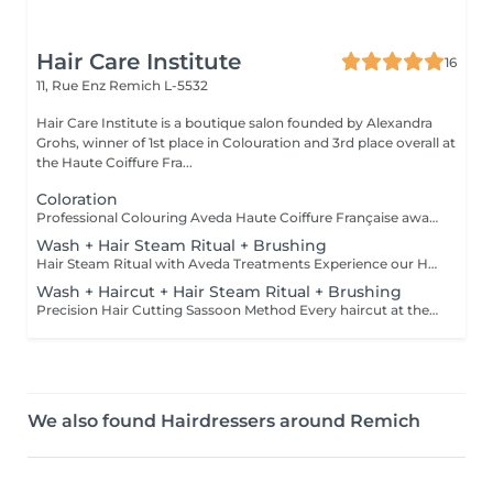
Hair Care Institute
16
11, Rue Enz
Remich L-5532
Hair Care Institute is a boutique salon founded by Alexandra
Grohs, winner of 1st place in Colouration and 3rd place overall at
the Haute Coiffure Fra...
Coloration
Professional Colouring Aveda Haute Coiffure Française award winner for Best Colouration, personally mixes and applies Aveda professional hair colours. Aveda hair colours is a plantpowered, salonexclusive system that allows us to create truly personalised colour formulas for each client not premixed, boxed colours. Every shade is hand-blended, combining base pigments, tones, and modifiers to achieve exactly the result you desire. Aveda colour is 96% naturally derived on average, vegan and made with botanical conditioners that nourish hair during the colouring process, helping it feel softer and appear shinier. Permanent Colour - Longlasting shade with rich depth and true tone - Fullcoverage options suitable for clients seeking durable results DemiPermanent Colour - Softer, toneenhancing colour that fades gradually - Ideal for refreshing existing tones, adding dimension, or blending grey - Enhances shine and condition without permanent commitment
Wash + Hair Steam Ritual + Brushing
Hair Steam Ritual with Aveda Treatments Experience our Hair Steam Ritual with Aveda Botanical Repair, Nutriplenish, or Scalp Solutions. Using a hair sauna with active ozone, the steam opens the hair cuticle and enhances absorption of nourishing ingredients, leaving hair stronger, softer, and radiant. - Botanical Repair - Repairs and strengthens damaged hair - Nutriplenish - Deep hydration and softness - Scalp Solutions - Balances and revitalizes the scalp
Wash + Haircut + Hair Steam Ritual + Brushing
Precision Hair Cutting Sassoon Method Every haircut at the Hair Care Institute is crafted using Sassoon cutting principles, combining geometric precision with structural design. By working with squares, triangles, and arcs, we create balanced shapes, natural movement, and seamless graduation tailored to your hair texture and face shape. Hair Steam Ritual with Aveda Treatments Experience our Hair Steam Ritual with Aveda Botanical Repair, Nutriplenish, or Scalp Solutions. Using a hair sauna with active ozone, the steam opens the hair cuticle and enhances absorption of nourishing ingredients, leaving hair stronger, softer, and radiant. - Botanical Repair Repairs and strengthens damaged hair - Nutriplenish Deep hydration and softness - Scalp Solutions Balances and revitalizes the scalp
We also found Hairdressers around Remich