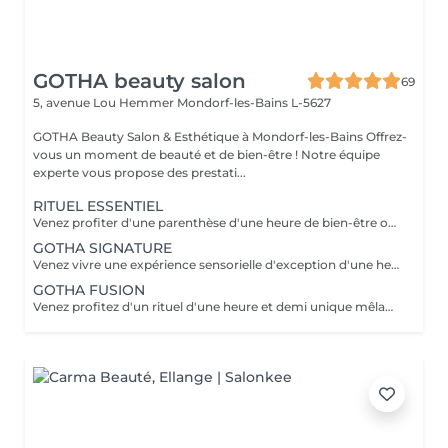
GOTHA beauty salon
69
5, avenue Lou Hemmer
Mondorf-les-Bains L-5627
GOTHA Beauty Salon & Esthétique à Mondorf-les-Bains Offrez-
vous un moment de beauté et de bien-être ! Notre équipe
experte vous propose des prestati...
RITUEL ESSENTIEL
Venez profiter d'une parenthèse d'une heure de bien-être où cuir chevelu et cheveux sont sublimés grâce à des soins personnalisés. Laissez-vous guider dans une première immersion douce et profondément relaxante.
GOTHA SIGNATURE
Venez vivre une expérience sensorielle d'exception d'une heure et demi, où chaque geste vous enveloppe dans un lâcher-prise absolu. Laissez-vous porter par un rituel profond, alliant détente, raffinement et évasion.
GOTHA FUSION
Venez profitez d'un rituel d'une heure et demi unique mêlant head spa et soin du visage pour une harmonie parfaite entre éclat et relaxation. Laissez-vous transporter dans une expérience enveloppante, où le corps et l'esprit se relâchent pleinement.