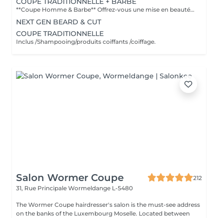
COUPE TRADITIONNELLE + BARBE
**Coupe Homme & Barbe** Offrez-vous une mise en beauté complète avec notre service **Coupe Homme & Barbe**, conçu pour les hommes qui souhaitent un style parfaitement maîtrisé de la tête à la barbe. La prestation débute par une **consultation personnalisée** afin de définir la coupe et la forme de barbe qui mettront le mieux en valeur votre visage. Nos experts réalisent ensuite une **coupe de cheveux précise et structurée**, suivie d'un **travail minutieux de la barbe** : taille, définition des contours et mise en forme pour un rendu propre et harmonieux. Le service se termine par un **coiffage professionnel et une finition barbe soignée** pour un résultat net, élégant et durable. L'alliance parfaite entre coupe et barbe pour un look soigné, moderne et parfaitement équilibré.
NEXT GEN BEARD & CUT
COUPE TRADITIONNELLE
Inclus /Shampooing/produits coiffants /coiffage.
Salon Wormer Coupe
212
31, Rue Principale
Wormeldange L-5480
The Wormer Coupe hairdresser's salon is the must-see address
on the banks of the Luxembourg Moselle. Located between