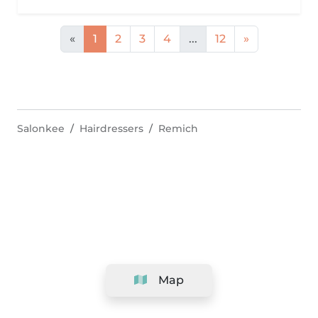
«
1
2
3
4
...
12
»
Salonkee
Hairdressers
Remich
Map