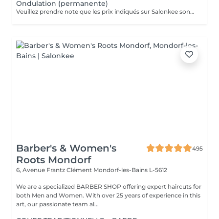
Ondulation (permanente)
Veuillez prendre note que les prix indiqués sur Salonkee sont communiqués à titre informatif et s'entendent de base. Ces derniers sont susceptibles de varier selon le diagnostic réalisé à votre arrivée au salon et l'expertise du professionnel à qui vous confiez votre beauté. Dans tous les cas, un devis précis vous sera proposé et toutes réalisations de prestations seront effectuées avec votre accord. Un grand merci d'avance pour votre compréhension. Au plaisir de vous recevoir très vite.
Barber's & Women's
495
Roots Mondorf
6, Avenue Frantz Clément
Mondorf-les-Bains L-5612
We are a specialized BARBER SHOP offering expert haircuts for
both Men and Women. With over 25 years of experience in this
art, our passionate team al...