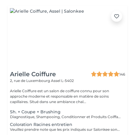
Arielle Coiffure
146
2, rue de Luxembourg
Assel L-5402
Arielle Coiffure est un salon de coiffure connu pour son
approche moderne et responsable en matière de soins
capillaires. Situé dans une ambiance chal...
Sh. + Coupe + Brushing
Diagnostique, Shampooing, Conditionner et Produits Coiffants inclus
Coloration Racines entretien
Veuillez prendre note que les prix indiqués sur Salonkee sont communiqués à titre informatif et s'entendent de base. Ces derniers sont susceptibles de varier selon le diagnostic réalisé à votre arrivée au salon et l'expertise du professionnel à qui vous confiez votre beauté. Dans tous les cas, un devis précis vous sera proposé et toutes réalisations de prestations seront effectuées avec votre accord. Un grand merci d'avance pour votre compréhension. Au plaisir de vous recevoir très vite.