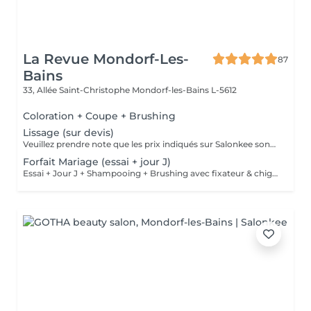
La Revue Mondorf-Les-
87
Bains
33, Allée Saint-Christophe
Mondorf-les-Bains L-5612
Coloration + Coupe + Brushing
Lissage (sur devis)
Veuillez prendre note que les prix indiqués sur Salonkee sont communiqués à titre informatif et s'entendent de base. Ces derniers sont susceptibles de varier selon le diagnostic réalisé à votre arrivée au salon et l'expertise du professionnel à qui vous confiez votre beauté. Dans tous les cas, un devis précis vous sera proposé et toutes réalisations de prestations seront effectuées avec votre accord. Un grand merci d'avance pour votre compréhension. Au plaisir de vous recevoir très vite.
Forfait Mariage (essai + jour J)
Essai + Jour J + Shampooing + Brushing avec fixateur & chignon