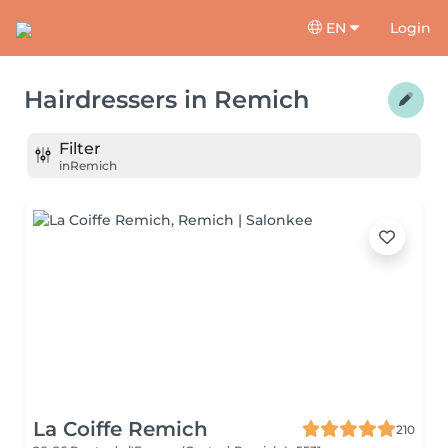
EN
Login
Hairdressers
in
Remich
Filter
in
Remich
La Coiffe Remich
210