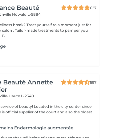
gance Beauté
627
onville
Howald L-5884
 yourself to a moment just for
tments to pamper you
 B...
age
de Beauté Annette
597
ier
Ville-Haute L-2340
ty! Located in the city center since
e is official supplier of the court and also the oldest
e mains Endermologie augmentée
Particularly attentive to the well-being of consumers, this new exclusive LPG® protocol is the alliance of technicality, which is based on the patented technology of the CelluM6 Alliance® device and sensoriality for immediate and lasting effectiveness on the body. And this, thanks to a succession of maneuvers carried out both by the Alliance® treatment head, the application of a mask and by the hands of the practitioner