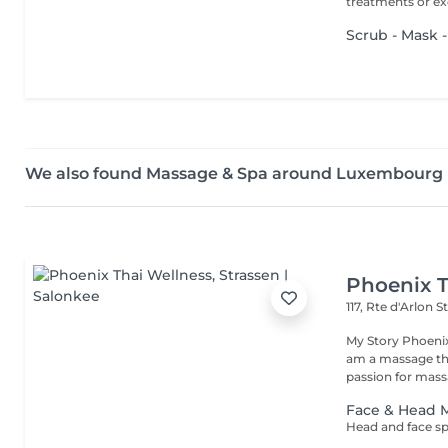
treatments or exc
Scrub - Mask 
We also found Massage & Spa around Luxembourg
Phoenix T
117, Rte d'Arlon
S
My Story Phoenix
am a massage the
passion for massa
Face & Head 