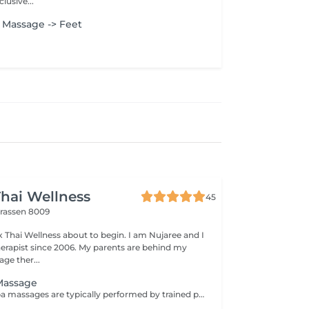
lusive...
- Massage -> Feet
hai Wellness
45
trassen 8009
 Thai Wellness about to begin. I am Nujaree and I
rapist since 2006. My parents are behind my
ge ther...
Massage
Head and face spa massages are typically performed by trained professionals in spa or wellness centers, providing a range of benefits including deep stress relief, a refreshed and revitalized feeling, eased muscle tightness, and enhanced skin health.