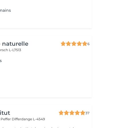
mains
 naturelle
6
rsch L-L7513
s
itut
37
r Peffer
Differdange L-4549