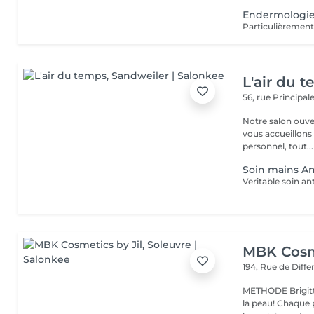
Endermologie
L'air du 
56, rue Principal
Notre salon ouver
vous accueillons
personnel, tout...
Soin mains A
MBK Cosme
194, Rue de Diff
METHODE Brigitt
la peau! Chaque p