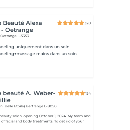
de Beauté Alexa
320
 - Oetrange
e
Oetrange L-5353
eeling uniquement dans un soin
eeling+massage mains dans un soin
de beauté A. Weber-
134
llie
n (Belle Etoile)
Bertrange L-8050
eauty salon, opening October 1, 2024. My team and
ge of facial and body treatments. To get rid of your