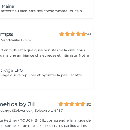
 Mains
Particulièrement attentif au bien-être des consommateurs, ce nouveau protocole exclusif LPG® est l'alliance de la technicité, qui s'appuie sur la technologie brevetée de l'appareil CelluM6 Alliance® et de la sensorialité pour une efficacité immédiate et durable sur le corps. Et ce, grâce à une succession de manoeuvres réalisées à la fois par la tête de soin Alliance®, l'application d'un masque et par les mains du praticien.
temps
98
e
Sandweiler L-5241
t en 2016 est à quelques minutes de la ville, nous
 dans une ambiance chaleureuse et intimiste. Notre
nti-Age LPG
Veritable soin anti-âge qui va repulper et hydrater la peau et atténuer les taches. Nettoyage, gommage, massage mécanique, gants avec principes actifs. Les mains sont toujours exposées à l'air et sont sujettes à un vieillissement plus rapides de la peau.NOUS AVONS LA DERNIERE MACHINE LPG DE 2025 LPG INFINITY, ENCORE PLUS DE RESULTAT
tics by Jil
192
erdange (Zolwer eck)
Soleuvre L-4437
e Kettner - TOUCH BY JIL, comprendre la langue de
ersonne est unique. Les besoins, les particularités,