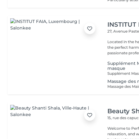
INSTITUT
27, Avenue Past
Located in the h
the perfect harmony 
passionate profes
Supplément M
masque
Massage des 
Beauty Sh
15, rue des capu
Welcome to Perfe
relaxation, and well-being! Whether you