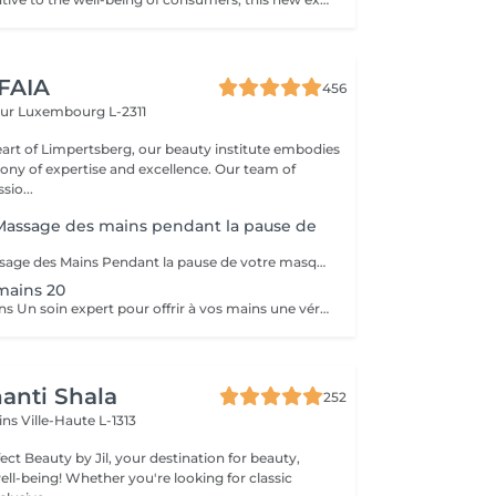
 FAIA
456
eur
Luxembourg L-2311
eart of Limpertsberg, our beauty institute embodies
of expertise and excellence. Our team of
sio...
assage des mains pendant la pause de
Supplément Massage des Mains Pendant la pause de votre masque, offrez-vous un massage des mains de 15 minutes. Un moment de pure détente qui libère les tensions, nourrit la peau et prolonge le bien-être. Un geste apprécié de nos clientes pour sublimer leur soin visage.
mains 20
Massage des Mains Un soin expert pour offrir à vos mains une véritable parenthèse de bien-être. Ce massage complet de 30 minutes dénoue les tensions, stimule la circulation et nourrit la peau en profondeur. Grâce à des manuvres enveloppantes et précises, il procure une sensation immédiate de légèreté et de relaxation. Idéal pour soulager les mains sollicitées au quotidien, améliorer la souplesse articulaire et apaiser l'esprit. Un moment de soin et d'attention, réalisé avec expertise, pour des mains douces, détendues et parfaitement ressourcées.
anti Shala
252
cins
Ville-Haute L-1313
ct Beauty by Jil, your destination for beauty,
're looking for classic