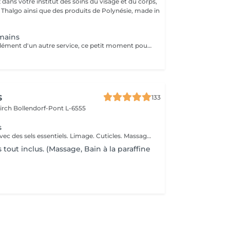
dans votre institut des soins du visage et du corps,
s Thalgo ainsi que des produits de Polynésie, made in
mains
Seul ou en complément d'un autre service, ce petit moment pour soi vous aide à vous détendre.
s
133
kirch
Bollendorf-Pont L-6555
s
Bain des mains avec des sels essentiels. Limage. Cuticles. Massage des mains
tout inclus. (Massage, Bain à la paraffine