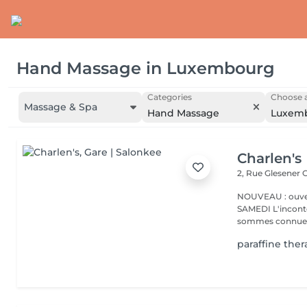
Hand Massage
in
Luxembourg
Categories
Choose a
Massage & Spa
Hand Massage
Luxem
Charlen's
2, Rue Glesener
G
NOUVEAU : ouver
SAMEDI L'incontournable institut de beauté à Luxembourg. Nous
sommes connues 
paraffine ther