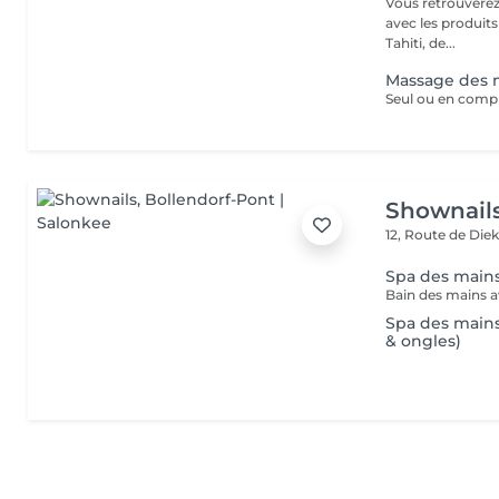
Vous retrouverez 
avec les produit
Tahiti, de...
Massage des 
Shownail
12, Route de Die
Spa des main
Spa des mains 
& ongles)