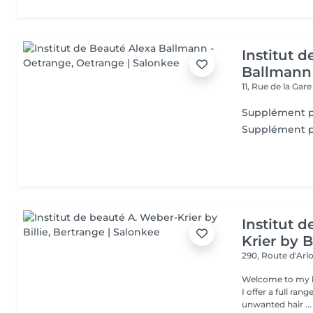
Institut 
Ballmann
11, Rue de la Gar
Supplément p
Supplément p
Institut 
Krier by Bi
290, Route d'Arlo
Welcome to my b
I offer a full ran
unwanted hair ...