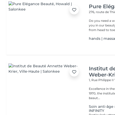
Pure Elé
276, route de Thi
Do you need a wellness break? Treat
you in our beauty salon . Tailor-made trea
from head to toe.
hands | mass
Institut 
Weber-Kr
1, Rue Philippe II
Excellence in the service of beau
1970, the institut
beaut...
Soin anti-âg
INFINITY