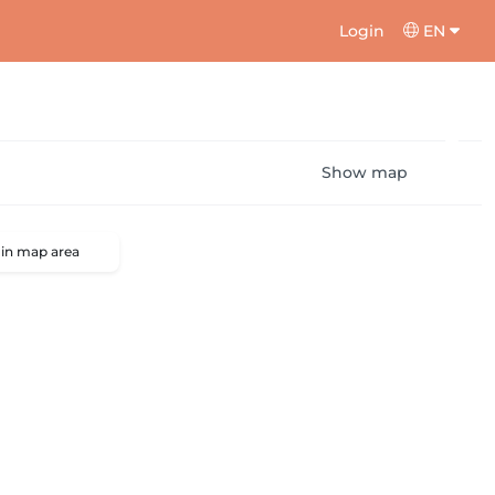
Login
EN
Show map
 in map area