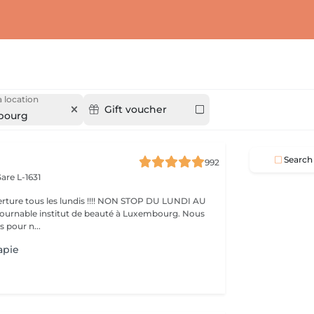
 location
Gift voucher
bourg
Search
992
are L-1631
ture tous les lundis !!!! NON STOP DU LUNDI AU
pour n...
apie