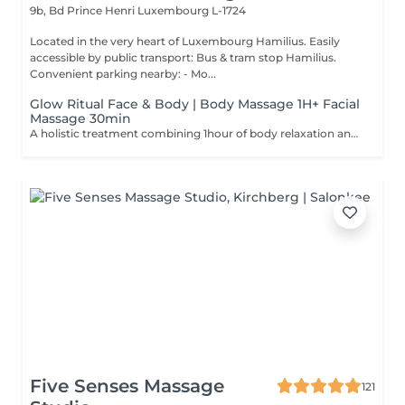
9b, Bd Prince Henri
Luxembourg L-1724
Located in the very heart of Luxembourg Hamilius. Easily
accessible by public transport: Bus & tram stop Hamilius.
Convenient parking nearby: - Mo...
Glow Ritual Face & Body | Body Massage 1H+ Facial
Massage 30min
A holistic treatment combining 1hour of body relaxation and 30min of facial massage for complete rejuvenation. Why clients choose it: - Full relaxation - Skin + body experience - Signature SPA feeling
Five Senses Massage
121