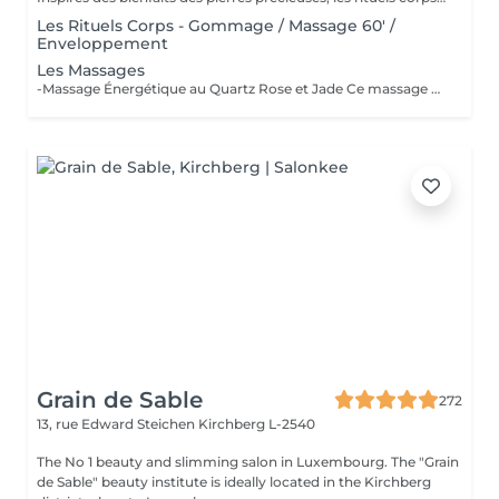
Les Rituels Corps - Gommage / Massage 60' /
Enveloppement
Les Massages
-Massage Énergétique au Quartz Rose et Jade Ce massage unique associe la puissance vibratoire des pierres précieuses à des manuvres profondes et relaxantes. Grâce au quartz rose et au jade, il rééquilibre les énergies, relâche les tensions et réveille l'éclat intérieur. Un véritable soin holistique, pour le corps et l'esprit. -Massage Ressourçant Future Maman Spécialement conçu pour accompagner la femme enceinte en douceur, ce massage soulage les tensions, améliore la circulation et procure une profonde sensation de bien-être. Réalisé avec des mouvements enveloppants et des produits adaptés, il offre un moment précieux de connexion avec soi et avec bébé.
Grain de Sable
272
13, rue Edward Steichen
Kirchberg L-2540
The No 1 beauty and slimming salon in Luxembourg. The "Grain
de Sable" beauty institute is ideally located in the Kirchberg