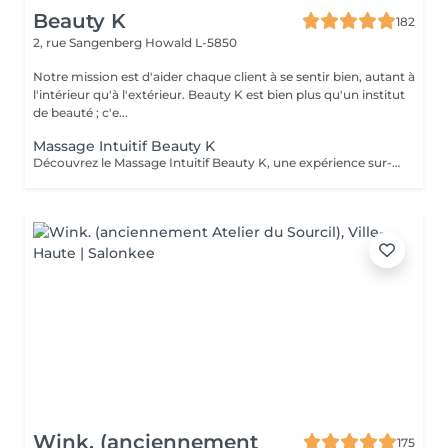
Beauty K
182
2, rue Sangenberg
Howald L-5850
Notre mission est d'aider chaque client à se sentir bien, autant à
l'intérieur qu'à l'extérieur. Beauty K est bien plus qu'un institut
de beauté ; c'e...
Massage Intuitif Beauty K
Découvrez le Massage Intuitif Beauty K, une expérience sur-mesure où nos praticiennes se connectent profondément à votre corps pour vous offrir une séance personnalisée et apaisante. Formées à diverses techniques, elles vous guideront dans un voyage sensoriel unique, adapté à vos besoins. Choisissez votre praticienne selon votre intuition, et laissez-vous emporter par ce massage exclusif dans notre espace de sérénité. Dès votre arrivée, vous serez enveloppé dans une ambiance chaleureuse et relaxante, avec lumière tamisée et arômes délicats, parfaits pour la détente totale. Le massage commence par des effleurages doux, préparant le corps à un modelage plus profond, libérant les tensions et stimulant la circulation.
Wink. (anciennement
175