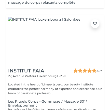
massage du corps relaxants complète
INSTITUT FAIA
457
27, Avenue Pasteur
Luxembourg L-2311
Located in the heart of Limpertsberg, our beauty institute
embodies the perfect harmony of expertise and excellence. Our
team of passionate professio...
Les Rituels Corps - Gommage / Massage 30' /
Enveloppement
Inspirés des bienfaits des pierres précieuses, les rituels corps Gemology associent techniques de massage expertes et actifs minéraux pour offrir un moment de détente absolue. Chaque soin est conçu pour rééquilibrer, hydrater, raffermir ou détoxifier la peau, tout en apaisant le corps et l'esprit. Une expérience sensorielle unique, où luxe et efficacité se rencontrent pour révéler l'éclat naturel de votre peau.