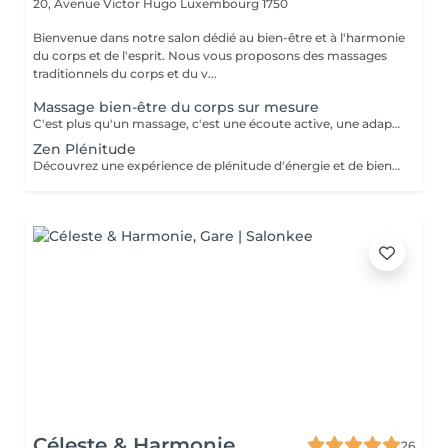
20, Avenue Victor Hugo
Luxembourg 1750
Bienvenue dans notre salon dédié au bien-être et à l'harmonie
du corps et de l'esprit. Nous vous proposons des massages
traditionnels du corps et du v...
Massage bien-être du corps sur mesure
C'est plus qu'un massage, c'est une écoute active, une adaptation précise, et une maîtrise de chaque mouvement pour transcender votre expérience de bien-être. Il est créé uniquement pour vous, pour répondre pleinement à vos aspirations de bien-être. Il pourra être personnalisé selon vos besoins et problématique du moment : stress, postures inconfortables au travail, position assise prolongée, des efforts sportifs intenses ou autres. Avant de commencer la séance de massage sur mesure, nous définissons ensemble les zones du corps à privilégier, le type de technique et pression à exercer (doux, profond, enveloppant, énergétique) afin de m'adapter au mieux à votre besoin du moment. Invitez le luxe d'un soin sur-mesure dans votre vie et octroyez vous une halte bien-être inégalée!
Zen Plénitude
Découvrez une expérience de plénitude d'énergie et de bien-être avec une alliance parfaite du massage relaxant du corps de 60 minutes et réflexologie plantaire de 30 minutes. Plongez-vous dans les sensations de bien-être et de sérénité grâce aux mouvements lents et enveloppants et des parfums délicats des huiles. Ce massage relaxant procure le relâchement des tensions musculaires et l'apaisement de l'esprit. Poursuivez l'expérience avec une demi-heure consacrée à vos pieds, véritable relais de l'équilibre et de l'harmonie global. Le travail délicat sur les zones réflexes des pieds permet rétablir une libre circulation d'énergie dans votre corps et une synergie de fonctionnement des organes internes. Offrez-vous une combinaison idéale pour une détente profonde, libération de stress et l'harmonie intérieure.
Céleste & Harmonie
26