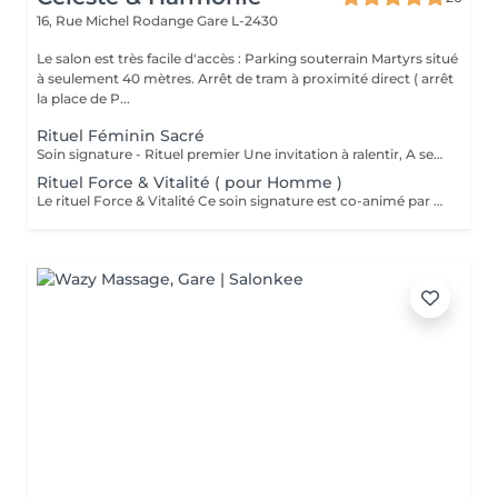
16, Rue Michel Rodange
Gare L-2430
Le salon est très facile d'accès : Parking souterrain Martyrs situé
à seulement 40 mètres. Arrêt de tram à proximité direct ( arrêt
la place de P...
Rituel Féminin Sacré
Soin signature - Rituel premier Une invitation à ralentir, A se reconnecter à son corps, A sa féminité, Et à sa profondeur intérieure. Le Rituel Féminin Sacré est un massage émotionnel réconfortant et enveloppant, aux manuvres lentes et ondulantes, conçu comme un véritable voyage intérieur. Ce soin signature est co-animé par deux expertes: ' Une praticienne en massage bien-être ' Une sophrologue certifiée Pour une approche globale du corps, des émotions et de la conscience. Une huile neutre naturelle accompagne le rituel pour sublimer la peau et soutenir la dimension symbolique du soin . Le rituel se clôture par un accueil des ressentis et échange. Pour toute information complémentaire ou réservation ce soin , je vous invite à me contacter.
Rituel Force & Vitalité ( pour Homme )
Le rituel Force & Vitalité Ce soin signature est co-animé par deux expertes: ' Une praticienne en massage bien-être ' Une sophrologue certifiée Pour une approche globale du corps, des émotions et de la conscience. C'est un soin global qui agit à la fois sur le corps et l'esprit. Il associe des techniques de massage profondes pour libérer les tensions et relancer l'énergie, à des exercices de respiration et de relaxation guidée pour apaiser le mental et renforcer l'ancrage. Cette synergie unique permet de retrouver force, équilibre intérieur et clarté, tout en offrant une sensation durable de bien-être et de vitalité. Pour toute information complémentaire ou réservation ce soin , je vous invite à me contacter.