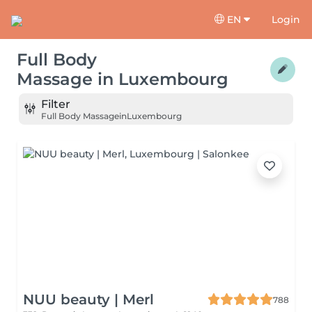
EN
Login
Full Body
Massage
in
Luxembourg
Filter
Full Body Massage
in
Luxembourg
NUU beauty | Merl
788