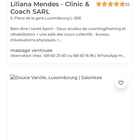
Liliana Mendes - Clinic &
52
Coach SARL
5, Place de la gare
Luxembourg L-1616
Bien-être / santé /sport - Deux studios de coaching/training et
réhabilitation + une salle des cours collectifs - bureau
d'évaluations physiques, r...
massage ventouse
réservation chez : 691 60 25 60 ou 661 60 16 96 ( WhatsApp msg ) VENTOUSES OU CUPPING THERAPY Technique thérapeutique utilisant la succion pour créer une dépression sur la peau. Il améliore la circulation sanguine, décontracte lés muscles, soulage les Dolores et draine les tissus