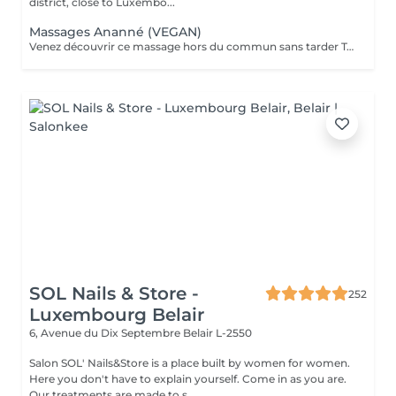
district, close to Luxembo...
Massages Ananné (VEGAN)
Venez découvrir ce massage hors du commun sans tarder Tout d'abord nous utilisons une huile végétale et pure puis nous massons l'ensemble du corps en alternant brosses et pierres. Relaxation assurée ! Le corps est détendu et tonifié.
SOL Nails & Store -
252
Luxembourg Belair
6, Avenue du Dix Septembre
Belair L-2550
Salon SOL' Nails&Store is a place built by women for women.
Here you don't have to explain yourself. Come in as you are.
Our treatments are made to s...