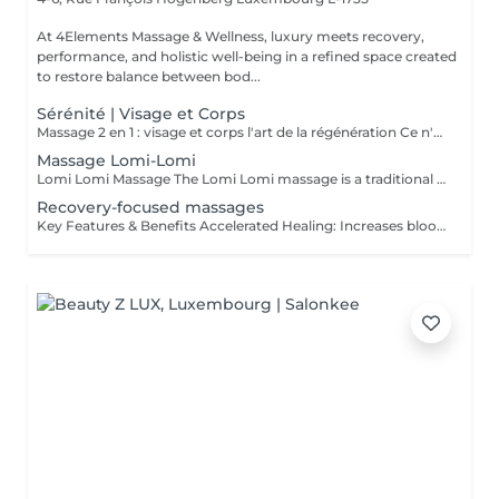
At 4Elements Massage & Wellness, luxury meets recovery,
performance, and holistic well-being in a refined space created
to restore balance between bod...
Sérénité | Visage et Corps
Massage 2 en 1 : visage et corps l'art de la régénération Ce n'est pas simplement un massage. C'est une profonde réinitialisation de tout l'organisme en une seule séance. Pendant que le corps se libère des tensions et de la fatigue, le visage retrouve fraîcheur, tonicité et éclat naturel. Les processus de régénération s'activent, le drainage lymphatique s'améliore, la légèreté revient dans le corps et la clarté dans l'esprit. Un visage raffermi et soigneusement sublimé Un corps détendu, vivant et harmonieux Une sensation de calme qui se ressent de l'intérieur Le choix idéal pour celles et ceux qui souhaitent mieux paraître, ressentir davantage et optimiser leur temps. Une seule séance des résultats visibles et un plaisir profond. Offrez-vous le luxe de prendre soin de vous.
Massage Lomi-Lomi
Lomi Lomi Massage The Lomi Lomi massage is a traditional Hawaiian technique known for its long, flowing, wave-like movements that soothe the body and calm the mind. Using her forearms and rhythmic, continuous motions, Ksenija creates a deep sense of relaxation, helping to release tension, melt stress, and restore emotional balance. It's a gentle, holistic, and extremely comforting experience like being carried by warm ocean waves. Perfect for anyone seeking profound relaxation and inner harmony.
Recovery-focused massages
Key Features & Benefits Accelerated Healing: Increases blood flow to muscles and tendons, delivering essential nutrients and oxygen to repair tissue. Reduced Soreness & Stiffness: Eases Delayed Onset Muscle Soreness (DOMS) and increases range of motion by loosening tight muscles. Waste Removal: Aids in flushing out lactic acid and metabolic waste products from muscles. Injury Prevention: Identifies and releases muscle adhesions (knots) that cause imbalances, reducing the risk of further injury. Targeted Approach: Focuses on specific muscle groups or areas of pain, such as the back, shoulders, or hips.