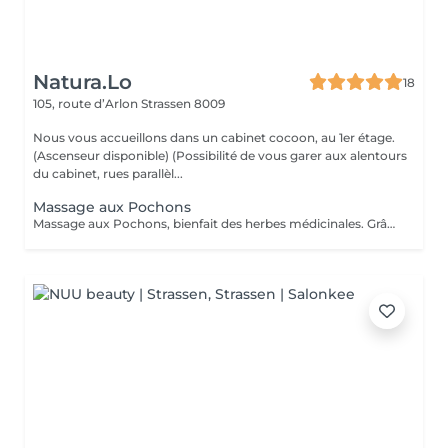
Natura.Lo
18
105, route d’Arlon
Strassen 8009
Nous vous accueillons dans un cabinet cocoon, au 1er étage.
(Ascenseur disponible) (Possibilité de vous garer aux alentours
du cabinet, rues parallèl...
Massage aux Pochons
Massage aux Pochons, bienfait des herbes médicinales. Grâce aux pochons de plantes aromatiques et chaudes, on obtient une profonde relaxation des muscles, une bonne circulation, exfoliant et l'annulation des blocages musculaires. Attention: ce massage ne convient pas aux femmes enceintes, aux personnes hémophiles, aux personnes ayant des problèmes cardiaques. (Si vous le souhaitez après le soin, vous repartirez avec vos pochons, soit pour un prochain massage soit à utiliser dans un bain et continuer à profiter des bienfaits des herbes, ou encore comme exfoliant sous la douche. 10€/pochons seront facturés en supplément)