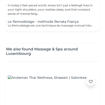
In today's fast-paced world, stress isn't just a feelingit lives in
your tight shoulders, your restless sleep, and that constant
sense of mental fatig...
Le Remodelage - méthode Renata França
Le Remodelage est une technique de massage manuel intensif, developé par Renata França, conçue pour sculpter, affiner et redessiner la silhouette en travaillant en profondeur les tissus. Ce soin utilise des manoeuvres fermes, rapides et précises, permettant non seulement de remodeler le corps, mais aussi d'optimiser les effets du drainage lymphatique. Il agit spécifiquement sur les zones de stockage de graisses localisées, stimule la microcirculation et traite les adhérences tissulaires, pour une peau visiblement plus lisse et tonique.
We also found Massage & Spa around
Luxembourg