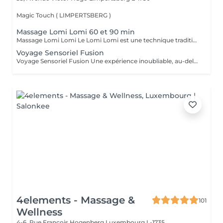
Magic Touch ( LIMPERTSBERG )
Massage Lomi Lomi 60 et 90 min
Massage Lomi Lomi Le Lomi Lomi est une technique traditionnelle hawaïenne qui va bien au-delà du simple toucher c'est une invitation à l'harmonie entre le corps, l'esprit et l'âme. Avec des mouvements longs, fluides et rythmés, rappelant le va-et-vient des vagues de l'océan, le praticien enveloppe le corps avec ses mains et ses avant-bras, créant une expérience d'accueil profond. Bienfaits : Relaxation profonde Soulagement des tensions musculaires Amélioration de la circulation et de l'énergie vitale Sensation de légèreté, de renouveau et de bien-être Un véritable câlin sous forme de soin.
Voyage Sensoriel Fusion
Voyage Sensoriel Fusion Une expérience inoubliable, au-delà du massage Plus qu'un simple massage, c'est une véritable expérience immersive qui invite à l'harmonie entre le corps, l'esprit et l'âme. Grâce à des mouvements longs, fluides et enveloppants, associés à la puissance de la luminothérapie, de l'aromathérapie, de la musicothérapie et de l'alignement des chakras, vous êtes transporté(e) dans un univers unique de détente et de connexion intérieure. Les bienfaits : Libération des tensions physiques et mentales Réduction immédiate du stress Circulation d'énergie et sensation de vitalité Bien-être profond, légèreté et renouveau Une expérience inoubliable comme un voyage qui réveille tous vos sens.
4elements - Massage &
101
Wellness
4-6, Rue François Hogenberg
Luxembourg L-1735