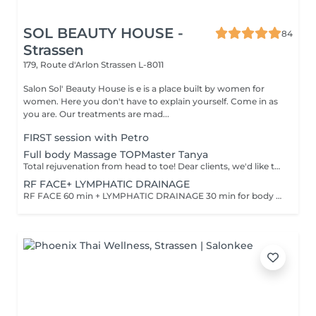
SOL BEAUTY HOUSE -
84
Strassen
179, Route d'Arlon
Strassen L-8011
Salon Sol' Beauty House is e is a place built by women for
women. Here you don't have to explain yourself. Come in as
you are. Our treatments are mad...
FIRST session with Petro
Full body Massage TOPMaster Tanya
Total rejuvenation from head to toe! Dear clients, we'd like to draw your attention to the fact that the actual massage time is indicated in parentheses next to the name of the massage. The duration list on the website includes time for room and client preparation. We strive to provide you with the highest quality and comfort. Thank you for your understanding. WHAT IS FULL BODY MASSAGE? It's a comprehensive massage that targets all major muscle groups, relieving stress, tension, and fatigue throughout the entire body. Using a combination of techniques, this treatment boosts circulation, relaxes the nervous system, and restores your natural energy balance. Ideal for those needing a full reset for both body and mind.
RF FACE+ LYMPHATIC DRAINAGE
RF FACE 60 min + LYMPHATIC DRAINAGE 30 min for body Your face lifts. Your body drains. Two systems working together to provide the full experience.