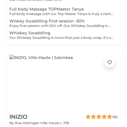
Full body Massage TOPMaster Tanya
Full body massage with our Top Master Tanya is truly a next-level experience. With more than 10 years of professional experience, she has an exceptional understanding of the body and its individual needs. Tanya adapts her technique exactly to what your body requires, often sensing it even before you do. This type of massage is designed to release tension, improve circulation, and promote deep relaxation. The treatment typically focuses on the back, shoulders, arms, legs, and other key tension areas, using smooth, flowing, and soothing massage techniques. Result: a feeling of lightness, relaxation, and renewed body comfort. Recommended frequency: from once a week to once a month, depending on your personal needs and stress level.
Wiskey Swaddling First session -50%
Enjoy first session with 50% off. Our Whiskey Swaddling is more than just a body wrap, it's a full-body ritual designed to detox, tone, and deeply nourish your skin. We tailor the wrap to your needs using active-rich formulas, then wrap you in bandages, film, and warmth to boost results. The gentle contrast in temperature combined with potent actives works wonders and the results speak for themselves: Benefits: -Body detox & inch loss -Firmer, smoother skin -Improved tone & circulation
Whiskey Swaddling
Our Whiskey Swaddling is more than just a body wrap, it's a full-body ritual designed to detox, tone, and deeply nourish your skin. We tailor the wrap to your needs using active-rich formulas, then wrap you in bandages, film, and warmth to boost results. The gentle contrast in temperature combined with potent actives works wonders and the results speak for themselves: Benefits: -Body detox & inch loss -Firmer, smoother skin -Improved tone & circulation
INIZIO
190
9a, Rue Aldringen
Ville-Haute L-1118