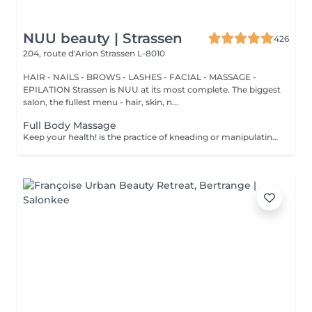
NUU beauty | Strassen
426
204, route d'Arlon
Strassen L-8010
HAIR - NAILS - BROWS - LASHES - FACIAL - MASSAGE -
EPILATION Strassen is NUU at its most complete. The biggest
salon, the fullest menu - hair, skin, n...
Full Body Massage
Keep your health! is the practice of kneading or manipulating a person's muscles and other soft-tissue in order to reduce stress, reduce muscle pain, increase relaxation and improve the work of the immune system. Age restrictions: there are no age restrictions for this procedure. Post procedure recommendations: do not do sport and any sharp movements 2-3 hours after the procedure. Frequency: 1-2 times per week, 10 times in total. Repeat once in 3-6 months.