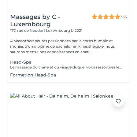
Massages by C -
335
Luxembourg
177, rue de Neudorf
Luxembourg L-2221
4 Massotherapeutes passionnées par le corps humain et
munies d'un diplôme de bachelor en kinésithérapie, nous
saurons mettre nos connaissances en anat...
Head-Spa
Le massage du crâne et du visage duquel vous ressortirez les cheveux propres. Association de l'utilisation du massage, de l'eau et de la vapeur afin de vous garantir une séance vraiment relaxante. Utilisation de l'huile essentielle adaptée à votre cuir chevelu après analyse. Contre-indications : Extentions, tissages et tresses plaquées. Attendre 72h après une coloration. Accord médical nécéssaire en cas de chimiothérapie/rémission. Merci de nous informer en cas de grossesse ou allaitement afin d'adapter les produits utilisés.
Formation Head-Spa