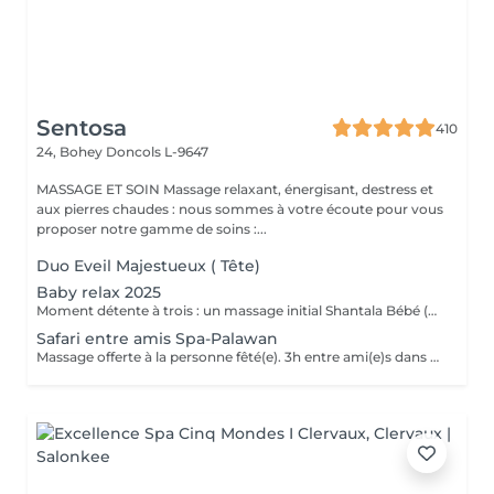
Sentosa
410
24, Bohey
Doncols L-9647
MASSAGE ET SOIN Massage relaxant, énergisant, destress et
aux pierres chaudes : nous sommes à votre écoute pour vous
proposer notre gamme de soins :...
Duo Eveil Majestueux ( Tête)
Baby relax 2025
Moment détente à trois : un massage initial Shantala Bébé (maximum 9 mois ) vous faites vous même le massage sur votre bébé et nous vous montrons la marche à suivre + 2 massages " Eveil Majestueux" de 20 min pour papa et maman + 4h de Spa -Privatif Palawan A votre disposition lit pour bébé Uniquement du Lundi au jeudi de 10h à 14h Possibilité de commander le repas de midi sauf le mardi .
Safari entre amis Spa-Palawan
Massage offerte à la personne fêté(e). 3h entre ami(e)s dans notre spa privatif Palawan avec jus frais offerts. Massage Eveil Majestueux de 20 min offerts à la personne fêté(e) avec les somptueux produits de la marque Africology.