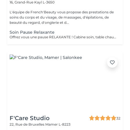
16, Grand-Rue
Kayl L-3650
L'équipe de French'Beauty vous propose des prestations de
soins du corps et du visage, de massages, d'épilations, de
beauté du regard, d'onglerie et d...
Soin Pause Relaxante
Offrez vous une pause RELAXANTE ! Cabine soin, table chauffante, massage crânien ou pieds ou mains ( 20 minutes ) sur fond sonore relaxant, service thé/café
F'Care Studio
32
22, Rue de Bruxelles
Mamer L-8223