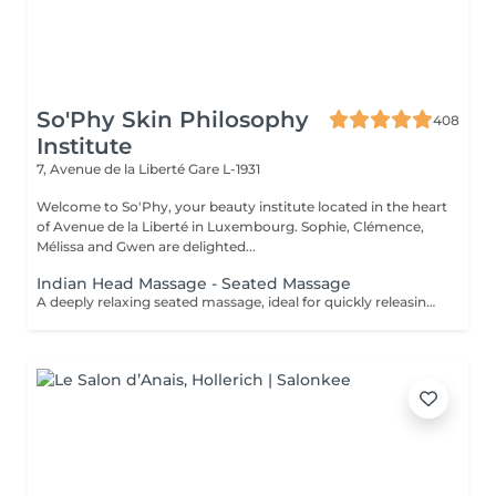
So'Phy Skin Philosophy
408
Institute
7, Avenue de la Liberté
Gare L-1931
Welcome to So'Phy, your beauty institute located in the heart
of Avenue de la Liberté in Luxembourg. Sophie, Clémence,
Mélissa and Gwen are delighted...
Indian Head Massage - Seated Massage
A deeply relaxing seated massage, ideal for quickly releasing built-up tension. Inspired by Ayurvedic techniques, this treatment focuses on the upper back, shoulders, neck and scalp to relieve muscular tension and calm the nervous system. Through targeted movements, it provides an immediate feeling of lightness, promotes mental relaxation and improves overall rest. An ideal treatment for a quick and effective break, helping you release pressure and restore a sense of calm and balance.