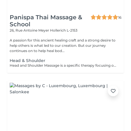
Panispa Thai Massage &
16
School
26, Rue Antoine Meyer
Hollerich L-2153
A passion for this ancient healing craft and a strong desire to
help others is what led to our creation. But our journey
continues on to help heal bod...
Head & Shoulder
Head and Shoulder Massage is a specific therapy focusing on the specific areas rather than the entire body. The massage helps to relieve tension in your muscles, improve circulation and reduce stress. This therapy is especially recommended for you if you work sitting down or at a desk all day. The focus on your back, head and shoulders helps you to relax and assists in the reduction of stress hormones in the muscles which can reduce the occurrence of tension related headaches. Other benefits that can be received from this therapy include: Improved sleep Reduction of neck-stiffness A general feeling of relaxation Improved circulation in your head