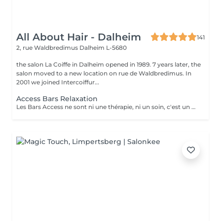
All About Hair - Dalheim
141
2, rue Waldbredimus
Dalheim L-5680
the salon La Coiffe in Dalheim opened in 1989. 7 years later, the
salon moved to a new location on rue de Waldbredimus. In
2001 we joined Intercoiffur...
Access Bars Relaxation
Les Bars Access ne sont ni une thérapie, ni un soin, c'est un outil qui favorise le fameux « lâcher-prise ». La stimulation de ces points entraîne un relâchement des blocages mentaux, provoque une relaxation intense et lorsque touchés doucement, ils relâchent sans effort, tout ce qui empêche de recevoir.