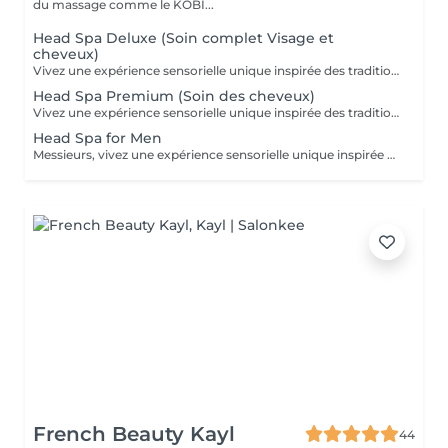
du massage comme le KOBI...
Head Spa Deluxe (Soin complet Visage et
cheveux)
Vivez une expérience sensorielle unique inspirée des traditions anciennes japonaises dédiées au soin du corps et à l'apaisement de l'esprit. Le Head Spa combine soin des cheveux et du visage pour améliorer la revitalisation du cuir chevelu tout en favorisant la réduction du stress et la relaxation générale: - Démaquillage du visage - Massage du visage manuel "coup d'éclat" - Massage manuel des épaules, de la nuque et du cuir chevelu à l'huile précieuse et utilisation de différents outils - Fontaine d'eau chaude - Masque visage hydratant - Shampoing - Masque capillaire sous bain de vapeur + sérum - Massage des mains et des bras. - Crème + Sérum visage hydradants - Séchage des cheveux (15 minutes)
Head Spa Premium (Soin des cheveux)
Vivez une expérience sensorielle unique inspirée des traditions anciennes japonaises dédiées au soin du corps et à l'apaisement de l'esprit. Le Head Spa combine soin des cheveux et du visage pour améliorer la revitalisation du cuir chevelu tout en favorisant la réduction du stress et la relaxation générale: - Démaquillage du visage - Massage manuel des épaules, de la nuque et du cuir chevelu à l'huile précieuse et utilisation de différents outils - Fontaine d'eau chaude - Shampoing - Masque capillaire sous bain de vapeur + sérum - Massage des mains et des bras. - Séchage des cheveux (15 minutes)
Head Spa for Men
Messieurs, vivez une expérience sensorielle unique inspirée des traditions anciennes japonaises dédiées au soin du corps et à l'apaisement de l'esprit adapté à votre peau. Le Head Spa combine soin des cheveux et du visage pour améliorer la revitalisation du cuir chevelu tout en favorisant la réduction du stress et la relaxation générale: - Soin du visage (nettoyage, massage, masque et/ou soin de la barbe) - Massage manuel des épaules, de la nuque et du cuir chevelu à l'huile précieuse et utilisation de différents outils - Fontaine d'eau chaude - Shampoing - Sérum capillaire - Séchage des cheveux
French Beauty Kayl
44