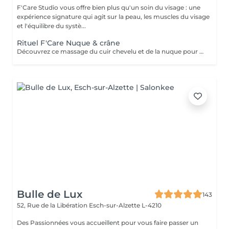
F'Care Studio vous offre bien plus qu'un soin du visage : une
expérience signature qui agit sur la peau, les muscles du visage
et l'équilibre du systè...
Rituel F'Care Nuque & crâne
Découvrez ce massage du cuir chevelu et de la nuque pour chasser les tensions physiques et mentales, combattre la fatigue et le stress. Modelage manuel du cuir chevelu sans huile, travail lent des muscles du cou, de la nuque sur-sollicités au quotidien. Les zones sensibles et tendues du crâne sont travaillés avec des techniques d'acupression et des instruments en pierre semi précieuse chauds afin de relaxer à la fois le corps et l'esprit et s'ancrer dans le moment présent. Réel lâcher prise en quelques instants. Les signes de fatigue sont estompés, le visage est parfaitement détendu.
Bulle de Lux
143
52, Rue de la Libération
Esch-sur-Alzette L-4210
Des Passionnées vous accueillent pour vous faire passer un