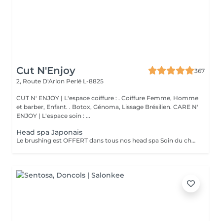
Cut N'Enjoy
367
2, Route D'Arlon
Perlé L-8825
CUT N' ENJOY | L'espace coiffure : . Coiffure Femme, Homme
et barber, Enfant. . Botox, Génoma, Lissage Brésilien. CARE N'
ENJOY | L'espace soin : ...
Head spa Japonais
Le brushing est OFFERT dans tous nos head spa Soin du cheveu, du cuir chevelu, massage du haut du corps et massage crânien sous les jet japonais