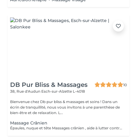
DB Pur Bliss & Massages
10
38, Rue d'Audun
Esch-sur-Alzette L-4018
Bienvenue chez Db pur bliss & massages et soins ! Dans un
écrin de tranquillité, nous vous invitons à une parenthèse de
bien-être et de relaxation. L...
Massage Crânien
Épaules, nuque et tête Massages crânien , aide à lutter contre les migraines , tensions et douleurs cervicales, tensions musculaire des trapèzes liées aux stress et mauvaises postures . Soûlage et détend et apaiser .