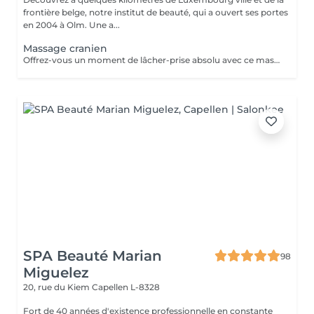
frontière belge, notre institut de beauté, qui a ouvert ses portes
en 2004 à Olm. Une a...
Massage cranien
Offrez-vous un moment de lâcher-prise absolu avec ce massage crânien japonais authentique, transmis par une formatrice venue du Japon. Ce soin agit sur le cuir chevelu, la nuque et les trapèzes pour relâcher les tensions, apaiser le mental et rééquilibrer les énergies. Il favorise la détente profonde, améliore la circulation et aide à libérer le stress et la fatigue nerveuse. Idéal seul ou en complément d'un soin, pour une expérience de bien-être global et revitalisante.
SPA Beauté Marian
98
Miguelez
20, rue du Kiem
Capellen L-8328
Fort de 40 années d'existence professionnelle en constante