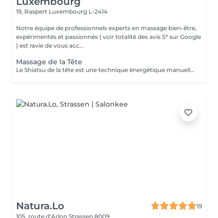
Luxembourg
19, Raspert
Luxembourg L-2414
Notre équipe de professionnels experts en massage bien-être,
expérimentés et passionnés ( voir totalité des avis 5* sur Google
) est ravie de vous acc...
Massage de la Tête
Le Shiatsu de la tête est une technique énergétique manuelle du crâne, du visage et de la nuque qui permet d'harmoniser l'énergie dans les deux hémisphères du cerveau. Ce soin libère le flux de l'énergie subtile dans le corps, améliore la circulation. La technique consiste en la stimulation des points énergétiques de la zone par des petites pressions digitales et le drainage lymphatique pour évacuer les toxines par des mouvements glissés. Ce soin du visage est rajeunissant et très complet. Il permet de détoxifier la peau et de la rendre plus lisse et éclatante. Cette technique plonge le receveur dans une relaxation profonde qui renforce les capacités d'auto-guérison de l'organisme qui se ressource grâce au repos procuré par le soin. Le Shiatsu de la tête est indiqué dans les cas de : troubles du sommeil, stress, anxiété, nervosité, déprime, tristesse, tensions du cou et des épaules, fatigue oculaire et auditive, maux de tête, ...
Natura.Lo
19
105, route d’Arlon
Strassen 8009