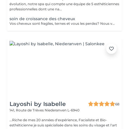
évolution, notre spa qui compte une équipe de 5 esthéticiennes
professionnelles dont une na...
soin de croissance des cheveux
Vos cheveux sont fragiles, ternes et vous les perdez? Nous vous proposons une cure de 2 semaines (dont 6 applications au total) dans notre institut. - Application d'un shampoing riche en Cell Supporting molecules qui fortifie la racine capillaire et active la pousse du cheveu - Pénétration des actifs grâce aux ultrasons - Application d'un conditionner pour des cheveux souples et brillants - Application d'un sérum riche en Cell Supporting molecules et en Redensyl pour une chevelure pleine de vitalité et volumineuse. Le sérum renforce le métabolisme de la racine des cheveux et en favorise la repousse.
Layoshi by Isabelle
68
141, Route de Trèves
Niederanven L-6940
...Riche de mes 20 années d'expérience, Facialiste et Bio-
esthéticienne je suis spécialisée dans les soins du visage et l'art