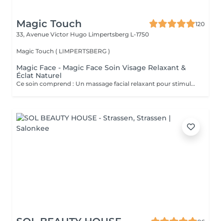
Magic Touch
120
33, Avenue Victor Hugo
Limpertsberg L-1750
Magic Touch ( LIMPERTSBERG )
Magic Face - Magic Face Soin Visage Relaxant &
Éclat Naturel
Ce soin comprend : Un massage facial relaxant pour stimuler la circulation sanguine, détendre les traits du visage et favoriser l'éclat naturel de la peau. Une exfoliation douce pour éliminer les cellules mortes et affiner le grain de peau. Une hydratation profonde pour nourrir et revitaliser la peau. Un masque à l'argile adapté à votre peau pour purifier, apaiser et redonner de l'éclat au teint. Les bienfaits : Peau plus douce et lumineuse Teint frais et éclatant Réduction des signes de fatigue Sensation profonde de détente et de bien-être Amélioration de la circulation et de l'oxygénation de la peau Prenez un moment pour vous et laissez votre peau retrouver tout son éclat naturel.