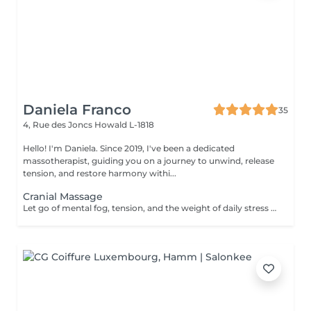
Daniela Franco
35
4, Rue des Joncs
Howald L-1818
Hello! I'm Daniela. Since 2019, I've been a dedicated
massotherapist, guiding you on a journey to unwind, release
tension, and restore harmony withi...
Cranial Massage
Let go of mental fog, tension, and the weight of daily stress with the Cranial Clarity Ritual calming head massage designed to clear your mind and soothe your nervous system. Through gentle pressure, intuitive touch, and mindful pacing, this ritual helps release built-up tension in the scalp, jaw, temples, and neck while encouraging deep mental stillness. This treatment is perfect for those seeking relief from headaches, mental fatigue, or emotional overload. Leave feeling lighter, clearer, and more groundedwith a renewed sense of mental space and inner serenity. For further questions please contact us.