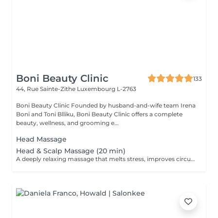
Boni Beauty Clinic
133
44, Rue Sainte-Zithe
Luxembourg L-2763
Boni Beauty Clinic Founded by husband-and-wife team Irena
Boni and Toni Blliku, Boni Beauty Clinic offers a complete
beauty, wellness, and grooming e...
Head Massage
Head & Scalp Massage (20 min)
A deeply relaxing massage that melts stress, improves circulation, and leaves you recharged and focused. Indulge in luxury, even on your lunch break. Quick, effective treatments designed to refresh your face, mind, and mood all within 30 to 60 minutes. Ideal for: Professionals, busy moms, and anyone seeking a touch of luxury between meetings. Available weekdays from 11:30 to 14:30