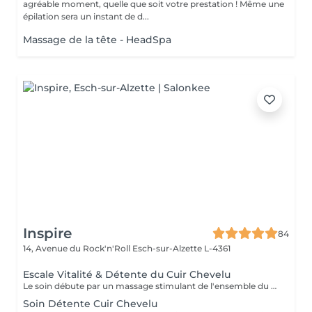
agréable moment, quelle que soit votre prestation ! Même une
épilation sera un instant de d...
Massage de la tête - HeadSpa
Inspire
84
14, Avenue du Rock'n'Roll
Esch-sur-Alzette L-4361
Escale Vitalité & Détente du Cuir Chevelu
Le soin débute par un massage stimulant de l'ensemble du cuir chevelu afin d'activer la microcirculation et favoriser la vitalité du cheveu. Une huile botanique rafraîchissante est appliquée sur les racines pour purifier le cuir chevelu, apporter une agréable sensation de fraîcheur et contribuer à son équilibre naturel. Une seconde huile au Neem et Coco est ensuite travaillée sur les longueurs et les pointes afin de nourrir, assouplir et protéger la fibre capillaire face aux agressions estivales telles que le soleil, le vent ou les baignades. Les manuvres lentes, enveloppantes et répétitives procurent une profonde sensation de relâchement. Les tensions accumulées se dissipent progressivement tandis que le corps et l'esprit s'abandonnent à une détente profonde. Les cheveux retrouvent douceur, souplesse et éclat, tandis que le cuir chevelu bénéficie d'un véritable bain de fraîcheur. Une parenthèse de bien-être et de calme entre deux soirées terrasses au soleil !
Soin Détente Cuir Chevelu