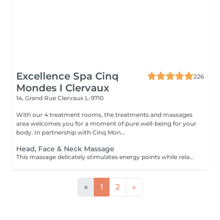
Excellence Spa Cinq
226
Mondes I Clervaux
14, Grand Rue
Clervaux L-9710
With our 4 treatment rooms, the treatments and massages
area welcomes you for a moment of pure well-being for your
body. In partnership with Cinq Mon...
Head, Face & Neck Massage
This massage delicately stimulates energy points while relaxing facial muscles. It releases deep tension in the neck, offering a moment of profound well-being and complete harmony. The duration of the treatment (30min) includes setup and the relaxation time built into our services (10 min).
«
1
2
»