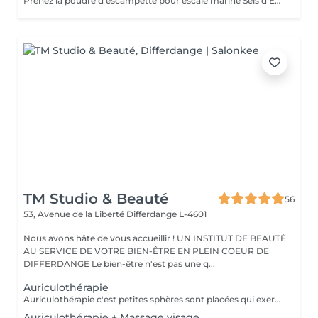
Prenez la poudre d'escampette pour escale marine Sels d'Epsom, algues, poudre de pierres précieuses, huiles essentielles de Lédon De Groenland, c'est tout un programme qui vous attend afin de vous reminéraliser, vous purifier mais aussi vous détendre et à la fois vous énergiser Véritable moment de relaxation complète. Sauna infrarouge, Massage shiatsu, bol d'air jacquier, douche. Onction du huiles précieuses, hammam crânien, facial et respiratoire, bains rythmés avec méditation guidée, exercices de sophrologie, shampooing, pose de masque et massage crânien, rituel de la cascade, rinçage à l'infusion de plantes qui clôture le soin. Le soin ne comprend pas le brushing
TM Studio & Beauté
56
53, Avenue de la Liberté
Differdange L-4601
Nous avons hâte de vous accueillir ! UN INSTITUT DE BEAUTÉ
AU SERVICE DE VOTRE BIEN-ÊTRE EN PLEIN COEUR DE
DIFFERDANGE Le bien-être n'est pas une q...
Auriculothérapie
Auriculothérapie c'est petites sphères sont placées qui exercent une pression aux points réflexes de l'oreille. Ils peuvent aider à soulager la douleur, l'anxiété, le stress, inconfort, syndrome prémenstruel, entre autres
Auriculothérapie + Massage visage