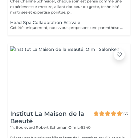
Chez Charline Schneider, chaque soin est pensé comme une
expérience sur mesure, alliant douceur du geste, technicité
maîtrisée et expertise pointue, p...
Head Spa Collaboration Estivale
Cet été uniquement, nous vous proposons une parenthèse de bien-être en édition limitée. Pendant cette expérience, profitez d'un rituel profondément relaxant alliant massage du cuir chevelu, soins adaptés et lâcher-prise, dans une atmosphère douce et apaisante. Une collaboration éphémère. Quelques dates seulement. Nombre de places très limité. Réservez dès maintenant votre moment de détente avant la fin de cette collaboration estivale. Un sèche-cheveux est mis à disposition. Le séchage n'est pas inclus afin de préserver la dimension relaxante du soin.
Institut La Maison de la
165
Beauté
14, Boulevard Robert Schuman
Olm L-8340
Découvrez à quelques kilomètres de Luxembourg ville et de la