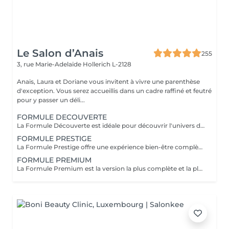
Le Salon d’Anais
255
3, rue Marie-Adelaïde
Hollerich L-2128
Anais, Laura et Doriane vous invitent à vivre une parenthèse
d'exception. Vous serez accueillis dans un cadre raffiné et feutré
pour y passer un déli...
FORMULE DECOUVERTE
La Formule Découverte est idéale pour découvrir l'univers du Head Spa et s'offrir un véritable moment de détente. Ce soin associe massage crânien par acupression, diffusion d'eau sous arche et ambiance sensorielle apaisante pour libérer les tensions et favoriser le lâcher-prise. Le cuir chevelu est revitalisé, l'esprit apaisé et les cheveux retrouvent douceur et légèreté. Le séchage des cheveux est inclus à la fin de la prestation. Parfaite pour une première expérience relaxante.
FORMULE PRESTIGE
La Formule Prestige offre une expérience bien-être complète, alliant soin du cuir chevelu, détente capillaire et soin du visage. Grâce à des techniques manuelles ciblées et à une atmosphère enveloppante, cette formule procure une relaxation profonde tout en sublimant la peau et les cheveux. Elle permet de relâcher les tensions, d'améliorer la circulation et de retrouver une sensation d'équilibre et d'harmonie. Le séchage des cheveux est inclus. Idéale pour s'accorder un moment de bien-être global.
FORMULE PREMIUM
La Formule Premium est la version la plus complète et la plus exclusive de l'expérience Head Spa. Elle reprend tous les bienfaits de la Formule Prestige, avec un soin visage complet, un soin capillaire approfondi et une relaxation globale, tout en y ajoutant un gommage du cuir chevelu, une diffusion de vapeur et un massage spécifique réalisé pendant le temps de pause. La vapeur permet d'optimiser l'efficacité des soins, de détendre les muscles en profondeur et de renforcer les bienfaits du massage crânien. Chaque étape est pensée pour offrir un moment d'exception, alliant performance, confort et lâcher-prise total. Le séchage des cheveux est inclus. Recommandée pour vivre l'expérience Head Spa dans sa version la plus luxueuse.