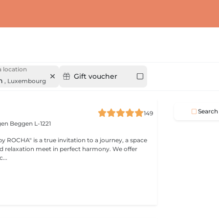
 location
Gift voucher
n
,
Luxembourg
Search
149
gen
Beggen L-1221
y ROCHA" is a true invitation to a journey, a space
elaxation meet in perfect harmony. We offer
...