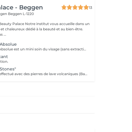
lace - Beggen
13
eggen
Beggen L-1220
institut vous accueille dans un
t chaleureux dédié à la beauté et au bien-être.
 ...
 Absolue
Le soin Détente Absolue est un mini soin du visage (sans extraction des points noirs) et un massage du corps d'une durée totale de 1h30. On commence par un massage relaxant sur la face arrière, jambes puis dos. Face avant mini soin visage (nettoyant + gommage #FACE PERFECTION) massage du décolleté, du visage et pendant la pose du masque, on effectue un massage relaxant sur les jambes et pieds. Un soin cocooning tout en douceur.
xant
tion.
Stones"
Massage de 1h15 effectué avec des pierres de lave volcaniques (Basalt) chauffées jusqu'à 60°C, elles vont absorber les énergies négatives et donner des énergies positives. A la fin du soin il y a la phase de 15 min de relaxation avec des pierres semi précieuses (froides) positionnées sur les chakras pour les réaligner et enlever les blocages. Après ce soin on se sent comme vidé de quelque chose, serein et relaxé.