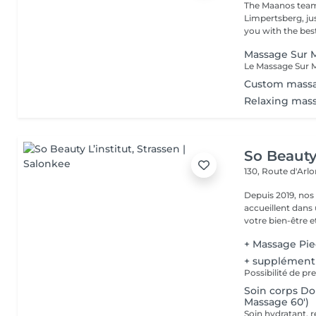
The Maanos team
Limpertsberg, ju
you with the best
Massage Sur M
Custom mass
Relaxing mas
So Beauty 
130, Route d'Arl
Depuis 2019, nos
accueillent dans
votre bien-être et 
+ Massage Pi
+ supplément
Possibilité de p
Soin corps D
Massage 60')