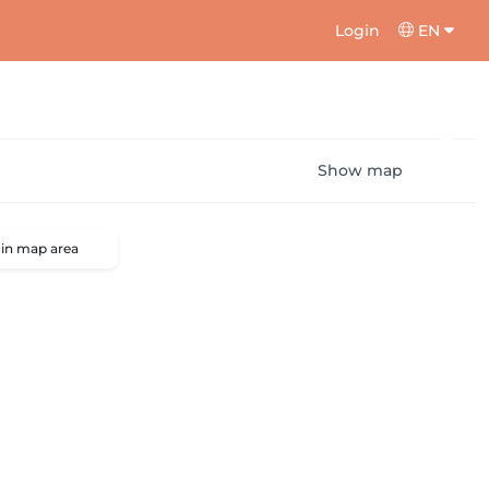
Login
EN
Show map
 in map area