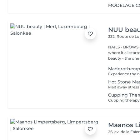
MODELAGE CO
NUU beaut
332, Route de 
NAILS - BROWS -
where it all star
beauty - the one t
Maderothera
Hot Stone Ma
Cupping Ther
Maanos L
26, av. de la Faï