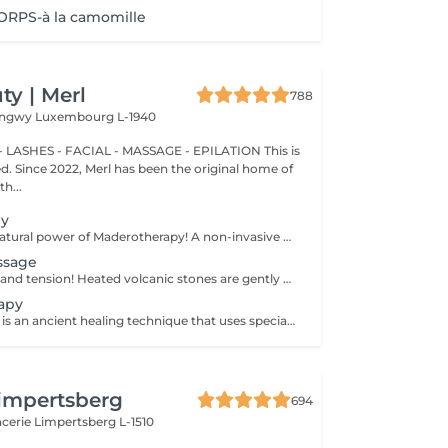
RPS-à la camomille
y | Merl
788
Longwy
Luxembourg L-1940
 LASHES - FACIAL - MASSAGE - EPILATION This is
ted. Since 2022, Merl has been the original home of
h...
py
Experience the natural power of Maderotherapy! A non-invasive massage technique using wooden tools. It improves circulation and lymphatic drainage, reduces cellulite, helps contour the body, and eliminates excess fluid. Types: - Brazilian: focuses on legs and glutes, helps shape the silhouette; - Abdomen: reduces volume and firms the skin; - Full body: promotes relaxation and overall recovery. Age restrictions: recommended to do from 16 years old. Post-procedure recommendations: do not do sports and any sharp movement for 2-3 hours after the procedure. Frequency: 2-3 times per week, 8-10 sessions. Repeat once in 3-6 months. Contraindications: pregnancy, inflammation, acne, varicose veins in the acute stage.
ssage
Melt away stress and tension! Heated volcanic stones are gently placed and massaged over the body to warm the muscles, increase circulation, and promote a deep state of relaxation. Perfect for relieving tension, easing anxiety, and restoring inner calm. Age restrictions: there are no age restrictions for this procedure. Post procedure recommendations: do not do sport and any sharp movements 2-3 hours after the procedure. Frequency: 1-2 times per week, 10 times in total. Repeat once in 3-6 months.
apy
Cupping therapy is an ancient healing technique that uses special cups to create gentle suction on the skin. This suction promotes blood flow, relieves muscle tension, reduces inflammation, and supports deep relaxation. The treatment can help release toxins, improve circulation, and ease chronic pain or stiffness. *Please note that cupping therapy could just be added to a massage service with includes back massage.
impertsberg
694
encerie
Limpertsberg L-1510