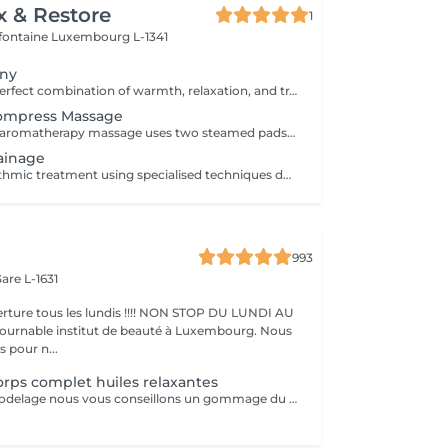
x & Restore
1
efontaine
Luxembourg L-1341
ony
Experience the perfect combination of warmth, relaxation, and traditional Thai wellness. This luxurious treatment begins with a Thai Herbal Compress Massage using steamed herbal pouches to soothe tired muscles and promote deep relaxation, followed by a revitalizing Thai Foot Reflexology session. Includes: Thai Herbal Compress Massage 90 min Thai Foot Reflexology 30 min Total Duration: 120 min A deeply relaxing wellness journey designed to restore balance, ease tension, and leave you feeling refreshed from head to toe.
Compress Massage
This whole body aromatherapy massage uses two steamed pads with a Thai herbs mixture to soften the muscles and has a calming effect. Two herbal pads will be provided to take home after the massage.
ainage
A gentle and rhythmic treatment using specialised techniques designed to support the natural flow of the lymphatic system. This soothing treatment can help reduce feelings of heaviness, encourage fluid movement, and leave the body feeling lighter and more comfortable.
993
are L-1631
ture tous les lundis !!!! NON STOP DU LUNDI AU
pour n...
rps complet huiles relaxantes
Avant chaque modelage nous vous conseillons un gommage du corps peau de velours qui rendra votre peau toute douce. Le modelage est réalise par des personnes diplômées