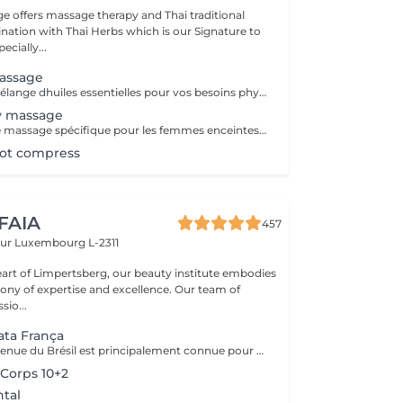
e offers massage therapy and Thai traditional
ation with Thai Herbs which is our Signature to
ecially...
assage
On choisira un mélange dhuiles essentielles pour vos besoins physiques. Un massage thérapeutique à laide dune technique spéciale pour vider les poches de liquide lymphatique et de rétention deau. Ce traitement est conçu pour aider à stimuler la circulation et daccroître la capacité du corps à éliminer les toxines et à absorber les éléments nutritifs. Vos huiles essentielles préférées peuvent être sélectionnées à votre arrivée.
y massage
- 60 minutes - Ce massage spécifique pour les femmes enceintes permet de soulager le dos, les jambes et toutes autres parties du corps les plus mises à rude épreuve durant la grossesse. Attention ! Ce massage est toutefois déconseillé les 3 premiers mois et le dernier mois de grossesse.
hot compress
 FAIA
457
eur
Luxembourg L-2311
eart of Limpertsberg, our beauty institute embodies
of expertise and excellence. Our team of
sio...
ta França
Cette méthode venue du Brésil est principalement connue pour son massage lymphatique manuel drainant mais ce compose en réalité de 3 techniques différentes ! En effet la méthode Renata Franca, est une méthode revisité du drainage lymphatique traditionnel. La méthode devient une version plus tonique et plus ciblée du drainage lymphatique connu et pratiqué jusqu'à ce jour. Grâce à ces gestes toniques et fermes, ces pompages réguliers et un rythme plus rapide, il semblerait que la méthode Renata Franca permette d'obtenir des résultats plus rapides et visuellement impressionnants.
Corps 10+2
tal