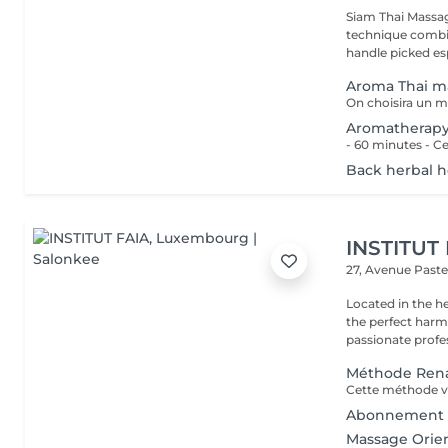
Siam Thai Massag
technique combin
handle picked esp
Aroma Thai m
Aromatherap
Back herbal 
INSTITUT
27, Avenue Past
Located in the h
the perfect harmony 
passionate profes
Méthode Rena
Abonnement 
Massage Orien