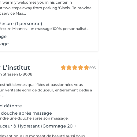
 warmly welcomes you in his center in
st two steps away from parking 'Glacis'. To provide
 service Maa...
esure (1 personne)
Le Massage Sur Mesure Maanos : un massage 100% personnalisé en fonction de vos besoins et de vos envies !
age
sage
L’institut
595
on
Strassen L-8008
 esthéticiennes qualifiées et passionnées vous
 un véritable écrin de douceur, entièrement dédié à
...
ed détente
 douche après massage
rendre une douche après son massage .
ouceur & Hydratant (Gommage 20' +
Soin hydratant, relaxant pour un moment de beauté aussi doux qu'un alizé. Délicieuse parenthèse de bien-être, ce soin est un appel à l'évasion. Gommage du corps , suivi d'un massage relaxant.