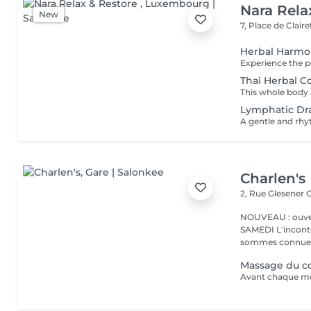
Nara Rela
New
7, Place de Clair
Herbal Harm
Thai Herbal 
Lymphatic Dr
Charlen's
2, Rue Glesener
G
NOUVEAU : ouver
SAMEDI L'incontournable institut de beauté à Luxembourg. Nous
sommes connues 
Massage du co