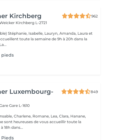
er Kirchberg
962
 Weicker
Kirchberg L-2721
ble) Stéphanie, Isabelle, Lauryn, Amanda, Laura et
ccueillent toute la semaine de 9h à 20h dans la
onne humeur ! La...
 pieds
her Luxembourg-
849
 Gare
Gare L-1610
nsable, Charlene, Romane, Lea, Clara, Hanane,
e sont heureuses de vous accueillir toute la
à 18h dans...
 Pieds