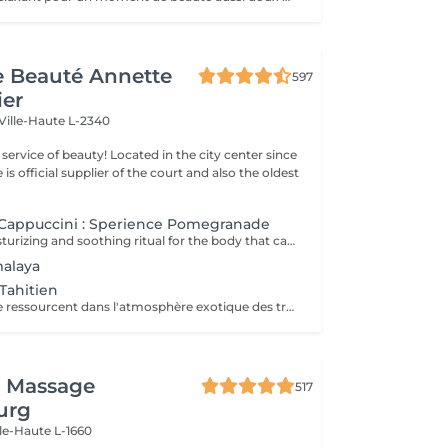
de Beauté Annette
597
ier
Ville-Haute L-2340
ty! Located in the city center since
e is official supplier of the court and also the oldest
Cappuccini : Sperience Pomegranade
A luxurious, moisturizing and soothing ritual for the body that can be personalized according to the skin's needs. The line is based on pomegranate, a fantastic ingredient, soothing and antioxidant. The result ? Cell renewal, vitality and hydration! POMEGRANATE BODY SCRUB: Along with the powder and cream body scrub, enjoy a 45-minute full-body exfoliation ritual. POMEGRANATE BODY MASSAGE: Massage in the lying position then in the lying position with the sensory massage cream. This ritual lasts 45 minutes. POMEGRANATE BODY WRAP: The wrap is applied with gentle movements and left for 20 minutes before rubbing in the product by a massage. The ritual lasts 60 minutes. POMEGRANATE RED SERENITY: A delicious 90-minute ritual combining the power of pomegranate seeds with the powerful moisturizing effects of cream. POMEGRANATE SWEET COCOON: Immerse yourself in the world of Pomegranate Sperience for 90 minutes with this complete ritual including exfoliation, massage and wrap.
malaya
Tahitien
Corps et Esprit se ressourcent dans l'atmosphère exotique des trésors polynésiens, ces îles où la beauté, la générosité et la luxuriance ont un goût de paradis Gommage et massage du visage et du corps Massage manuel relax ou aux coquillages Tia Iri « la pensée Roo ».
i Massage
517
urg
lle-Haute L-1660