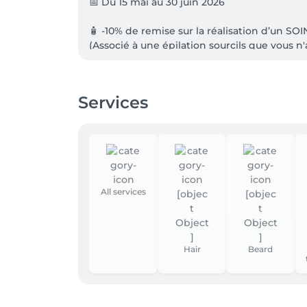
📅 Du 15 mai au 30 juin 2026

🧴 -10% de remise sur la réalisation d’un SOIN 
(Associé à une épilation sourcils que vous n'
🎨 -10% de remise sur un service POSE D
(que vous n'avez jamais réalisé chez nous)

Services
🖌️ -10% de remise sur un service BEAUTÉ
(que vous n'avez jamais réalisé chez nous)

✨ Offres spéciales coiffure ✨

📅 Du 07 mai au 30 juin 2026

All services
🧴 -10% de remise sur la réalisation d’un DOUB
(Associé à un forfait Shampoing + Coupe + Co
Hair
Beard
🎨 -10% de remise sur un service COULEUR 🌈
(Pour tout nouveau service couleur jamais ré
🖌️ -10% de remise sur un service BALAYAGE 