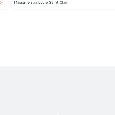
Massage spa Lucie Saint Clair
éalisé chez nous)

nages, la carte de fidélité et les tarifs jeunes.
