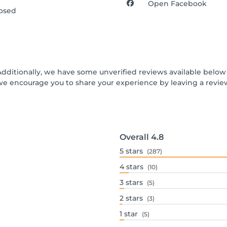
Open Facebook
osed
Additionally, we have some unverified reviews available below t
we encourage you to share your experience by leaving a revi
Overall
4.8
5
stars
(287)
4
stars
(10)
3
stars
(5)
2
stars
(3)
1
star
(5)