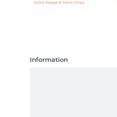
Soins Visage & Soins Corps
(Pour tout nouveau service balayage jamais r
⚠️ Offres non cumulables avec les offres parrai
✨ Prenez rendez-vous dès maintenant ! ✨
Information