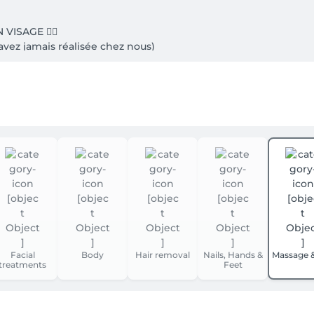
VISAGE 💆‍♀️

avez jamais réalisée chez nous)

'ONGLES COMPLÈTE AU CHABLON/CAPSULES 💅

 DU REGARD / POSE EXTENSION / REHAUSSEMENT DES CILS ✨

LE-SOIN 💆‍♀️

iffage)

Facial
Body
Hair removal
Nails, Hands &
Massage 
treatments
Feet


alisé chez nous)

✨
