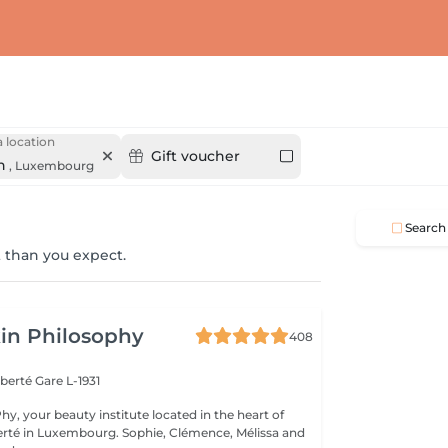
 location
Gift voucher
n
,
Luxembourg
Search
 than you expect.
in Philosophy
408
iberté
Gare L-1931
y, your beauty institute located in the heart of
bourg. Sophie, Clémence, Mélissa and