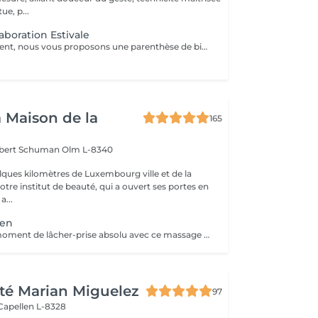
ue, p...
aboration Estivale
Cet été uniquement, nous vous proposons une parenthèse de bien-être en édition limitée. Pendant cette expérience, profitez d'un rituel profondément relaxant alliant massage du cuir chevelu, soins adaptés et lâcher-prise, dans une atmosphère douce et apaisante. Une collaboration éphémère. Quelques dates seulement. Nombre de places très limité. Réservez dès maintenant votre moment de détente avant la fin de cette collaboration estivale. Un sèche-cheveux est mis à disposition. Le séchage n'est pas inclus afin de préserver la dimension relaxante du soin.
a Maison de la
165
obert Schuman
Olm L-8340
ques kilomètres de Luxembourg ville et de la
notre institut de beauté, qui a ouvert ses portes en
 Une a...
ien
Offrez-vous un moment de lâcher-prise absolu avec ce massage crânien japonais authentique, transmis par une formatrice venue du Japon. Ce soin agit sur le cuir chevelu, la nuque et les trapèzes pour relâcher les tensions, apaiser le mental et rééquilibrer les énergies. Il favorise la détente profonde, améliore la circulation et aide à libérer le stress et la fatigue nerveuse. Idéal seul ou en complément d'un soin, pour une expérience de bien-être global et revitalisante.
té Marian Miguelez
97
Capellen L-8328