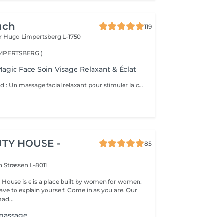
uch
119
or Hugo
Limpertsberg L-1750
LIMPERTSBERG )
Magic Face Soin Visage Relaxant & Éclat
Ce soin comprend : Un massage facial relaxant pour stimuler la circulation sanguine, détendre les traits du visage et favoriser l'éclat naturel de la peau. Une exfoliation douce pour éliminer les cellules mortes et affiner le grain de peau. Une hydratation profonde pour nourrir et revitaliser la peau. Un masque à l'argile adapté à votre peau pour purifier, apaiser et redonner de l'éclat au teint. Les bienfaits : Peau plus douce et lumineuse Teint frais et éclatant Réduction des signes de fatigue Sensation profonde de détente et de bien-être Amélioration de la circulation et de l'oxygénation de la peau Prenez un moment pour vous et laissez votre peau retrouver tout son éclat naturel.
TY HOUSE -
85
on
Strassen L-8011
y House is e is a place built by women for women.
ve to explain yourself. Come in as you are. Our
ad...
massage