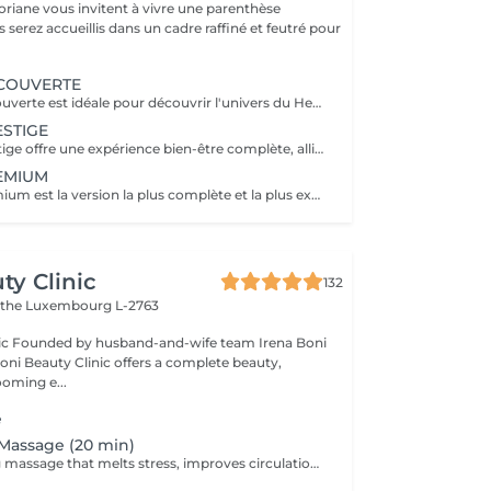
oriane vous invitent à vivre une parenthèse
COUVERTE
La Formule Découverte est idéale pour découvrir l'univers du Head Spa et s'offrir un véritable moment de détente. Ce soin associe massage crânien par acupression, diffusion d'eau sous arche et ambiance sensorielle apaisante pour libérer les tensions et favoriser le lâcher-prise. Le cuir chevelu est revitalisé, l'esprit apaisé et les cheveux retrouvent douceur et légèreté. Le séchage des cheveux est inclus à la fin de la prestation. Parfaite pour une première expérience relaxante.
STIGE
La Formule Prestige offre une expérience bien-être complète, alliant soin du cuir chevelu, détente capillaire et soin du visage. Grâce à des techniques manuelles ciblées et à une atmosphère enveloppante, cette formule procure une relaxation profonde tout en sublimant la peau et les cheveux. Elle permet de relâcher les tensions, d'améliorer la circulation et de retrouver une sensation d'équilibre et d'harmonie. Le séchage des cheveux est inclus. Idéale pour s'accorder un moment de bien-être global.
EMIUM
La Formule Premium est la version la plus complète et la plus exclusive de l'expérience Head Spa. Elle reprend tous les bienfaits de la Formule Prestige, avec un soin visage complet, un soin capillaire approfondi et une relaxation globale, tout en y ajoutant un gommage du cuir chevelu, une diffusion de vapeur et un massage spécifique réalisé pendant le temps de pause. La vapeur permet d'optimiser l'efficacité des soins, de détendre les muscles en profondeur et de renforcer les bienfaits du massage crânien. Chaque étape est pensée pour offrir un moment d'exception, alliant performance, confort et lâcher-prise total. Le séchage des cheveux est inclus. Recommandée pour vivre l'expérience Head Spa dans sa version la plus luxueuse.
ty Clinic
132
ithe
Luxembourg L-2763
na Boni
Boni Beauty Clinic offers a complete beauty,
ooming e...
e
Massage (20 min)
A deeply relaxing massage that melts stress, improves circulation, and leaves you recharged and focused. Indulge in luxury, even on your lunch break. Quick, effective treatments designed to refresh your face, mind, and mood all within 30 to 60 minutes. Ideal for: Professionals, busy moms, and anyone seeking a touch of luxury between meetings. Available weekdays from 11:30 to 14:30