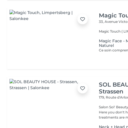
Magic To
33, Avenue Vict
Magic Touch ( 
Magic Face - 
Naturel
SOL BEAU
Strassen
179, Route d'Arl
Salon Sol' Beaut
Here you don't ha
treatments are m
Neck + Head 