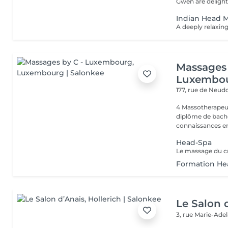
Gwen are delight
Indian Head 
Massages 
Luxembo
177, rue de Neud
4 Massotherapeu
diplôme de bache
connaissances en
Head-Spa
Formation He
Le Salon 
3, rue Marie-Ade