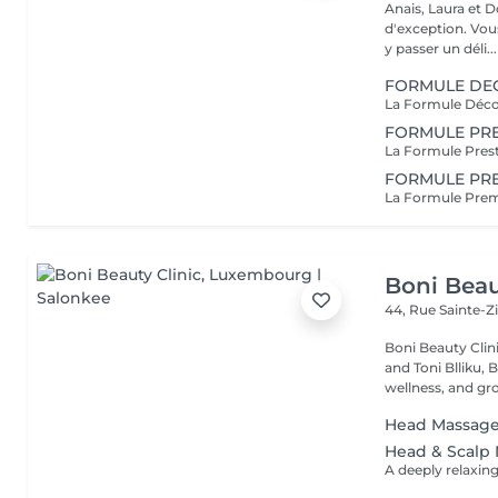
Anais, Laura et D
d'exception. Vous serez accueillis dans un cadre raffiné et feutré pour
y passer un déli...
FORMULE DE
FORMULE PRE
FORMULE PR
Boni Beau
44, Rue Sainte-Z
Boni Beauty Clinic Founded by husband-and-wife team Ire
and Toni Blliku, 
wellness, and gr
Head Massag
Head & Scalp 