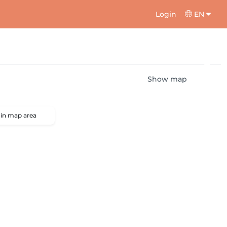
Login
EN
Show map
 in map area