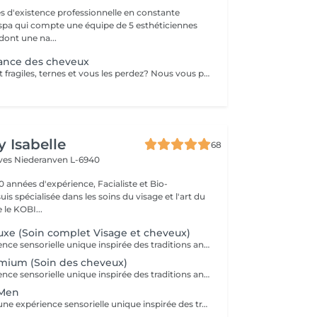
s d'existence professionnelle en constante
 spa qui compte une équipe de 5 esthéticiennes
dont une na...
sance des cheveux
Vos cheveux sont fragiles, ternes et vous les perdez? Nous vous proposons une cure de 2 semaines (dont 6 applications au total) dans notre institut. - Application d'un shampoing riche en Cell Supporting molecules qui fortifie la racine capillaire et active la pousse du cheveu - Pénétration des actifs grâce aux ultrasons - Application d'un conditionner pour des cheveux souples et brillants - Application d'un sérum riche en Cell Supporting molecules et en Redensyl pour une chevelure pleine de vitalité et volumineuse. Le sérum renforce le métabolisme de la racine des cheveux et en favorise la repousse.
y Isabelle
68
èves
Niederanven L-6940
0 années d'expérience, Facialiste et Bio-
uis spécialisée dans les soins du visage et l'art du
e KOBI...
xe (Soin complet Visage et cheveux)
Vivez une expérience sensorielle unique inspirée des traditions anciennes japonaises dédiées au soin du corps et à l'apaisement de l'esprit. Le Head Spa combine soin des cheveux et du visage pour améliorer la revitalisation du cuir chevelu tout en favorisant la réduction du stress et la relaxation générale: - Démaquillage du visage - Massage du visage manuel "coup d'éclat" - Massage manuel des épaules, de la nuque et du cuir chevelu à l'huile précieuse et utilisation de différents outils - Fontaine d'eau chaude - Masque visage hydratant - Shampoing - Masque capillaire sous bain de vapeur + sérum - Massage des mains et des bras. - Crème + Sérum visage hydradants - Séchage des cheveux (15 minutes)
mium (Soin des cheveux)
Vivez une expérience sensorielle unique inspirée des traditions anciennes japonaises dédiées au soin du corps et à l'apaisement de l'esprit. Le Head Spa combine soin des cheveux et du visage pour améliorer la revitalisation du cuir chevelu tout en favorisant la réduction du stress et la relaxation générale: - Démaquillage du visage - Massage manuel des épaules, de la nuque et du cuir chevelu à l'huile précieuse et utilisation de différents outils - Fontaine d'eau chaude - Shampoing - Masque capillaire sous bain de vapeur + sérum - Massage des mains et des bras. - Séchage des cheveux (15 minutes)
 Men
Messieurs, vivez une expérience sensorielle unique inspirée des traditions anciennes japonaises dédiées au soin du corps et à l'apaisement de l'esprit adapté à votre peau. Le Head Spa combine soin des cheveux et du visage pour améliorer la revitalisation du cuir chevelu tout en favorisant la réduction du stress et la relaxation générale: - Soin du visage (nettoyage, massage, masque et/ou soin de la barbe) - Massage manuel des épaules, de la nuque et du cuir chevelu à l'huile précieuse et utilisation de différents outils - Fontaine d'eau chaude - Shampoing - Sérum capillaire - Séchage des cheveux