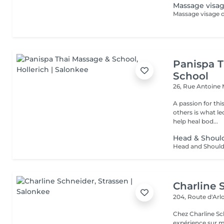
Massage visag
Panispa T
School
26, Rue Antoine
A passion for thi
others is what le
help heal bod...
Head & Shoul
Charline 
204, Route d'Ar
Chez Charline S
expérience sur m