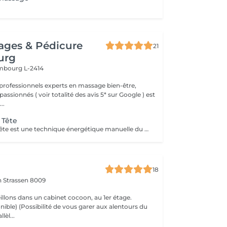
ages & Pédicure
21
urg
mbourg L-2414
professionnels experts en massage bien-être,
assionnés ( voir totalité des avis 5* sur Google ) est
..
 Tête
Le Shiatsu de la tête est une technique énergétique manuelle du crâne, du visage et de la nuque qui permet d'harmoniser l'énergie dans les deux hémisphères du cerveau. Ce soin libère le flux de l'énergie subtile dans le corps, améliore la circulation. La technique consiste en la stimulation des points énergétiques de la zone par des petites pressions digitales et le drainage lymphatique pour évacuer les toxines par des mouvements glissés. Ce soin du visage est rajeunissant et très complet. Il permet de détoxifier la peau et de la rendre plus lisse et éclatante. Cette technique plonge le receveur dans une relaxation profonde qui renforce les capacités d'auto-guérison de l'organisme qui se ressource grâce au repos procuré par le soin. Le Shiatsu de la tête est indiqué dans les cas de : troubles du sommeil, stress, anxiété, nervosité, déprime, tristesse, tensions du cou et des épaules, fatigue oculaire et auditive, maux de tête, ...
18
on
Strassen 8009
llons dans un cabinet cocoon, au 1er étage.
r aux alentours du
lèl...