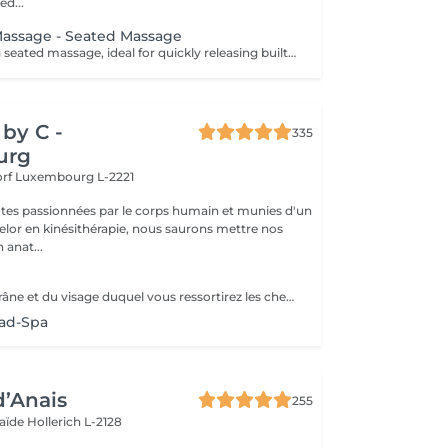
ed...
Massage - Seated Massage
A deeply relaxing seated massage, ideal for quickly releasing built-up tension. Inspired by Ayurvedic techniques, this treatment focuses on the upper back, shoulders, neck and scalp to relieve muscular tension and calm the nervous system. Through targeted movements, it provides an immediate feeling of lightness, promotes mental relaxation and improves overall rest. An ideal treatment for a quick and effective break, helping you release pressure and restore a sense of calm and balance.
by C -
335
urg
orf
Luxembourg L-2221
tes passionnées par le corps humain et munies d'un
lor en kinésithérapie, nous saurons mettre nos
 anat...
Le massage du crâne et du visage duquel vous ressortirez les cheveux propres. Association de l'utilisation du massage, de l'eau et de la vapeur afin de vous garantir une séance vraiment relaxante. Utilisation de l'huile essentielle adaptée à votre cuir chevelu après analyse. Contre-indications : Extentions, tissages et tresses plaquées. Attendre 72h après une coloration. Accord médical nécéssaire en cas de chimiothérapie/rémission. Merci de nous informer en cas de grossesse ou allaitement afin d'adapter les produits utilisés.
ad-Spa
d’Anais
255
laïde
Hollerich L-2128