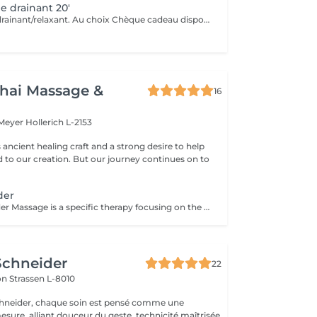
e drainant 20'
Massage visage drainant/relaxant. Au choix Chèque cadeau disponible (Montant de votre choix, celui-ci est à indiquer lors de votre demande)
hai Massage &
16
 Meyer
Hollerich L-2153
s ancient healing craft and a strong desire to help
d to our creation. But our journey continues on to
der
Head and Shoulder Massage is a specific therapy focusing on the specific areas rather than the entire body. The massage helps to relieve tension in your muscles, improve circulation and reduce stress. This therapy is especially recommended for you if you work sitting down or at a desk all day. The focus on your back, head and shoulders helps you to relax and assists in the reduction of stress hormones in the muscles which can reduce the occurrence of tension related headaches. Other benefits that can be received from this therapy include: Improved sleep Reduction of neck-stiffness A general feeling of relaxation Improved circulation in your head
Schneider
22
lon
Strassen L-8010
chneider, chaque soin est pensé comme une
esure, alliant douceur du geste, technicité maîtrisée