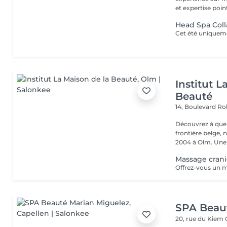
et expertise point
Head Spa Coll
Institut L
Beauté
14, Boulevard R
Découvrez à quel
frontière belge, 
2004 à Olm.
Massage cran
SPA Beau
20, rue du Kiem