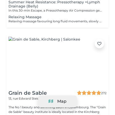
Summer Heat Resistance: Pressotherapy +Lymph
Drainage (Belly)
In this 30-min Escape, a Pressotherapy Air Compression gently tightens & relaxes the legs to boosts lymphatic drainage and reduces water retention. We add a Lymphatic Drainage Belly Massage to soothe tension and/or toxins caught in the tummy area. Your legs, and feet feel lighter, your body feels less bloated. This offer is available on Tuesday to Thursday from 10 to 3pm.
Relaxing Massage
Relaxing massage favouring long fluid movements, slowly enveloping your body for profound calm of your body and mind. No detailed muscle work is involved. The massage commences with an essential oil foot refresher which is necessary to release tension. *Light to medium pressure.
Grain de Sable
272
13, rue Edward Steichen
Kirchberg L-2540
Map
The No 1 beauty and slimming salon in Luxembourg. The "Grain
de Sable" beauty institute is ideally located in the Kirchberg