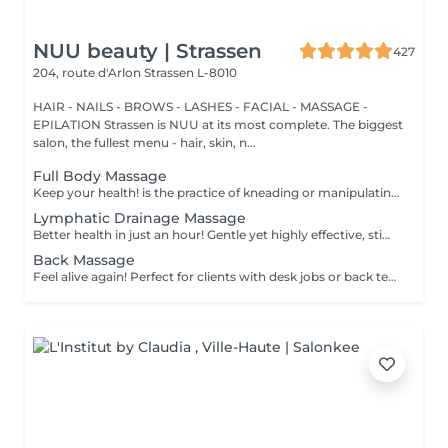
NUU beauty | Strassen
427
204, route d'Arlon
Strassen L-8010
HAIR - NAILS - BROWS - LASHES - FACIAL - MASSAGE -
EPILATION Strassen is NUU at its most complete. The biggest
salon, the fullest menu - hair, skin, n...
Full Body Massage
Keep your health! is the practice of kneading or manipulating a person's muscles and other soft-tissue in order to reduce stress, reduce muscle pain, increase relaxation and improve the work of the immune system. Age restrictions: there are no age restrictions for this procedure. Post procedure recommendations: do not do sport and any sharp movements 2-3 hours after the procedure. Frequency: 1-2 times per week, 10 times in total. Repeat once in 3-6 months.
Lymphatic Drainage Massage
Better health in just an hour! Gentle yet highly effective, stimulates the body's lymphatic system to flush out toxins, reduce swelling, and enhance immunity. This technique uses light, rhythmic strokes to encourage natural drainage, making it perfect for reducing bloating, post-surgery care, and improving skin tone. A go-to for detox and wellness. Age restrictions: there are no age restrictions for this procedure. Post procedure recommendations: do not do sport and any sharp movements 2-3 hours after the procedure. Frequency: 1-2 times per week, 10 times in total. Repeat once in 3-6 months.
Back Massage
Feel alive again! Perfect for clients with desk jobs or back tension, focuses on relieving stress, tightness, and knots in the back and shoulders. Whether you suffer from chronic back pain or occasional tension, this treatment provides targeted relief and improved posture. Cupping therapy is an ancient healing technique that uses special cups to create gentle suction on the skin. This suction promotes blood flow, relieves muscle tension, reduces inflammation, and supports deep relaxation. The treatment can help release toxins, improve circulation, and ease chronic pain or stiffness. Age restrictions: there are no age restrictions for this procedure. Post procedure recommendations: do not do sport and any sharp movements for 2-3 hours after the procedure. Frequency: 1-2 times per week, 10 times in total. Repeat once in 3-6 months.