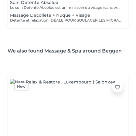
Soin Détente Absolue
Le soin Détente Absolue est un mini soin du visage (sans extraction des points noirs) et un massage du corps d'une durée totale de 1h30. On commence par un massage relaxant sur la face arrière, jambes puis dos. Face avant mini soin visage (nettoyant + gommage #FACE PERFECTION) massage du décolleté, du visage et pendant la pose du masque, on effectue un massage relaxant sur les jambes et pieds. Un soin cocooning tout en douceur.
Massage Decollete + Nuque + Visage
Détente et relaxation IDÉALE POUR SOULAGER LES MIGRAINES
We also found Massage & Spa around Beggen
New