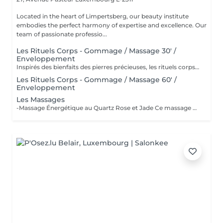
Located in the heart of Limpertsberg, our beauty institute
embodies the perfect harmony of expertise and excellence. Our
team of passionate professio...
Les Rituels Corps - Gommage / Massage 30' /
Enveloppement
Inspirés des bienfaits des pierres précieuses, les rituels corps Gemology associent techniques de massage expertes et actifs minéraux pour offrir un moment de détente absolue. Chaque soin est conçu pour rééquilibrer, hydrater, raffermir ou détoxifier la peau, tout en apaisant le corps et l'esprit. Une expérience sensorielle unique, où luxe et efficacité se rencontrent pour révéler l'éclat naturel de votre peau.
Les Rituels Corps - Gommage / Massage 60' /
Enveloppement
Les Massages
-Massage Énergétique au Quartz Rose et Jade Ce massage unique associe la puissance vibratoire des pierres précieuses à des manuvres profondes et relaxantes. Grâce au quartz rose et au jade, il rééquilibre les énergies, relâche les tensions et réveille l'éclat intérieur. Un véritable soin holistique, pour le corps et l'esprit. -Massage Ressourçant Future Maman Spécialement conçu pour accompagner la femme enceinte en douceur, ce massage soulage les tensions, améliore la circulation et procure une profonde sensation de bien-être. Réalisé avec des mouvements enveloppants et des produits adaptés, il offre un moment précieux de connexion avec soi et avec bébé.