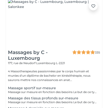
Massages by C -
335
Luxembourg
177, rue de Neudorf
Luxembourg L-2221
4 Massotherapeutes passionnées par le corps humain et
munies d'un diplôme de bachelor en kinésithérapie, nous
saurons mettre nos connaissances en anat...
Massage sportif sur-mesure
Massage sur mesure en fonction des besoins Le but de ce type de massage sera l'optimisation de la récupération musculaire entre les entraînements sportifs (circulation sanguine ramenée au coeur et muscles assouplis), le rythme sera élevé et la pression plus forte que lors d'un massage relaxant mais moins que pour un massage des tissus profonds
Massage des tissus profonds sur-mesure
Massage sur mesure en fonction des besoins Le but de ce type de massage sera de travailler plus en profondeur sur les zones de tensions et de douleur, le rythme est modéré et la pression élevée (mais toujours adaptée en fonction de votre ressenti)