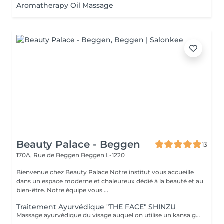
Aromatherapy Oil Massage
Beauty Palace - Beggen
13
170A, Rue de Beggen
Beggen L-1220
Bienvenue chez Beauty Palace Notre institut vous accueille
dans un espace moderne et chaleureux dédié à la beauté et au
bien-être. Notre équipe vous ...
Traitement Ayurvédique "THE FACE" SHINZU
Massage ayurvédique du visage auquel on utilise un kansa guérisseur de L'Inde. Celui-ci permet de rééquilibrer les énergies au corps, agit sur des points d'acupression pour améliorer la circulation, détendre les muscles, drainer, anti-stresse et raffermir l'ovale du visage. Résultats: *Détente *Peau lumineuse *Amélioration du tonus musculaire *Diminution des tensions faciales *Améliore les maux de tête *Anti-stress *Draine