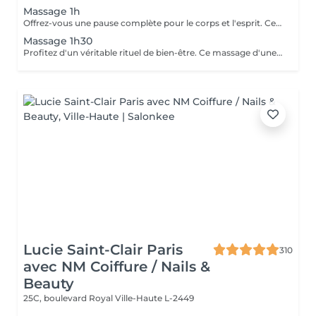
Massage 1h
Offrez-vous une pause complète pour le corps et l'esprit. Ce massage d'une heure détend en profondeur les muscles, libère les tensions et procure une relaxation durable. Un moment idéal pour retrouver énergie, équilibre et bien-être.
Massage 1h30
Profitez d'un véritable rituel de bien-être. Ce massage d'une heure et demi offre une relaxation intense, soulage les tensions et revitalise le corps et l'esprit. Un moment privilégié pour se ressourcer pleinement et retrouver sérénité et vitalité.
Lucie Saint-Clair Paris
310
avec NM Coiffure / Nails &
Beauty
25C, boulevard Royal
Ville-Haute L-2449