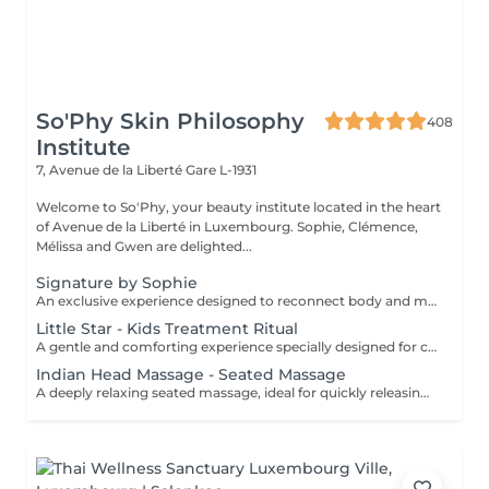
So'Phy Skin Philosophy
408
Institute
7, Avenue de la Liberté
Gare L-1931
Welcome to So'Phy, your beauty institute located in the heart
of Avenue de la Liberté in Luxembourg. Sophie, Clémence,
Mélissa and Gwen are delighted...
Signature by Sophie
An exclusive experience designed to reconnect body and mind. This signature treatment begins with a warm and soothing foot bath, inviting the body to slow down and release the first tensions. It continues with a deeply relaxing back massage, designed to relieve muscular tension, calm the nervous system and create a true sense of letting go. The experience then continues with a fully personalised facial, tailored to your skin's specific needs to cleanse, hydrate and restore comfort and radiance. At the heart of this ritual lies Sophie's signature massage, the KobiLift® : a precise and enveloping technique that stimulates, drains and firms the skin while enhancing its natural glow. Beyond visible results, this treatment brings a deep sense of balance, lightness and renewal. A suspended moment where time slows down, the mind relaxes and the body feels fully cared for. Ideal for those seeking deep relaxation, radiant skin and a true moment of reconnection.
Little Star - Kids Treatment Ritual
A gentle and comforting experience specially designed for children, introducing them to the pleasure of self-care in a safe and caring environment. You can choose the duration (60 or 90 minutes), and we create a personalised ritual adapted to their age, preferences and sensitivity. The experience may include a mini facial, a relaxing massage, a mini manicure or pedicure, with the option of nail polish application. Each session is designed as a playful and soothing moment, allowing children to discover well-being in a gentle way. The perfect introduction to self-care, respecting their pace and individual needs.
Indian Head Massage - Seated Massage
A deeply relaxing seated massage, ideal for quickly releasing built-up tension. Inspired by Ayurvedic techniques, this treatment focuses on the upper back, shoulders, neck and scalp to relieve muscular tension and calm the nervous system. Through targeted movements, it provides an immediate feeling of lightness, promotes mental relaxation and improves overall rest. An ideal treatment for a quick and effective break, helping you release pressure and restore a sense of calm and balance.