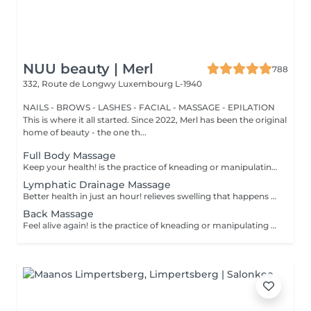
NUU beauty | Merl
788
332, Route de Longwy
Luxembourg L-1940
NAILS - BROWS - LASHES - FACIAL - MASSAGE - EPILATION
This is where it all started. Since 2022, Merl has been the original
home of beauty - the one th...
Full Body Massage
Keep your health! is the practice of kneading or manipulating a person's muscles and other soft-tissue in order to reduce stress, reduce muscle pain, increase relaxation and improve the work of the immune system. Benefits of getting a full body massage: - reduces stress - relaxing - improves blood circulation - improves body immune system How is full body massage done? - head and neck are massaged - shoulders and back are massaged - hands and arms are massaged - feet and legs are massaged - belly is massaged Age restrictions: there are no age restrictions for this procedure. Post procedure recommendations: do not do sport and any sharp movements 2-3 hours after the procedure. Frequency: 1-2 times per week, 10 times in total. Repeat once in 3-6 months.
Lymphatic Drainage Massage
Better health in just an hour! relieves swelling that happens when medical treatment or illness blocks your lymphatic system. Lymphatic drainage massage involves gently manipulating specific areas of your body to help lymph move to an area with working lymph vessels. Benefits of getting a lymphatic drainage massage: - improves body immune system - helps with post-injury swelling - eases tension in the body How is a lymphatic drainage massage done? - head and neck are massaged - shoulders and back are massaged - hands and arms are massaged - feet and legs are massaged - belly is massaged Age restrictions: there are no age restrictions for this procedure. Post procedure recommendations: do not do sport and any sharp movements 2-3 hours after the procedure. Frequency: 1-2 times per week, 10 times in total. Repeat once in 3-6 months.
Back Massage
Feel alive again! is the practice of kneading or manipulating a person's muscles and other soft-tissue in order to reduce stress, reduce muscle pain, increase relaxation and improve the work of the immune system. Benefits of getting a back health massage: - reduces stress - relaxing - improves blood circulation - improves body immune system How is massage back health done? - head and neck are massaged - shoulders and back are massaged - hands and arms are massaged Age restrictions: there are no age restrictions for this procedure. Post procedure recommendations: do not do sport and any sharp movements for 2-3 hours after the procedure. Frequency: 1-2 times per week, 10 times in total. Repeat once in 3-6 months.