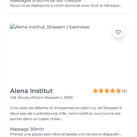
Massages à domicile sur mesure
Nous nous déplaçons à votre domicile avec tout le nécessaire (table, serviettes, huile...) Déplacement à Luxembourg ville ou proche uniquement A noter que le massage durera entre 1h et 1h30 (selon votre réservation) après le temps de trajet. Ainsi si vous réservez pour 12h, prévoyez que le massage commence vers 12h30. Ce temps de trajet n'est pas facturé mais il est à prendre en compte dans le planning Merci de réserver ce service à domicile uniquement si vous souhaitez recevoir un massage dans le respect, aucune avance ou geste déplacé ne serait toléré.
Alena Institut
331
148, Route d'Arlon
Strassen L-8010
Une oasis de détente et d'expertise en plein cur de Strassen À
deux pas de Luxembourg-Ville, notre institut vous ouvre ses
portes dans un cadre chale...
Massage 30min
Prenez une pause bien-être et laissez vos tensions disparaître. Ce massage de 30 minutes détend les muscles, apaise l'esprit et vous procure une sensation de relaxation profonde. Un moment parfait pour retrouver énergie et sérénité.