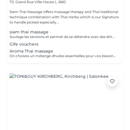
72, Grand Rue
Ville-Haute L-1660
Siam Thai Massage offers massage therapy and Thai traditional
technique combination with Thai Herbs which is our Signature
to handle picked especially...
siam thai massage
Soulage les tensions et permet de se détendre avec des étirements délicats de votre corps pour améliorer la mobilité et la flexibilité, suivie par les techniques de massage thaï par des pressions, sans utilisation dhuile.
Gife vouchers
Aroma Thai massage
On choisira un mélange dhuiles essentielles pour vos besoins physiques. Un massage thérapeutique à laide dune technique spéciale pour vider les poches de liquide lymphatique et de rétention deau. Ce traitement est conçu pour aider à stimuler la circulation et daccroître la capacité du corps à éliminer les toxines et à absorber les éléments nutritifs. Vos huiles essentielles préférées peuvent être sélectionnées à votre arrivée.