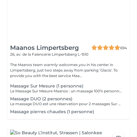
Maanos Limpertsberg
694
26, av. de la Faïencerie
Limpertsberg L-1510
The Maanos team warmly welcomes you in his center in
Limpertsberg, just two steps away from parking 'Glacis'. To
provide you with the best service Maa...
Massage Sur Mesure (1 personne)
Le Massage Sur Mesure Maanos : un massage 100% personnalisé en fonction de vos besoins et de vos envies !
Massage DUO (2 personnes)
Le massage DUO est une réservation pour 2 massages Sur Mesure, en même temps dans la même cabine. Les 2 personnes pourront personnaliser leurs massages en fonction de leurs envies. Possibilité de demander 2 cabines séparées en arrivant sur place.
Massage pierres chaudes (1 personne)