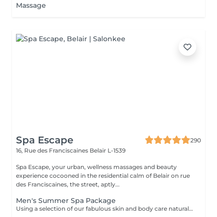
Massage
Spa Escape
290
16, Rue des Franciscaines
Belair L-1539
Spa Escape, your urban, wellness massages and beauty
experience cocooned in the residential calm of Belair on rue
des Franciscaines, the street, aptly...
Men's Summer Spa Package
Using a selection of our fabulous skin and body care natural and organic products, we provide you with a Kanzu foot bath and massage while you sip on a thyme and cucumber Sparkling Water concoction (optional). Then feel the tension and stress melt away from your face, neck, shoulders and scalp as you lay back and experience an upper body massage followed by an intoxicating, hot-towel face treatment ending with a calming hair and scalp massage.