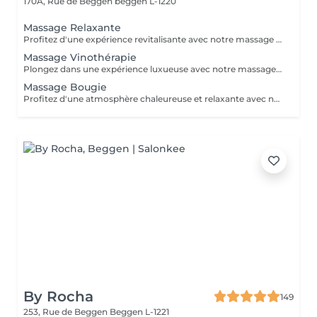
170A, Rue de Beggen
beggen L-1220
Massage Relaxante
Profitez d'une expérience revitalisante avec notre massage relaxant de 40, 60 ou 90 minutes. Nos esthéticiennes utiliseront des techniques douces pour soulager les tensions musculaires, procurant une sensation de tranquillité. Le temps de préparation et d'installation de la cliente est inclus dans la période choisie, garantissant que chaque minute soit consacrée à votre bien-être. Profitez de ce moment pour rajeunir corps et esprit.
Massage Vinothérapie
Plongez dans une expérience luxueuse avec notre massage Vinothérapie de 40, 60 ou 90 minutes. Nos Esthetcienne experts utiliseront des techniques spécifiques, combinant les bienfaits du raisin pour apaiser vos muscles et offrir une sensation de détente profonde. Le temps de préparation et d'installation de la cliente est inclus dans la durée sélectionnée, garantissant une expérience dédiée à votre bien-être. Laissez-vous emporter par ce moment de délice, revitalisant à la fois votre corps et votre esprit.
Massage Bougie
Profitez d'une atmosphère chaleureuse et relaxante avec notre massage aux bougies de 40, 60 ou 90 minutes. Nos esthéticiennes spécialisées intègrent des bougies parfumées pour créer une ambiance paisible tout en appliquant des techniques douces visant à soulager les tensions musculaires. Le temps de préparation et d'installation de la cliente est inclus dans la période choisie, garantissant que chaque minute soit dédiée à votre bien-être. Offrez-vous une expérience de rajeunissement du corps et de l'esprit dans ce cadre serein.
By Rocha
149
253, Rue de Beggen
Beggen L-1221