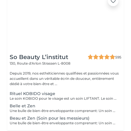
So Beauty L’institut
595
130, Route d'Arlon
Strassen L-8008
Depuis 2019, nos esthéticiennes qualifiées et passionnées vous
accueillent dans un véritable écrin de douceur, entièrement
dédié à votre bien-être et ...
Rituel KOBIDO visage
Le soin KOBIDO pour le visage est un soin LIFTANT. Le soin dure 1h15, et vous permettra de lifter complètement votre visage. Il est idéal de venir démaquillé pour commencer ce rituel. La praticienne commencera par un enchaînement de serviettes chaudes, puis viendra stimuler les cellules avec un instrument le RIDOKI. Suivi d'un massage doux avec des techniques de massage spécifiques au Kobido. Puis elle effectura des points de pressions sur les méridiens, pour terminer avec un passage au ROULEAU DE JADE. Laissez-vous porter par ce rituel anti-âge d'exeption à la fois relaxant et liftant.
Belle et Zen
Une bulle de bien-être enveloppante comprenant: Un soin du visage nettoyant et hydratant d'une durée de 60 minutes. (Démaquillage, gommage, extraction des comédons, massage visage, masque et crème de soin) Une manucure ( Limage, la pousse et coupe des cuticules, gommage et massage avec crème de soin. Base transparente comprise si souhaitée) Un massage relaxant des pieds ou des mains d'une durée de 20 minutes
Beau et Zen (Soin pour les messieurs)
Une bulle de bien-être enveloppante comprenant: Un soin visage éclat d'une durée de 50 minutes adapté à votre type de peau (Nettoyage, gommage, extraction des comédons, massage visage, masque et crème de soin) Un massage relaxant du dos d'une durée de 20 minutes. Une manucure ( Limage, la pousse et coupe des cuticules, gommage et massage avec crème de soin)