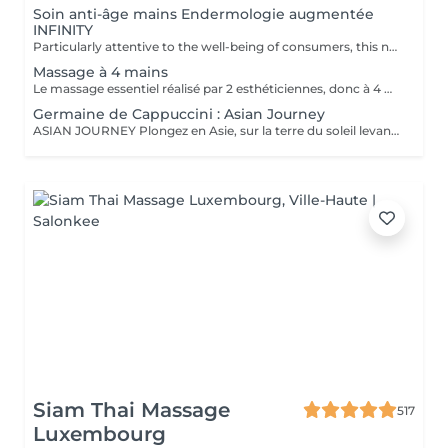
Soin anti-âge mains Endermologie augmentée
INFINITY
Particularly attentive to the well-being of consumers, this new exclusive LPG® protocol is the alliance of technicality, which is based on the patented technology of the CelluM6 Alliance® device and sensoriality for immediate and lasting effectiveness on the body. And this, thanks to a succession of maneuvers carried out both by the Alliance® treatment head, the application of a mask and by the hands of the practitioner
Massage à 4 mains
Le massage essentiel réalisé par 2 esthéticiennes, donc à 4 mains est un massage du corps complet aux huiles essentielles, qui apporte une profonde relaxation. C'est une technique favorisant la circulation énergétique et qui réactive le métabolisme. C'est un massage où on retrouve le plaisir de donner et de recevoir. En fait c'est un mélange de différentes techniques : californienne, quant au rythme, la fluidité, manoeuvres enveloppantes, et suédoise, travail précis sur les différentes parties du corps.
Germaine de Cappuccini : Asian Journey
ASIAN JOURNEY Plongez en Asie, sur la terre du soleil levant, où chaque détail est conçu pour offrir harmonie et équilibre grâce à des soins exclusifs qui capturent l'esprit zen des anciens rituels japonais, infusés avec l'essence culturelle et cérémonielle du thé. La collection présente un parfum neuro-scientifiquement prouvé qui favorise l'harmonie et l'équilibre entre le corps et l'esprit. Des notes lactées enveloppantes s'associent à des bois crémeux sophistiqués et à des fruits exotiques. ACTIMOOD PROGRAM® : WELLBEINGMATCHA RENEWAL EXFOLIATION POUR LE CORPS Rituel d'exfoliation conçu pour révéler une peau douce et radieuse. Une formule exclusive à effet antioxydant qui enveloppe le corps d'une étreinte nourrissante et transformatrice. La caresse de sa texture gel extraordinaire permet une exfoliation aussi efficace qu'agréable. SERENITY SANCTUARY MASSAGE CORPOREL Inspiré du Shiatsu, une technique millénaire originaire du Japon, ce massage à effet relaxant vise à harmoniser le rythme naturel du corps en travaillant les méridiens énergétiques. La texture douce du lait de massage facilite le traitement, garantissant une glisse douce et agréable, tout en vous plongeant dans une atmosphère de profonde sérénité. ZEN CEREMONY RITUEL Conçu pour harmoniser le corps et l'esprit, ce rituel corporel associe la préparation et le soin de la peau à la philosophie orientale de l'équilibre holistique. Inspiré par le travail des méridiens énergétiques, il favorise un sentiment de bien-être total et profond.
Siam Thai Massage
517
Luxembourg