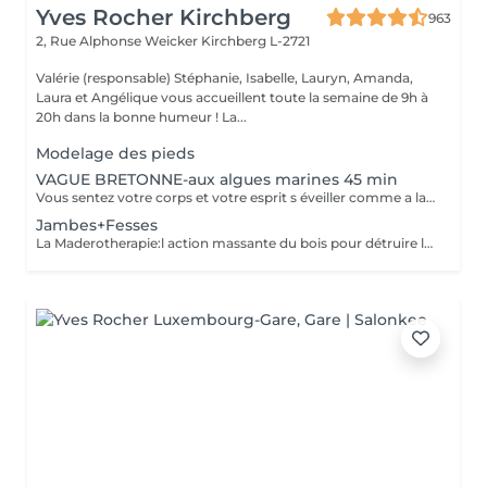
Yves Rocher Kirchberg
963
2, Rue Alphonse Weicker
Kirchberg L-2721
Valérie (responsable) Stéphanie, Isabelle, Lauryn, Amanda,
Laura et Angélique vous accueillent toute la semaine de 9h à
20h dans la bonne humeur ! La...
Modelage des pieds
VAGUE BRETONNE-aux algues marines 45 min
Vous sentez votre corps et votre esprit s éveiller comme a la suite d un bain dans l OCEAN. Vous vous tonicité et leur confort. sentez légère et revitalisée. Vos jambes retrouvent leur tonicité et leur confort
Jambes+Fesses
La Maderotherapie:l action massante du bois pour détruire la cellulite. *Active la circulation sanguine et lymphatique *Réduit les tensions musculaires. *Raffermie et tonifie la peau.