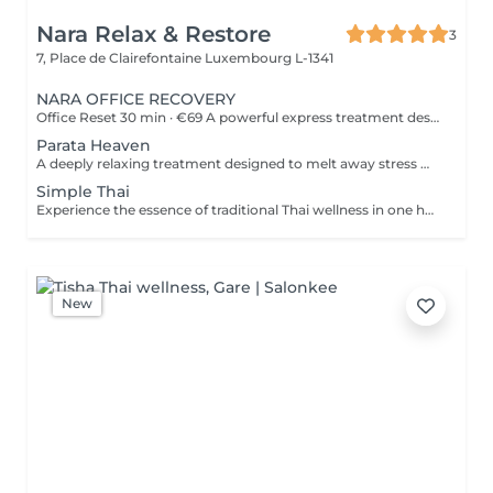
Nara Relax & Restore
3
7, Place de Clairefontaine
Luxembourg L-1341
NARA OFFICE RECOVERY
Office Reset 30 min · €69 A powerful express treatment designed to release upper-body tension and calm the mind when time is limited. Includes: Upper Back Massage Neck & Shoulder Massage Acupressure Head Massage Targeted Hot Stones Cooling Jade Eye Mask Results: Looser muscles A lighter head Soothed, refreshed eyes A calmer mind Ideal during a lunch break or after work. Office Reset Plus 45 min · €89 A deeper upper-body recovery treatment with added foot relaxation for tired, heavy feet. Includes: Upper Back Massage Neck & Shoulder Massage Acupressure Head Massage Relaxing Foot Massage Targeted Hot Stones Cooling Jade Eye Mask Results: Reduced tension from prolonged sitting Refreshed feet and legs Renewed energy A calmer body and mind Executive Recovery 75 min · €139 Our complete head-to-toe ritual, created for accumulated stress and deeper physical fatigue. Includes: Detailed Back Massage Neck & Shoulder Massage Acupressure Head Massage Hand Acupressure Foot Reflexology Targeted Hot Stones Cooling Jade Eye Relaxation Results: Deeper muscular relaxation A lighter, re-energised body A calmer mind Restored balance and vitality Every treatment uses organic coconut oil and organic aromatherapy oils to soften the skin, ease muscular tension and promote deep relaxation.
Parata Heaven
A deeply relaxing treatment designed to melt away stress where it accumulates most. Combining a 60-minute Indian Head & Shoulder Massage with a 30-minute Office Syndrome Back & Shoulder Massage, this package focuses on the scalp, neck, shoulders, and upper back to release tension, calm the mind, and restore a feeling of lightness and wellbeing. Includes: Indian Head & Shoulder Massage 60 min Office Syndrome Back & Shoulder Massage 30 min
Simple Thai
Experience the essence of traditional Thai wellness in one harmonious ritual. Designed to relax the body, ease muscular tension, improve circulation, and restore a lasting sense of balance and wellbeing. Includes: Traditional Thai Oil Massage 90 min Thai Foot Reflexology 45 min
New