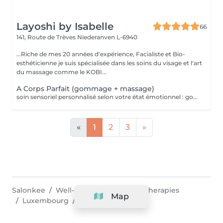
Layoshi by Isabelle
66
141, Route de Trèves
Niederanven L-6940
...Riche de mes 20 années d'expérience, Facialiste et Bio-
esthéticienne je suis spécialisée dans les soins du visage et l'art
du massage comme le KOBI...
A Corps Parfait (gommage + massage)
soin sensoriel personnalisé selon votre état émotionnel : gommage complet du corps au sel rose de l'Himalaya pour une peau douce et satinée + douche + Massage personnalisé
«
1
2
3
»
Salonkee
Well-being & alternative therapies
Map
Luxembourg
Beggen