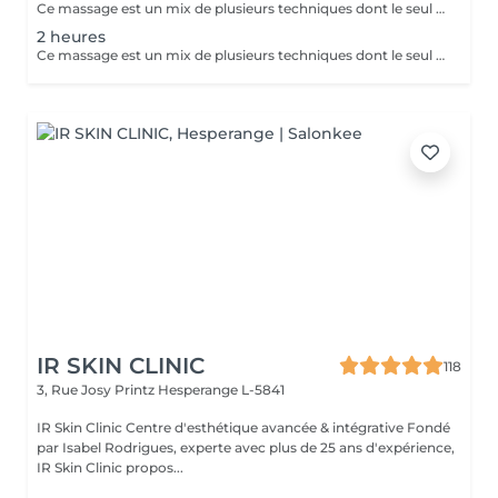
Ce massage est un mix de plusieurs techniques dont le seul but est : LE RÉSULTAT Chaque mix est étudié et décidé avec vous, car pour améliorer une conséquence, il faut en trouver la cause. Deep Tissue, Myofascial Release, trigger Point, scarping / Gua-Sha, cupping therapy combinées pour une efficacité maximale !! Douleurs chronique ou passagères, augmentation de performances ou récupération, relaxation physique ou mentale, détoxication, drainage, la combinaison de toutes ces techniques est illimitée.
2 heures
Ce massage est un mix de plusieurs techniques dont le seul but est : LE RÉSULTAT Chaque mix est étudié et décidé avec vous, car pour améliorer une conséquence, il faut en trouver la cause. Deep Tissue, Myofascial Release, trigger Point, scarping / Gua-Sha, cupping therapy combinées pour une efficacité maximale !! Douleurs chronique ou passagères, augmentation de performances ou récupération, relaxation physique ou mentale, détoxication, drainage, la combinaison de toutes ces techniques est illimitée.
IR SKIN CLINIC
118
3, Rue Josy Printz
Hesperange L-5841
IR Skin Clinic Centre d'esthétique avancée & intégrative Fondé
par Isabel Rodrigues, experte avec plus de 25 ans d'expérience,
IR Skin Clinic propos...