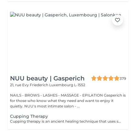
NUU beauty | Gasperich
379
21, rue Evy Friederich
Luxembourg L-1552
NAILS - BROWS - LASHES - MASSAGE - EPILATION Gasperich is
for those who know what they need and want to enjoy it
quietly. NUU's most intimate salon - ...
Cupping Therapy
Cupping therapy is an ancient healing technique that uses special cups to create gentle suction on the skin. This suction promotes blood flow, relieves muscle tension, reduces inflammation, and supports deep relaxation. The treatment can help release toxins, improve circulation, and ease chronic pain or stiffness. *Please note that cupping therapy could just be added to a massage service with includes back massage.