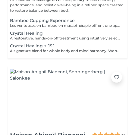
performance, and holistic well-being in a refined space created
to restore balance between bod...
Bamboo Cupping Experience
Les ventouses en bambou en massothérapie offrent une approche naturelle, douce et non invasive pour le soin du corps Elles agissent en profondeur tout en respectant les tissus, sans provoquer de douleur ni de marques. Bienfaits principaux : Stimulent la microcirculation sanguine et améliorent l'oxygénation des tissus Favorisent la récupération musculaire et réduisent les tensions, notamment au niveau du dos et de la nuque Produisent un effet de drainage lymphatique, aidant à diminuer les dèmes Améliorent la tonicité et l'élasticité de la peau Induisent une relaxation profonde, bénéfique en cas de stress Grâce aux propriétés naturelles du bambou, le massage se caractérise par un glissement fluide et une pression maîtrisée, garantissant un soin confortable et non traumatique. Contre-indications : Affections cutanées inflammatoires, varices, hypertension artérielle sévère, fragilité vasculaire.
Crystal Healing
A restorative, hands-on-off treatment using intuitively selected crystals placed on and around the body. - A 20 minute phone call before the session to explore your goals and tailor your plan - A personalized Crystal body layout (and intention focused grids if needed) - Chakra balancing to realign and stabilize your energy centers - Energy field cleansing (aura sweep, grounding, and sealing) - Yin-Yang harmonization for overall energetic coherence - Aftercare suggestions Ideal for: stress relief, emotional balance, mental clarity, energetic reset. For questions and additional information, please contact claudia@4elements.lu
Crystal Healing + JSJ
A signature blend for whole body and mind harmony. We set your intention, select specific crystals, and apply JSJ flows that complement your needsperfect for layered support (physical, emotional, and subtle energy). For questions and additional information, please contact claudia@4elements.lu