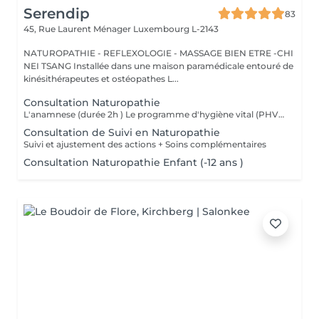
Serendip
83
45, Rue Laurent Ménager
Luxembourg L-2143
NATUROPATHIE - REFLEXOLOGIE - MASSAGE BIEN ETRE -CHI
NEI TSANG Installée dans une maison paramédicale entouré de
kinésithérapeutes et ostéopathes L...
Consultation Naturopathie
L'anamnese (durée 2h ) Le programme d'hygiène vital (PHV) Je vous remettrai un programme d'hygiène vital, par mail, sous quelques jours , Il est constitué de conseils naturopathiques personnalisés et dédiés pour une prise en charge globale des différents plans de la santé (alimentation, activités physiques, gestion psycho-émotionnel) et pourra être complété selon le cas par des complémentations nutritionnelles. Nous ferons un point par téléphone afin de vous donner plus amples explications sur ces conseils.
Consultation de Suivi en Naturopathie
Suivi et ajustement des actions + Soins complémentaires
Consultation Naturopathie Enfant (-12 ans )