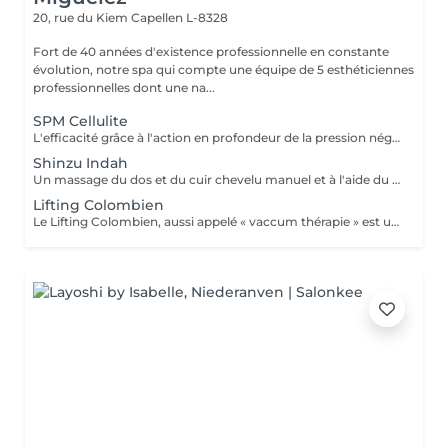
20, rue du Kiem
Capellen L-8328
Fort de 40 années d'existence professionnelle en constante
évolution, notre spa qui compte une équipe de 5 esthéticiennes
professionnelles dont une na...
SPM Cellulite
L'efficacité grâce à l'action en profondeur de la pression négative. Technique originale du "palper - rouler" Drainage, régénération et raffermissement des tissus du visage, du buste et du corps. Pour tous types de peaux. Traitements spécifiques contre les vergetures, la cellulite et bien d'autres. Maîtriser peau d'orange, culotte de cheval et tissus conjonctif faible grâce au SPM Digital ! Le SPM le multi -talent dont on ne peut plus se passer. Raffermir et regalber la poitrine sans appel à la chirurgie, l'un des nombreux traitements spécifiques.
Shinzu Indah
Un massage du dos et du cuir chevelu manuel et à l'aide du Rama, cet outil en métal kansa parfaitement adapté au travail des méridiens, des mémoires, des blocages émotionnels du dos. Pour une détente profonde et un véritable reset sur le plan émotionnel!
Lifting Colombien
Le Lifting Colombien, aussi appelé « vaccum thérapie » est une technique non chirurgicale, pratiquée à l'aide de ventouses qui exercent une aspiration pour casser les dépôts de cellulite et de graisse, éliminer les toxines, améliorer le drainage et restaurer l'élasticité de la peau.