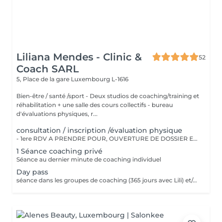
Liliana Mendes - Clinic &
52
Coach SARL
5, Place de la gare
Luxembourg L-1616
Bien-être / santé /sport - Deux studios de coaching/training et
réhabilitation + une salle des cours collectifs - bureau
d'évaluations physiques, r...
consultation / inscription /évaluation physique
- 1ere RDV A PRENDRE POUR, OUVERTURE DE DOSSIER ET EXPLICATIONS/CONSEILS - INSCRIPTION CHEZ LILIANA MENDES CLINIC & COACH - EVALUATION PHYSIQUE ET ANAMENSE - ON PAYE UNE SEULE FOIS!!
1 Séance coaching privé
Séance au dernier minute de coaching individuel
Day pass
séance dans les groupes de coaching (365 jours avec Lili) et/ou cours collectifs Pas valable pour coaching privé !!!! Day pass