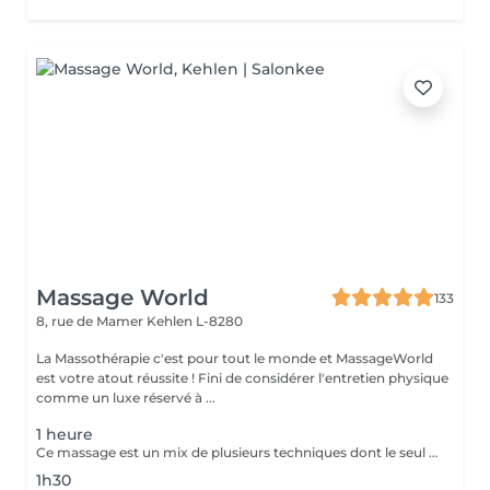
Massage World
133
8, rue de Mamer
Kehlen L-8280
La Massothérapie c'est pour tout le monde et MassageWorld
est votre atout réussite ! Fini de considérer l'entretien physique
comme un luxe réservé à ...
1 heure
Ce massage est un mix de plusieurs techniques dont le seul but est : LE RÉSULTAT Chaque mix est étudié et décidé avec vous, car pour améliorer une conséquence, il faut en trouver la cause. Deep Tissue, Myofascial Release, Trigger Point, Scraping Gua-Sha, Cupping Therapy combinées pour une efficacité maximale !! Douleurs chronique ou passagères, augmentation de performances ou récupération, relaxation physique ou mentale, détoxication, drainage, la combinaison ces techniques offrent des possibilités illimitées.
1h30