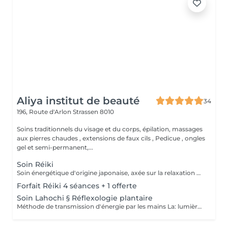
Aliya institut de beauté
34
196, Route d'Arlon
Strassen 8010
Soins traditionnels du visage et du corps, épilation, massages
aux pierres chaudes , extensions de faux cils , Pedicue , ongles
gel et semi-permanent,...
Soin Réiki
Soin énergétique d'origine japonaise, axée sur la relaxation et l'harmonisation du corps et de l'esprit. REI: universel KI: énergie vital Le praticien pose doucement les mains sur les différentes zones , il n'y a pas de manipulation ou de pression. Effets: -Réduction du stress et de l'anxiété -Sensation de calme et de lâcher prise -Aide à apaiser le mental -favorise l'endormissement -Aide à relâcher les tensions émotionnelles le réiki est une pratique douce qui vise surtout : -la détente -l'équilibre émotionnel -le bien-être global A faire seul ou en cure de 4 séances
Forfait Réiki 4 séances + 1 offerte
Soin Lahochi § Réflexologie plantaire
Méthode de transmission d'énergie par les mains La: lumière, amour HO: mouvement de l'énergie CHI: energie vitale Effets: -Diminue le stress -Procure un calme profond et durable -Aide à harmoniser le corps et l'esprit - Energie retrouvée - Favorise le lâcher-prise -Harmonisation des Chakras Couplé à la réflexologie plantaire c'est un soin qui apporte une relaxation complète et durable alliant les bienfaits du soin énergétique et ceux de la réflexologie . A faire seul ou en cure de 4 séances "Détente absolue "