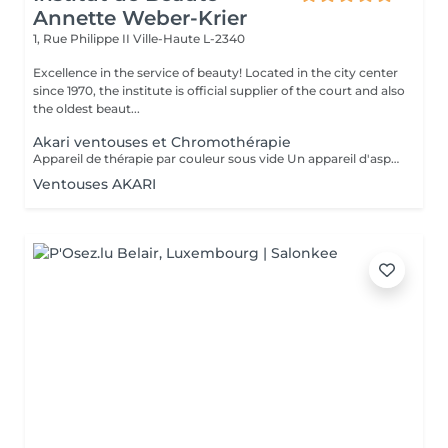
Annette Weber-Krier
1, Rue Philippe II
Ville-Haute L-2340
Excellence in the service of beauty! Located in the city center
since 1970, the institute is official supplier of the court and also
the oldest beaut...
Akari ventouses et Chromothérapie
Appareil de thérapie par couleur sous vide Un appareil d'aspiration - complété avec 21 couleurs (barre de couleurs Akari). APPLICATIONS En cosmétique, en massage, en physiothérapie et dans le domaine médical. AVANTAGE En raison du vide, de la levée sans pression, la circulation sanguine et la lymphe sont stimulées. Ce vide est constant, finement contrôlé et réglable. Il a un train doux. Cela signifie qu'il peut également être utilisé sur les zones les plus sensibles - cicatrices, contour des yeux, lèvres, zones douloureuses ... APPLICATIONS POSSIBLES EN COSMÉTIQUE, Pour resserrer et affiner le visage (rides autour des yeux et des lèvres), cou et décolleté les bras supérieurs , ventre , hanche , cellulite DANS LE MASSAGE, drainage , réflexologie , tissu conjonctif, le drainage lymphatique , compensation des méridiens , dans les blessures sportives Pour le post-traitement des opérations faciales Possibilité d'utiliser une pyramide de cristal de roche pour faire des stimulations de couleur.
Ventouses AKARI