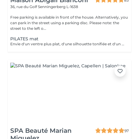
Maison Abigaïl Bianconi
83
36, rue du Golf
Senningerberg L-1638
Free parking is available in front of the house. Alternatively, you
can park in the street using a parking disc. Please note: the
street to the left o...
PILATES mat
Envie d'un ventre plus plat, d'une silhouette tonifiée et d'un regain d'énergie ? Rejoignez mon cours de Pilates Mat en petit groupe ! Chaque séance vous fait travailler les abdominaux profonds, améliore votre posture, soulage le mal de dos et sculpte votre corps efficacement. Avec seulement 5 places disponibles, vous profitez d'un suivi personnalisé et de corrections adaptées pour maximiser vos résultats. Merci de prévoir l'appoint en espèces. 36 rue du Golf L-1638 Senningerberg Parking gratuit Toute réservation non honorée est due. Toute réservation non annulée 48h avant est due.
SPA Beauté Marian
97
Miguelez