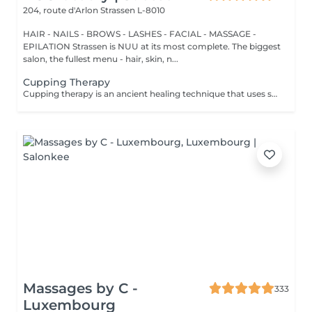
204, route d'Arlon
Strassen L-8010
HAIR - NAILS - BROWS - LASHES - FACIAL - MASSAGE -
EPILATION Strassen is NUU at its most complete. The biggest
salon, the fullest menu - hair, skin, n...
Cupping Therapy
Cupping therapy is an ancient healing technique that uses special cups to create gentle suction on the skin. This suction promotes blood flow, relieves muscle tension, reduces inflammation, and supports deep relaxation. The treatment can help release toxins, improve circulation, and ease chronic pain or stiffness. *Please note that cupping therapy could just be added to a massage service with includes back massage.
Massages by C -
333
Luxembourg