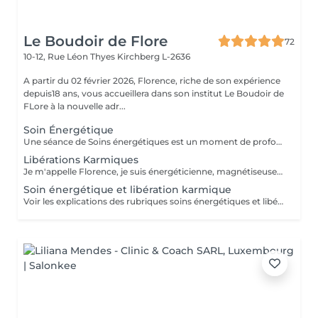
Le Boudoir de Flore
72
10-12, Rue Léon Thyes
Kirchberg L-2636
A partir du 02 février 2026, Florence, riche de son expérience
depuis18 ans, vous accueillera dans son institut Le Boudoir de
FLore à la nouvelle adr...
Soin Énergétique
Une séance de Soins énergétiques est un moment de profond bien-être et de lâcher-prise, un moment précieux pour vous reconnecter avec vous-même. L'harmonisation énergétique permet de prendre soin de soi sans être envahi par le mental et les émotions, de libérer les blocages et mémoires du passé, de (re)trouver pleinement son potentiel d'énergie, sa force vitale et créatrice, de s'aimer et s'accepter et enfin, vivre l'amour inconditionnel, d'être en paix avec soi même et de ressentir centrage et légèreté. Les soins énergétiques que je pratique nettoient les différents corps énergétiques (physique, émotionnel, mental, spirituel) et visent à dissoudre les blocages et les croyances limitantes qui nous empêchent d'avancer positivement dans la vie. Avant tout travail énergétique, quelle que soit la méthode holistique, il est important de procéder à un diagnostic énergétique de la personne. A qui s'adresse le soin énergétique ? Ils peuvent être réalisés sur tout le monde, à tous âges, quelques soient les antécédents, les maladies et les traitements en cours. Les Soins Energétiques ne présentent pas de contre-indication, prévoir juste un temps de repos après une séance. A noter que ces thérapies ne remplacent pas, en aucun cas, la médecine conventionnelle. Mon approche énergétique est dépouillée de toute attache religieuse et ne demande pas au consultant de cheminement spirituel particulier. NB : chaque minute additionnelle au temps prévu sera facturée 1€. Merci. Pour une première expérience, choisissez la séance de 75 mn.
Libérations Karmiques
Je m'appelle Florence, je suis énergéticienne, magnétiseuse, passeuse d'âme, karmathérapeute et médium clairaudiente et clairvoyante. Les soins karmiques que je propose sont des soins énergétiques qui vont essentiellement travailler sur votre structure énergétique reliée à votre vie actuelle afin de libérer et nettoyer les empreintes de ces mémoires ancestrales négatives. Les soins karmiques et transgénérationnels consistent à aller libérer des mémoires, des blessures et blocages issus de nos vies antérieures dont votre structure énergétique porte encore l'empreinte. Certaines de ces mémoires douloureuses se rattachent directement à votre âme, d'autres sont associées à votre famille, dans ce cas nous parlons de mémoires transgénérationnelles. Lorsque je travaille sur des mémoires karmiques, grâce à la médiumnité, je peux retracer vos vies antérieures et voir précisément les blocages, les blessures, les émotions négatives liés à vos problèmes actuels. Vous allez vivre des moments de partage, et vous sentirez cette libération karmique par des sensations d'apaisement et de soulagement. Je conseille de faire dans un premier temps le soin énergétique et ensuite le soin libération karmique. Voter traitement en sera beaucoup plus efficace Vous allez prendre conscience pour quelles raisons vous êtes attiré par certains lieux, certaines personnalités etc. Cela donnera l'explication également sur vos comportements, vos préférences, vos craintes. NB : pour chaque minute additionnelle au temps prévu sera facturée 1€. Merci
Soin énergétique et libération karmique
Voir les explications des rubriques soins énergétiques et libérations karmiques. Pour chaque minute additionnelle au temps prévu, 1€ sera facturé. Merci de votre compréhension.