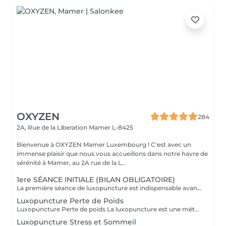
OXYZEN
284
2A, Rue de la Liberation
Mamer L-8425
Bienvenue à OXYZEN Mamer Luxembourg ! C'est avec un
immense plaisir que nous vous accueillons dans notre havre de
sérénité à Mamer, au 2A rue de la L...
1ere SÉANCE INITIALE (BILAN OBLIGATOIRE)
La première séance de luxopuncture est indispensable avant de débuter tout programme. D'une durée d'environ 1 heure, elle se déroule en deux temps : 30 minutes d'échange approfondi (anamnèse) pour comprendre vos besoins, vos habitudes et définir vos objectifs 30 minutes de séance de luxopuncture, adaptée en fonction de cet échange Cette étape permet de personnaliser votre accompagnement et d'optimiser les résultats. Chaque protocole est ainsi ajusté à votre profil (poids, stress, sommeil, compulsions). Séance essentielle pour un suivi efficace et durable Permet un accompagnement sur mesure Un premier pas vers votre équilibre et votre bien-être durable.
Luxopuncture Perte de Poids
Luxopuncture Perte de poids La luxopuncture est une méthode douce et non invasive qui aide à réguler l'appétit, réduire les fringales et rééquilibrer le métabolisme. Idéale pour accompagner une perte de poids progressive, elle agit également sur le stress et les compulsions alimentaires. Chaque séance est adaptée à vos besoins afin de vous accompagner en douceur vers un meilleur équilibre et des résultats durables. Un accompagnement naturel pour retrouver légèreté, équilibre et bien-être au quotidien.
Luxopuncture Stress et Sommeil