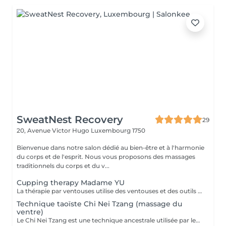
SweatNest Recovery
29
20, Avenue Victor Hugo
Luxembourg 1750
Bienvenue dans notre salon dédié au bien-être et à l'harmonie
du corps et de l'esprit. Nous vous proposons des massages
traditionnels du corps et du v...
Cupping therapy Madame YU
La thérapie par ventouses utilise des ventouses et des outils qui, par combustion, expulsent l'air de l'intérieur des ventouses, créant une pression négative qui permet aux ventouses d'adhérer aux points d'acupuncture ou à la surface de la peau où la thérapie par ventouses doit être effectuée, produisant ainsi une stimulation. Pour ce faire, à la fois en prévention et en traitement, la peau au niveau du site d'application des ventouses devient congestionnée et il y a stase sanguine Cupping therapy uses cups and tools employing combustion to expel air from inside the cups, creating negative pressure that causes the cups to adhere to acuponts or the skin surface where cupping is to be performed, thus producing stimulation,to achieve both prevention and treatment, the skin at the cupping site will become congested,and blood stasis.
Technique taoïste Chi Nei Tzang (massage du
ventre)
Le Chi Nei Tzang est une technique ancestrale utilisée par les moines taoïstes de la Chine qui signifie «travail de l'énergie des organes internes». Selon les taoïstes, chaque organe est lié à une émotion : la colère au foie, la peur aux reins. Notre ventre porte en lui les traces laissées par tous nos traumatismes et nos secrets les plus intimes. L'obstruction des organes internes bloque la libre circulation de l'énergie vitale, le Chi. Le massage agit en profondeur sur les viscères, les émotions et tous les systèmes vitaux du corps. Déroulement de la séance: Pendant le soin vous êtes allongés sur le dos : le torse et le ventre nus, le bas du ventre et les jambes sont couverts ainsi que la poitrine chez les femmes. Pendant la séance vous portez un masque sur les yeux pour pouvoir vous détendre complètement. Mais vous restez attentifs à vos sensations ! À tout moment, si quelque chose vous inquiète ou vous dérange, (certains points de l'intestin peuvent être sensibles !) n'hésitez pas me signaler. Lors de massage j'utilise de l'huile de sésame ou d'amande douce. Aux certains moments lors de soin je prononce «six sons de guérison» qui possèdent un potentiel vibratoire qui participe du nettoyage des organes. Des pressions souples et profondes, appliquées directement sur les organes ou sur des points réflexes, permettent aux énergies ou aux émotions prisonnières, de se libérer. Le massage se termine par le drainage lymphatique et l'équilibrage des pouls.