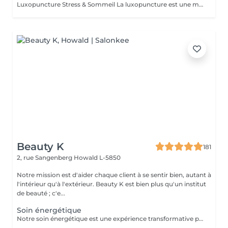
Luxopuncture Stress & Sommeil La luxopuncture est une méthode douce et non invasive qui aide à apaiser le système nerveux, réduire le stress et améliorer la qualité du sommeil. Elle se pratique à l'aide d'un stylo à infrarouge qui stimule des points réflexes du corps, sans aiguille et en toute douceur. Chaque séance est adaptée à vos besoins afin de favoriser un relâchement profond et un apaisement durable. Un accompagnement naturel pour retrouver calme, sérénité et un sommeil réparateur.
Beauty K
181
2, rue Sangenberg
Howald L-5850
Notre mission est d'aider chaque client à se sentir bien, autant à
l'intérieur qu'à l'extérieur. Beauty K est bien plus qu'un institut
de beauté ; c'e...
Soin énergétique
Notre soin énergétique est une expérience transformative pour libérer blocages et tensions, tout en cultivant une paix intérieure profonde. Ce traitement unique agit sur les énergies environnantes et utilise des techniques éprouvées pour harmoniser l'énergie vitale de votre corps. Avec une approche holistique, nous ciblons les déséquilibres énergétiques qui influent sur votre santé physique et émotionnelle. Basée sur l'interaction avec les champs énergétiques, cette méthode restaure l'équilibre entre corps, esprit et âme. Ce soin, apaisant et régénérant, stimule vos capacités naturelles d'auto-guérison, renforçant vitalité et clarté mentale. Idéal pour se sentir revitalisé, allégé du quotidien, et en harmonie avec soi-même.