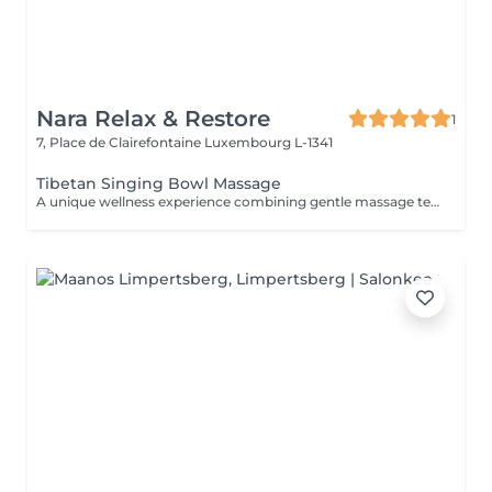
Nara Relax & Restore
1
7, Place de Clairefontaine
Luxembourg L-1341
Tibetan Singing Bowl Massage
A unique wellness experience combining gentle massage techniques, aromatic oils, and the soothing sounds of Tibetan singing bowls. The harmonious vibrations and calming tones create a deeply immersive atmosphere, helping you disconnect from daily stress and enjoy a moment of complete tranquility.