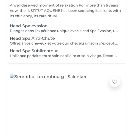
A well deserved moment of relaxation For more than 6 years
now, the INSTITUT AQUENE has been seducing its clients with
its efficiency, its care ritual...
Head Spa évasion
Plongez dans l'expérience unique avec Head Spa Évasion, un soin dédié exclusivement à votre cuir chevelu. Ce rituel express est idéal pour découvrir les bienfaits du Head Spa, alliant relaxation profonde et stimulation du cuir chevelu. Un Moment Pour Vous Évader - Nettoyage en profondeur: Élimination des impuretés pour un cuir chevelu purifié. - Massage ciblé: Une gestuelle relaxante qui stimule la microcirculation et soulage les tensions. - Hydratation et soin: Des produits adaptés pour nourrir et revitaliser votre cuir chevelu. Un sèche cheveux et des brosses sont mis à votre disposition pour que vous ne repartiez pas avec la tête mouillée.
Head Spa Anti-Chute
Offrez à vos cheveux et votre cuir chevelu un soin d'exception avec notre Head Spa Anti-chute, utilisant les produits haut de gamme NANNIC. Ce traitement innovant a été conçu pour prévenir la chute des cheveux, favoriser leur repousse et renforcer leur santé globale. Les Bienfaits des Produits NANNIC Les soins NANNIC sont formulés avec des complexes innovants et des ingrédients naturels tels que: - Peptides bioactifs: stimulent la croissance et renforcent les racines. - Extraits végétaux: Apaisent et rééquilibrent le cuir chevelu. - Technologie NBE: Optimise la pénétration des actifs pour des résultats visible dès les premières séances. Afin de prolonger les bienfaits à la maison, bénéficiez d'une réduction de 15% sur la gamme capillaire ainsi que les trousses au format voyage et/ou découverte. Un sèche cheveux et des brosses sont mis à votre disposition pour que vous ne repartiez pas avec la tête mouillée
Head Spa Sublimateur
L'alliance parfaite entre soin capillaire et soin visage. Découvrez notre nouveau Head Spa Sublimateur qui marie le meilleur des soins capillaires et des soins visage pour une expérience de bien-être et de beauté complète. Conçu pour sublimer vos cheveux tout en revitalisant votre peau, ce soin est une véritable parenthèse de détente et de régénération. En Quoi Consiste ce soin ? Le Head Spa Sublimateur est un protocole unique qui agit en profondeur sur vos cheveux, votre cuir chevelu et votre visage: - Soin Capillaire Personnalisé: Nettoyage, massage et application de soins adaptés pour purifier le cuir chevelu, renforcer la fibre capillaire et sublimer vos cheveux. - Rituel visage: Un soin ciblé pour hydrater, apaiser et illuminer la peau, en utilisant des produits premium et techniques expertes. - Massage Relaxant: Une gestuelle douce et enveloppante pour une détente absolue, favorisant la circulation et l'oxygénation des tissus. Les Bienfaits - Pour vos cheveux: Un cuir chevelu purifié, des cheveux plus brillants, plus doux et revitalisés en profondeur. - Pour votre peau: Un teint éclatant, une peau repulpée et nourrie, visiblement apaisée. - Pour votre Bien-être: Une relaxation totale et un moment de lâcher-prise unique. Un moment d'exception pour sublimer votre beauté naturelle Un sèche cheveux et des brosses sont mis à votre disposition pour que vous ne repartiez pas avec la tête mouillée