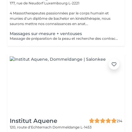
177, rue de Neudorf
Luxembourg L-2221
4 Massotherapeutes passionnées par le corps humain et
munies d'un diplôme de bachelor en kinésithérapie, nous
saurons mettre nos connaissances en anat...
Massages sur-mesure + ventouses
Massage de préparation de la peau et recherche des contractures suivis pas la pose des ventouses. Le vide est créé à l'aide d'une flamme, aucune sensation de chaud n'est ressentie durant le procédé et la technique est peu douloureuse. Le but de la cupping therapy est de soulager les tensions musculaires tout en promouvant la circulation sanguine et lymphatique.
Institut Aquene
214
120, route d'Echternach
Dommeldange L-1453