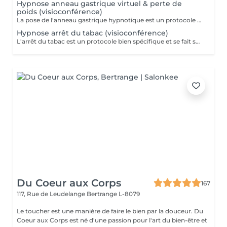
Hypnose anneau gastrique virtuel & perte de
poids (visioconférence)
La pose de l'anneau gastrique hypnotique est un protocole bien spécifique et se fait sur 4 séances. Une séance de suivi est également comprise dans le forfait. L'anneau gastrique hypnotique sera bénéfique pour quiconque a un surpoids de 10kg ou plus. La solution hypnotique vous permet de perdre vos kilos en trop sans passer par la case chirurgie chère et dangereuse. Grâce à l'anneau gastrique hypnotique, vous créez un rapport différent avec la nourriture afin de changer vos habitudes alimentaires durablement. Plus d'informations sur : http://jgchypnose.com
Hypnose arrêt du tabac (visioconférence)
L'arrêt du tabac est un protocole bien spécifique et se fait sur 4 séances. Une séance de suivi est également comprise dans le forfait. Motivé à vous libérer du tabac ? Agissez, reprenez votre vie en main et libérez-vous de ces comportements automatiques. Grâce aux suggestions mentales, l'hypnose offre des résultats spectaculaires.
Du Coeur aux Corps
167
117, Rue de Leudelange
Bertrange L-8079
Le toucher est une manière de faire le bien par la douceur. Du
Coeur aux Corps est né d'une passion pour l'art du bien-être et