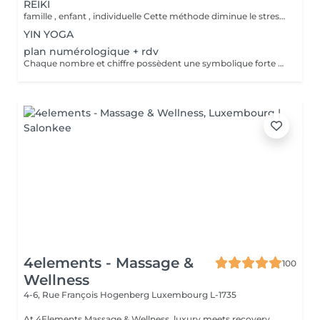
REIKI
famille , enfant , individuelle Cette méthode diminue le stress, relâche les blocages émotionnels, calme les douleurs physiques, et vous amener à un bien-être général, ainsi qu'une paix intérieure. Libère les blocages énergétiques, renforce le système immunitaire, atténue la douleur et élimine les toxines du corps
YIN YOGA
plan numérologique + rdv
Chaque nombre et chiffre possèdent une symbolique forte et connue depuis la nuit des temps. Plusieurs outils sont à votre disposition pour découvrir votre personnalité, votre avenir ou tout simplement trouver des réponses précises à vos questions.
4elements - Massage &
100
Wellness
4-6, Rue François Hogenberg
Luxembourg L-1735
At 4Elements Massage & Wellness, luxury meets recovery,