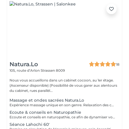
Natura.Lo
18
105, route d’Arlon
Strassen 8009
Nous vous accueillons dans un cabinet cocoon, au 1er étage.
(Ascenseur disponible) (Possibilité de vous garer aux alentours
du cabinet, rues parallèl...
Massage et ondes sacrées Natura.Lo
Expérience massage unique en son genre. Relaxation des corps et soin sonore au tambour, bols tibétains et vocale accompagné de notre partenaire bien-être : Anne
Ecoute & conseils en Naturopathie
Ecoute et conseils en naturopathie, ce afin de dynamiser votre retour à la vitalité mentale et corporelle. (Anamnèse de votre mode de vie et de votre quotidien, et mise en place de votre plan "bien-être") Les conseils ou soins en naturopathie ne remplacent en aucun cas un traitement chez votre médecin. Chèque cadeau disponible (Montant de votre choix, celui-ci est à indiquer lors de votre demande) (Temps de séance facultatif)
Séance Lahochi 60'