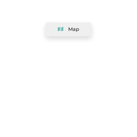
Map
Company
Support
Team
&
Careers
Information for salons
Legal
Exercise withdrawal right