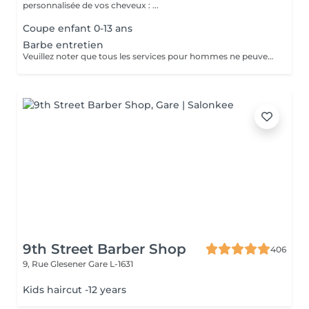
personnalisée de vos cheveux : ...
Coupe enfant 0-13 ans
Barbe entretien
Veuillez noter que tous les services pour hommes ne peuvent PAS être réservés en ligne. Merci d'appeler ou de passer pour réserver ces derniers. Quiconque ne respecte pas cela et réserve un service pour femme à la place ou utilise le compte d'une femme pour bloquer du temps pour le service d'un homme sera bloqué de toutes les réservations futures.
9th Street Barber Shop
406
9, Rue Glesener
Gare L-1631
Kids haircut -12 years