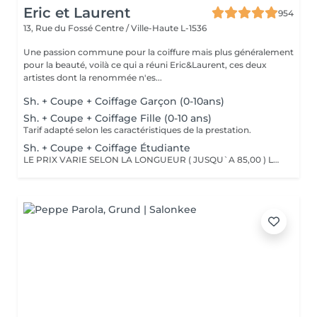
Eric et Laurent
954
13, Rue du Fossé
Centre / Ville-Haute L-1536
Une passion commune pour la coiffure mais plus généralement
pour la beauté, voilà ce qui a réuni Eric&Laurent, ces deux
artistes dont la renommée n'es...
Sh. + Coupe + Coiffage Garçon (0-10ans)
Sh. + Coupe + Coiffage Fille (0-10 ans)
Tarif adapté selon les caractéristiques de la prestation.
Sh. + Coupe + Coiffage Étudiante
LE PRIX VARIE SELON LA LONGUEUR ( JUSQU`A 85,00 ) Les remises sont valables uniquement mardi-mercredi-jeudi sur les prestations couleur, toner et balayage (-10%)