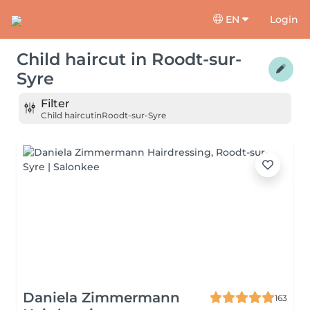
EN
Login
Child haircut
in
Roodt-sur-
Syre
Filter
Child haircut
in
Roodt-sur-Syre
Daniela Zimmermann
163