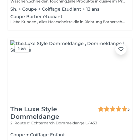
Waschen,Schneiden,Touching,(alle Produkte inklusive im Preis mit drin)
Sh. + Coupe + Coiffage Étudiant + 13 ans
Coupe Barber étudiant
Liebe Kunden , alles Haarschnitte die in Richtung Barberschnitt gehen werden als Barberschnitt verrechnet( wegen Mehrarbeit) Wir bitten um Verständnis!
New
The Luxe Style
5
Dommeldange
2, Route d' Echternarch
Dommeldange L-1453
Coupe + Coiffage Enfant