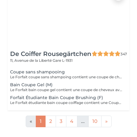
De Coiffer Rousegärtchen
347
11, Avenue de la Liberté
Gare L-1931
Coupe sans shampooing
Le Forfait coupe sans shampoing contient une coupe de cheveux sans shampoing pour les étudiants. En cas de questions veuillez appeler au +352 26 35 02 89.
Bain Coupe Gel (M)
Le Forfait bain coupe gel contient une coupe de cheveux avec shampoing et l'application d'un produit de finition (Gel, Cire, Laque, etc.) pour les étudiants. En cas de questions veuillez appeler au +352 26 35 02 89.
Forfait Étudiante Bain Coupe Brushing (F)
Le Forfait étudiante bain coupe coiffage contient une Coupe et un Brushing pour les étudiantes. Dépendant de la longueur des cheveux, le prix peut varier. En cas de questions veuillez appeler au +352 26 35 02 89.
«
1
2
3
4
...
10
»