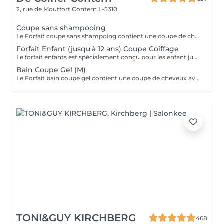
2, rue de Moutfort
Contern L-5310
Coupe sans shampooing
Le Forfait coupe sans shampoing contient une coupe de cheveux sans shampoing pour les étudiants. En cas de questions veuillez appeler au +352 26 35 02 89.
Forfait Enfant (jusqu'à 12 ans) Coupe Coiffage
Le forfait enfants est spécialement conçu pour les enfant jusqu'à l'âge de 6 ans - coupe + coiffage
Bain Coupe Gel (M)
Le Forfait bain coupe gel contient une coupe de cheveux avec shampoing et l'application d'un produit de finition (Gel, Cire, Laque, etc.) pour les étudiants. En cas de questions veuillez appeler au +352 26 35 02 89.
TONI&GUY KIRCHBERG
468