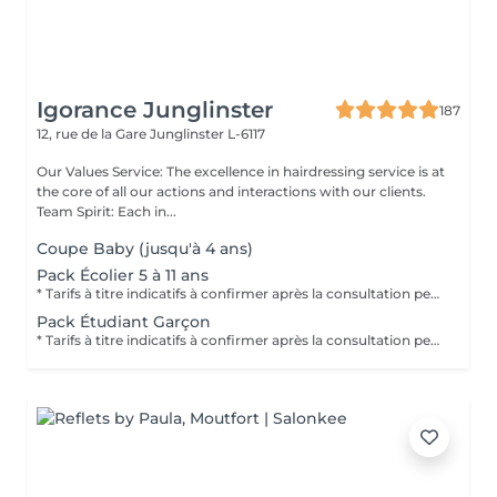
Igorance Junglinster
187
12, rue de la Gare
Junglinster L-6117
Our Values Service: The excellence in hairdressing service is at
the core of all our actions and interactions with our clients.
Team Spirit: Each in...
Coupe Baby (jusqu'à 4 ans)
Pack Écolier 5 à 11 ans
* Tarifs à titre indicatifs à confirmer après la consultation personnalisée établit auprès de votre coiffeur/stylist/spécialiste * La direction se réserve le droit dapporter des modifications pour le bon fonctionnement du salon
Pack Étudiant Garçon
* Tarifs à titre indicatifs à confirmer après la consultation personnalisée établit auprès de votre coiffeur/stylist/spécialiste * La direction se réserve le droit dapporter des modifications pour le bon fonctionnement du salon