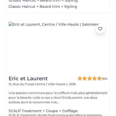
Scissor Haircut + Beard trim + Styling
Classic Haircut + Beard trim + Styling
Eric et Laurent
954
13, Rue du Fossé
Centre / Ville-Haute L-1536
Une passion commune pour la coiffure mais plus généralement
pour la beauté, voilà ce qui a réuni Eric&Laurent, ces deux
artistes dont la renommée n'es...
SCALP Treatment + Coupe + Coiffage
SCALP Treatment (Acide hyaluronique équilibre & apaisement) Pour rééquilibrer et purifier le cuir chevelu. Idéal en cas de démangeaisons, pellicules, sécheresse ou excès de sébum. -Apaise le cuir chevelu -Purifie en douceur -Rééquilibre la barrière protectrice naturelle -Favorise un environnement sain pour la pousse