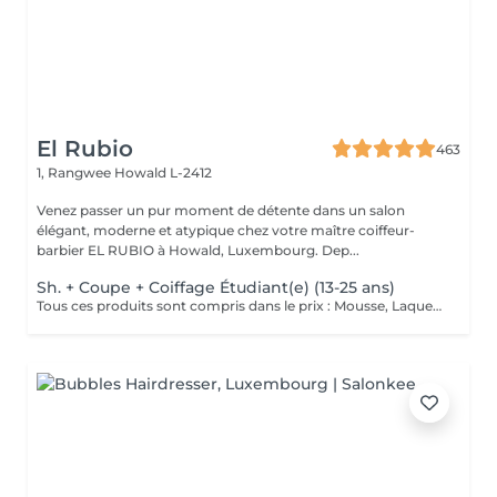
El Rubio
463
1, Rangwee
Howald L-2412
Venez passer un pur moment de détente dans un salon
élégant, moderne et atypique chez votre maître coiffeur-
barbier EL RUBIO à Howald, Luxembourg. Dep...
Sh. + Coupe + Coiffage Étudiant(e) (13-25 ans)
Tous ces produits sont compris dans le prix : Mousse, Laque, Gel, Soin démêlant, Shampoing spécifique. Tous les produits que nous utilisons sont des produits de qualité professionnelle.