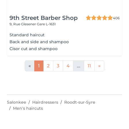
9th Street Barber Shop
406
9, Rue Glesener
Gare L-1631
Standard haircut
Back and side and shampoo
Cisor cut and shampoo
«
1
2
3
4
...
11
»
Salonkee
Hairdressers
Roodt-sur-Syre
Men's haircuts