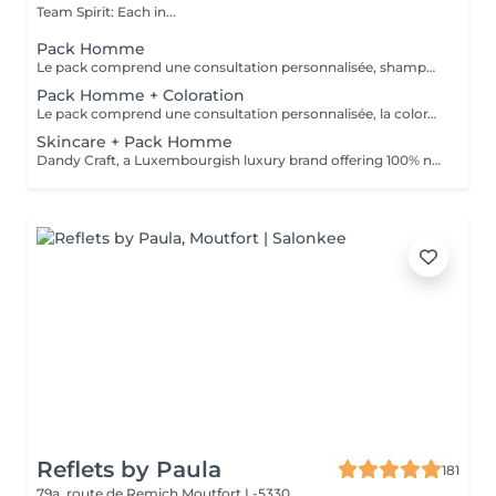
Team Spirit: Each in...
Pack Homme
Le pack comprend une consultation personnalisée, shampooing et conditionneur spécifiques REDKEN, la coupe IGORANCE (finitions sur cheveux secs ) et les produits de styling REDKEN * Tarifs à titre indicatifs à confirmer après la consultation personnalisée établit auprès de votre coiffeur/stylist/spécialiste * La direction se réserve le droit d’apporter des modifications pour le bon fonctionnement du salon
Pack Homme + Coloration
Le pack comprend une consultation personnalisée, la coloration avec les produits LOREAL PROFESSIONNEL , shampooing et conditionneur spécifiques REDKEN , la coupe IGORANCE ( finitions sur cheveux secs) , les produits de styling REDKEN * Tarifs à titre indicatifs à confirmer après la consultation personnalisée établit auprès de votre coiffeur/stylist/spécialiste * La direction se réserve le droit d’apporter des modifications pour le bon fonctionnement du salon
Skincare + Pack Homme
Dandy Craft, a Luxembourgish luxury brand offering 100% natural facial care products. Facial care set: Cleanser infused with aloe vera juice and ginseng Exfoliant enriched with vitamin C Moisturizing cream with shea butter + Pack Homme
Reflets by Paula
181
79a, route de Remich
Moutfort L-5330