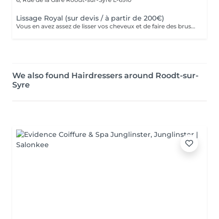
Lissage Royal (sur devis / à partir de 200€)
Vous en avez assez de lisser vos cheveux et de faire des brushings au quotidien ? Les bienfaits de nos lissages sont nombreux, et ont comme atouts principales un gain de temps au quotidien, et l’avantage d’avoir des cheveux hydratés, brillants, et coiffés en tout temps et sans aucun effort ! Avec sa superbe composition à base d'acide hyaluronique et de protéine de soie, le lissage royal apporte hydratation et brillance à votre chevelure tout en lissant à 100% pour une durée moyenne de 7/8 mois ! Ses bienfaits : -Diminue la chute des cheveux -Diminue la casse des cheveux -Lisse à 100% -Organique, adapté aux enfants et femmes enceintes -Apporte une brillance extrême -Apporte de L'hydratation -Gain de temps au quotidien (adios les brushings et le lisseur) Prenez soin de vous !
We also found Hairdressers around Roodt-sur-
Syre