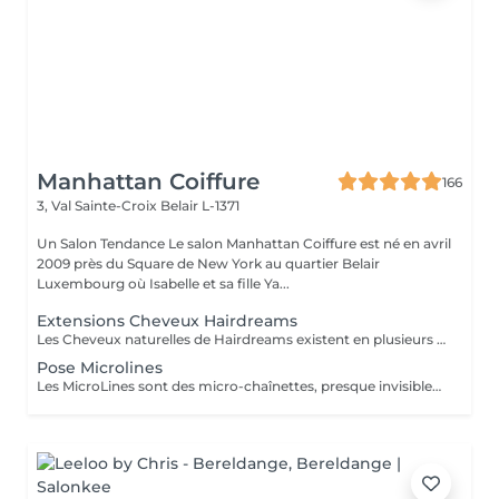
Manhattan Coiffure
166
3, Val Sainte-Croix
Belair L-1371
Un Salon Tendance Le salon Manhattan Coiffure est né en avril
2009 près du Square de New York au quartier Belair
Luxembourg où Isabelle et sa fille Ya...
Extensions Cheveux Hairdreams
Les Cheveux naturelles de Hairdreams existent en plusieurs variétés et qualités Venez au salon pour votre devis gratuit
Pose Microlines
Les MicroLines sont des micro-chaînettes, presque invisibles, sur lesquelles sont noués à la main des cheveux Hairdreams. Une fois la couleur et la structure choisies, elles sont fixées à vos cheveux et s´intègrent discrètement, dans une harmonie parfaite à la chevelure. Les microlines sont disponibles à partir de 1750 Euro