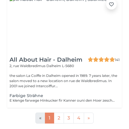
All About Hair - Dalheim
141
2, rue Waldbredimus
Dalheim L-5680
the salon La Coiffe in Dalheim opened in 1989. 7 years later, the
salon moved to a new location on rue de Waldbredimus. In
2001 we joined Intercoiffur...
Farbige Strähne
E klenge farwege Hinkucker fir Kanner ouni den Hoer zeschueden
«
1
2
3
4
»