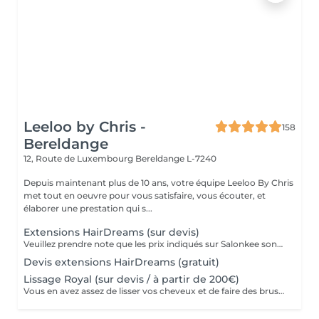
Leeloo by Chris -
158
Bereldange
12, Route de Luxembourg
Bereldange L-7240
Depuis maintenant plus de 10 ans, votre équipe Leeloo By Chris
met tout en oeuvre pour vous satisfaire, vous écouter, et
élaborer une prestation qui s...
Extensions HairDreams (sur devis)
Veuillez prendre note que les prix indiqués sur Salonkee sont communiqués à titre informatif et s'entendent de base. Ces derniers sont susceptibles de varier selon le diagnostic réalisé à votre arrivée au salon et l'expertise du professionnel à qui vous confiez votre beauté. Dans tous les cas, un devis précis vous sera proposé et toutes réalisations de prestations seront effectuées avec votre accord. Un grand merci d'avance pour votre compréhension. Au plaisir de vous revoir très vite.
Devis extensions HairDreams (gratuit)
Lissage Royal (sur devis / à partir de 200€)
Vous en avez assez de lisser vos cheveux et de faire des brushings au quotidien ? Les bienfaits de nos lissages sont nombreux, et ont comme atouts principales un gain de temps au quotidien, et l’avantage d’avoir des cheveux hydratés, brillants, et coiffés en tout temps et sans aucun effort ! Avec sa superbe composition à base d'acide hyaluronique et de protéine de soie, le lissage royal apporte hydratation et brillance à votre chevelure tout en lissant à 100% pour une durée moyenne de 7/8 mois ! Ses bienfaits : -Diminue la chute des cheveux -Diminue la casse des cheveux -Lisse à 100% -Organique, adapté aux enfants et femmes enceintes -Apporte une brillance extrême -Apporte de L'hydratation -Gain de temps au quotidien (adios les brushings et le lisseur) Prenez soin de vous !