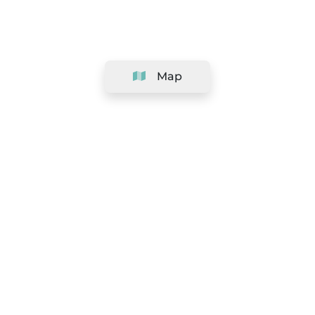
Map
Company
Support
Team
&
Careers
Information for salons
Legal
Exercise withdrawal right