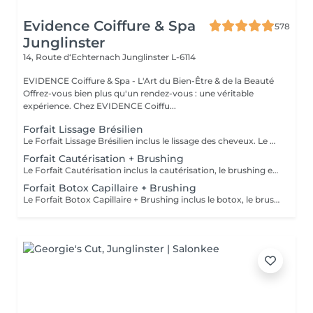
Evidence Coiffure & Spa
578
Junglinster
14, Route d‘Echternach
Junglinster L-6114
EVIDENCE Coiffure & Spa - L'Art du Bien-Être & de la Beauté
Offrez-vous bien plus qu'un rendez-vous : une véritable
expérience. Chez EVIDENCE Coiffu...
Forfait Lissage Brésilien
Le Forfait Lissage Brésilien inclus le lissage des cheveux. Le prix pourra varier en fonction de la longueur et densité des cheveux. Pour tout renseignement complémentaire, n'hésitez pas à nous appeler.
Forfait Cautérisation + Brushing
Le Forfait Cautérisation inclus la cautérisation, le brushing et le shampoing. Le prix pourra varier en fonction de la longueur des cheveux. Pour tout renseignement complémentaire, n'hésitez pas à nous appeler.
Forfait Botox Capillaire + Brushing
Le Forfait Botox Capillaire + Brushing inclus le botox, le brushing et le shampoing. Le prix pourra varier en fonction de la longueur des cheveux. Pour tout renseignement complémentaire, n'hésitez pas à nous appeler.