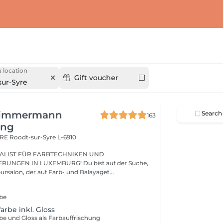
 location
Gift voucher
sur-Syre
Zimmermann
Search
163
ing
ARE
Roodt-sur-Syre L-6910
ALIST FÜR FARBTECHNIKEN UND
UNGEN IN LUXEMBURG! Du bist auf der Suche,
nach einem Friseursalon, der auf Farb- und Balayaget...
rbe
arbe inkl. Gloss
be und Gloss als Farbauffrischung