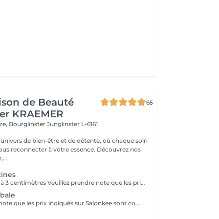
ison de Beauté
65
her KRAEMER
ère, Bourglinster
Junglinster L-6161
univers de bien-être et de détente, où chaque soin
ous reconnecter à votre essence. Découvrez nos
,...
cines
Racines inférieur à 3 centimètres Veuillez prendre note que les prix indiqués sur Salonkee sont communiqués à titre informatif et s'entendent de base. Ces derniers sont susceptibles de varier selon le diagnostic réalisé à votre arrivée au salon et l'expertise du professionnel à qui vous confiez votre beauté. Dans tous les cas, un devis précis vous sera proposé et toutes réalisations de prestations seront effectuées avec votre accord. Un grand merci d'avance pour votre compréhension. Au plaisir de vous recevoir très vite.
obale
Veuillez prendre note que les prix indiqués sur Salonkee sont communiqués à titre informatif et s'entendent de base. Ces derniers sont susceptibles de varier selon le diagnostic réalisé à votre arrivée au salon et l'expertise du professionnel à qui vous confiez votre beauté. Dans tous les cas, un devis précis vous sera proposé et toutes réalisations de prestations seront effectuées avec votre accord. Un grand merci d'avance pour votre compréhension. Au plaisir de vous recevoir très vite.