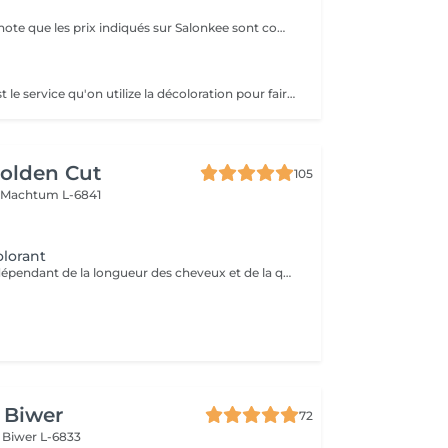
Veuillez prendre note que les prix indiqués sur Salonkee sont communiqués à titre informatif et s'entendent de base. Ces derniers sont susceptibles de varier selon le diagnostic réalisé à votre arrivée au salon et l'expertise du professionnel à qui vous confiez votre beauté. Dans tous les cas, un devis précis vous sera proposé et toutes réalisations de prestations seront effectuées avec votre accord. Un grand merci d'avance pour votre compréhension. Au plaisir de vous revoir très vite.
Décoloration c'est le service qu'on utilize la décoloration pour faire ou les racines ou décoloration complète ( par tout le cheveux) !
olden Cut
105
n
Machtum L-6841
lorant
Prix peut varier dépendant de la longueur des cheveux et de la quantité de teinture utilisée.
e Biwer
72
s
Biwer L-6833