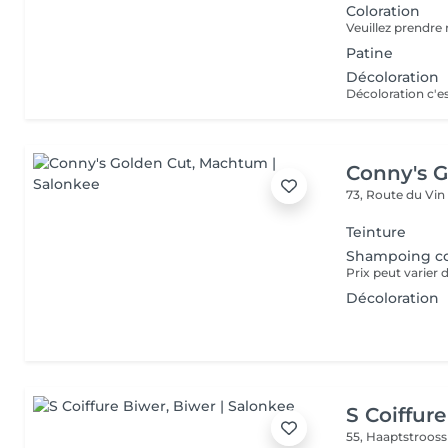
Coloration
Patine
Décoloration
Conny's G
73, Route du Vi
Teinture
Shampoing co
Décoloration
S Coiffur
55, Haaptstroos