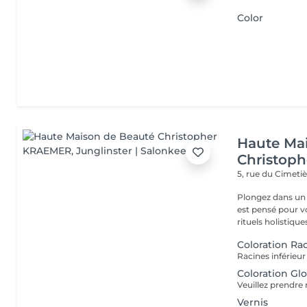
Color
Haute Ma
Christop
5, rue du Cimeti
Plongez dans un 
est pensé pour v
rituels holistiques
Coloration Ra
Coloration Gl
Vernis