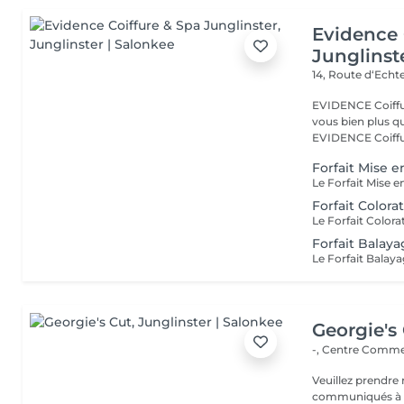
Evidence 
Junglinst
14, Route d‘Ech
EVIDENCE Coiffure 
vous bien plus qu'
EVIDENCE Coiffu.
Forfait Mise e
Forfait Color
Forfait Balay
Georgie's
-, Centre Commer
Veuillez prendre 
communiqués à ti