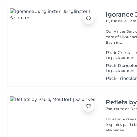
Igorance 
12, rue de la Gar
Our Values Service: The excellence in hairdressing service is at the
core of all our actio
Each in...
Pack Colorati
Pack Duocolo
Pack Triocolo
Reflets b
79a, route de R
Un espace créé s
inspirées par la beauté,
été pensé ...