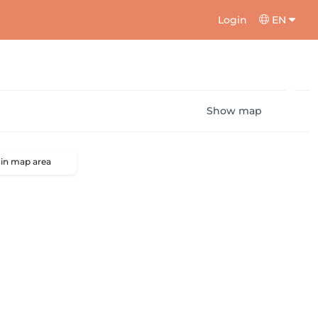
Login
EN
Show map
 in map area