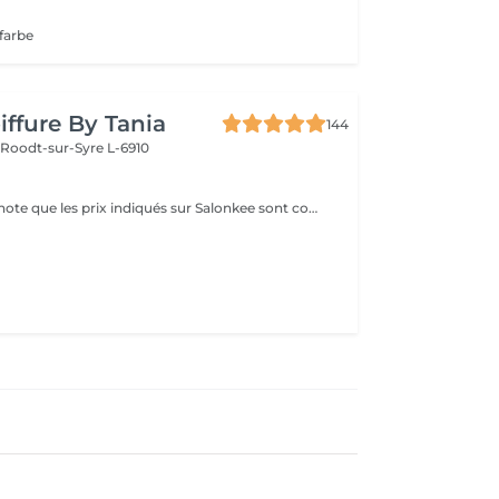
rfarbe
iffure By Tania
144
e
Roodt-sur-Syre L-6910
Veuillez prendre note que les prix indiqués sur Salonkee sont communiqués à titre informatif et s'entendent de base. Ces derniers sont susceptibles de varier selon le diagnostic réalisé à votre arrivée au salon et l'expertise du professionnel à qui vous confiez votre beauté. Dans tous les cas, un devis précis vous sera proposé et toutes réalisations de prestations seront effectuées avec votre accord. Un grand merci d'avance pour votre compréhension. Au plaisir de vous revoir très vite.