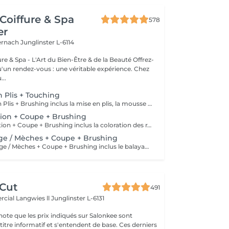
Coiffure & Spa
578
er
ternach
Junglinster L-6114
& Spa - L'Art du Bien-Être & de la Beauté Offrez-
un rendez-vous : une véritable expérience. Chez
..
n Plis + Touching
Le Forfait Mise en Plis + Brushing inclus la mise en plis, la mousse et le shampoing. Le prix pourra varier en fonction de la longueur des cheveux. Pour tout renseignement complémentaire, n'hésitez pas à nous appeler.
ation + Coupe + Brushing
Le Forfait Coloration + Coupe + Brushing inclus la coloration des racines, la coupe, le brushing et le shampoing. Le prix pourra varier en fonction de la longueur des cheveux. Pour tout renseignement complémentaire, n'hésitez pas à nous appeler.
age / Mèches + Coupe + Brushing
Le Forfait Balayage / Mèches + Coupe + Brushing inclus le balayage, le traitement, la coupe, le brushing, le shampoing et le soin. Le prix pourra varier en fonction de la longueur des cheveux. Pour tout renseignement complémentaire, n'hésitez pas à nous appeler.
 Cut
491
cial Langwies ll
Junglinster L-6131
note que les prix indiqués sur Salonkee sont
tre informatif et s'entendent de base. Ces derniers