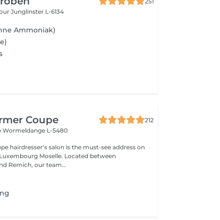
Groben
251
bour
Junglinster L-6134
ohne Ammoniak)
e)
s
rmer Coupe
212
e
Wormeldange L-5480
 hairdresser's salon is the must-see address on
e Luxembourg Moselle. Located between
d Remich, our team...
ing