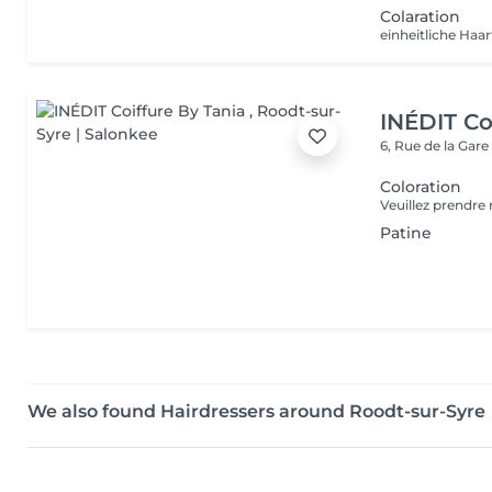
Colaration
einheitliche Haa
INÉDIT Co
6, Rue de la Gar
Coloration
Patine
We also found Hairdressers around Roodt-sur-Syre