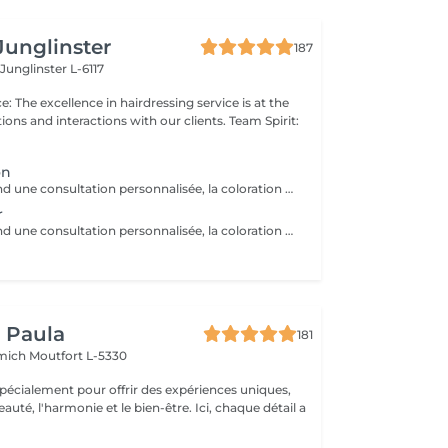
Junglinster
187
e
Junglinster L-6117
ns and interactions with our clients. Team Spirit:
on
Le pack comprend une consultation personnalisée, la coloration des racines avec les produits L’OREAL PROFESSIONNEL , shampooing et conditionneur spécifiques REDKEN , le séchage et les produits de finitions REDKEN. Option Coupe : la coupe IGORANCE ( finition sur cheveux secs), le séchage et les produits de finitions REDKEN. * Tarifs à titre indicatifs à confirmer après la consultation personnalisée établit auprès de votre coiffeur/stylist/spécialiste * La direction se réserve le droit d’apporter des modifications pour le bon fonctionnement du salon
r
Le pack comprend une consultation personnalisée, la coloration des racines et un coup de soleil avec les produits LOREAL PROFESSIONNEL , shampooing et conditionneur spécifiques REDKEN , le séchage et les produits de styling REDKEN Option Coupe : la coupe IGORANCE ( finition sur cheveux secs), le séchage et les produits de styling REDKEN. * Tarifs à titre indicatifs à confirmer après la consultation personnalisée établit auprès de votre coiffeur/stylist/spécialiste * La direction se réserve le droit d’apporter des modifications pour le bon fonctionnement du salon
r
y Paula
181
emich
Moutfort L-5330
pécialement pour offrir des expériences uniques,
 l'harmonie et le bien-être. Ici, chaque détail a