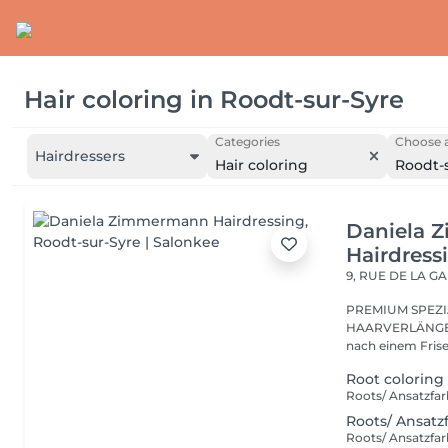
Hair coloring
in
Roodt-sur-Syre
Categories
Choose a
Hairdressers
Hair coloring
Roodt-
Daniela 
Hairdress
9, RUE DE LA G
PREMIUM SPEZI
HAARVERLÄNGER
Root coloring
Roots/ Ansatzfa
Roots/ Ansatzf
Roots/ Ansatzfar