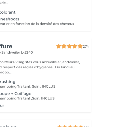
 de...
olorant
ines/roots
varier en fonction de la densité des cheveux
ffure
274
e
Sandweiler L-5240
oiffeurs-visagistes vous accueille à Sandweiler,
d respect des régles d'hygiénes . Du lundi au
ropo...
Brushing
hampoing Traitant, Soin , INCLUS
Coupe + Coiffage
hampoing Traitant ,Soin. INCLUS
ur