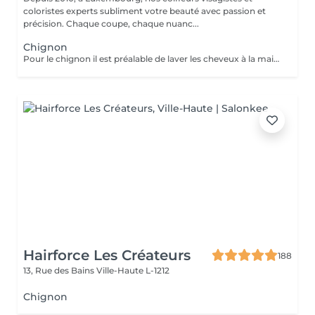
coloristes experts subliment votre beauté avec passion et
précision. Chaque coupe, chaque nuanc...
Chignon
Pour le chignon il est préalable de laver les cheveux à la maison sans faire de soin afin que les cheveux soit propre et prêt à être travailler pour réaliser votre coiffure personnalisée. Le prix (*plus) varie selon la longueur, épaisseur et réalisation du service.
Hairforce Les Créateurs
188
13, Rue des Bains
Ville-Haute L-1212
Chignon