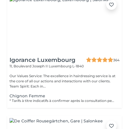
Igorance Luxembourg
364
11, Boulevard Joseph II
Luxembourg L-1840
Our Values Service: The excellence in hairdressing service is at
the core of all our actions and interactions with our clients.
Team Spirit: Each in...
Chignon Femme
* Tarifs à titre indicatifs à confirmer après la consultation personnalisée établit auprès de votre coiffeur/stylist/spécialiste * La direction se réserve le droit dapporter des modifications pour le bon fonctionnement du salon