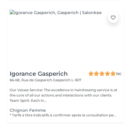
Igorance Gasperich
190
66-68, Rue de Gasperich
Gasperich L-1617
Our Values Service: The excellence in hairdressing service is at
the core of all our actions and interactions with our clients.
Team Spirit: Each in...
Chignon Femme
* Tarifs à titre indicatifs à confirmer après la consultation personnalisée établit auprès de votre coiffeur/stylist/spécialiste * La direction se réserve le droit dapporter des modifications pour le bon fonctionnement du salon