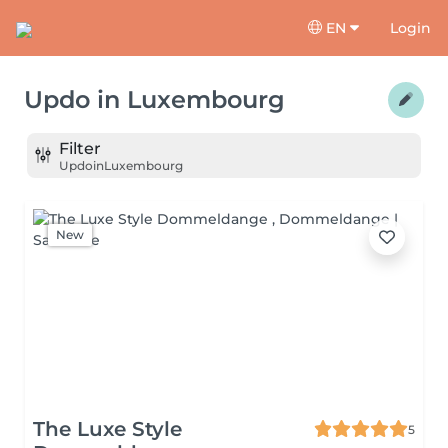
EN
Login
Updo
in
Luxembourg
Filter
Updo
in
Luxembourg
New
The Luxe Style
5