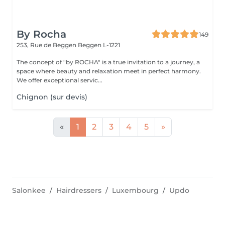
By Rocha
149
253, Rue de Beggen
Beggen L-1221
The concept of "by ROCHA" is a true invitation to a journey, a
space where beauty and relaxation meet in perfect harmony.
We offer exceptional servic...
Chignon (sur devis)
«
1
2
3
4
5
»
Salonkee
Hairdressers
Luxembourg
Updo