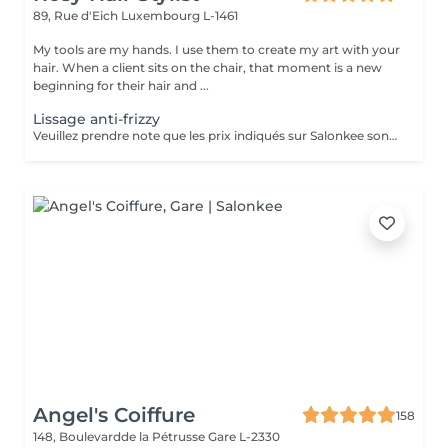
89, Rue d'Eich
Luxembourg L-1461
My tools are my hands. I use them to create my art with your
hair. When a client sits on the chair, that moment is a new
beginning for their hair and ...
Lissage anti-frizzy
Veuillez prendre note que les prix indiqués sur Salonkee sont communiqués à titre informatif et s'entendent de base. Ces derniers sont susceptibles de varier selon le diagnostic réalisé à votre arrivée au salon et l'expertise du professionnel à qui vous confiez votre beauté. Dans tous les cas, un devis précis vous sera proposé et toutes réalisations de prestations seront effectuées avec votre accord. Un grand merci d'avance pour votre compréhension. Au plaisir de vous recevoir très vite.
Angel's Coiffure
158
148, Boulevardde la Pétrusse
Gare L-2330