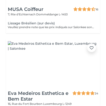
MUSA Coiffeur
16
7, Rte d'Echternach
Dommeldange L-1453
Lissage Brésilien (sur devis)
Veuillez prendre note que les prix indiqués sur Salonkee sont communiqués à titre informatif et s'entendent de base. Ces derniers sont susceptibles de varier selon le diagnostic réalisé à votre arrivée au salon et l'expertise du professionnel à qui vous confiez votre beauté. Dans tous les cas, un devis précis vous sera proposé et toutes réalisations de prestations seront effectuées avec votre accord. Un grand merci d'avance pour votre compréhension. Au plaisir de vous recevoir très vite.
Eva Medeiros Esthetica e
24
Bem Estar
16, Rue du Fort Bourbon
Luxembourg L-1249