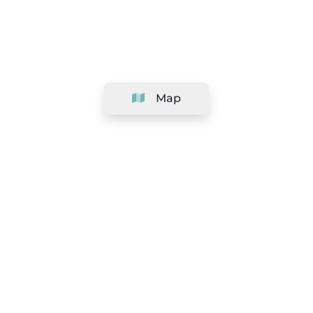
Map
Company
Support
Team
&
Careers
Information for salons
Legal