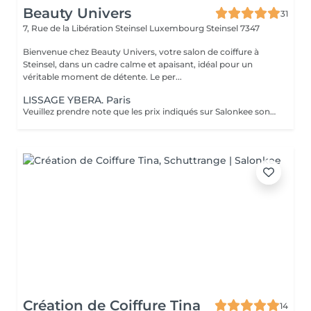
Beauty Univers
31
7, Rue de la Libération Steinsel Luxembourg
Steinsel 7347
Bienvenue chez Beauty Univers, votre salon de coiffure à
Steinsel, dans un cadre calme et apaisant, idéal pour un
véritable moment de détente. Le per...
LISSAGE YBERA. Paris
Veuillez prendre note que les prix indiqués sur Salonkee sont communiqués à titre informatif et s'entendent de base. Ces derniers sont susceptibles de varier selon le diagnostic réalisé à votre arrivée au salon et l'expertise du professionnel à qui vous confiez votre beauté. Dans tous les cas, un devis précis vous sera proposé et toutes réalisations de prestations seront effectuées avec votre accord. Un grand merci d'avance pour votre compréhension. Au plaisir de vous revoir très vite.
Création de Coiffure Tina
14