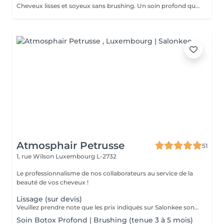
Cheveux lisses et soyeux sans brushing. Un soin profond qui nourrit et sublime la fibre capillaire, pour un résultat naturel et lumineux
Atmosphair Petrusse
51
1, rue Wilson
Luxembourg L-2732
Le professionnalisme de nos collaborateurs au service de la
beauté de vos cheveux !
Lissage (sur devis)
Veuillez prendre note que les prix indiqués sur Salonkee sont communiqués à titre informatif et s'entendent de base. Ces derniers sont susceptibles de varier selon le diagnostic réalisé à votre arrivée au salon et l'expertise du professionnel à qui vous confiez votre beauté. Dans tous les cas, un devis précis vous sera proposé et toutes réalisations de prestations seront effectuées avec votre accord. Un grand merci d'avance pour votre compréhension. Au plaisir de vous recevoir très vite.
Soin Botox Profond | Brushing (tenue 3 à 5 mois)