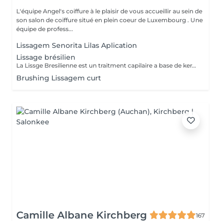
L'équipe Angel's coiffure à le plaisir de vous accueillir au sein de
son salon de coiffure situé en plein coeur de Luxembourg . Une
équipe de profess...
Lissagem Senorita Lilas Aplication
Lissage brésilien
La Lissge Bresilienne est un traitment capilaire a base de keratine et collogene qui permrt de detendre les frosottis ,lisser les cheveux et leur donner de la brillance.Le resultat est des cheveux plus souples disciplines ,avec un effet lisse qui peut durer entre 3 a 6 mois,selon l entretien et les produits utilises.
Brushing Lissagem curt
Camille Albane Kirchberg
167