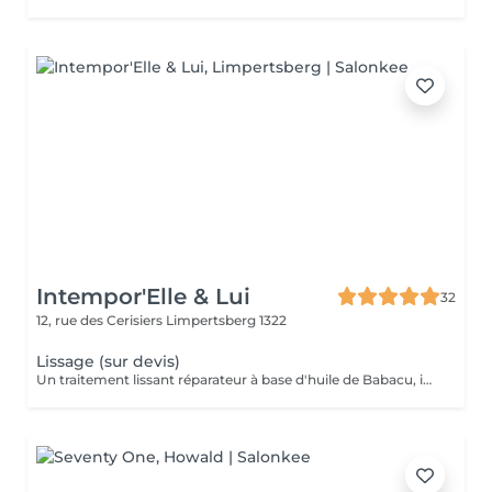
Intempor'Elle & Lui
32
12, rue des Cerisiers
Limpertsberg 1322
Lissage (sur devis)
Un traitement lissant réparateur à base d'huile de Babacu, idéal pour discipliner, hydrater et réparer les cheveux. Il réduit le volume, élimine les frisottis et apporte une brillance intense tout en conservant un effet naturel. Parfait pour les cheveux secs, ondulés, frisés ou sensibilisés, qu'ils soient colorés, décolorés ou naturel. Résultat : des cheveux doux, souples et faciles à coiffer pendant 4 à 6 mois. Pour la prise de rendez-vous, nous vous invitons à nous appeler ou nous envoyer un SMS. Veuillez prendre note que les prix indiqués sur Salonkee sont communiqués à titre informatif et s'entendent de base. Ces derniers sont susceptibles de varier selon le diagnostic réalisé à votre arrivée au salon et l'expertise du professionnel à qui vous confiez votre beauté. Dans tous les cas, un devis précis vous sera proposé et toutes réalisations de prestations seront effectuées avec votre accord. Un grand merci d'avance pour votre compréhension. Au plaisir de vous recevoir très vite.