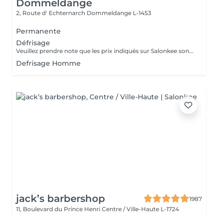
Dommeldange
2, Route d' Echternarch
Dommeldange L-1453
Permanente
Défrisage
Veuillez prendre note que les prix indiqués sur Salonkee sont communiqués à titre informatif et s'entendent de base. Ces derniers sont susceptibles de varier selon le diagnostic réalisé à votre arrivée au salon et l'expertise du professionnel à qui vous confiez votre beauté. Dans tous les cas, un devis précis vous sera proposé et toutes réalisations de prestations seront effectuées avec votre accord. Un grand merci d'avance pour votre compréhension. Au plaisir de vous recevoir très vite.
Defrisage Homme
jack’s barbershop
1987
11, Boulevard du Prince Henri
Centre / Ville-Haute L-1724