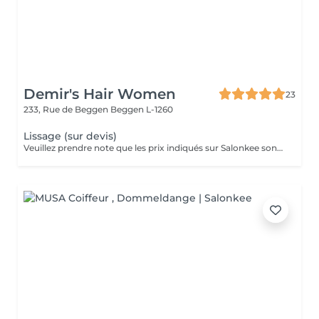
Demir's Hair Women
23
233, Rue de Beggen
Beggen L-1260
Lissage (sur devis)
Veuillez prendre note que les prix indiqués sur Salonkee sont communiqués à titre informatif et s'entendent de base. Ces derniers sont susceptibles de varier selon le diagnostic réalisé à votre arrivée au salon et l'expertise du professionnel à qui vous confiez votre beauté. Dans tous les cas, un devis précis vous sera proposé et toutes réalisations de prestations seront effectuées avec votre accord. Un grand merci d'avance pour votre compréhension. Au plaisir de vous recevoir très vite.