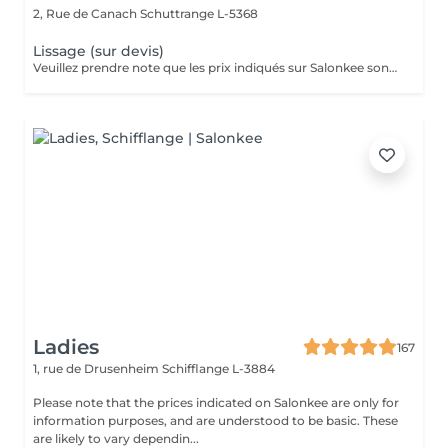
2, Rue de Canach
Schuttrange L-5368
Lissage (sur devis)
Veuillez prendre note que les prix indiqués sur Salonkee sont communiqués à titre informatif et s'entendent de base. Ces derniers sont susceptibles de varier selon le diagnostic réalisé à votre arrivée au salon et l'expertise du professionnel à qui vous confiez votre beauté. Dans tous les cas, un devis précis vous sera proposé et toutes réalisations de prestations seront effectuées avec votre accord. Un grand merci d'avance pour votre compréhension. Au plaisir de vous recevoir très vite.
Ladies
167
1, rue de Drusenheim
Schifflange L-3884
Please note that the prices indicated on Salonkee are only for
information purposes, and are understood to be basic. These
are likely to vary dependin...