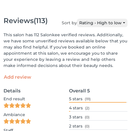
Reviews
(113)
Sort by
Rating - High to low
This salon has 112 Salonkee verified reviews. Additionally,
we have some unverified reviews available below that you
may also find helpful. If you've booked an online
appointment at this salon, we encourage you to share
your experience by leaving a review and help others
make informed decisions about their beauty needs.
Add review
Details
Overall
5
End result
5
stars
(111)
4
stars
(2)
Ambiance
3
stars
(0)
2
stars
(0)
Staff