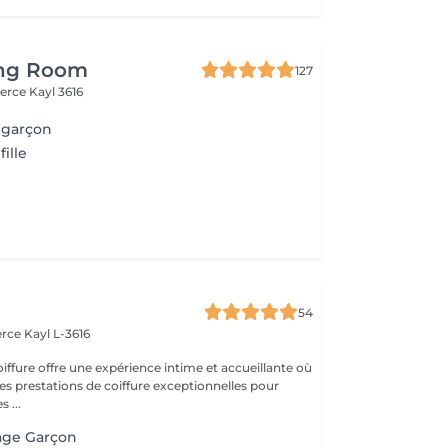
ing Room
127
merce
Kayl 3616
 garçon
ille
54
erce
Kayl L-3616
iffure offre une expérience intime et accueillante où
es prestations de coiffure exceptionnelles pour
 ...
age Garçon