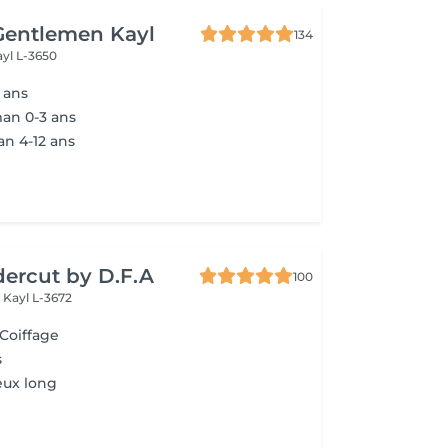
Gentlemen Kayl
134
ayl L-3650
 ans
an 0-3 ans
n 4-12 ans
ercut by D.F.A
100
e
Kayl L-3672
 Coiffage
s
eux long