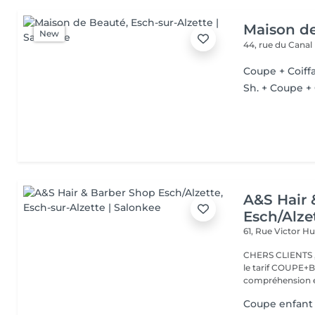
Maison d
New
44, rue du Canal
Coupe + Coiffa
Sh. + Coupe + 
A&S Hair 
Esch/Alze
61, Rue Victor 
CHERS CLIENTS ,N
le tarif COUPE+B
compréhension et
Coupe enfant 