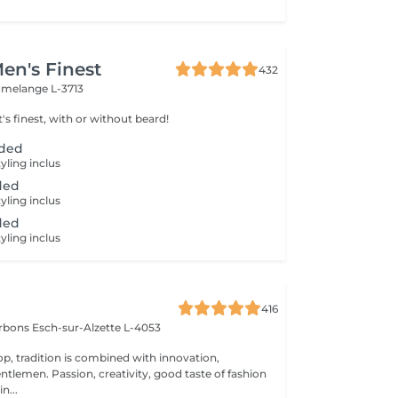
en's Finest
432
melange L-3713
t's finest, with or without beard!
uded
ling inclus
uded
ling inclus
uded
ling inclus
416
arbons
Esch-sur-Alzette L-4053
op, tradition is combined with innovation,
ity, good taste of fashion
n...