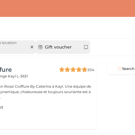
 location
Gift voucher
fure
Search
204
ange
Kayl L-3631
on Rossi Coiffure By Caterina à Kayl. Une équipe de
ynamique, chaleureuse et toujours souriante est à
.
nt