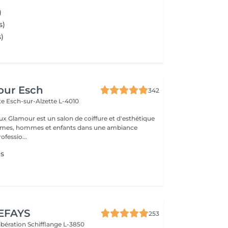
)
s)
s)
our Esch
342
tte
Esch-sur-Alzette L-4010
ux Glamour est un salon de coiffure et d'esthétique
emmes, hommes et enfants dans une ambiance
ofessio...
s
EFAYS
253
Libération
Schifflange L-3850