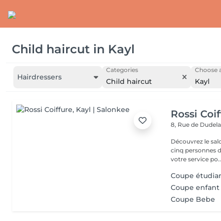
Child haircut
in
Kayl
Categories
Choose a
Hairdressers
Child haircut
Kayl
Rossi Coif
8, Rue de Dudel
Découvrez le sal
cinq personnes d
votre service po..
Coupe étudia
Coupe enfant
Coupe Bebe