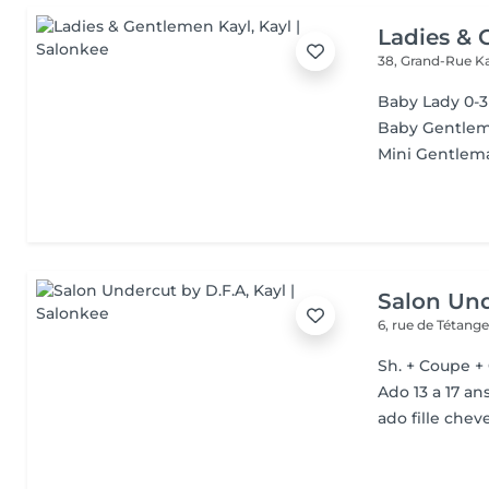
Ladies & 
38, Grand-Rue
K
Baby Lady 0-3
Baby Gentlem
Mini Gentlema
Salon Und
6, rue de Tétang
Sh. + Coupe +
Ado 13 a 17 an
ado fille chev