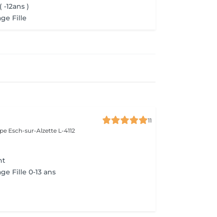
 -12ans )
ge Fille
11
ope
Esch-sur-Alzette L-4112
nt
ge Fille 0-13 ans