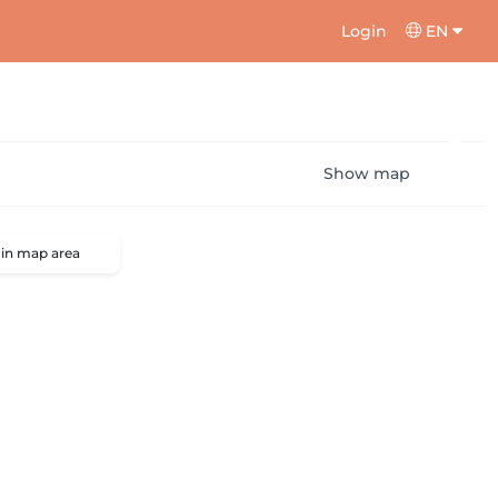
Login
EN
Show map
 in map area