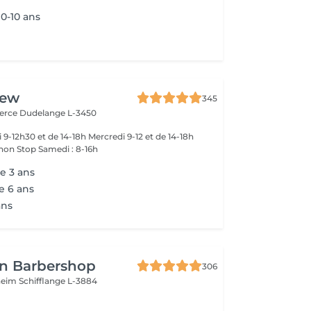
0-10 ans
rew
345
merce
Dudelange L-3450
-18h
 non Stop Samedi : 8-16h
e 3 ans
e 6 ans
ans
n Barbershop
306
nheim
Schifflange L-3884