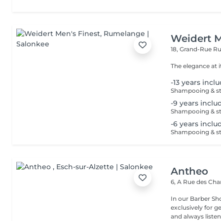
Weidert M
18, Grand-Rue
Ru
The elegance at i
-13 years incl
Shampooing & sty
-9 years incl
Shampooing & sty
-6 years incl
Shampooing & sty
Antheo
6, A Rue des Ch
In our Barber Sh
exclusively for gentlemen. Passion, creativ
and always listeni