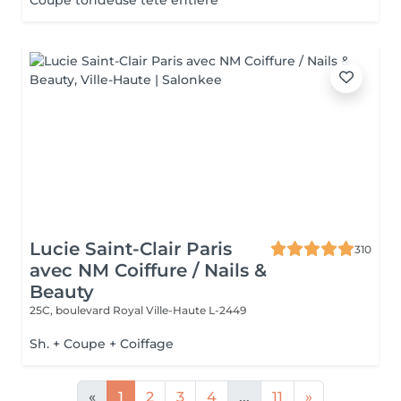
Coupe tondeuse tête entière
Lucie Saint-Clair Paris
310
avec NM Coiffure / Nails &
Beauty
25C, boulevard Royal
Ville-Haute L-2449
Sh. + Coupe + Coiffage
«
1
2
3
4
...
11
»