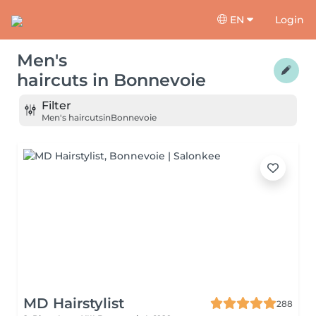
EN
Login
Men's
haircuts
in
Bonnevoie
Filter
Men's haircuts
in
Bonnevoie
MD Hairstylist
288