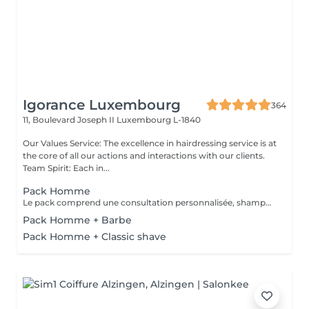
Igorance Luxembourg
364
11, Boulevard Joseph II
Luxembourg L-1840
Our Values Service: The excellence in hairdressing service is at
the core of all our actions and interactions with our clients.
Team Spirit: Each in...
Pack Homme
Le pack comprend une consultation personnalisée, shampooing et conditionneur spécifiques REDKEN, la coupe IGORANCE (finitions sur cheveux secs ) et les produits de styling REDKEN * Tarifs à titre indicatifs à confirmer après la consultation personnalisée établit auprès de votre coiffeur/stylist/spécialiste * La direction se réserve le droit d’apporter des modifications pour le bon fonctionnement du salon
Pack Homme + Barbe
Pack Homme + Classic shave