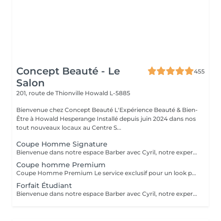
Concept Beauté - Le
455
Salon
201, route de Thionville
Howald L-5885
Bienvenue chez Concept Beauté L'Expérience Beauté & Bien-
Être à Howald Hesperange Installé depuis juin 2024 dans nos
tout nouveaux locaux au Centre S...
Coupe Homme Signature
Bienvenue dans notre espace Barber avec Cyril, notre expert barbier. Nous accueillons notre clientèle masculine dans un espace Barber élégant et moderne, où Cyril, notre barbier, met son expertise au service de votre style. Que ce soit pour une coupe de cheveux impeccable ou un soin de barbe sur mesure, chaque prestation est réalisée avec précision et savoir-faire, dans une ambiance conviviale et raffinée. Coupe homme classique Une coupe réalisée aux ciseaux et à la tondeuse, adaptée à votre morphologie et à votre style. Cyril prendra le temps d'analyser votre implantation capillaire et votre type de cheveux pour un résultat structuré et naturel. La prestation inclut un shampooing et un coiffage soigné.
Coupe homme Premium
Coupe Homme Premium Le service exclusif pour un look parfait Notre Coupe Homme Premium est une prestation haut de gamme, pensée pour les hommes qui souhaitent une coupe soignée, parfaitement adaptée à leur style et à leur morphologie. Ce que comprend la Coupe Homme Premium : Diagnostic personnalisé : Cyril analyse votre type de cheveux, votre implantation capillaire et la forme de votre visage pour vous proposer une coupe sur mesure. Shampooing relaxant : Un soin lavant adapté à votre cuir chevelu et à votre type de cheveux, pour une sensation de fraîcheur et de bien-être. Coupe aux ciseaux & tondeuse : Une coupe réalisée avec précision et technique, pour un rendu naturel, structuré et facile à coiffer au quotidien. Coiffage & conseils : Mise en forme avec des produits adaptés (cire, pommade, poudre coiffante) et conseils personnalisés pour entretenir votre coupe à la maison. Finition soignée : Travail des contours, des pattes et de la nuque pour une allure nette et impeccable. Idéale pour ceux qui recherchent une coupe élégante, moderne et facile à entretenir. Nous accueillons notre clientèle masculine dans un espace Barber élégant et moderne, où Cyril, notre barbier, met son expertise au service de votre style. Chaque prestation est réalisée avec précision et savoir-faire, dans une ambiance conviviale et raffinée. Prenez rendez-vous et profitez d'un moment privilégié dans notre espace Barber.
Forfait Étudiant
Bienvenue dans notre espace Barber avec Cyril, notre expert barbier Nous accueillons notre clientèle masculine dans un espace Barber élégant et moderne, où Cyril, notre barbier, met son expertise au service de votre style. Que ce soit pour une coupe de cheveux impeccable ou un soin de barbe sur mesure, chaque prestation est réalisée avec précision et savoir-faire, dans une ambiance conviviale et raffinée. Forfait étudiant Une coupe tendance et personnalisée à tarif réduit pour les étudiants, avec un shampooing et un coiffage compris. Cyril vous conseille sur les coupes les plus adaptées à votre style et votre personnalité.