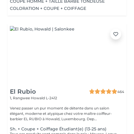
COUPE HOMME + TAILLE BARBE TONDEUSE
COLORATION + COUPE + COIFFAGE
El Rubio
464
1, Rangwee
Howald L-2412
Venez passer un pur moment de détente dans un salon
élégant, moderne et atypique chez votre maître coiffeur-
barbier EL RUBIO à Howald, Luxembourg. Dep...
Sh. + Coupe + Coiffage Étudiant(e) (13-25 ans)
Tous ces produits sont compris dans le prix : Mousse, Laque, Gel, Soin démêlant, Shampoing spécifique. Tous les produits que nous utilisons sont des produits de qualité professionnelle.