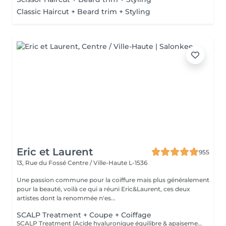
Classic Haircut + Beard trim + Styling
Eric et Laurent
955
13, Rue du Fossé
Centre / Ville-Haute L-1536
Une passion commune pour la coiffure mais plus généralement
pour la beauté, voilà ce qui a réuni Eric&Laurent, ces deux
artistes dont la renommée n'es...
SCALP Treatment + Coupe + Coiffage
SCALP Treatment (Acide hyaluronique équilibre & apaisement) Pour rééquilibrer et purifier le cuir chevelu. Idéal en cas de démangeaisons, pellicules, sécheresse ou excès de sébum. -Apaise le cuir chevelu -Purifie en douceur -Rééquilibre la barrière protectrice naturelle -Favorise un environnement sain pour la pousse