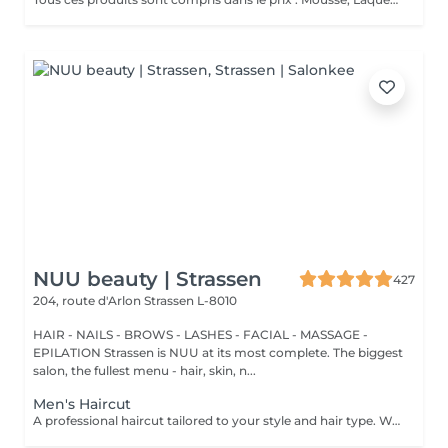
NUU beauty | Strassen
427
204, route d'Arlon
Strassen L-8010
HAIR - NAILS - BROWS - LASHES - FACIAL - MASSAGE -
EPILATION Strassen is NUU at its most complete. The biggest
salon, the fullest menu - hair, skin, n...
Men's Haircut
A professional haircut tailored to your style and hair type. We begin with a short consultation to discuss your expectations, followed by a gentle wash while you relax lying comfortably in our Maletti chair, a precise cut, and a smooth blow-dry. We use Dyson Pro tools that protect your hair from excessive heat and deliver a sleek, polished finish. LaBiosthétique care and styling products provide holistic care for hair and scalp, combining scientific research with carefully selected natural ingredients. All brushes are sanitised with Sibel equipment, which effectively removes hair, product buildup, and impurities while reducing bacteria on the brush surface to maintain high hygiene standards for every client.