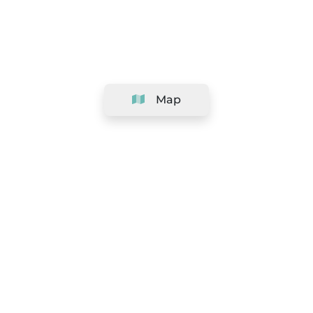
Map
Company
Support
Team
&
Careers
Information for salons
Legal