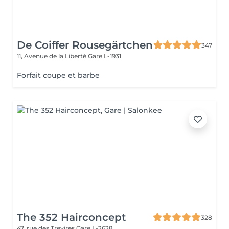
De Coiffer Rousegärtchen
347
11, Avenue de la Liberté
Gare L-1931
Forfait coupe et barbe
The 352 Hairconcept
328
47, rue des Trevires
Gare L-2628