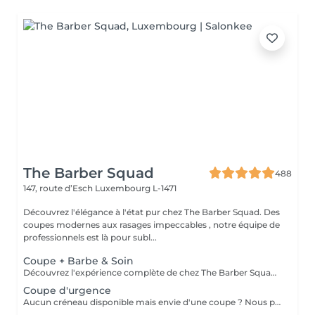
The Barber Squad
488
147, route d’Esch
Luxembourg L-1471
Découvrez l'élégance à l'état pur chez The Barber Squad. Des
coupes modernes aux rasages impeccables , notre équipe de
professionnels est là pour subl...
Coupe + Barbe & Soin
Découvrez l'expérience complète de chez The Barber Squad ! Shampooing & soins profonds + Coupe complète + Coiffage. Taille de Barbe & Contours à la lame & soins régénérant + Serviette Chaude & Froide + Nettoyage exfoliant du visage + Vapeur + Massage Relaxant + After Shave + Huile à barbe + Hydratation de la peau . Pour que votre expérience chez nous soit optimal , une boisson de votre choix vous est offerte !
Coupe d'urgence
Aucun créneau disponible mais envie d'une coupe ? Nous pouvons vous proposer un rendez-vous avant ou après nos horaires, ou durant la pause. Pour cette prestation, merci de contacter directement le shop.