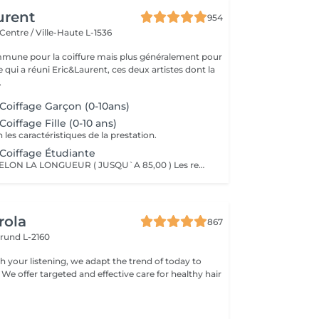
urent
954
Centre / Ville-Haute L-1536
mune pour la coiffure mais plus généralement pour
ce qui a réuni Eric&Laurent, ces deux artistes dont la
.
 Coiffage Garçon (0-10ans)
Coiffage Fille (0-10 ans)
n les caractéristiques de la prestation.
 Coiffage Étudiante
LE PRIX VARIE SELON LA LONGUEUR ( JUSQU`A 85,00 ) Les remises sont valables uniquement mardi-mercredi-jeudi sur les prestations couleur, toner et balayage (-10%)
rola
867
rund L-2160
h your listening, we adapt the trend of today to
 We offer targeted and effective care for healthy hair