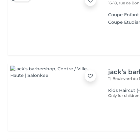
16-18, rue de Bo
Coupe Enfant (
Coupe Etudia
jack’s ba
11, Boulevard du
Kids Haircut (-
Only for children