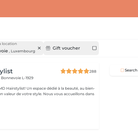
 location
Gift voucher
oie
,
Luxembourg
ylist
Search
288
I
Bonnevoie L-1929
D Hairstylist! Un espace dédié à la beauté, au bien-
e votre style. Nous vous accueillons dans
n