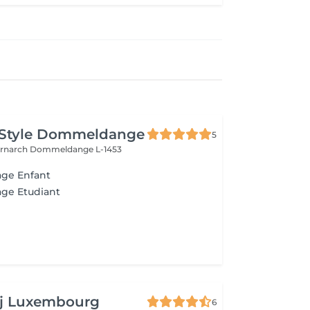
 Style Dommeldange
5
ernarch
Dommeldange L-1453
age Enfant
age Etudiant
aj Luxembourg
6