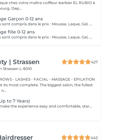
que chez votre maître coiffeur-barbier EL RUBIO à
urg. Dep...
age Garçon 0-12 ans
Tous ces produits sont compris dans le prix : Mousse, Laque, Gel, Soin démêlant, Shampoing spécifique. Tous les produits que nous utilisons sont des produits de qualité professionnelle.
ge fille 0-12 ans
Tous ces produits sont compris dans le prix : Mousse, Laque, Gel, Soin démêlant, Shampoing spécifique. Tous les produits que nous utilisons sont des produits de qualité professionnelle.
y | Strassen
427
on
Strassen L-8010
BROWS - LASHES - FACIAL - MASSAGE - EPILATION
t its most complete. The biggest salon, the fullest
n...
(Up to 7 Years)
We take time to make the experience easy and comfortable, starting with a short talk to understand the look you want, followed by a careful cut.
airdresser
442