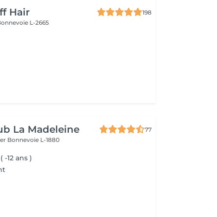
ff Hair
198
Bonnevoie L-2665
ub La Madeleine
77
ier
Bonnevoie L-1880
 -12 ans )
nt