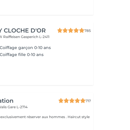
Y CLOCHE D'OR
785
W Raiffeisen
Gasperich L-2411
 Coiffage garçon 0-10 ans
Coiffage fille 0-10 ans
ation
717
Walis
Gare L-2714
e exclusivement réserver aux hommes . Haircut style