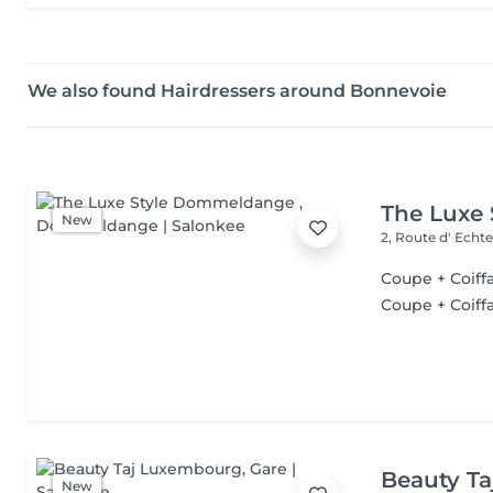
We also found Hairdressers around Bonnevoie
The Luxe
New
2, Route d' Echt
Coupe + Coiff
Coupe + Coiff
Beauty T
New