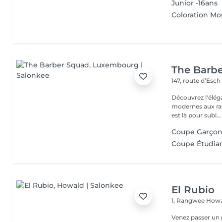
Junior -16ans
Coloration M
The Barb
147, route d’Esc
Découvrez l'élég
modernes aux ras
est là pour subl...
Coupe Garçon 
Coupe Étudiant
El Rubio
1, Rangwee
Howa
Venez passer un