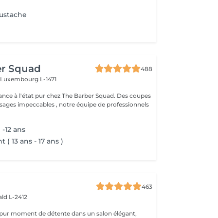
oustache
er Squad
488
h
Luxembourg L-1471
ance à l'état pur chez The Barber Squad. Des coupes
ages impeccables , notre équipe de professionnels
-12 ans
 ( 13 ans - 17 ans )
463
ld L-2412
 pur moment de détente dans un salon élégant,