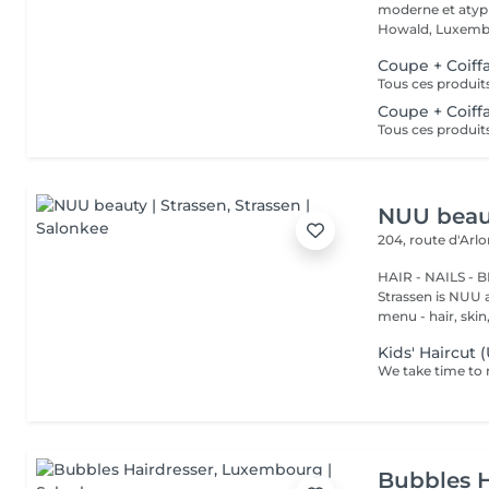
moderne et atypi
Howald, Luxembo
Coupe + Coiff
Coupe + Coiffa
NUU beaut
204, route d'Arl
HAIR - NAILS - 
Strassen is NUU a
menu - hair, skin, 
Kids' Haircut 
Bubbles H