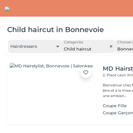
Child haircut
in
Bonnevoie
Categories
Choose a
Hairdressers
Child haircut
Bonnev
MD Hairst
2, Place Leon XII
Bienvenue chez M
être et à la mise en valeur d
une ambian...
Coupe Fille
Coupe Garço