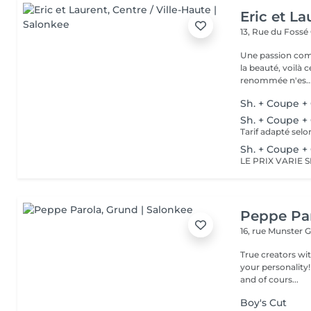
Eric et La
13, Rue du Fossé
Une passion com
la beauté, voilà 
renommée n'es..
Sh. + Coupe +
Sh. + Coupe + 
Tarif adapté selo
Sh. + Coupe +
Peppe Pa
16, rue Munster
G
True creators wit
your personality!
and of cours...
Boy's Cut