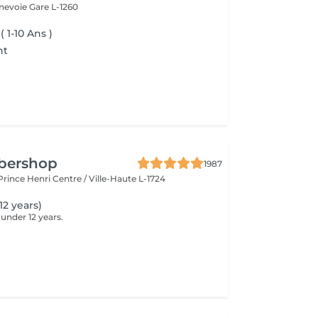
nnevoie
Gare L-1260
 1-10 Ans )
nt
rbershop
1987
 Prince Henri
Centre / Ville-Haute L-1724
12 years)
 under 12 years.