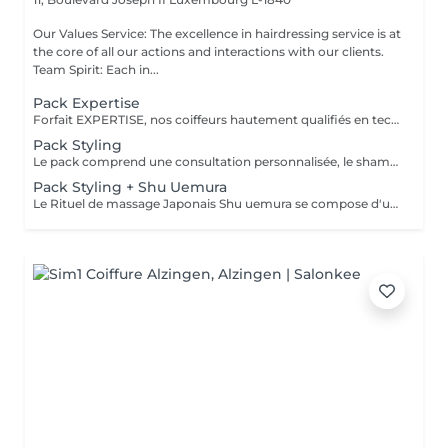
Our Values Service: The excellence in hairdressing service is at
the core of all our actions and interactions with our clients.
Team Spirit: Each in...
Pack Expertise
Forfait EXPERTISE, nos coiffeurs hautement qualifiés en technique anglo-saxonne, en formation continu et diplômés d’une académie anglaise à Paris. Vous offre une séance d’une heure avec votre coach en suivi beauté. Ce pack inclus : 1 h de prestation Un diagnostique personnalisé Shampoing spécifique Haircare Conditioner spécifique Produit de coiffage Coupe Styling Produit de finition
Pack Styling
Le pack comprend une consultation personnalisée, le shampooing et le conditionneur spécifiques REDKEN , le séchage et les produits de styling REDKEN * Tarifs à titre indicatifs à confirmer après la consultation personnalisée établit auprès de votre coiffeur/stylist/spécialiste * La direction se réserve le droit d’apporter des modifications pour le bon fonctionnement du salon
Pack Styling + Shu Uemura
Le Rituel de massage Japonais Shu uemura se compose d'un shampooing et d'un soin d'une durée de 30 minutes pour une relaxation une une réparation intense du cheveu et ensuite le pack styling