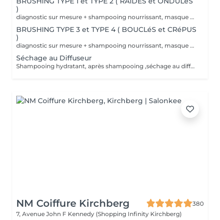
BRUSHING TYPE 1 et TYPE 2 ( RAIDES et ONDULéS
)
diagnostic sur mesure + shampooing nourrissant, masque hydratant ,coiffage sérum et fixation finale. Important: cheveux sans tresse ni noeuds à l'arrivée; tout noeuds ou tressage entraîne l'annulation et 50% de la prestation est retenu. Toute arrivée retardée de 15-30 minutes ou plus entraînera l'annulation automatique du rendez-vous.
BRUSHING TYPE 3 et TYPE 4 ( BOUCLéS et CRéPUS
)
diagnostic sur mesure + shampooing nourrissant, masque hydratant ,coiffage sérum et fixation finale. Important: cheveux sans tresse ni noeuds à l'arrivée; tout noeuds ou tressage entraîne l'annulation et 50% de la prestation est retenu. Toute arrivée retardée de 15-30 minutes ou plus entraînera l'annulation automatique du rendez-vous.
Séchage au Diffuseur
Shampooing hydratant, après shampooing ,séchage au diffuseur sérum et fixation finale. Important: cheveux sans tresse ni nud à l'arrivée; tout nud ou tressage entraîne l'annulation et 50% de la prestation est retenu. Toute arrivée retardée de 15-30 minutes ou plus entraînera l'annulation automatique du rendez-vous.
NM Coiffure Kirchberg
380
7, Avenue John F Kennedy (Shopping Infinity Kirchberg)