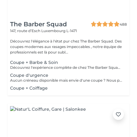
The Barber Squad
488
147, route d’Esch
Luxembourg L-1471
Découvrez l'élégance à l'état pur chez The Barber Squad. Des
coupes modernes aux rasages impeccables , notre équipe de
professionnels est là pour subl...
Coupe + Barbe & Soin
Découvrez l'expérience complète de chez The Barber Squad ! Shampooing & soins profonds + Coupe complète + Coiffage. Taille de Barbe & Contours à la lame & soins régénérant + Serviette Chaude & Froide + Nettoyage exfoliant du visage + Vapeur + Massage Relaxant + After Shave + Huile à barbe + Hydratation de la peau . Pour que votre expérience chez nous soit optimal , une boisson de votre choix vous est offerte !
Coupe d'urgence
Aucun créneau disponible mais envie d'une coupe ? Nous pouvons vous proposer un rendez-vous avant ou après nos horaires, ou durant la pause. Pour cette prestation, merci de contacter directement le shop.
Coupe + Coiffage