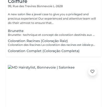
Coiffure
99, Rue des Trevires
Bonnevoie L-2628
A new salon like a jewel case to give you a privileged and
precious experience! Our experienced and attentive team will
do their utmost to ensure that...
Brunette
Brunette : technique et concept de coloration destinés aux cheveux bruns et châtains, mettant en valeur la profondeur, la brillance et la dimension des cheveux. Peut inclure des nuances chaudes, froides ou illuminées, offrant un résultat sophistiqué, naturel et élégant. Très utilisée dans les transformations modernes comme le brun illuminé, chocolat, café et les tons cendrés. Le service comprend : les mèches, le traitement, la tonalisation et la finalisation.
Coloration Racines (Coloração Raiz)
Coloration des Racines La coloration des racines est idéale pour conserver une couleur uniforme et soignée, tout en assurant une finition élégante et naturelle. - Racines jusqu'à 2 cm (environ 1 mois de repousse) : tarif standard du service. - Racines de 2 cm à 4 cm : considéré comme une retouche élargie, avec un tarif différent. - Au-delà de 4 cm : il s'agit d'une coloration complète, avec un devis adapté. Ce soin permet d'éviter les différences de tons entre les racines et les longueurs, de préserver la santé du cheveu et de maintenir l'éclat de la couleur plus longtemps.
Coloration Complet (Coloração Completa)