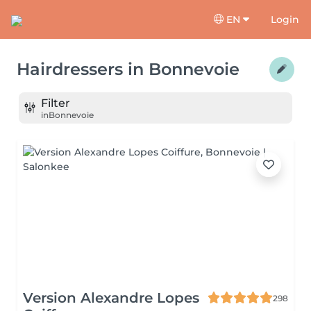
EN
Login
Hairdressers
in
Bonnevoie
Filter
in
Bonnevoie
Version Alexandre Lopes
298