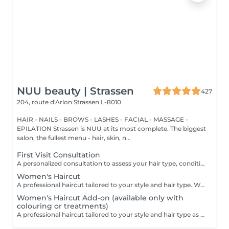
NUU beauty | Strassen
427
204, route d'Arlon
Strassen L-8010
HAIR - NAILS - BROWS - LASHES - FACIAL - MASSAGE -
EPILATION Strassen is NUU at its most complete. The biggest
salon, the fullest menu - hair, skin, n...
First Visit Consultation
A personalized consultation to assess your hair type, condition, and goals helping us recommend the perfect treatments, color, or cut to suit your style and lifestyle.
Women's Haircut
A professional haircut tailored to your style and hair type. We begin with a short consultation to discuss your expectations, followed by a gentle wash while you relax lying comfortably in our Maletti chair, a precise cut, and a smooth blow-dry. We use Dyson Pro tools that protect your hair from excessive heat and deliver a sleek, polished finish. LaBiosthétique care and styling products provide holistic care for hair and scalp, combining scientific research with carefully selected natural ingredients. All brushes are sanitised with Sibel equipment, which effectively removes hair, product buildup, and impurities while reducing bacteria on the brush surface to maintain high hygiene standards for every client. For a more defined final look, styling can be added as an add-on. Simple, Moderate, Complex This grading reflects your hair's individual characteristics, such as texture, density, and length and is assessed by your hairdresser at the start of your visit. Not sure which to choose? We recommend booking Complex. The price will be adjusted after your consultation. Note: This is not related to the difficulty of haircuts or timing.
Women's Haircut Add-on (available only with
colouring or treatments)
A professional haircut tailored to your style and hair type as an add-on to colouring or treatments. We begin with a short consultation to discuss your expectations, followed by a gentle wash while you relax lying comfortably in our Maletti chair, a precise cut, and a smooth blow-dry. We use Dyson Pro tools that protect your hair from excessive heat and deliver a sleek, polished finish. LaBiosthétique care and styling products provide holistic care for hair and scalp, combining scientific research with carefully selected natural ingredients. All brushes are sanitised with Sibel equipment, which effectively removes hair, product buildup, and impurities while reducing bacteria on the brush surface to maintain high hygiene standards for every client. For a more defined final look, styling can be added as an add-on. Simple, Moderate, Complex This grading reflects your hair's individual characteristics, such as texture, density, and length and is assessed by your hairdresser at the start of your visit. Not sure which to choose? We recommend booking Complex. The price will be adjusted after your consultation. Note: This is not related to the difficulty of haircuts or timing.