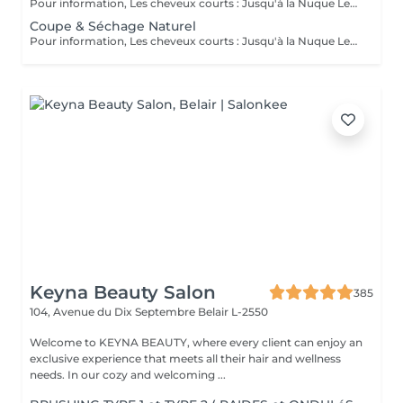
Pour information, Les cheveux courts : Jusqu'à la Nuque Les cheveux mi-longs : Jusqu'à l'épaule Les cheveux longs : En dessous de l'épaule Un supplément sera demandé pour les cheveux très longs, (jusqu'au milieu du dos)
Coupe & Séchage Naturel
Pour information, Les cheveux courts : Jusqu'à la Nuque Les cheveux mi-longs : Jusqu'à l'épaule Les cheveux longs : En dessous de l'épaule Un supplément sera demandé pour les cheveux très long, (jusqu'au milieu du dos)
Keyna Beauty Salon
385
104, Avenue du Dix Septembre
Belair L-2550
Welcome to KEYNA BEAUTY, where every client can enjoy an
exclusive experience that meets all their hair and wellness
needs. In our cozy and welcoming ...