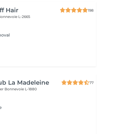
ff Hair
198
Bonnevoie L-2665
moval
ub La Madeleine
77
ier
Bonnevoie L-1880
e