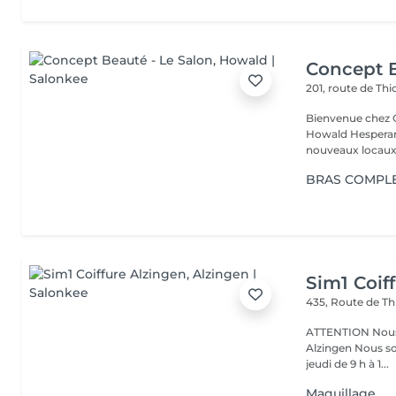
Concept B
201, route de Thi
Bienvenue chez Concept Beauté L'
Howald Hesperang
nouveaux locaux 
BRAS COMPL
Sim1 Coif
435, Route de Th
ATTENTION Nous avons déménagé ! 435, Route de Thionville L-5887
Alzingen Nous sommes ravis de pouvoir vous accueillir du mardi au
jeudi de 9 h à 1...
Maquillage