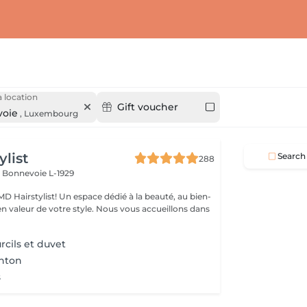
 location
Gift voucher
oie
,
Luxembourg
ylist
Search
288
I
Bonnevoie L-1929
D Hairstylist! Un espace dédié à la beauté, au bien-
e votre style. Nous vous accueillons dans
urcils et duvet
enton
s