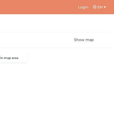
Login
EN
Show map
 in map area