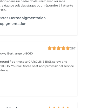
llons dans un cadre chaleureux avec ou sans
re équipe suit des stages pour répondre à l'attente
les...
lèvres Dermopigmentation
mopigmentation
287
ongwy
Bertrange L-8060
ground floor next to CAROLINE BISS screw and
 professional service
here,...
s