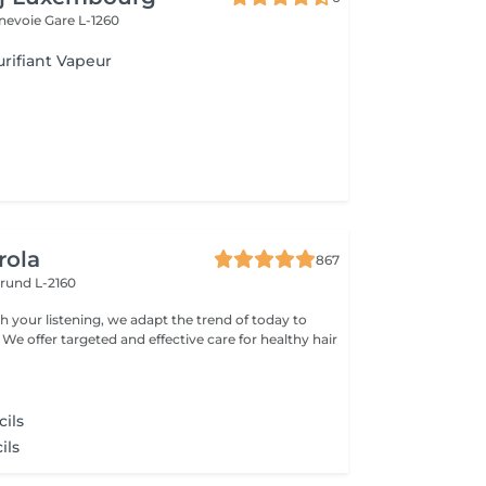
nnevoie
Gare L-1260
urifiant Vapeur
rola
867
rund L-2160
h your listening, we adapt the trend of today to
 We offer targeted and effective care for healthy hair
cils
ils