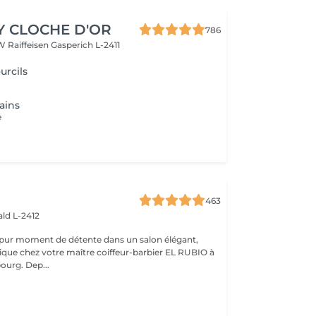
Y CLOCHE D'OR
786
W Raiffeisen
Gasperich L-2411
urcils
ains
e
463
ld L-2412
 pur moment de détente dans un salon élégant,
que chez votre maître coiffeur-barbier EL RUBIO à
urg. Dep...