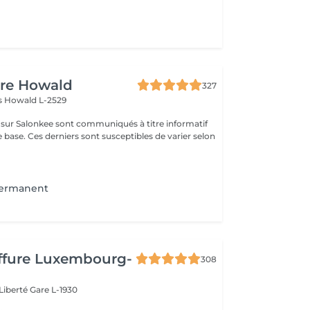
ure Howald
327
as
Howald L-2529
s sur Salonkee sont communiqués à titre informatif
 base. Ces derniers sont susceptibles de varier selon
permanent
iffure Luxembourg-
308
 Liberté
Gare L-1930