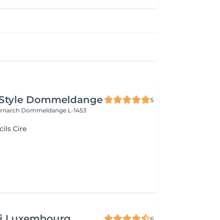
 Style Dommeldange
5
ernarch
Dommeldange L-1453
cils Cire
aj Luxembourg
6