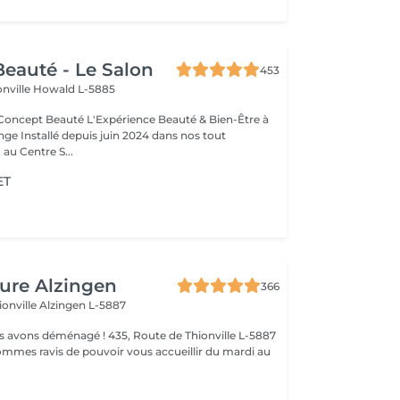
eauté - Le Salon
453
onville
Howald L-5885
Expérience Beauté & Bien-Être à
e Installé depuis juin 2024 dans nos tout
au Centre S...
ET
fure Alzingen
366
ionville
Alzingen L-5887