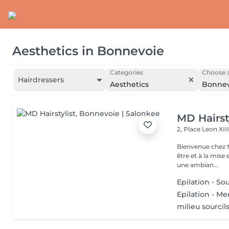
Aesthetics
in
Bonnevoie
Categories
Choose a
Hairdressers
Aesthetics
Bonnev
MD Hairst
2, Place Leon XII
Bienvenue chez M
être et à la mise en valeur d
une ambian...
Epilation - So
Epilation - M
milieu sourcil