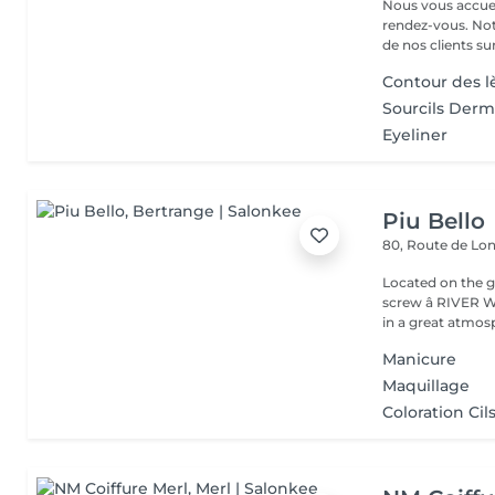
Nous vous accuei
rendez-vous. Not
de nos clients sur 
Contour des 
Sourcils Der
Eyeliner
Piu Bello
80, Route de L
Located on the 
screw â RIVER WOODS. You will find a neat and
in a great atmosp
Manicure
Maquillage
Coloration Cil