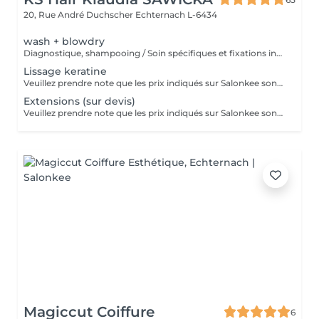
20, Rue André Duchscher
Echternach L-6434
wash + blowdry
Diagnostique, shampooing / Soin spécifiques et fixations inclus
Lissage keratine
Veuillez prendre note que les prix indiqués sur Salonkee sont communiqués à titre informatif et s'entendent de base. Ces derniers sont susceptibles de varier selon le diagnostic réalisé à votre arrivée au salon et l'expertise du professionnel à qui vous confiez votre beauté. Dans tous les cas, un devis précis vous sera proposé et toutes réalisations de prestations seront effectuées avec votre accord. Un grand merci d'avance pour votre compréhension. Au plaisir de vous revoir très vite.
Extensions (sur devis)
Veuillez prendre note que les prix indiqués sur Salonkee sont communiqués à titre informatif et s'entendent de base. Ces derniers sont susceptibles de varier selon le diagnostic réalisé à votre arrivée au salon et l'expertise du professionnel à qui vous confiez votre beauté. Dans tous les cas, un devis précis vous sera proposé et toutes réalisations de prestations seront effectuées avec votre accord. Un grand merci d'avance pour votre compréhension. Au plaisir de vous revoir très vite.
Magiccut Coiffure
6