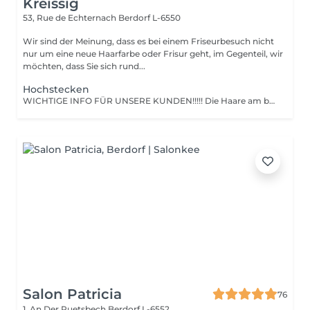
Kreissig
53, Rue de Echternach
Berdorf L-6550
Wir sind der Meinung, dass es bei einem Friseurbesuch nicht
nur um eine neue Haarfarbe oder Frisur geht, im Gegenteil, wir
möchten, dass Sie sich rund...
Hochstecken
WICHTIGE INFO FÜR UNSERE KUNDEN!!!!! Die Haare am besten am Abend vorher waschen und komplett trocken föhnen. Keine Spülung verwenden. Gerne ein weites Oberteil anziehen, was man anschließend gut über den Kopf ziehen kann.
Salon Patricia
76
1, An Der Ruetsbech
Berdorf L-6552