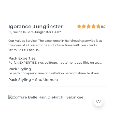
Igorance Junglinster
187
12, rue de la Gare
Junglinster L-6117
Our Values Service: The excellence in hairdressing service is at
the core of all our actions and interactions with our clients.
Team Spirit: Each in...
Pack Expertise
Forfait EXPERTISE, nos coiffeurs hautement qualifiés en technique anglo-saxonne, en formation continu et diplômés d’une académie anglaise à Paris. Vous offre une séance d’une heure avec votre coach en suivi beauté. Ce pack inclus : 1 h de prestation Un diagnostique personnalisé Shampoing spécifique Haircare Conditioner spécifique Produit de coiffage Coupe Styling Produit de finition
Pack Styling
Le pack comprend une consultation personnalisée, le shampooing et le conditionneur spécifiques REDKEN , le séchage et les produits de styling REDKEN * Tarifs à titre indicatifs à confirmer après la consultation personnalisée établit auprès de votre coiffeur/stylist/spécialiste * La direction se réserve le droit d’apporter des modifications pour le bon fonctionnement du salon
Pack Styling + Shu Uemura