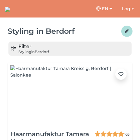
EN
Login
Styling
in
Berdorf
Filter
Styling
in
Berdorf
Haarmanufaktur Tamara
163