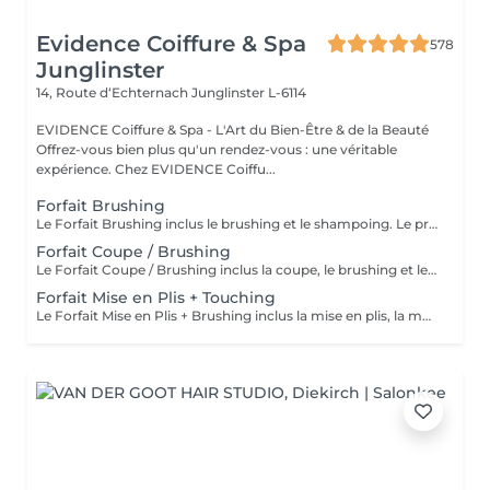
Evidence Coiffure & Spa
578
Junglinster
14, Route d‘Echternach
Junglinster L-6114
EVIDENCE Coiffure & Spa - L'Art du Bien-Être & de la Beauté
Offrez-vous bien plus qu'un rendez-vous : une véritable
expérience. Chez EVIDENCE Coiffu...
Forfait Brushing
Le Forfait Brushing inclus le brushing et le shampoing. Le prix pourra varier en fonction de la longueur des cheveux. Pour tout renseignement complémentaire, n'hésitez pas à nous appeler.
Forfait Coupe / Brushing
Le Forfait Coupe / Brushing inclus la coupe, le brushing et le shampoing. Le prix pourra varier en fonction de la longueur des cheveux. Pour tout renseignement complémentaire, n'hésitez pas à nous appeler.
Forfait Mise en Plis + Touching
Le Forfait Mise en Plis + Brushing inclus la mise en plis, la mousse et le shampoing. Le prix pourra varier en fonction de la longueur des cheveux. Pour tout renseignement complémentaire, n'hésitez pas à nous appeler.