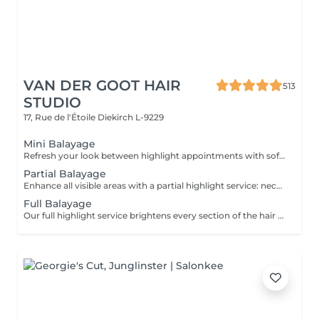
VAN DER GOOT HAIR
513
STUDIO
17, Rue de l'Étoile
Diekirch L-9229
Mini Balayage
Refresh your look between highlight appointments with soft face-framing and subtle balayage accents that brighten the face. Perfect for special occasions or when you want to add light without committing to a full highlight service. Gloss and toning are included for a luminous, beautifully blended finish.
Partial Balayage
Enhance all visible areas with a partial highlight service: neckline, face frame and the entire top section. Ideal for a half head or crown appointment. Tip-Outs, balayage, gloss and toning are included for a luminous and beautifully blended result.
Full Balayage
Our full highlight service brightens every section of the hair from the inside out, including precise work at the neckline and around the face. Ideal for a ¾ head to full head lightening service. Tip-Outs, balayage, gloss and toning are included for a luminous and beautifully blended result.