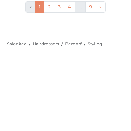
«
1
2
3
4
...
9
»
Salonkee
Hairdressers
Berdorf
Styling