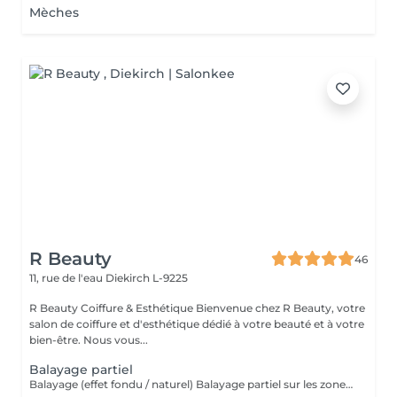
Mèches
R Beauty
46
11, rue de l'eau
Diekirch L-9225
R Beauty Coiffure & Esthétique Bienvenue chez R Beauty, votre
salon de coiffure et d'esthétique dédié à votre beauté et à votre
bien-être. Nous vous...
Balayage partiel
Balayage (effet fondu / naturel) Balayage partiel sur les zones visibles de la chevelure : contours du visage , dessus de la tête et nuque . Idéal pour raviver un balayage existant ou apporter de la lumière sans réaliser un balayage complet. Le glossing / la patine est inclus(e) dans cette prestation. Veuillez sélectionner une finition.