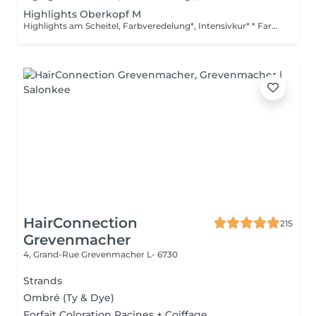
Highlights Oberkopf M
Highlights am Scheitel, Farbveredelung*, Intensivkur* * Farbveredelung: Nach dem Blondieren verleiht das Glossing dem Haar brillanten Glanz, veredelt den Farbton und sorgt für ein harmonisch strahlendes Ergebnis. Die pflegende Formel schließt die Schuppenschicht, neutralisiert unerwünschte Reflexe und hinterlässt das Haar geschmeidig, glänzend und gesund aussehend. *Intensivkur: Versorgt das Haar mit hochkonzentrierten Pflegewirkstoffen, die tief in die Haarstruktur eindringen und Schäden gezielt reparieren
HairConnection
215
Grevenmacher
4, Grand-Rue
Grevenmacher L- 6730
Strands
Ombré (Ty & Dye)
Forfait Coloration Racines + Coiffage