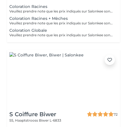
Coloration Racines
Veuillez prendre note que les prix indiqués sur Salonkee sont communiqués à titre informatif et s'entendent de base. Ces derniers sont susceptibles de varier selon le diagnostic réalisé à votre arrivée au salon et l'expertise du professionnel à qui vous confiez votre beauté. Dans tous les cas, un devis précis vous sera proposé et toutes réalisations de prestations seront effectuées avec votre accord. Un grand merci d'avance pour votre compréhension. Au plaisir de vous recevoir très vite.
Coloration Racines + Mèches
Veuillez prendre note que les prix indiqués sur Salonkee sont communiqués à titre informatif et s'entendent de base. Ces derniers sont susceptibles de varier selon le diagnostic réalisé à votre arrivée au salon et l'expertise du professionnel à qui vous confiez votre beauté. Dans tous les cas, un devis précis vous sera proposé et toutes réalisations de prestations seront effectuées avec votre accord. Un grand merci d'avance pour votre compréhension. Au plaisir de vous recevoir très vite.
Coloration Globale
Veuillez prendre note que les prix indiqués sur Salonkee sont communiqués à titre informatif et s'entendent de base. Ces derniers sont susceptibles de varier selon le diagnostic réalisé à votre arrivée au salon et l'expertise du professionnel à qui vous confiez votre beauté. Dans tous les cas, un devis précis vous sera proposé et toutes réalisations de prestations seront effectuées avec votre accord. Un grand merci d'avance pour votre compréhension. Au plaisir de vous recevoir très vite.
S Coiffure Biwer
72
55, Haaptstrooss
Biwer L-6833