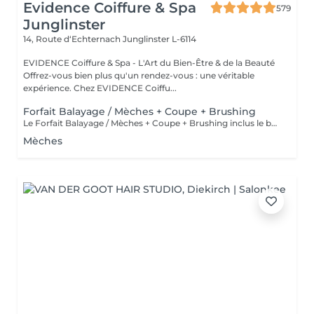
Evidence Coiffure & Spa
579
Junglinster
14, Route d‘Echternach
Junglinster L-6114
EVIDENCE Coiffure & Spa - L'Art du Bien-Être & de la Beauté
Offrez-vous bien plus qu'un rendez-vous : une véritable
expérience. Chez EVIDENCE Coiffu...
Forfait Balayage / Mèches + Coupe + Brushing
Le Forfait Balayage / Mèches + Coupe + Brushing inclus le balayage, le traitement, la coupe, le brushing, le shampoing et le soin. Le prix pourra varier en fonction de la longueur des cheveux. Pour tout renseignement complémentaire, n'hésitez pas à nous appeler.
Mèches