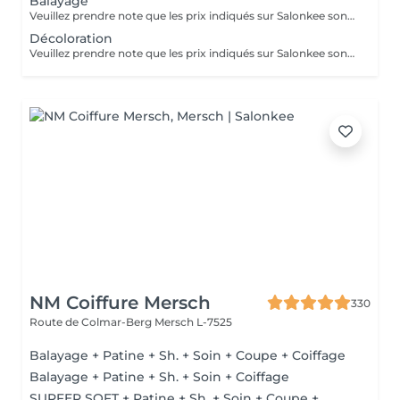
Balayage
Veuillez prendre note que les prix indiqués sur Salonkee sont communiqués à titre informatif et s'entendent de base. Ces derniers sont susceptibles de varier selon le diagnostic réalisé à votre arrivée au salon et l'expertise du professionnel à qui vous confiez votre beauté. Dans tous les cas, un devis précis vous sera proposé et toutes réalisations de prestations seront effectuées avec votre accord. Un grand merci d'avance pour votre compréhension. Au plaisir de vous recevoir très vite.
Décoloration
Veuillez prendre note que les prix indiqués sur Salonkee sont communiqués à titre informatif et s'entendent de base. Ces derniers sont susceptibles de varier selon le diagnostic réalisé à votre arrivée au salon et l'expertise du professionnel à qui vous confiez votre beauté. Dans tous les cas, un devis précis vous sera proposé et toutes réalisations de prestations seront effectuées avec votre accord. Un grand merci d'avance pour votre compréhension. Au plaisir de vous recevoir très vite.
NM Coiffure Mersch
330
Route de Colmar-Berg
Mersch L-7525
Balayage + Patine + Sh. + Soin + Coupe + Coiffage
Balayage + Patine + Sh. + Soin + Coiffage
SURFER SOFT + Patine + Sh. + Soin + Coupe +