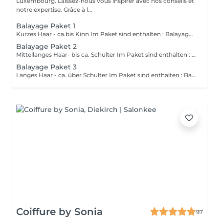
Luxembourg. Laissez-nous vous inspirer avec nos conseils et
notre expertise. Grâce à l...
Balayage Paket 1
Kurzes Haar - ca.bis Kinn Im Paket sind enthalten : Balayage ,Gloss und Haarschnitt mit Styling (Bei sehr dicken oder sehr vielen Haaren ist es möglich das ein Aufpreis von bis zu 20€ entstehen kann)
Balayage Paket 2
Mittellanges Haar- bis ca. Schulter Im Paket sind enthalten : Balayage ,Gloss und Haarschnitt mit Styling (Bei sehr dicken oder sehr vielen Haaren ist es möglich das ein Aufpreis von bis zu 20€ entstehen kann)
Balayage Paket 3
Langes Haar - ca. über Schulter Im Paket sind enthalten : Balayage ,Gloss und Haarschnitt mit Styling (Bei sehr dicken oder sehr vielen Haaren ist es möglich das ein Aufpreis von bis zu 20€ entstehen kann)
Coiffure by Sonia
97