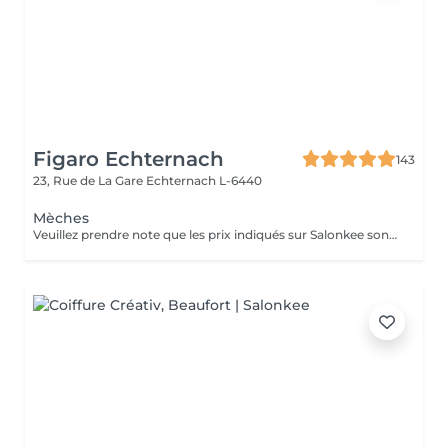
Figaro Echternach
143
23, Rue de La Gare
Echternach L-6440
Mèches
Veuillez prendre note que les prix indiqués sur Salonkee sont communiqués à titre informatif et s'entendent de base. Ces derniers sont susceptibles de varier selon le diagnostic réalisé à votre arrivée au salon et l'expertise du professionnel à qui vous confiez votre beauté. Dans tous les cas, un devis précis vous sera proposé et toutes réalisations de prestations seront effectuées avec votre accord. Un grand merci d'avance pour votre compréhension. Au plaisir de vous recevoir très vite.