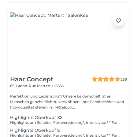
Haar Concept
239
65, Grand-Rue
Mertert L-6630
Perfektion und Leidenschaft Unsere Leidenschaft ist es
Menschen ganzheitlich zu verwöhnen. Ihre Persönlichkeit und
Individualität stehen im Mittelpun...
Highlights Oberkopf XS
Highlights am Scheitel, Farbveredelung*, Intensivkur* * Farbveredelung: Nach dem Blondieren verleiht das Glossing dem Haar brillanten Glanz, veredelt den Farbton und sorgt für ein harmonisch strahlendes Ergebnis. Die pflegende Formel schließt die Schuppenschicht, neutralisiert unerwünschte Reflexe und hinterlässt das Haar geschmeidig, glänzend und gesund aussehend. *Intensivkur: Versorgt das Haar mit hochkonzentrierten Pflegewirkstoffen, die tief in die Haarstruktur eindringen und Schäden gezielt reparieren
Highlights Oberkopf S
Highlights am Scheitel, Farbveredelung*, Intensivkur* * Farbveredelung: Nach dem Blondieren verleiht das Glossing dem Haar brillanten Glanz, veredelt den Farbton und sorgt für ein harmonisch strahlendes Ergebnis. Die pflegende Formel schließt die Schuppenschicht, neutralisiert unerwünschte Reflexe und hinterlässt das Haar geschmeidig, glänzend und gesund aussehend. *Intensivkur: Versorgt das Haar mit hochkonzentrierten Pflegewirkstoffen, die tief in die Haarstruktur eindringen und Schäden gezielt reparieren