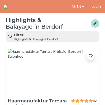
EN
Login
Highlights &
Balayage
in
Berdorf
Filter
Highlights & Balayage
in
Berdorf
Haarmanufaktur Tamara
163