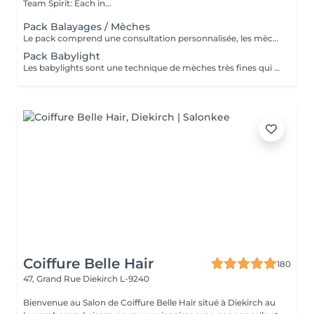
Team Spirit: Each in...
Pack Balayages / Mèches
Le pack comprend une consultation personnalisée, les mèches avec les produits LOREAL PROFESSIONNEL, shampooing et conditionneur spécifiques REDKEN, le séchage et les produits de styling REDKEN. Option Coupe : la coupe IGORANCE, ( finition sur cheveux sec), le séchage et les produits de styling REDKEN. * Tarifs à titre indicatifs à confirmer après la consultation personnalisée établit auprès de votre coiffeur/stylist/spécialiste * La direction se réserve le droit d’apporter des modifications pour le bon fonctionnement du salon
Pack Babylight
Les babylights sont une technique de mèches très fines qui donne un résultat lumineux. Le pack comprend une consultation personnalisée, des babylights avec les produits LOREAL PROFESSIONNEL, shampooing et conditionneur spécifiques REDKEN, le séchage et les produits de styling REDKEN Option Coupe : la coupe IGORANCE, ( finition sur cheveux sec), le séchage et les produits de styling REDKEN. * Tarifs à titre indicatifs à confirmer après la consultation personnalisée établit auprès de votre coiffeur/stylist/spécialiste * La direction se réserve le droit d’apporter des modifications pour le bon fonctionnement du salon
Coiffure Belle Hair
180
47, Grand Rue
Diekirch L-9240
Bienvenue au Salon de Coiffure Belle Hair situé à Diekirch au