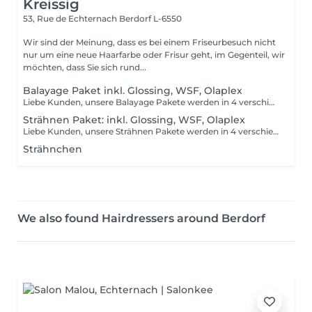
Kreissig
53, Rue de Echternach
Berdorf L-6550
Wir sind der Meinung, dass es bei einem Friseurbesuch nicht
nur um eine neue Haarfarbe oder Frisur geht, im Gegenteil, wir
möchten, dass Sie sich rund...
Balayage Paket inkl. Glossing, WSF, Olaplex
Liebe Kunden, unsere Balayage Pakete werden in 4 verschiedene Pakete unterteilt. Diese Unterteilungen richten sich nach Haarlänge und Haardicke. Ihr könnt uns sonst bei Unklarheiten auch gerne im Salon anrufen. Paket 1 ca. Kinnlanges Haar Paket 2 ca. bis Schulter Paket 3 ca. über Schulter Paket 4 ca. halber Rücken Bitte beachten Sie, dass bei einer falsch ausgewählten Buchungsoption keine Garantie für die Erbringung der Dienstleistung besteht. Danke für Ihr Verständnis.
Strähnen Paket: inkl. Glossing, WSF, Olaplex
Liebe Kunden, unsere Strähnen Pakete werden in 4 verschiedene Pakete unterteilt. Diese Unterteilungen richten sich nach Haarlänge und Haardicke. Paket 1 ca. Kurze Haare Paket 2 ca. bis Kinn Paket 3 ca. über Schulter Paket 4 ca. halber Rücken Bitte beachten Sie, dass bei einer falsch ausgewählten Buchungsoption keine Garantie für die Erbringung der Dienstleistung besteht. Danke für Ihr Verständnis.
Strähnchen
We also found Hairdressers around Berdorf