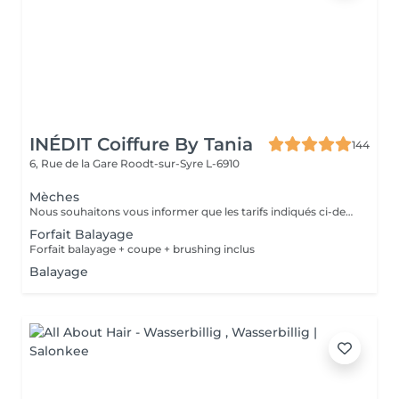
INÉDIT Coiffure By Tania
144
6, Rue de la Gare
Roodt-sur-Syre L-6910
Mèches
Nous souhaitons vous informer que les tarifs indiqués ci-dessus sont les tarifs de base et à titre informatif uniquement. Il est important de noter que le coût de votre prestation peut varier en fonction de différents facteurs tels que la masse de vos cheveux, la technique utilisée, la quantité de produits nécessaires et la durée de la prestation. Chez notre salon, nous offrons un service personnalisé pour chaque cliente, ce qui signifie que les tarifs peuvent être ajustés en fonction de vos besoins spécifiques. Afin d'obtenir un devis plus précis, nous vous invitons à vous rendre au salon pour une consultation. Notre équipe d'experts sera en mesure d'évaluer vos besoins et de vous fournir un devis approximatif en fonction de vos préférences. Veuillez noter que les tarifs ne sont pas fixes et peuvent varier en fonction des services supplémentaires que vous souhaitez inclure dans votre prestation, tels que la patine, le brushing, la coupe, et tout autre traitement supplémentaire. Nous tenons à offrir une expérience sur mesure à nos clientes et à garantir la satisfaction de chacune d'entre vous. Pour toute question ou demande de renseignements complémentaires, n'hésitez pas à nous contacter. Nous serons ravis de vous aider. Merci de votre compréhension et nous avons hâte de vous accueillir dans notre salon. Cordialement, L'équipe du salon.
Forfait Balayage
Forfait balayage + coupe + brushing inclus
Balayage