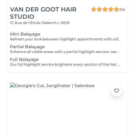
VAN DER GOOT HAIR
514
STUDIO
17, Rue de l'Étoile
Diekirch L-9229
Mini Balayage
Refresh your look between highlight appointments with soft face-framing and subtle balayage accents that brighten the face. Perfect for special occasions or when you want to add light without committing to a full highlight service. Gloss and toning are included for a luminous, beautifully blended finish.
Partial Balayage
Enhance all visible areas with a partial highlight service: neckline, face frame and the entire top section. Ideal for a half head or crown appointment. Tip-Outs, balayage, gloss and toning are included for a luminous and beautifully blended result.
Full Balayage
Our full highlight service brightens every section of the hair from the inside out, including precise work at the neckline and around the face. Ideal for a ¾ head to full head lightening service. Tip-Outs, balayage, gloss and toning are included for a luminous and beautifully blended result.