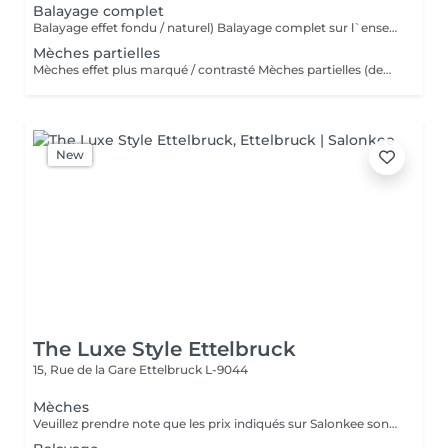
Balayage complet
Balayage effet fondu / naturel) Balayage complet sur l`ensemble de la chevelure pour un résultat lumineux , naturel et sur mesure . Idéal pour un changement ou un éclaircissement global . Le glossing / la patine est inclus(e) dans cette prestation. Veuillez sélectionner une finition.
Mèches partielles
Mèches effet plus marqué / contrasté Mèches partielles (demi-tête de mèches) Prestation d'éclaircissement ciblée sur certaines zones des cheveux afin d'apporter lumière, relief et éclat, tout en conservant un résultat harmonieux et naturel. Idéal pour illuminer le visage ou entretenir un éclaircissement. Le glossing / la patine est inclus(e) dans cette prestation. Veuillez sélectionner une finition.
New
The Luxe Style Ettelbruck
15, Rue de la Gare
Ettelbruck L-9044
Mèches
Veuillez prendre note que les prix indiqués sur Salonkee sont communiqués à titre informatif et s'entendent de base. Ces derniers sont susceptibles de varier selon le diagnostic réalisé à votre arrivée au salon et l'expertise du professionnel à qui vous confiez votre beauté. Dans tous les cas, un devis précis vous sera proposé et toutes réalisations de prestations seront effectuées avec votre accord. Un grand merci d'avance pour votre compréhension. Au plaisir de vous recevoir très vite.