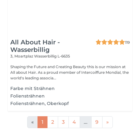
All About Hair -
119
Wasserbillig
3, Moartplaz
Wasserbillig L-6635
Shaping the Future and Creating Beauty this is our mission at
All about Hair. As a proud member of Intercoiffure Mondial, the
world's leading associa...
Farbe mit Strähnen
Foliensträhnen
Foliensträhnen, Oberkopf
«
1
2
3
4
...
9
»