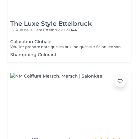
The Luxe Style Ettelbruck
15, Rue de la Gare
Ettelbruck L-9044
Coloration Globale
Veuillez prendre note que les prix indiqués sur Salonkee sont communiqués à titre informatif et s'entendent de base. Ces derniers sont susceptibles de varier selon le diagnostic réalisé à votre arrivée au salon et l'expertise du professionnel à qui vous confiez votre beauté. Dans tous les cas, un devis précis vous sera proposé et toutes réalisations de prestations seront effectuées avec votre accord. Un grand merci d'avance pour votre compréhension. Au plaisir de vous recevoir très vite.
Shampoing Colorant