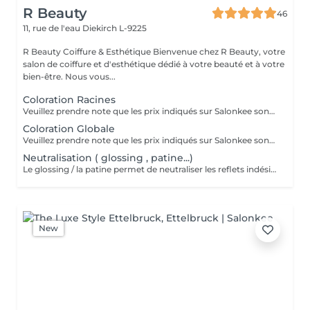
R Beauty
46
11, rue de l'eau
Diekirch L-9225
R Beauty Coiffure & Esthétique Bienvenue chez R Beauty, votre
salon de coiffure et d'esthétique dédié à votre beauté et à votre
bien-être. Nous vous...
Coloration Racines
Veuillez prendre note que les prix indiqués sur Salonkee sont communiqués à titre informatif et s'entendent de base. Ces derniers sont susceptibles de varier selon le diagnostic réalisé à votre arrivée au salon et l'expertise du professionnel à qui vous confiez votre beauté. Dans tous les cas, un devis précis vous sera proposé et toutes réalisations de prestations seront effectuées avec votre accord. Un grand merci d'avance pour votre compréhension. Au plaisir de vous recevoir très vite.
Coloration Globale
Veuillez prendre note que les prix indiqués sur Salonkee sont communiqués à titre informatif et s'entendent de base. Ces derniers sont susceptibles de varier selon le diagnostic réalisé à votre arrivée au salon et l'expertise du professionnel à qui vous confiez votre beauté. Dans tous les cas, un devis précis vous sera proposé et toutes réalisations de prestations seront effectuées avec votre accord. Un grand merci d'avance pour votre compréhension. Au plaisir de vous recevoir très vite.
Neutralisation ( glossing , patine...)
Le glossing / la patine permet de neutraliser les reflets indésirables , raviver la couleur et apporter de la brillance aux cheveux . Idéal après un balayage , des mèches ou une coloration , ce soin ravive l`éclat de la chevelure tout en apportant une finition plus homoggène et lumineuse .
New