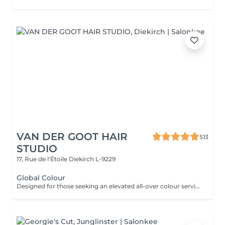
VAN DER GOOT HAIR
513
STUDIO
17, Rue de l'Étoile
Diekirch L-9229
Global Colour
Designed for those seeking an elevated all-over colour service. Perfect for refreshing rich coppers and vibrant reds while adding warmth, elegance and refined depth to brunette tones.