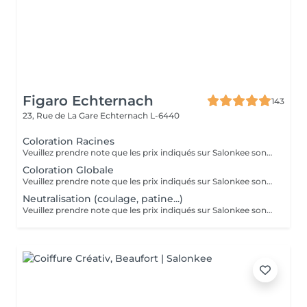
Figaro Echternach
143
23, Rue de La Gare
Echternach L-6440
Coloration Racines
Veuillez prendre note que les prix indiqués sur Salonkee sont communiqués à titre informatif et s'entendent de base. Ces derniers sont susceptibles de varier selon le diagnostic réalisé à votre arrivée au salon et l'expertise du professionnel à qui vous confiez votre beauté. Dans tous les cas, un devis précis vous sera proposé et toutes réalisations de prestations seront effectuées avec votre accord. Un grand merci d'avance pour votre compréhension. Au plaisir de vous recevoir très vite.
Coloration Globale
Veuillez prendre note que les prix indiqués sur Salonkee sont communiqués à titre informatif et s'entendent de base. Ces derniers sont susceptibles de varier selon le diagnostic réalisé à votre arrivée au salon et l'expertise du professionnel à qui vous confiez votre beauté. Dans tous les cas, un devis précis vous sera proposé et toutes réalisations de prestations seront effectuées avec votre accord. Un grand merci d'avance pour votre compréhension. Au plaisir de vous recevoir très vite.
Neutralisation (coulage, patine...)
Veuillez prendre note que les prix indiqués sur Salonkee sont communiqués à titre informatif et s'entendent de base. Ces derniers sont susceptibles de varier selon le diagnostic réalisé à votre arrivée au salon et l'expertise du professionnel à qui vous confiez votre beauté. Dans tous les cas, un devis précis vous sera proposé et toutes réalisations de prestations seront effectuées avec votre accord. Un grand merci d'avance pour votre compréhension. Au plaisir de vous recevoir très vite.