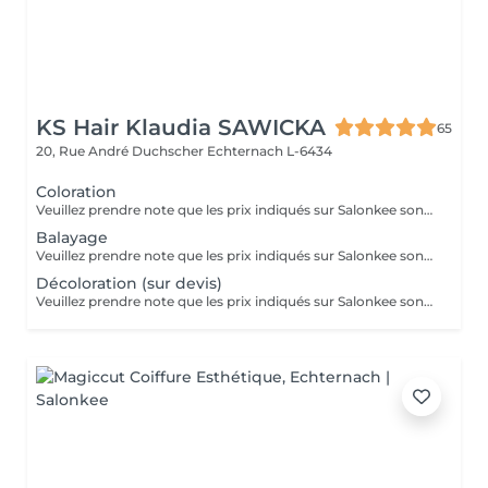
KS Hair Klaudia SAWICKA
65
20, Rue André Duchscher
Echternach L-6434
Coloration
Veuillez prendre note que les prix indiqués sur Salonkee sont communiqués à titre informatif et s'entendent de base. Ces derniers sont susceptibles de varier selon le diagnostic réalisé à votre arrivée au salon et l'expertise du professionnel à qui vous confiez votre beauté. Dans tous les cas, un devis précis vous sera proposé et toutes réalisations de prestations seront effectuées avec votre accord. Un grand merci d'avance pour votre compréhension. Au plaisir de vous revoir très vite.
Balayage
Veuillez prendre note que les prix indiqués sur Salonkee sont communiqués à titre informatif et s'entendent de base. Ces derniers sont susceptibles de varier selon le diagnostic réalisé à votre arrivée au salon et l'expertise du professionnel à qui vous confiez votre beauté. Dans tous les cas, un devis précis vous sera proposé et toutes réalisations de prestations seront effectuées avec votre accord. Un grand merci d'avance pour votre compréhension. Au plaisir de vous revoir très vite.
Décoloration (sur devis)
Veuillez prendre note que les prix indiqués sur Salonkee sont communiqués à titre informatif et s'entendent de base. Ces derniers sont susceptibles de varier selon le diagnostic réalisé à votre arrivée au salon et l'expertise du professionnel à qui vous confiez votre beauté. Dans tous les cas, un devis précis vous sera proposé et toutes réalisations de prestations seront effectuées avec votre accord. Un grand merci d'avance pour votre compréhension. Au plaisir de vous revoir très vite.