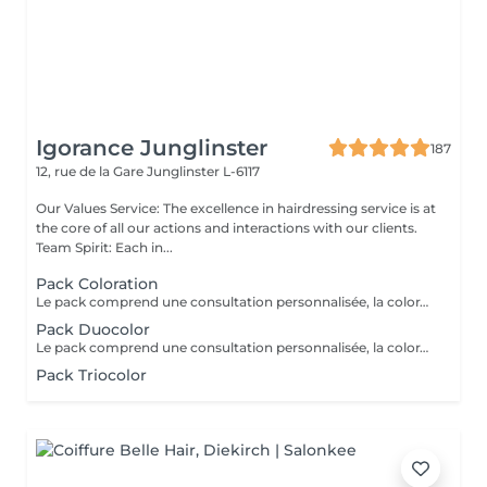
Igorance Junglinster
187
12, rue de la Gare
Junglinster L-6117
Our Values Service: The excellence in hairdressing service is at
the core of all our actions and interactions with our clients.
Team Spirit: Each in...
Pack Coloration
Le pack comprend une consultation personnalisée, la coloration des racines avec les produits L’OREAL PROFESSIONNEL , shampooing et conditionneur spécifiques REDKEN , le séchage et les produits de finitions REDKEN. Option Coupe : la coupe IGORANCE ( finition sur cheveux secs), le séchage et les produits de finitions REDKEN. * Tarifs à titre indicatifs à confirmer après la consultation personnalisée établit auprès de votre coiffeur/stylist/spécialiste * La direction se réserve le droit d’apporter des modifications pour le bon fonctionnement du salon
Pack Duocolor
Le pack comprend une consultation personnalisée, la coloration des racines et un coup de soleil avec les produits LOREAL PROFESSIONNEL , shampooing et conditionneur spécifiques REDKEN , le séchage et les produits de styling REDKEN Option Coupe : la coupe IGORANCE ( finition sur cheveux secs), le séchage et les produits de styling REDKEN. * Tarifs à titre indicatifs à confirmer après la consultation personnalisée établit auprès de votre coiffeur/stylist/spécialiste * La direction se réserve le droit d’apporter des modifications pour le bon fonctionnement du salon
Pack Triocolor