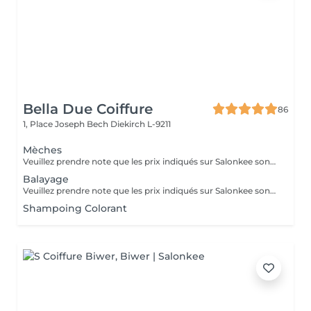
Bella Due Coiffure
86
1, Place Joseph Bech
Diekirch L-9211
Mèches
Veuillez prendre note que les prix indiqués sur Salonkee sont communiqués à titre informatif et s'entendent de base. Ces derniers sont susceptibles de varier selon le diagnostic réalisé à votre arrivée au salon et l'expertise du professionnel à qui vous confiez votre beauté. Dans tous les cas, un devis précis vous sera proposé et toutes réalisations de prestations seront effectuées avec votre accord. Un grand merci d'avance pour votre compréhension. Au plaisir de vous recevoir très vite.
Balayage
Veuillez prendre note que les prix indiqués sur Salonkee sont communiqués à titre informatif et s'entendent de base. Ces derniers sont susceptibles de varier selon le diagnostic réalisé à votre arrivée au salon et l'expertise du professionnel à qui vous confiez votre beauté. Dans tous les cas, un devis précis vous sera proposé et toutes réalisations de prestations seront effectuées avec votre accord. Un grand merci d'avance pour votre compréhension. Au plaisir de vous recevoir très vite.
Shampoing Colorant