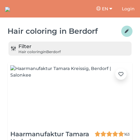
EN
Login
Hair coloring
in
Berdorf
Filter
Hair coloring
in
Berdorf
Haarmanufaktur Tamara
163