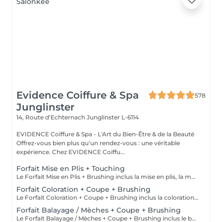
Evidence Coiffure & Spa
578
Junglinster
14, Route d‘Echternach
Junglinster L-6114
EVIDENCE Coiffure & Spa - L'Art du Bien-Être & de la Beauté
Offrez-vous bien plus qu'un rendez-vous : une véritable
expérience. Chez EVIDENCE Coiffu...
Forfait Mise en Plis + Touching
Le Forfait Mise en Plis + Brushing inclus la mise en plis, la mousse et le shampoing. Le prix pourra varier en fonction de la longueur des cheveux. Pour tout renseignement complémentaire, n'hésitez pas à nous appeler.
Forfait Coloration + Coupe + Brushing
Le Forfait Coloration + Coupe + Brushing inclus la coloration des racines, la coupe, le brushing et le shampoing. Le prix pourra varier en fonction de la longueur des cheveux. Pour tout renseignement complémentaire, n'hésitez pas à nous appeler.
Forfait Balayage / Mèches + Coupe + Brushing
Le Forfait Balayage / Mèches + Coupe + Brushing inclus le balayage, le traitement, la coupe, le brushing, le shampoing et le soin. Le prix pourra varier en fonction de la longueur des cheveux. Pour tout renseignement complémentaire, n'hésitez pas à nous appeler.