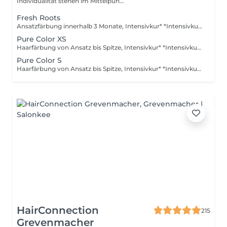
Individualität stehen im Mittelpun...
Fresh Roots
Ansatzfärbung innerhalb 3 Monate, Intensivkur* *Intensivkur: Versorgt das Haar mit hochkonzentrierten Pflegewirkstoffen, die tief in die Haarstruktur eindringen und Schäden gezielt reparieren
Pure Color XS
Haarfärbung von Ansatz bis Spitze, Intensivkur* *Intensivkur: Versorgt das Haar mit hochkonzentrierten Pflegewirkstoffen, die tief in die Haarstruktur eindringen und Schäden gezielt reparieren
Pure Color S
Haarfärbung von Ansatz bis Spitze, Intensivkur* *Intensivkur: Versorgt das Haar mit hochkonzentrierten Pflegewirkstoffen, die tief in die Haarstruktur eindringen und Schäden gezielt reparieren
HairConnection
215
Grevenmacher