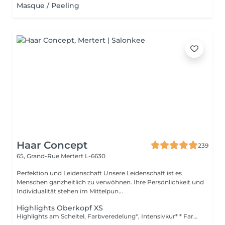
Masque / Peeling
Haar Concept
239
65, Grand-Rue
Mertert L-6630
Perfektion und Leidenschaft Unsere Leidenschaft ist es
Menschen ganzheitlich zu verwöhnen. Ihre Persönlichkeit und
Individualität stehen im Mittelpun...
Highlights Oberkopf XS
Highlights am Scheitel, Farbveredelung*, Intensivkur* * Farbveredelung: Nach dem Blondieren verleiht das Glossing dem Haar brillanten Glanz, veredelt den Farbton und sorgt für ein harmonisch strahlendes Ergebnis. Die pflegende Formel schließt die Schuppenschicht, neutralisiert unerwünschte Reflexe und hinterlässt das Haar geschmeidig, glänzend und gesund aussehend. *Intensivkur: Versorgt das Haar mit hochkonzentrierten Pflegewirkstoffen, die tief in die Haarstruktur eindringen und Schäden gezielt reparieren