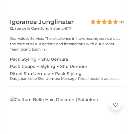
Igorance Junglinster
187
12, rue de la Gare
Junglinster L-6117
Our Values Service: The excellence in hairdressing service is at
the core of all our actions and interactions with our clients.
Team Spirit: Each in...
Pack Styling + Shu Uemura
Pack Coupe + Styling + Shu Uemura
Rituel Shu Uemura + Pack Styling
Das japanische Shu Uemura Massage-Ritual besteht aus einem 30-minütigen Shampoo und einer Behandlung zur Entspannung und intensiven Haarreparatur + Styling-Paket Die Preise dienen zur Orientierung und müssen nach einer individuellen Beratung durch Ihren Friseur/Stylisten/Spezialisten bestätigt werden. Die Geschäftsleitung behält sich das Recht vor, Änderungen zum reibungslosen Ablauf des Salons vorzunehmen