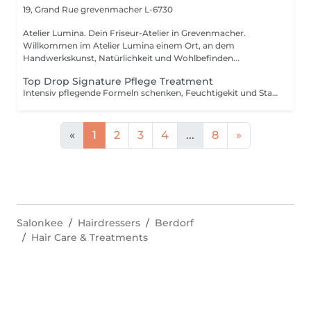
19, Grand Rue
grevenmacher L-6730
Atelier Lumina. Dein Friseur-Atelier in Grevenmacher.
Willkommen im Atelier Lumina einem Ort, an dem
Handwerkskunst, Natürlichkeit und Wohlbefinden...
Top Drop Signature Pflege Treatment
Intensiv pflegende Formeln schenken, Feuchtigekit und Stabilität für deine Haare! Diese Behandlung ist nur mit einer anderen Schnitt- oder Farbbehandlung buchbar.
«
1
2
3
4
...
8
»
Salonkee
Hairdressers
Berdorf
Hair Care & Treatments