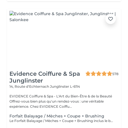
Evidence Coiffure & Spa
578
Junglinster
14, Route d‘Echternach
Junglinster L-6114
EVIDENCE Coiffure & Spa - L'Art du Bien-Être & de la Beauté
Offrez-vous bien plus qu'un rendez-vous : une véritable
expérience. Chez EVIDENCE Coiffu...
Forfait Balayage / Mèches + Coupe + Brushing
Le Forfait Balayage / Mèches + Coupe + Brushing inclus le balayage, le traitement, la coupe, le brushing, le shampoing et le soin. Le prix pourra varier en fonction de la longueur des cheveux. Pour tout renseignement complémentaire, n'hésitez pas à nous appeler.