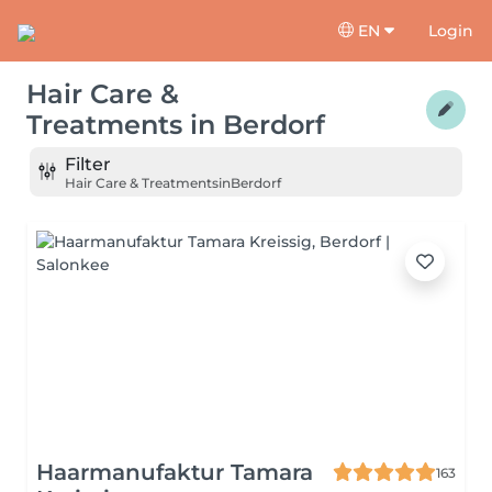
EN
Login
Hair Care &
Treatments
in
Berdorf
Filter
Hair Care & Treatments
in
Berdorf
Haarmanufaktur Tamara
163