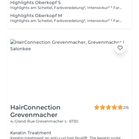
Highlights Oberkopf S
Highlights am Scheitel, Farbveredelung*, Intensivkur* * Farbveredelung: Nach dem Blondieren verleiht das Glossing dem Haar brillanten Glanz, veredelt den Farbton und sorgt für ein harmonisch strahlendes Ergebnis. Die pflegende Formel schließt die Schuppenschicht, neutralisiert unerwünschte Reflexe und hinterlässt das Haar geschmeidig, glänzend und gesund aussehend. *Intensivkur: Versorgt das Haar mit hochkonzentrierten Pflegewirkstoffen, die tief in die Haarstruktur eindringen und Schäden gezielt reparieren
Highlights Oberkopf M
Highlights am Scheitel, Farbveredelung*, Intensivkur* * Farbveredelung: Nach dem Blondieren verleiht das Glossing dem Haar brillanten Glanz, veredelt den Farbton und sorgt für ein harmonisch strahlendes Ergebnis. Die pflegende Formel schließt die Schuppenschicht, neutralisiert unerwünschte Reflexe und hinterlässt das Haar geschmeidig, glänzend und gesund aussehend. *Intensivkur: Versorgt das Haar mit hochkonzentrierten Pflegewirkstoffen, die tief in die Haarstruktur eindringen und Schäden gezielt reparieren
HairConnection
215
Grevenmacher
4, Grand-Rue
Grevenmacher L- 6730
Keratin Treatment
Keratin treatment an anti-curl hair facelift. The keratin system regenerates very damaged hair, they feel the energy and feeling of a new hair, shiny and strongly recovered.