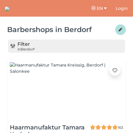
EN
Login
Barbershops
in
Berdorf
Filter
in
Berdorf
Haarmanufaktur Tamara
163