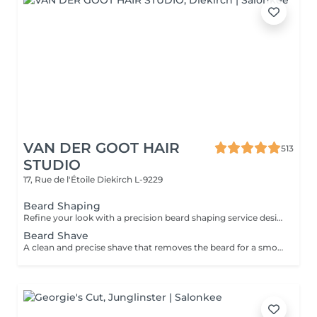
VAN DER GOOT HAIR
513
STUDIO
17, Rue de l'Étoile
Diekirch L-9229
Beard Shaping
Refine your look with a precision beard shaping service designed to keep your beard clean, balanced, and well-defined. This service focuses on detailed trimming, shaping, and precise line work to enhance your natural facial structure and create a sharp, polished finish.
Beard Shave
A clean and precise shave that removes the beard for a smooth, refreshed finish. Your skin is left soft, clean, and perfectly groomed.