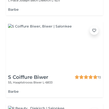
1, Place Joseph Bech
Diekirch L-9211
Barbe
S Coiffure Biwer
72
55, Haaptstrooss
Biwer L-6833
Barbe