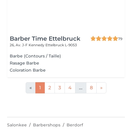
Barber Time Ettelbruck
79
26, Av. J-F Kennedy
Ettelbruck L-9053
Barbe (Contours / Taille)
Rasage Barbe
Coloration Barbe
«
1
2
3
4
...
8
»
Salonkee
Barbershops
Berdorf