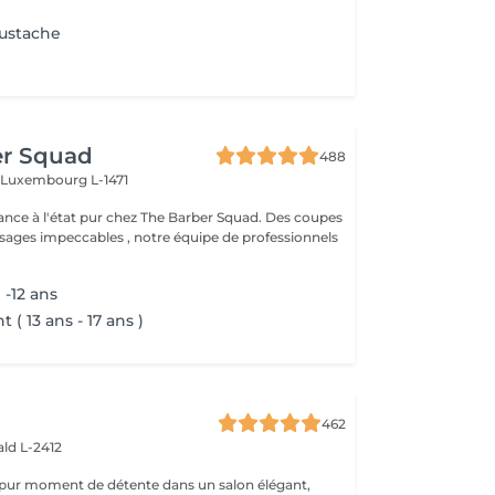
oustache
er Squad
488
h
Luxembourg L-1471
ance à l'état pur chez The Barber Squad. Des coupes
ages impeccables , notre équipe de professionnels
-12 ans
 ( 13 ans - 17 ans )
462
ld L-2412
 pur moment de détente dans un salon élégant,