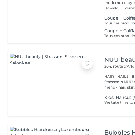
moderne et atypi
Howald, Luxembo
Coupe + Coiff
Coupe + Coiffa
NUU beaut
204, route d'Arl
HAIR - NAILS - 
Strassen is NUU a
menu - hair, skin, 
Kids' Haircut 
Bubbles H