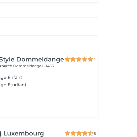
 Style Dommeldange
4
ernarch
Dommeldange L-1453
age Enfant
age Etudiant
aj Luxembourg
6