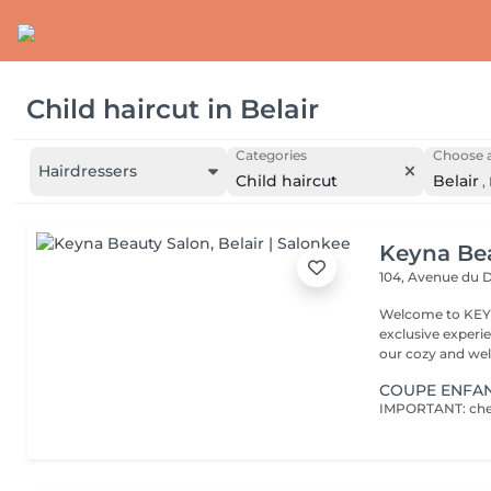
Child haircut
in
Belair
Categories
Choose a
Hairdressers
Child haircut
Belair
,
Keyna Be
104, Avenue du 
Welcome to KEYN
exclusive experie
our cozy and wel
COUPE ENFA