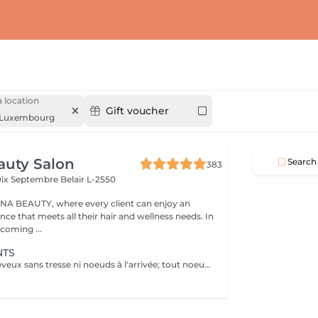
 location
Gift voucher
Luxembourg
auty Salon
Search
383
Dix Septembre
Belair L-2550
A BEAUTY, where every client can enjoy an
nce that meets all their hair and wellness needs. In
coming ...
NTS
IMPORTANT: cheveux sans tresse ni noeuds à l'arrivée; tout noeuds ou tressage entraîne l'annulation et 50% de la prestation est retenu. Veuillez noter que si un enfant arrive au salon avec des poux, nous ne pourrons pas procéder à la coupe de cheveux pour des raisons de santé et de sécurité. Dans ce cas, le rendez-vous sera tout de même facturé en raison de l'horaire réservé, afin de compenser la perte de chiffre d'affaires. Nous comprenons que cela peut être une situation difficile, et nous vous encourageons à vérifier les cheveux de votre enfant avant le rendez-vous. Merci de votre compréhension !