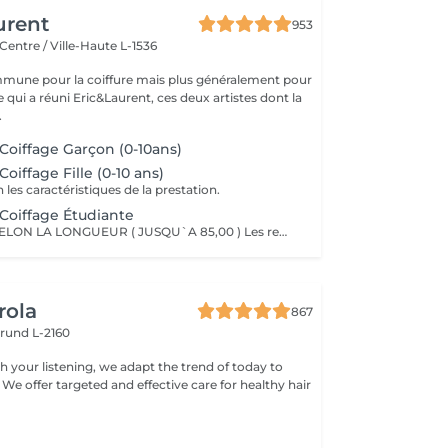
urent
953
Centre / Ville-Haute L-1536
mune pour la coiffure mais plus généralement pour
ce qui a réuni Eric&Laurent, ces deux artistes dont la
.
 Coiffage Garçon (0-10ans)
Coiffage Fille (0-10 ans)
n les caractéristiques de la prestation.
 Coiffage Étudiante
LE PRIX VARIE SELON LA LONGUEUR ( JUSQU`A 85,00 ) Les remises sont valables uniquement mardi-mercredi-jeudi sur les prestations couleur, toner et balayage (-10%)
rola
867
rund L-2160
h your listening, we adapt the trend of today to
 We offer targeted and effective care for healthy hair