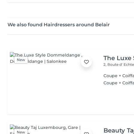
We also found Hairdressers around Belair
The Luxe
New
2, Route d' Echt
Coupe + Coiff
Coupe + Coiff
Beauty T
New