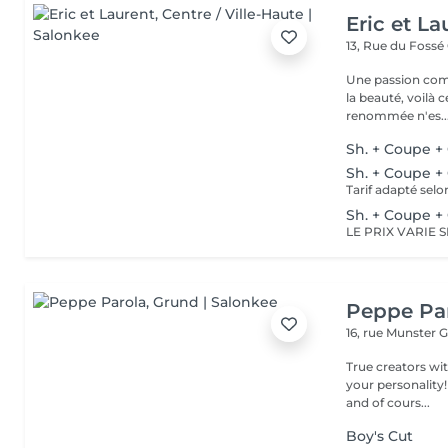
Eric et La
13, Rue du Fossé
Une passion com
la beauté, voilà 
renommée n'es..
Sh. + Coupe +
Sh. + Coupe + 
Tarif adapté selo
Sh. + Coupe +
Peppe Pa
16, rue Munster
G
True creators wit
your personality!
and of cours...
Boy's Cut