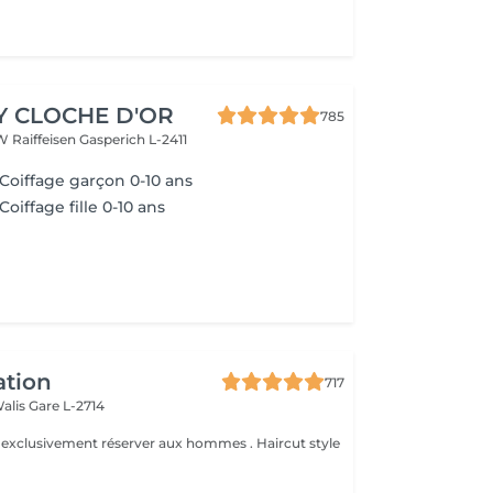
Y CLOCHE D'OR
785
W Raiffeisen
Gasperich L-2411
 Coiffage garçon 0-10 ans
Coiffage fille 0-10 ans
ation
717
Walis
Gare L-2714
e exclusivement réserver aux hommes . Haircut style