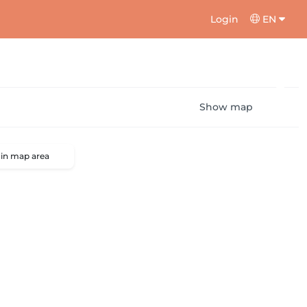
Login
EN
Show map
 in map area