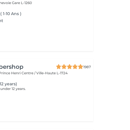
nnevoie
Gare L-1260
 1-10 Ans )
nt
rbershop
1987
 Prince Henri
Centre / Ville-Haute L-1724
12 years)
 under 12 years.