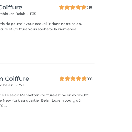
Coiffure
218
Archiducs
Belair L-1135
s de pouvoir vous accueillir dans notre salon.
ture et Coiffure vous souhaite la bienvenue.
n
 Coiffure
166
ix
Belair L-1371
e Le salon Manhattan Coiffure est né en avril 2009
de New York au quartier Belair Luxembourg où
 Ya...
n