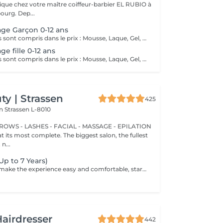
que chez votre maître coiffeur-barbier EL RUBIO à
urg. Dep...
age Garçon 0-12 ans
Tous ces produits sont compris dans le prix : Mousse, Laque, Gel, Soin démêlant, Shampoing spécifique. Tous les produits que nous utilisons sont des produits de qualité professionnelle.
ge fille 0-12 ans
Tous ces produits sont compris dans le prix : Mousse, Laque, Gel, Soin démêlant, Shampoing spécifique. Tous les produits que nous utilisons sont des produits de qualité professionnelle.
y | Strassen
425
on
Strassen L-8010
BROWS - LASHES - FACIAL - MASSAGE - EPILATION
t its most complete. The biggest salon, the fullest
n...
(Up to 7 Years)
We take time to make the experience easy and comfortable, starting with a short talk to understand the look you want, followed by a careful cut.
airdresser
442