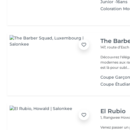
Junior -16ans
Coloration M
The Barb
147, route d’Esc
Découvrez l'élég
modernes aux ras
est là pour subl...
Coupe Garçon 
Coupe Étudiant
El Rubio
1, Rangwee
Howa
Venez passer un