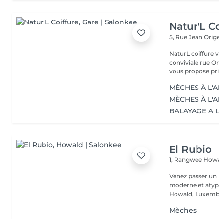
Natur'L Co
5, Rue Jean Orig
NaturL coiffure 
conviviale rue Orige
vous propose prin
MÈCHES À L'
MÈCHES À L'A
BALAYAGE A L
El Rubio
1, Rangwee
Howa
Venez passer un
moderne et atypi
Howald, Luxembo
Mèches