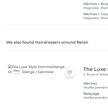
Mèches + Bru
Mèches + Cou
We also found Hairdressers around Belair
The Luxe
New
2, Route d' Echt
Mèches
Balayage