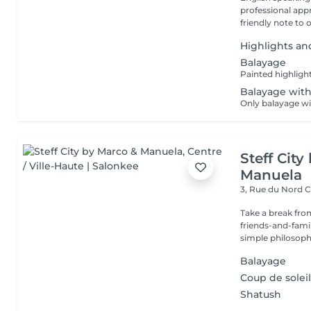
professional app
friendly note to o
Highlights an
Balayage
Painted highligh
Balayage with
Only balayage wi
Steff Cit
Manuela
3, Rue du Nord
C
Take a break from
friends-and-family
simple philosophy
Balayage
Coup de solei
Shatush