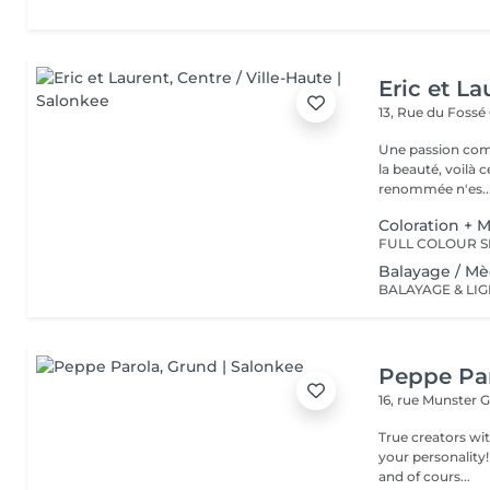
Eric et La
13, Rue du Fossé
Une passion com
la beauté, voilà 
renommée n'es..
Coloration + 
Balayage / M
Peppe Pa
16, rue Munster
G
True creators wit
your personality!
and of cours...