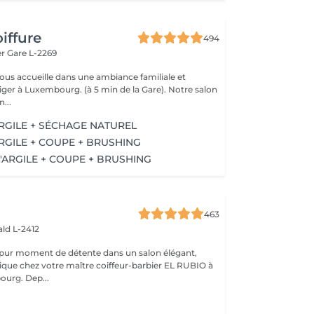
iffure
494
er
Gare L-2269
vous accueille dans une ambiance familiale et
r à Luxembourg. (à 5 min de la Gare). Notre salon
...
ARGILE + SÉCHAGE NATUREL
RGILE + COUPE + BRUSHING
'ARGILE + COUPE + BRUSHING
463
ld L-2412
 pur moment de détente dans un salon élégant,
que chez votre maître coiffeur-barbier EL RUBIO à
urg. Dep...