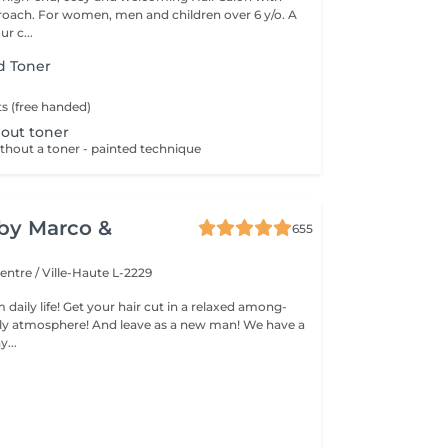
roach. For women, men and children over 6 y/o. A
ur c...
d Toner
ts (free handed)
out toner
thout a toner - painted technique
y by Marco &
655
entre / Ville-Haute L-2229
 daily life! Get your hair cut in a relaxed among-
 atmosphere! And leave as a new man! We have a
...
l