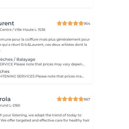
urent
954
Centre / Ville-Haute L-1536
mune pour la coiffure mais plus généralement pour
ce qui a réuni Eric&Laurent, ces deux artistes dont la
.
Mèches / Balayage
FULL COLOUR SERVICE Please note that prices may vary depending on hair length, hair density, additional product usage, and the complexity of the service. COLOR.ME by KEVIN.MURPHY Experience a luxurious colour service powered by COLOR.ME by KEVIN.MURPHY, a high-performance colour range designed to deliver exceptional results while respecting the integrity of the hair. Benefits: Ammonia-free, PPD-free, and paraben-free formula Enriched with Honey, Shea Butter, and Pomegranate for enhanced care and shine Provides up to 100% grey hair coverage Delivers rich, vibrant, and long-lasting colour results Leaves the hair soft, healthy, and radiant Cruelty-free and ethically developed A premium colouring experience that combines beautiful colour performance with advanced hair care technology.
èches
BALAYAGE & LIGHTENING SERVICES Please note that prices may vary depending on hair length, hair density, the amount of product required, and the complexity of the service. TAILORED LIGHT & DIMENSION Enhance your hair with our bespoke balayage and lightening techniques, designed to bring brightness, depth, and dimension to your look. Each service is carefully customised to enhance your natural colour and create a harmonious, luminous result that is perfectly tailored to your style and features.
rola
867
rund L-2160
h your listening, we adapt the trend of today to
 We offer targeted and effective care for healthy hair