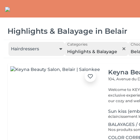
Highlights & Balayage
in
Belair
Categories
Choo
Hairdressers
Highlights & Balayage
Bela
Keyna Be
104, Avenue du 
Welcome to KEYN
exclusive experie
our cozy and wel
Sun kiss (embr
BALAYAGES /
COLOR CORREC