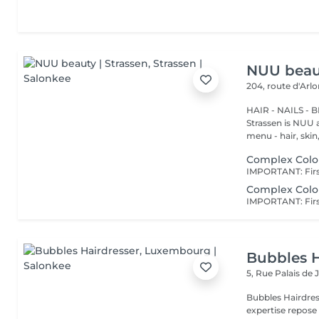
NUU beaut
204, route d'Arl
HAIR - NAILS - 
Strassen is NUU a
menu - hair, skin, 
Complex Colou
Complex Colou
Bubbles H
5, Rue Palais de 
Bubbles Hairdresser L'élégance au service de votre 
expertise repose