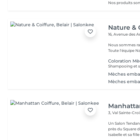
Nature & 
16, Avenue des 
Nous sommes ravi
Toute l'équipe Na
Coloration M
Shampooing et s
Mèches embal
Mèches embal
Manhattan
3, Val Sainte-Cro
Un Salon Tendanc
près du Square 
Isabelle et sa fille