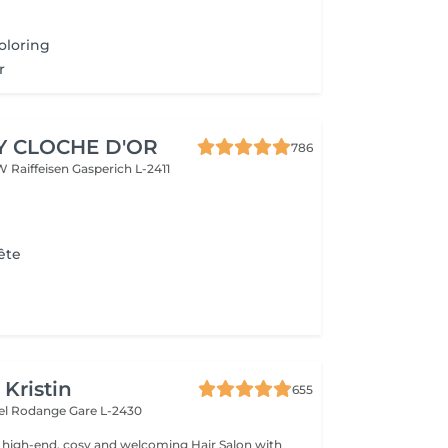
oloring
r
Y CLOCHE D'OR
786
W Raiffeisen
Gasperich L-2411
ête
 Kristin
655
hel Rodange
Gare L-2430
 high-end, cosy and welcoming Hair Salon with