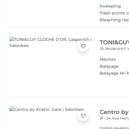
Sweeping
Flash points c
Bleaching Hai
TONI&GU
25, Boulevard F.
Mèches
Balayage
Balayage Mi-T
Centro by
18 - 24, Rue Mic
English speaking