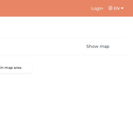
Login
EN
Show map
 in map area