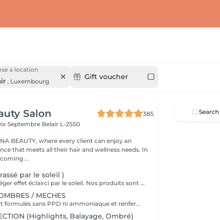
se a location
Gift voucher
ir
,
Luxembourg
auty Salon
Search
385
Dix Septembre
Belair L-2550
A BEAUTY, where every client can enjoy an
nce that meets all their hair and wellness needs. In
coming ...
assé par le soleil )
éclaircissement léger effet éclairci par le soleil. Nos produits sont formulés sans PPD ni ammoniaque et renferment des ingrédients d'origine naturelle comme l'aloe vera, le miel, le beurre de karité et la grenade. VEUILLEZ SÉLECTIONNER LE COIFFAGE PAR LA SUITE DE VOTRE RÉSERVATION SVP
 OMBRES / MECHES
Nos produits sont formulés sans PPD ni ammoniaque et renferment des ingrédients d'origine naturelle comme l'aloe vera, le miel, le beurre de karité et la grenade. VEUILLEZ SÉLECTIONNER LE COIFFAGE PAR LA SUITE DE VOTRE RÉSERVATION SVP
TION (Highlights, Balayage, Ombré)