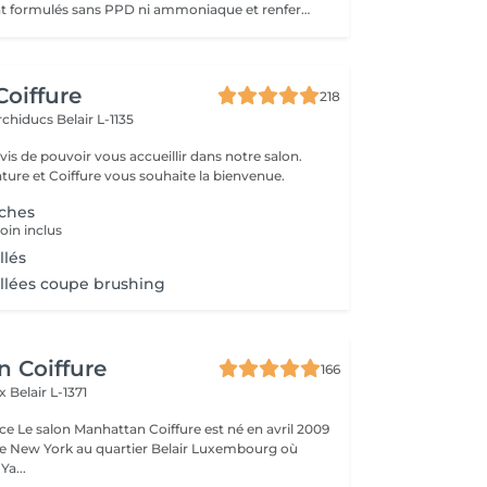
Nos produits sont formulés sans PPD ni ammoniaque et renferment des ingrédients d'origine naturelle comme l'aloe vera, le miel, le beurre de karité et la grenade. VEUILLEZ SÉLECTIONNER LE COIFFAGE PAR LA SUITE DE VOTRE RÉSERVATION SVP
Coiffure
218
Archiducs
Belair L-1135
s de pouvoir vous accueillir dans notre salon.
ture et Coiffure vous souhaite la bienvenue.
èches
oin inclus
lés
lées coupe brushing
 Coiffure
166
ix
Belair L-1371
e Le salon Manhattan Coiffure est né en avril 2009
de New York au quartier Belair Luxembourg où
 Ya...