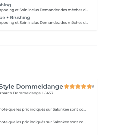
shing
Diagnostic, Shampooing et Soin inclus Demandez des mêches dernière tendance à Manhattan Coiffure
pe + Brushing
Diagnostic, Shampooing et Soin inclus Demandez des mêches dernière tendance à Manhattan Coiffure
 Style Dommeldange
5
ernarch
Dommeldange L-1453
Veuillez prendre note que les prix indiqués sur Salonkee sont communiqués à titre informatif et s'entendent de base. Ces derniers sont susceptibles de varier selon le diagnostic réalisé à votre arrivée au salon et l'expertise du professionnel à qui vous confiez votre beauté. Dans tous les cas, un devis précis vous sera proposé et toutes réalisations de prestations seront effectuées avec votre accord. Un grand merci d'avance pour votre compréhension. Au plaisir de vous recevoir très vite.
Veuillez prendre note que les prix indiqués sur Salonkee sont communiqués à titre informatif et s'entendent de base. Ces derniers sont susceptibles de varier selon le diagnostic réalisé à votre arrivée au salon et l'expertise du professionnel à qui vous confiez votre beauté. Dans tous les cas, un devis précis vous sera proposé et toutes réalisations de prestations seront effectuées avec votre accord. Un grand merci d'avance pour votre compréhension. Au plaisir de vous recevoir très vite.