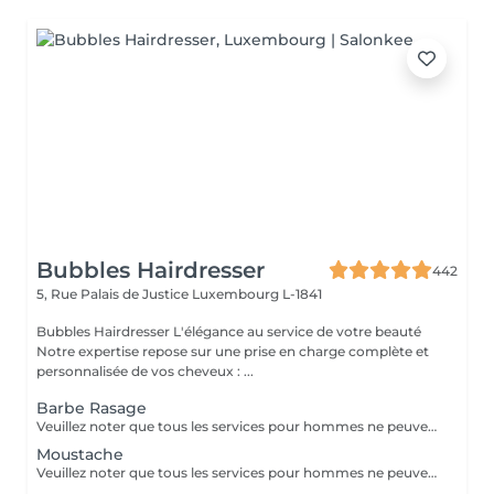
Bubbles Hairdresser
442
5, Rue Palais de Justice
Luxembourg L-1841
Bubbles Hairdresser L'élégance au service de votre beauté
Notre expertise repose sur une prise en charge complète et
personnalisée de vos cheveux : ...
Barbe Rasage
Veuillez noter que tous les services pour hommes ne peuvent PAS être réservés en ligne. Merci d'appeler ou de passer pour réserver ces derniers. Quiconque ne respecte pas cela et réserve un service pour femme à la place ou utilise le compte d'une femme pour bloquer du temps pour le service d'un homme sera bloqué de toutes les réservations futures.
Moustache
Veuillez noter que tous les services pour hommes ne peuvent PAS être réservés en ligne. Merci d'appeler ou de passer pour réserver ces derniers. Quiconque ne respecte pas cela et réserve un service pour femme à la place ou utilise le compte d'une femme pour bloquer du temps pour le service d'un homme sera bloqué de toutes les réservations futures.