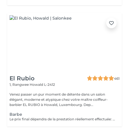
El Rubio
461
1, Rangwee
Howald L-2412
Venez passer un pur moment de détente dans un salon
élégant, moderne et atypique chez votre maître coiffeur-
barbier EL RUBIO à Howald, Luxembourg. Dep...
Barbe
Le prix final dépendra de la prestation réellement effectuée: Taille barbe : 26 EUR Taille barbe avec rasage contours : 32.5 EUR Rasage complet avec soins : 32.5 EUR