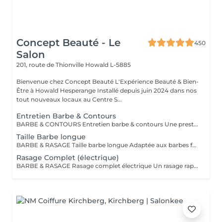
Concept Beauté - Le
450
Salon
201, route de Thionville
Howald L-5885
Bienvenue chez Concept Beauté L'Expérience Beauté & Bien-
Être à Howald Hesperange Installé depuis juin 2024 dans nos
tout nouveaux locaux au Centre S...
Entretien Barbe & Contours
BARBE & CONTOURS Entretien barbe & contours Une prestation idéale pour entretenir votre barbe et lui donner une forme nette et soignée. Cyril redéfinit les contours avec précision et travaille la longueur pour un résultat harmonieux. Finition aux ciseaux et à la tondeuse. Bienvenue dans notre espace Barber avec Cyril, notre expert barbier Nous accueillons notre clientèle masculine dans un espace Barber élégant et moderne, où Cyril, notre barbier, met son expertise au service de votre style. Que ce soit pour une coupe de cheveux impeccable ou un soin de barbe sur mesure, chaque prestation est réalisée avec précision et savoir-faire, dans une ambiance conviviale et raffinée.
Taille Barbe longue
BARBE & RASAGE Taille barbe longue Adaptée aux barbes fournies et longues, cette prestation permet d'équilibrer les volumes et de structurer votre barbe tout en respectant votre style. La coupe est réalisée aux ciseaux et à la tondeuse, avec des soins spécifiques pour nourrir et discipliner le poil. Bienvenue dans notre espace Barber avec Cyril, notre expert barbier Nous accueillons notre clientèle masculine dans un espace Barber élégant et moderne, où Cyril, notre barbier, met son expertise au service de votre style. Que ce soit pour une coupe de cheveux impeccable ou un soin de barbe sur mesure, chaque prestation est réalisée avec précision et savoir-faire, dans une ambiance conviviale et raffinée.
Rasage Complet (électrique)
BARBE & RASAGE Rasage complet électrique Un rasage rapide et efficace réalisé à la tondeuse et à la shavette électrique, idéal pour un look soigné et sans irritation. Bienvenue dans notre espace Barber avec Cyril, notre expert barbier Nous accueillons notre clientèle masculine dans un espace Barber élégant et moderne, où Cyril, notre barbier, met son expertise au service de votre style. Que ce soit pour une coupe de cheveux impeccable ou un soin de barbe sur mesure, chaque prestation est réalisée avec précision et savoir-faire, dans une ambiance conviviale et raffinée.