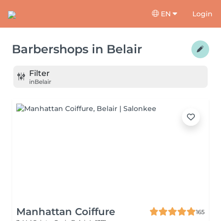
EN
Login
Barbershops
in
Belair
Filter
in
Belair
Manhattan Coiffure
165