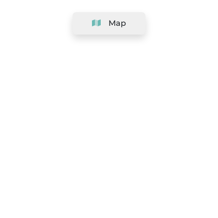
Map
Company
Support
Team
&
Careers
Information for salons
Legal
Exercise withdrawal right
Terms and conditions