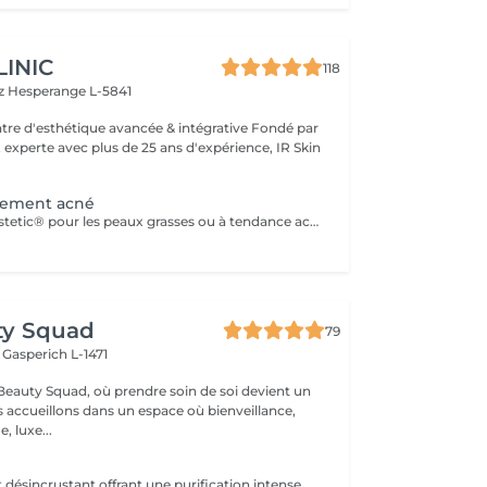
LINIC
118
tz
Hesperange L-5841
 experte avec plus de 25 ans d'expérience, IR Skin
itement acné
Solutions mesoestetic® pour les peaux grasses ou à tendance acnéique. Résultats dermatologiquement prouvés.Méthode professionnelle esthétique pour le traitement des peaux à tendance acnéique et séborrhéique. Nettoie en profondeur la peau des impuretés acnéiques, facilitant ainsi l'activité optimale de l'unité pilosébacée.
ty Squad
79
h
Gasperich L-1471
eauty Squad, où prendre soin de soi devient un
s accueillons dans un espace où bienveillance,
, luxe...
Soin nettoyant et désincrustant offrant une purification intense, aidant les peaux à tendance acnéique et séborrhéique à retrouver un équilibre Deep Purify nettoie les pores en profondeur pour prévenir et atténuer les imperfections. Ce soin est indispensable à une bonne pénétration des agents actifs lors de l'application de produits cosméceutiques. 1 Séance: 135€ forfait 5 séances : 610€