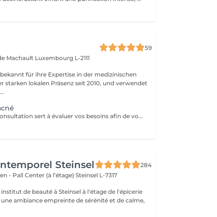
59
 de Machault
Luxembourg L-2111
 bekannt für ihre Expertise in der medizinischen
er starken lokalen Präsenz seit 2010, und verwendet
..
acné
Cette première consultation sert à évaluer vos besoins afin de vous guider vers les soins sur mesure qui répondront au mieux. À cette occasion, toutes les informations nécessaires, telles que les contre-indications, les résultats attendus et autres détails importants, vous seront fournies pour assurer une prise en charge optimale et vous garantir un suivi personnalisé.
'Intemporel Steinsel
284
en - Pall Center (à l’étage)
Steinsel L-7317
nstitut de beauté à Steinsel à l'étage de l'épicerie
s une ambiance empreinte de sérénité et de calme,