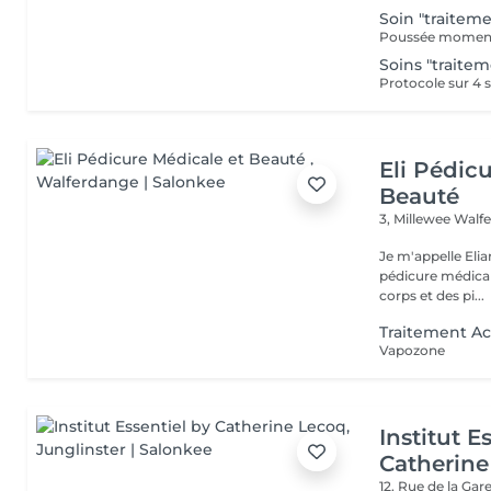
Soin "traitem
Soins "traite
Eli Pédic
Beauté
3, Millewee
Walf
Je m'appelle Elia
pédicure médical
corps et des pi...
Traitement A
Vapozone
Institut E
Catherine
12, Rue de la Gar