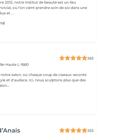
 2012, notre institut de beauté est un lieu
vivial, où l'on vient prendre soin de soi dans une
e et ...
cné
263
ille-Haute L-1660
notre salon, où chaque coup de ciseaux raconte
tyle et d'audace. Ici, nous sculptons plus que des
éon...
d’Anais
255