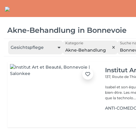
Akne-Behandlung
in
Bonnevoie
Kategorie
Suche na
Gesichtspflege
Akne-Behandlung
Bonnev
Institut A
137, Route de Thi
Isabel et son éq
bien-être. Les meilleures marques esthétiques et cosmétiques ainsi
que la technolo..
ANTI-COMEDONS