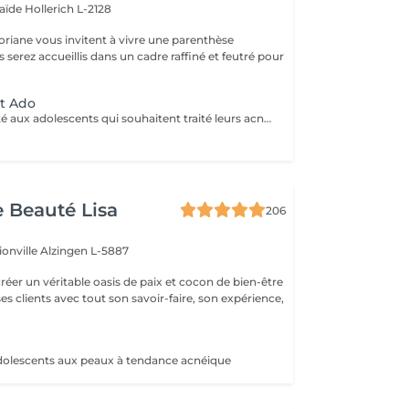
laïde
Hollerich L-2128
oriane vous invitent à vivre une parenthèse
nt Ado
Ce soin est adapté aux adolescents qui souhaitent traité leurs acné ou avoir une peau plus lisse et lumineuse !
e Beauté Lisa
206
ionville
Alzingen L-5887
créer un véritable oasis de paix et cocon de bien-être
 ses clients avec tout son savoir-faire, son expérience,
dolescents aux peaux à tendance acnéique