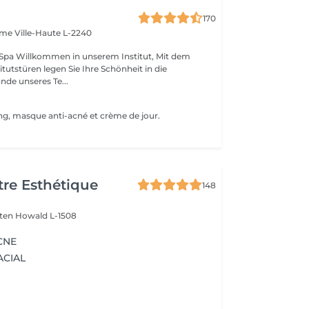
170
Dame
Ville-Haute L-2240
tut, Mit dem
itutstüren legen Sie Ihre Schönheit in die
de unseres Te...
ng, masque anti-acné et crème de jour.
re Esthétique
148
lten
Howald L-1508
CNE
ACIAL