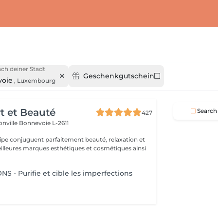
ch deiner Stadt
Geschenkgutschein
oie
,
Luxembourg
rt et Beauté
Search
427
onville
Bonnevoie L-2611
uipe conjuguent parfaitement beauté, relaxation et
.
 - Purifie et cible les imperfections