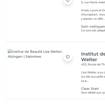
3, rue Marie-Ade
Anais, Laura et D
d'exception. Vous serez accueillis dans un cadre raffiné et feutré pour
y passer un déli...
Soin nettoya
Institut d
Welter
433, Route de Th
Lisa Welter a su 
où elle accueille
sa p...
Clear Start
Soin dédié aux a