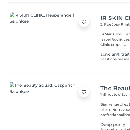
IR SKIN C
3, Rue Josy Prin
IR Skin Clinic Centre d'esthétique avancée & intégrative Fondé par
Isabel Rodrigues,
Clinic propos...
acnelan® tra
The Beau
145, route d'Esc
Bienvenue chez B
plaisir. Nous vou
professionnalisme
Deep purify