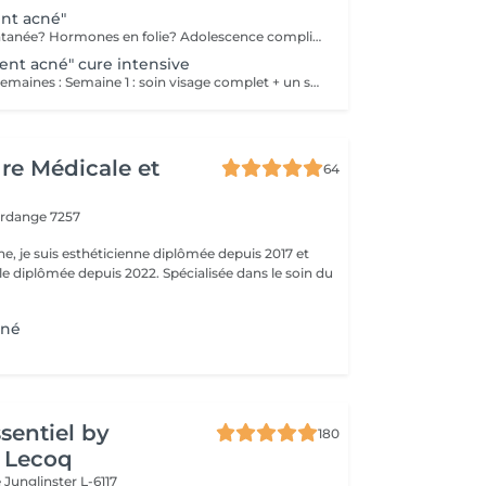
ent acné"
Poussée momentanée? Hormones en folie? Adolescence compliquée? Ce soin est pour vous. Le soin visage complet comprend un nettoyage en profondeur de la peau avec vapeur et extraction des comédons, un léger massage suivi de 20' de traitement. LED et un masque apaisant ou purifiant. Le soin flash est conseillé en entretien suite à un soin complet, entre 2 soins par exemple ou si acné plus tenace. Il comprend un nettoyage du visage, un léger massage et le traitement LED 20'. Pourquoi la LED? La puissance de la lumière LED bleue agit rapidement et efficacement pour éliminer l'acné, les imperfections et l'inflammation existantes, sans dessécher la peau. Elle régule également la production de sébum pour prévenir de futures éruptions cutanées, laissant votre peau claire, saine et lisse.
ment acné" cure intensive
Protocole sur 4 semaines : Semaine 1 : soin visage complet + un soin flash (espacé de 2 jours minimum) Semaine 2 / 3 et 4 : 2 soins flash (espacé de 2 jours minimum) Descriptif complet : voir "Soin traitement acné"
ure Médicale et
64
erdange 7257
ne, je suis esthéticienne diplômée depuis 2017 et
e diplômée depuis 2022. Spécialisée dans le soin du
cné
ssentiel by
180
 Lecoq
e
Junglinster L-6117