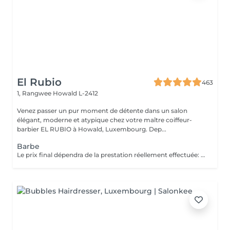
El Rubio
463
1, Rangwee
Howald L-2412
Venez passer un pur moment de détente dans un salon
élégant, moderne et atypique chez votre maître coiffeur-
barbier EL RUBIO à Howald, Luxembourg. Dep...
Barbe
Le prix final dépendra de la prestation réellement effectuée: Taille barbe : 26 EUR Taille barbe avec rasage contours : 32.5 EUR Rasage complet avec soins : 32.5 EUR