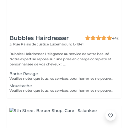
Bubbles Hairdresser
442
5, Rue Palais de Justice
Luxembourg L-1841
Bubbles Hairdresser L'élégance au service de votre beauté
Notre expertise repose sur une prise en charge complète et
personnalisée de vos cheveux : ...
Barbe Rasage
Veuillez noter que tous les services pour hommes ne peuvent PAS être réservés en ligne. Merci d'appeler ou de passer pour réserver ces derniers. Quiconque ne respecte pas cela et réserve un service pour femme à la place ou utilise le compte d'une femme pour bloquer du temps pour le service d'un homme sera bloqué de toutes les réservations futures.
Moustache
Veuillez noter que tous les services pour hommes ne peuvent PAS être réservés en ligne. Merci d'appeler ou de passer pour réserver ces derniers. Quiconque ne respecte pas cela et réserve un service pour femme à la place ou utilise le compte d'une femme pour bloquer du temps pour le service d'un homme sera bloqué de toutes les réservations futures.