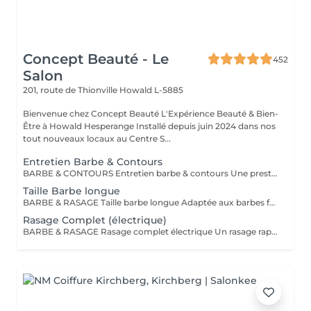
Concept Beauté - Le
452
Salon
201, route de Thionville
Howald L-5885
Bienvenue chez Concept Beauté L'Expérience Beauté & Bien-
Être à Howald Hesperange Installé depuis juin 2024 dans nos
tout nouveaux locaux au Centre S...
Entretien Barbe & Contours
BARBE & CONTOURS Entretien barbe & contours Une prestation idéale pour entretenir votre barbe et lui donner une forme nette et soignée. Cyril redéfinit les contours avec précision et travaille la longueur pour un résultat harmonieux. Finition aux ciseaux et à la tondeuse. Bienvenue dans notre espace Barber avec Cyril, notre expert barbier Nous accueillons notre clientèle masculine dans un espace Barber élégant et moderne, où Cyril, notre barbier, met son expertise au service de votre style. Que ce soit pour une coupe de cheveux impeccable ou un soin de barbe sur mesure, chaque prestation est réalisée avec précision et savoir-faire, dans une ambiance conviviale et raffinée.
Taille Barbe longue
BARBE & RASAGE Taille barbe longue Adaptée aux barbes fournies et longues, cette prestation permet d'équilibrer les volumes et de structurer votre barbe tout en respectant votre style. La coupe est réalisée aux ciseaux et à la tondeuse, avec des soins spécifiques pour nourrir et discipliner le poil. Bienvenue dans notre espace Barber avec Cyril, notre expert barbier Nous accueillons notre clientèle masculine dans un espace Barber élégant et moderne, où Cyril, notre barbier, met son expertise au service de votre style. Que ce soit pour une coupe de cheveux impeccable ou un soin de barbe sur mesure, chaque prestation est réalisée avec précision et savoir-faire, dans une ambiance conviviale et raffinée.
Rasage Complet (électrique)
BARBE & RASAGE Rasage complet électrique Un rasage rapide et efficace réalisé à la tondeuse et à la shavette électrique, idéal pour un look soigné et sans irritation. Bienvenue dans notre espace Barber avec Cyril, notre expert barbier Nous accueillons notre clientèle masculine dans un espace Barber élégant et moderne, où Cyril, notre barbier, met son expertise au service de votre style. Que ce soit pour une coupe de cheveux impeccable ou un soin de barbe sur mesure, chaque prestation est réalisée avec précision et savoir-faire, dans une ambiance conviviale et raffinée.