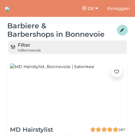
DE
Einloggen
Barbiere &
Barbershops
in
Bonnevoie
Filter
in
Bonnevoie
MD Hairstylist
287