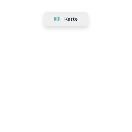
Karte
Unternehmen
Support
Team
&
Jobs
Ihr Geschäft hinzufügen
Rechtlich
Widerrufsrecht ausüben
AGBs