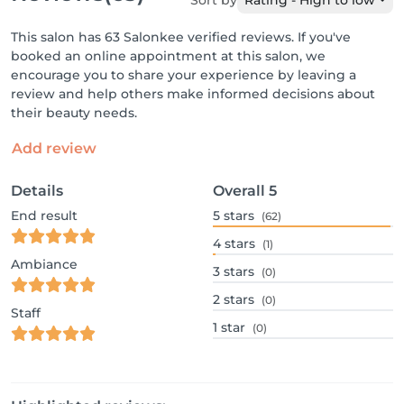
Sort by
Rating - High to low
This salon has 63 Salonkee verified reviews. If you've
booked an online appointment at this salon, we
encourage you to share your experience by leaving a
review and help others make informed decisions about
their beauty needs.
Add review
Details
Overall
5
End result
5
stars
(62)
4
stars
(1)
Ambiance
3
stars
(0)
2
stars
(0)
Staff
1
star
(0)