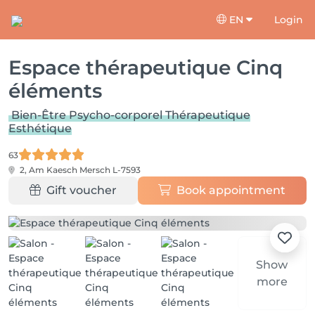
EN
Login
Espace thérapeutique Cinq
éléments
Bien-Être Psycho-corporel Thérapeutique
Esthétique
63
2, Am Kaesch
Mersch L-7593
Gift voucher
Book appointment
Show
more