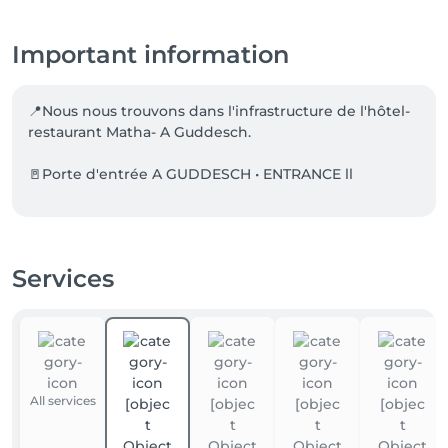
Important information
📍Nous nous trouvons dans l'infrastructure de l'hôtel-
restaurant Matha- A Guddesch.

🚪Porte d'entrée A GUDDESCH • ENTRANCE ll

🚙 Parking de l'hôtel/restaurant à votre disposition. 

🔋Parking avec bornes électriques disponibles 
Services
devant l'espace.
All services