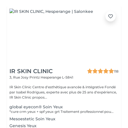
IR SKIN CLINIC
118
3, Rue Josy Printz
Hesperange L-5841
IR Skin Clinic Centre d'esthétique avancée & intégrative Fondé
par Isabel Rodrigues, experte avec plus de 25 ans d'expérience,
IR Skin Clinic propos...
global eyecon® Soin Yeux
*cure crm yeux + spf yeux grt Traitement professionnel pour corriger les multiples imperfections du contour oculaire. Traitement GLOBAL pour combattre les multiples imperfections de la zone péri oculaire. Protocole combiné de différentes catégories de produit : peeling + solution transépidermique. Efficacité thérapeutique maximale et protocole très faiblement invasif. Produits spécifiquement développés pour cette zone avec une excellente tolérance dermique et oculaire, testés sous contrôle dermatologique et ophtalmologique. Pour atténuer les rides et lignes d'expression, poches et cernes, et à l'affaissement de la paupière supérieure. Durée: 30 min, en cure de 6 soins à raison d'un soin par semaine.
Mesoestetic Soin Yeux
Genesis Yeux