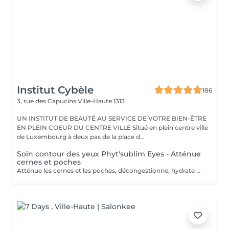
Institut Cybèle
186
3, rue des Capucins
Ville-Haute 1313
UN INSTITUT DE BEAUTÉ AU SERVICE DE VOTRE BIEN-ÊTRE
EN PLEIN COEUR DU CENTRE VILLE Situé en plein centre ville
de Luxembourg à deux pas de la place d...
Soin contour des yeux Phyt'sublim Eyes - Atténue
cernes et poches
Atténue les cernes et les poches, décongestionne, hydrate Avec le soin contour des yeux certifié bio Phyt'Sublim Eyes, découvrez toute l'expertise professionnelle de Phyt's rien que pour vos yeux. Constitué de 8 étapes, qui s'enchaînent au rythme des manuvres décongestionnantes et drainantes, il conjugue parfaitement soin et détente. Sérum bio concentré d'actifs, baume fondant stimulant, masque peel-off défroissant et émulsion légère défatigante Immédiatement, décongestionné et dynamisé. Convient pour : Tous types de peaux