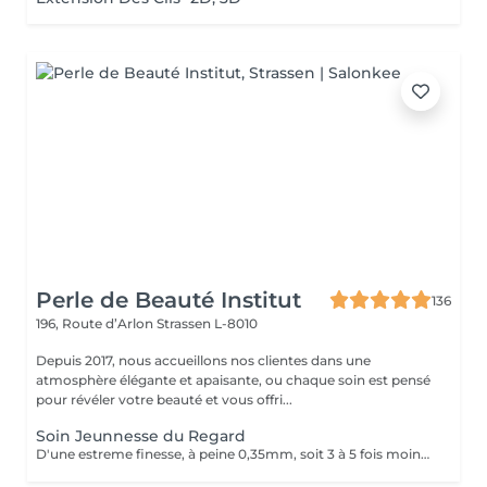
Perle de Beauté Institut
136
196, Route d’Arlon
Strassen L-8010
Depuis 2017, nous accueillons nos clientes dans une
atmosphère élégante et apaisante, ou chaque soin est pensé
pour révéler votre beauté et vous offri...
Soin Jeunnesse du Regard
D'une estreme finesse, à peine 0,35mm, soit 3 à 5 fois moins quelle celle du visage et pauvre en élastine, en collagène et en cellules graisseuses, le contour des yeux est la zone la plus fragile et la plus vulhérable du visage. Constamment mobilisé avec près de 10000 clignement quitidients, il reflète les premieres signes du vieillissement avec son relachement cutané et l'apparition des rides. Un soin specifique contour les yeux c'est un soin qui hydrate le contour de l'oeil avec un effet anti-âge, anti-poches.