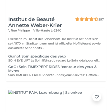
Institut de Beauté
597
Annette Weber-Krier
1, Rue Philippe II
Ville-Haute L-2340
Exzellenz im Dienst der Schönheit! Das Institut befindet sich
seit 1970 im Stadtzentrum und ist offizieller Hoflieferant sowie
das älteste Schönheits...
Guinot Soin spécifique des yeux
SOIN EYE LIFT Le Soin lifting du regard Le Soin idéal pour effacer les signes de l'âge (rides, relâchement des paupières) et les marques de fatigue (poches, cernes). RÉSULTATS BEAUTÉ LE REGARD EST DÉFATIGUÉ, VISIBLEMENT PLUS JEUNE. Action sur les signes de l'âge - Les rides et ridules sont lissées. - Les paupières sont rehaussées. Le regard est agrandi et rajeuni. Action sur les signes de fatigue - Les poches et les cernes sont visiblement atténués. Le regard est reposé et lumineux. SECRETS DU SOIN MODELAGE YEUX Sérum de Modelage Yeux et techniques manuelles ciblées pour favoriser le drainage en relançant la microcirculation afin d'atténuer les poches et les cernes. STIMULATION MUSCULAIRE YEUX La stimulation musculaire fait travailler les muscles du contour des yeux, grâce au micro-courant de stimulation. Cette phase, associée au Sérum Gel Yeux retend les traits en redonnant du volume aux muscles et draine les poches et les cernes en relançant la microcirculation. Effet "lifting" immédiat : les rides de la patte d'oie et la ride du lion sont lissées et les paupières sont rehaussées. MASQUE YEUX Le Masque exclusif GUINOT en non tissé permet de lisser la ride de la patte d'oie et la ride du lion, et de réduire visiblement les poches et les cernes.
GdC : Soin TIMEXPERT RIDES "contour des yeux &
lèvres
Soin TIMEXPERT RIDES "contour des yeux & lèvres" L'efficacite des composants actifs de TimexpertRides ( BTX-Tripeptine, Tissulage Tech, Energy Pythoactives ). La combinaison de bio-engineering pour eliminer les rides avec des ingredients specifiques, qui agissent contre les differentes sortes de problemes comme les cercles noirs, les cernes et le relachement. La peau autour des yeux retrouve de la clarte, de l'energie et de la fermete. Résultats immédiats. - Tout type de peau normale à sèche - Toute saison - Recommandé à partir 30 ans Sous forme d'une cure de trois sessions, une par semaine ou comme traitement flash. Massage spécifique : Cupping-yoga facial-pierre Gua-Sha