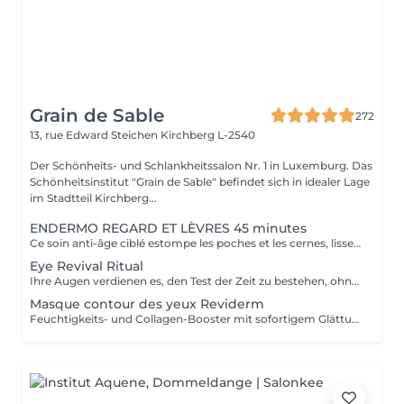
Grain de Sable
272
13, rue Edward Steichen
Kirchberg L-2540
Der Schönheits- und Schlankheitssalon Nr. 1 in Luxemburg. Das
Schönheitsinstitut "Grain de Sable" befindet sich in idealer Lage
im Stadtteil Kirchberg...
ENDERMO REGARD ET LÈVRES 45 minutes
Ce soin anti-âge ciblé estompe les poches et les cernes, lisse les rides du contour des yeux et de la bouche, repulpe les lèvres et rehausse les paupières pour ouvrir et défatiguer le regard.
Eye Revival Ritual
Ihre Augen verdienen es, den Test der Zeit zu bestehen, ohne ihre Ausstrahlung zu verlieren, das ist die Mission von CellCollagen Eye Contour. Die subtile Kombination aus ihrer mit Hibiskus-Oligopeptiden angereicherten Kollagenmatrix und dem Zellserum, mit dem sie infundiert ist, wird Ihre Augenkontur vergrößern. Diese leistungsstarke Luxusbehandlung, hochkonzentriert in stabilisierten Zellextrakten (15%), versorgt die besonders empfindliche Haut dieses Bereichs nicht nur mit Feuchtigkeit und revitalisiert sie, sondern polstert auch Falten auf* und reduziert sichtbar Augenringe und Schwellungen. Ihre Augen sind ausgeruht* und unglaublich leuchtend.
Masque contour des yeux Reviderm
Feuchtigkeits- und Collagen-Booster mit sofortigem Glättungseffekt.