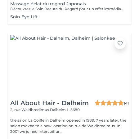
Massage éclat du regard Japonais
Découvrez le Soin Beauté du Regard pour un effet immédiat et visible. Grâce au drainage, aux points d'acupression et au massage stimulant, le regard est défatigué, les cernes et poches atténués, et les ridules lissées dès la première séance. Un moment de détente profonde, idéal seul ou en complément d'un soin, pour un regard lumineux et reposé.
Soin Eye Lift
All About Hair - Dalheim
141
2, rue Waldbredimus
Dalheim L-5680
the salon La Coiffe in Dalheim opened in 1989. 7 years later, the
salon moved to a new location on rue de Waldbredimus. In
2001 we joined Intercoiffur...