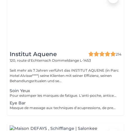
Institut Aquene
214
120, route d'Echternach
Dommeldange L-1453
Seit mehr als 7 Jahren verführt das INSTITUT AQUENE (in Parc
Hotel Alvisse****) seine Klienten mit seiner Effizienz, seinen
Behandlungsritualen und se...
Soin Yeux
Pour estomper les marques de fatigue. L'anti-poche, anticernes, anti-rides pour un effet lissant et comblant. Peut être fait seul ou combiné à un soin visage.
Eye Bar
Masque de massage aux techniques d'acupressions, de pressothérapies, massage vibratoire. Peut être fait seul ou combiné dans un soin.