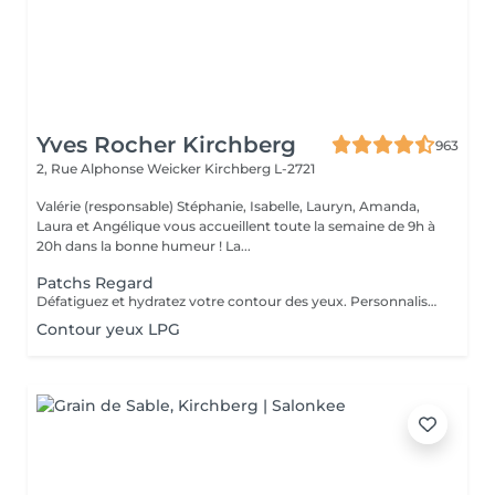
Yves Rocher Kirchberg
963
2, Rue Alphonse Weicker
Kirchberg L-2721
Valérie (responsable) Stéphanie, Isabelle, Lauryn, Amanda,
Laura et Angélique vous accueillent toute la semaine de 9h à
20h dans la bonne humeur ! La...
Patchs Regard
Défatiguez et hydratez votre contour des yeux. Personnalisez votre soin visage nettoyant ou essentiel en bénéficiant pendant votre masque de patchs formulés spécialement pour défatiguer et hydrater le contour des yeux.
Contour yeux LPG