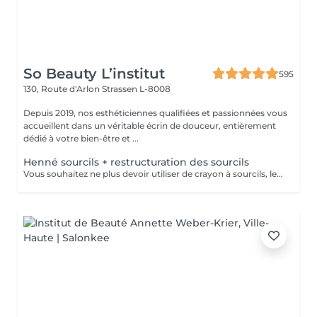
So Beauty L’institut
595
130, Route d'Arlon
Strassen L-8008
Depuis 2019, nos esthéticiennes qualifiées et passionnées vous
accueillent dans un véritable écrin de douceur, entièrement
dédié à votre bien-être et ...
Henné sourcils + restructuration des sourcils
Vous souhaitez ne plus devoir utiliser de crayon à sourcils, le henné est ce qu'il vous faut. Il s'agit d'une teinture végétale qui va colorer la peau pendant 2 semaines et teinter les sourcils pendant au moins 6 semaines. Vous obtiendrez ainsi des sourcils parfaitement redessinés de façon plus durable. Le henné peut également être la solution pour raviver un microblading entre deux retouches, ceci vous permettra de tenir un peu plus longtemps avant de refaire le microblading. Restructuration complète des sourcils compris dans la prestation.