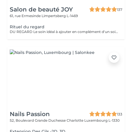
Salon de beauté JOY
137
61, rue Ermesinde
Limpertsberg L-1469
Rituel du regard
DU REGARD Le soin idéal à ajouter en complément d'un soin du visage. Le rituel du regard, qu'il soit pratiqué seul ou en complément d'un soin, offre un effet revitalisant et drainant grâce à des techniques de massage manuelles et au gua sha spécialement adapté à la zone du contour des yeux.
Nails Passion
133
52, Boulevard Grande Duchesse Charlotte
Luxembourg L-1330
Extension Des Cils -2D, 3D