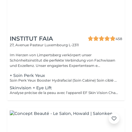
INSTITUT FAIA
458
27, Avenue Pasteur
Luxembourg L-2311
Im Herzen von Limpertsberg verkörpert unser
Schönheitsinstitut die perfekte Verbindung von Fachwissen
und Exzellenz. Unser engagiertes Expertenteam e...
+ Soin Perk Yeux
Soin Perk Yeux Booster Hydrafacial (Soin Cabine) Soin ciblé du contour des yeux réalisé en cabine, en complément d'un soin Hydrafacial. Le Perk Yeux exfolie délicatement et infuse un sérum concentré pour hydrater, lisser les ridules et illuminer le regard. Résultat immédiat: un contour de l'il plus frais, défatigué et lumineux. Fonctionnement : Le soin nécessite l'achat d'un booster personnel au prix de 50€. Ce booster, conservé en cabine, permet de réaliser 3 séances en complément d'un Hydrafacial.
Skinvision + Eye Lift
Analyse précise de la peau avec l'appareil EF Skin Vision Chaque peau étant unique, nous analysons ensemble les besoins actuels de votre peau. L'appareil diagnostic effectue une analyse complète. Il détermine l'identité de votre peau en quelques minutes, en se basant sur 9 paramètres spécifiques: hydratation, excès de sébum, élasticité, desquamation, pores, taches pigmentaires, rides pattes d'oie, rides du front, couperose. Soin des yeux liftant pour un regard éclatant. Un soin intensif du contour des yeux; massage très efficace des points de pression, massage anti-age liftant, Expert Eye patch et soin intensif du contour des yeux avec la technologie Oxy Booster. Grâce à ce soin les poches et les cernes sont atténuées, les rides sont lissées, le regard est plus éclatant et la fatigue est éliminée.