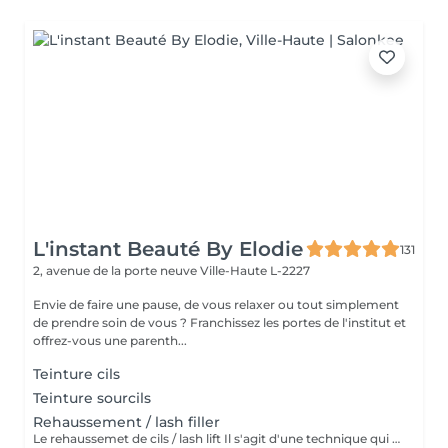
L'instant Beauté By Elodie
131
2, avenue de la porte neuve
Ville-Haute L-2227
Envie de faire une pause, de vous relaxer ou tout simplement
de prendre soin de vous ? Franchissez les portes de l'institut et
offrez-vous une parenth...
Teinture cils
Teinture sourcils
Rehaussement / lash filler
Le rehaussemet de cils / lash lift Il s'agit d'une technique qui consiste à recourber, rehausser les cils naturels pour une periode de 4 à 6 semaines.le simple rehaussement ne comprend pas la teinture et le soin à la kératine contrairement au soin lash botox Technique qui permet de rehausser, améliorer, soigner et épaissir les cils. Le soin lash botox / keratine appliquer est un soin complet pour vos cils. Précautions a prendre : Venir sans lentilles de contact Eviter l'exposition au soleil et mouiller les cils 24 heures après