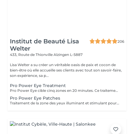
Institut de Beauté Lisa
206
Welter
433, Route de Thionville
Alzingen L-5887
Lisa Welter a su créer un véritable oasis de paix et cocon de
bien-être où elle accueille ses clients avec tout son savoir-faire,
son expérience, sa p...
Pro Power Eye Treatment
Pro Power Eye cible cinq zones en 20 minutes. Ce traitement de la peau offre un soin complet de la zone complexe des yeux et cible les muscles faciaux, les réseaux de macro et micro circulation, et la texture de la peau à l'aide de patchs aux acides de fruits et l'utilisation de micro courant.
Pro Power Eye Patches
Traitement de la zone des yeux illuminant et stimulant pour les réseaux de macro et micro circulation et la texture de la peau à l'aide de patches aux acides de fruits.