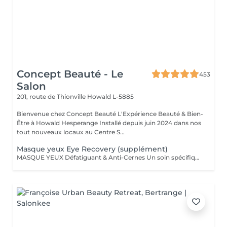
Concept Beauté - Le
453
Salon
201, route de Thionville
Howald L-5885
Bienvenue chez Concept Beauté L'Expérience Beauté & Bien-
Être à Howald Hesperange Installé depuis juin 2024 dans nos
tout nouveaux locaux au Centre S...
Masque yeux Eye Recovery (supplément)
MASQUE YEUX Défatiguant & Anti-Cernes Un soin spécifique pour la zone fragile du contour des yeux, qui décongestionne, lisse et illumine le regard. Grâce à l'action d'actifs drainants et revitalisants, ce soin atténue les cernes, les poches et les rides pour un regard reposé et éclatant. A inclure dans n'importe quel Soin SOINS DU VISAGE COMFORT ZONE Nos soins du visage utilisent les produits de la marque Comfort Zone, une référence en cosmétique professionnelle alliant science, nature et innovation. Formulés avec des ingrédients d'origine naturelle, sans silicones, parabènes ni huiles minérales, ces soins sont conçus pour respecter l'équilibre de la peau tout en offrant des résultats visibles et durables. Chaque soin est un véritable rituel de bien-être et d'efficacité, adapté aux besoins spécifiques de votre peau.