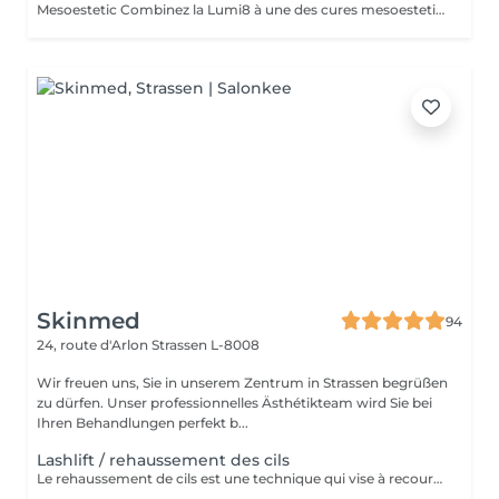
Mesoestetic Combinez la Lumi8 à une des cures mesoestetic,mesopeel , mesoéclat... afin d'obtenir un résultat spectaculaire et durable. Recommandé pour l'anti-aging , les peaux acnéique , affaissées , les rides . les cicatrices et les autres imperfections de la peau. Bienvenue dans une nouvelle ère dans les soins du visage et du corps . Résultat spectaculaires , efficaces , durables et scientifiquement avérés, visible dès la première séance. Traitement indolore et non invasif
Skinmed
94
24, route d'Arlon
Strassen L-8008
Wir freuen uns, Sie in unserem Zentrum in Strassen begrüßen
zu dürfen. Unser professionnelles Ästhétikteam wird Sie bei
Ihren Behandlungen perfekt b...
Lashlift / rehaussement des cils
Le rehaussement de cils est une technique qui vise à recourber et à allonger les cils afin d'apporter un effet mascara au regard. Le regard est plus ouvert et plus lumineux.