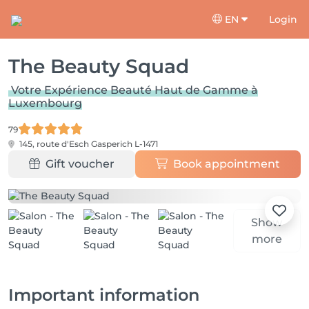
EN
Login
The Beauty Squad
Votre Expérience Beauté Haut de Gamme à
Luxembourg
79
145, route d'Esch
Gasperich L-1471
Gift voucher
Book appointment
Show
more
Important information