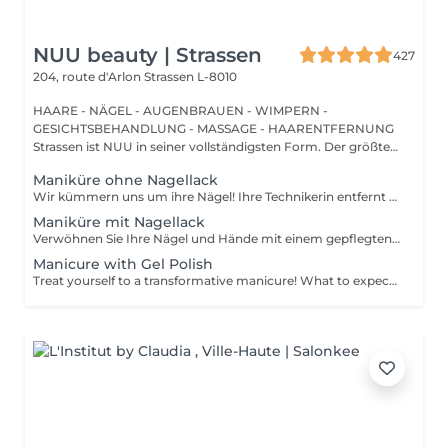
NUU beauty | Strassen
427
204, route d'Arlon
Strassen L-8010
HAARE - NÄGEL - AUGENBRAUEN - WIMPERN -
GESICHTSBEHANDLUNG - MASSAGE - HAARENTFERNUNG
Strassen ist NUU in seiner vollständigsten Form. Der größte
Sal...
Maniküre ohne Nagellack
Wir kümmern uns um ihre Nägel! Ihre Technikerin entfernt sanft abgestorbene hautzellen, feilt und formt ihre Nägel und poliert die oberfläche für ein glattes, natürliches finish. Unsere meister bieten kantige, hardware- oder kombinierte manicures an, je nach ihren wünschen. Wie wird eine manicure ohne nagellack durchgeführt? - raue haut wird sanft entfernt - die form der nagelplatte wird behutsam korrigiert - die Nagelhaut und seitlichen ränder werden sorgfältig bearbeitet - Nagelhautöl und handcreme werden aufgetragen, um zu pflegen und zu hydratisieren Altersbeschränkung: empfohlen ab 14 Jahren. Nachbehandlungsempfehlungen: es sind keine speziellen Nachbehandlungen erforderlich. Häufigkeit: alle 3 Wochen.
Maniküre mit Nagellack
Verwöhnen Sie Ihre Nägel und Hände mit einem gepflegten und ordentlichen Erscheinungsbild! Unsere Technikerinnen werden effektiv abgestorbene Hautzellen entfernen, die Nägel in Form bringen und feilen sowie die äußere Oberfläche polieren. Am Ende dieser Behandlung wird ein regulärer Nagellack aufgetragen. Unsere Meisterinnen bieten klassische, Hardware- oder kombinierte Maniküre an. Wie wird die Maniküre mit regulärer Nagellack durchgeführt? - rauhe Haut wird entfernt - die Form der Nagelplatte wird korrigiert - die Nagelhaut und seitlichen Rillen werden korrigiert - Nagellack wird aufgetragen - Nagelhautöl und Handcreme werden aufgetragen Altersbeschränkungen: empfohlen ab 14 Jahren. Empfehlungen nach dem Eingriff: es gibt keine speziellen Empfehlungen nach diesem Verfahren. Frequenz: einmal in 3 Wochen.
Manicure with Gel Polish
Treat yourself to a transformative manicure! What to expect: - old polish is removed as a bonus - rough skin is removed - nails are shaped - cuticles and side ridges are polished - reinforcement is performed if chosen - semi-permanent polish is applied - cuticle oil and hand cream are applied Age: 16+ Frequency: every 3 weeks for best results. *Removal of old semi-permanent polish is included with the manicure. If you want a separate removal appointment, we charge €20 for the careful process that protects your nails. For the manicure, we leave a thin layer of old polish under the new layer to enhance the durability of the semi-permanent polish. *Please note that if semipermanent nail polish without manicure is chosen, rough skin, cuticle and side ridges won't be removed.