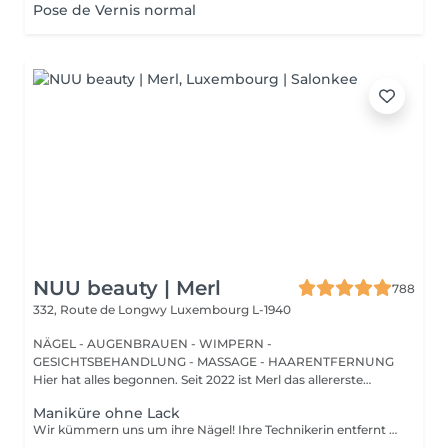
Pose de Vernis normal
NUU beauty | Merl
788
332, Route de Longwy
Luxembourg L-1940
NÄGEL - AUGENBRAUEN - WIMPERN -
GESICHTSBEHANDLUNG - MASSAGE - HAARENTFERNUNG
Hier hat alles begonnen. Seit 2022 ist Merl das allererste
Zuhause der ...
Maniküre ohne Lack
Wir kümmern uns um ihre Nägel! Ihre Technikerin entfernt sanft abgestorbene hautzellen, feilt und formt ihre Nägel und poliert die oberfläche für ein glattes, natürliches finish. Unsere meister bieten kantige, hardware- oder kombinierte manicures an, je nach ihren wünschen. Wie wird eine manicure ohne nagellack durchgeführt? - raue haut wird sanft entfernt - die form der nagelplatte wird behutsam korrigiert - die Nagelhaut und seitlichen ränder werden sorgfältig bearbeitet - Nagelhautöl und handcreme werden aufgetragen, um zu pflegen und zu hydratisieren Altersbeschränkung: empfohlen ab 14 Jahren. Nachbehandlungsempfehlungen: es sind keine speziellen Nachbehandlungen erforderlich. Häufigkeit: alle 3 Wochen.