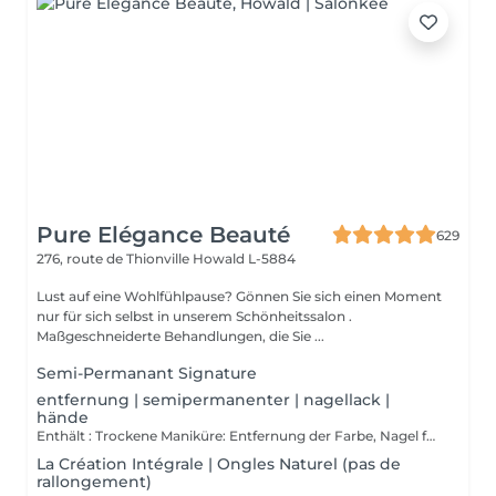
Pure Elégance Beauté
629
276, route de Thionville
Howald L-5884
Lust auf eine Wohlfühlpause? Gönnen Sie sich einen Moment
nur für sich selbst in unserem Schönheitssalon .
Maßgeschneiderte Behandlungen, die Sie ...
Semi-Permanant Signature
entfernung | semipermanenter | nagellack |
hände
Enthält : Trockene Maniküre: Entfernung der Farbe, Nagel formen, Reinigung der Nagelhaut und zum Abschluss einer Massage der Hände am Ende der trockenen Maniküre und eventuell am Ende mit einem stärkenden Lack überziehen.
La Création Intégrale | Ongles Naturel (pas de
rallongement)