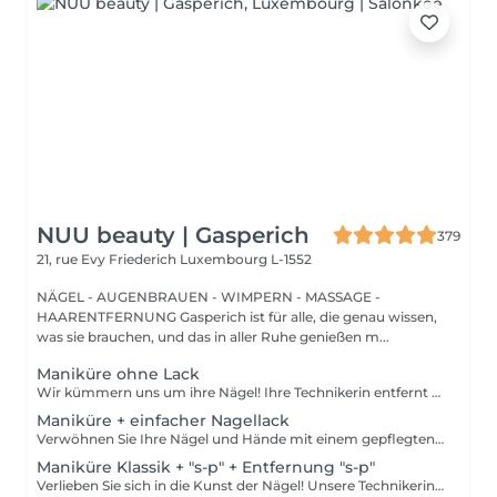
NUU beauty | Gasperich
379
21, rue Evy Friederich
Luxembourg L-1552
NÄGEL - AUGENBRAUEN - WIMPERN - MASSAGE -
HAARENTFERNUNG Gasperich ist für alle, die genau wissen,
was sie brauchen, und das in aller Ruhe genießen m...
Maniküre ohne Lack
Wir kümmern uns um ihre Nägel! Ihre Technikerin entfernt sanft abgestorbene hautzellen, feilt und formt ihre Nägel und poliert die oberfläche für ein glattes, natürliches finish. Unsere meister bieten kantige, hardware- oder kombinierte manicures an, je nach ihren wünschen. Wie wird eine manicure ohne nagellack durchgeführt? - raue haut wird sanft entfernt - die form der nagelplatte wird behutsam korrigiert - die Nagelhaut und seitlichen ränder werden sorgfältig bearbeitet - Nagelhautöl und handcreme werden aufgetragen, um zu pflegen und zu hydratisieren Altersbeschränkung: empfohlen ab 14 Jahren. Nachbehandlungsempfehlungen: es sind keine speziellen Nachbehandlungen erforderlich. Häufigkeit: alle 3 Wochen.
Maniküre + einfacher Nagellack
Verwöhnen Sie Ihre Nägel und Hände mit einem gepflegten und ordentlichen Erscheinungsbild! Unsere Technikerinnen werden effektiv abgestorbene Hautzellen entfernen, die Nägel in Form bringen und feilen sowie die äußere Oberfläche polieren. Am Ende dieser Behandlung wird ein regulärer Nagellack aufgetragen. Unsere Meisterinnen bieten klassische, Hardware- oder kombinierte Maniküre an. Wie wird die Maniküre mit regulärer Nagellack durchgeführt? - rauhe Haut wird entfernt - die Form der Nagelplatte wird korrigiert - die Nagelhaut und seitlichen Rillen werden korrigiert - Nagellack wird aufgetragen - Nagelhautöl und Handcreme werden aufgetragen Altersbeschränkungen: empfohlen ab 14 Jahren. Empfehlungen nach dem Eingriff: es gibt keine speziellen Empfehlungen nach diesem Verfahren. Frequenz: einmal in 3 Wochen.
Maniküre Klassik + "s-p" + Entfernung "s-p"
Verlieben Sie sich in die Kunst der Nägel! Unsere Technikerinnen werden effektiv abgestorbene Hautzellen entfernen, die Nägel in Form bringen und feilen sowie die äußere Oberfläche polieren. Dann wird ein semi-permanenter Nagellack aufgetragen. Er sieht aus wie ein normaler Nagellack, hält aber viel länger auf Ihren Nägeln. Fantastisch, oder? Er wird in einer LED-Lampe getrocknet und hält wochenlang. Unsere Meisterinnen bieten klassische, Hardware- oder kombinierte Maniküre an. Wie wird die Maniküre mit semi-permanent Nagellack durchgeführt? - entfernen des alten semi-permanenten Lacks (falls erforderlich) - rauhe Haut wird entfernt - die Form der Nagelplatte wird korrigiert - die Nagelhaut und seitlichen Rillen werden korrigiert - Semi-permanenter Nagellack wird aufgetragen - Nagelhautöl und Handcreme werden aufgetragen Altersbeschränkungen: empfohlen ab 16 Jahren. Empfehlungen nach dem Eingriff: es gibt keine speziellen Empfehlungen nach diesem Verfahren. Frequenz: einmal in 3 Wochen.