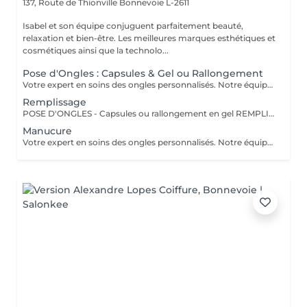
137, Route de Thionville
Bonnevoie L-2611
Isabel et son équipe conjuguent parfaitement beauté,
relaxation et bien-être. Les meilleures marques esthétiques et
cosmétiques ainsi que la technolo...
Pose d'Ongles : Capsules & Gel ou Rallongement
Votre expert en soins des ongles personnalisés. Notre équipe de prothésistes ongulaires diplômées vous offre une gamme complète de services pour des ongles magnifiques et durables. Expertise et Professionnalisme : Prothésistes qualifiées et expérimentées : o Isabel o Francesca o Fatima o Deborah o Patricia o Mirza Des produits de haute qualité, aux couleurs variées pour des résultats éclatants et durables. Garantie de beauté et santé de vos ongles. Services adaptés à vos goûts et votre personnalité Capsules pour allonger rapidement vos ongles. Rallongement en Gel : Pour un résultat naturel et durable. Remplissage toute les 3 a 4 semaines pour comble la repousse et préserve l'intégrité de la pose initiale. Manucure Soins et esthétisme pour des ongles en pleine santé et élégants. Nos Techniques Manucure Combinée : Soins complets et embellissement. Vernis Semi-Permanent : Couleur durable sans pose de gel. Chablon ou Capsules : Pose traditionnelle ou look naturel.
Remplissage
POSE D'ONGLES - Capsules ou rallongement en gel REMPLISSAGE MANUCURE Nos prothésistes ongulaire diplômée vous accueille dans notre espace d'esthétique des soins des ongles personnalisés. Nos maîtrisons des méthodes qui sauront vous permettre de garder de beaux ongles durablement avec le stylise en fonction de vos goûts et de votre personnalité : manucure combinée, pose de vernis semi-permanent, remplissage, pose complète au chablon ou capsules. Nos produits à la pointe des tendances, de haute qualité, des couleurs dotées d'une pigmentation multiples.
Manucure
Votre expert en soins des ongles personnalisés. Notre équipe de prothésistes ongulaires diplômées vous offre une gamme complète de services pour des ongles magnifiques et durables. Expertise et Professionnalisme : Prothésistes qualifiées et expérimentées : o Isabel, o Francesca, o Fatima, o Deborah, o Patricia, o Mirza, Des produits de haute qualité, aux couleurs variées pour des résultats éclatants et durables. Garantie de beauté et santé de vos ongles. Services adaptés à vos goûts et votre personnalité Capsules pour allonger rapidement vos ongles. Rallongement en Gel : Pour un résultat naturel et durable. Remplissage toute les 3 a 4 semaines pour comble la repousse et préserve l'intégrité de la pose initiale. Manucure Soins et esthétisme pour des ongles en pleine santé et élégants. Nos Techniques Manucure Combinée : Soins complets et embellissement. Vernis Semi-Permanent : Couleur durable sans pose de gel. Chablon ou Capsules : Pose traditionnelle ou look naturel.