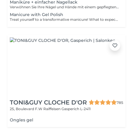
Maniküre + einfacher Nagellack
Verwöhnen Sie Ihre Nägel und Hände mit einem gepflegten und ordentlichen Erscheinungsbild! Unsere Technikerinnen werden effektiv abgestorbene Hautzellen entfernen, die Nägel in Form bringen und feilen sowie die äußere Oberfläche polieren. Am Ende dieser Behandlung wird ein regulärer Nagellack aufgetragen. Unsere Meisterinnen bieten klassische, Hardware- oder kombinierte Maniküre an. Wie wird die Maniküre mit regulärer Nagellack durchgeführt? - rauhe Haut wird entfernt - die Form der Nagelplatte wird korrigiert - die Nagelhaut und seitlichen Rillen werden korrigiert - Nagellack wird aufgetragen - Nagelhautöl und Handcreme werden aufgetragen Altersbeschränkungen: empfohlen ab 14 Jahren. Empfehlungen nach dem Eingriff: es gibt keine speziellen Empfehlungen nach diesem Verfahren. Frequenz: einmal in 3 Wochen.
Manicure with Gel Polish
Treat yourself to a transformative manicure! What to expect: - old polish is removed as a bonus - rough skin is removed - nails are shaped - cuticles and side ridges are polished - reinforcement is performed if chosen - semi-permanent polish is applied - cuticle oil and hand cream are applied Age: 16+ Frequency: every 3 weeks for best results. *Removal of old semi-permanent polish is included with the manicure. If you want a separate removal appointment, we charge €20 for the careful process that protects your nails. For the manicure, we leave a thin layer of old polish under the new layer to enhance the durability of the semi-permanent polish. *Please note that if semipermanent nail polish without manicure is chosen, rough skin, cuticle and side ridges won't be removed.
TONI&GUY CLOCHE D'OR
785
25, Boulevard F.W Raiffeisen
Gasperich L-2411
Ongles gel