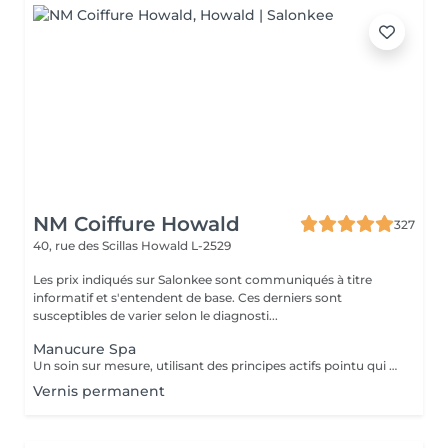
NM Coiffure Howald
327
40, rue des Scillas
Howald L-2529
Les prix indiqués sur Salonkee sont communiqués à titre
informatif et s'entendent de base. Ces derniers sont
susceptibles de varier selon le diagnosti...
Manucure Spa
Un soin sur mesure, utilisant des principes actifs pointu qui vous aidera a la restructuration de vos mains ainsi que vos ongles. Une combination parfaite entre exfoliation et masque pour retrouver éclat et hydratation durable .
Vernis permanent