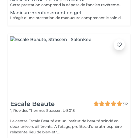
Cette prestation comprend la dépose de l'ancien revêtement, le soin des cuticules, le travail des contours de l'ongle, la préparation de la plaque ongulaire et l'application d'un nouveau vernis semi-permanent. Afin de conserver un résultat soigné et durable, un remplissage est recommandé toutes les 2,5 à 3 semaines.
Manicure +renforsement en gel
Il s'agit d'une prestation de manucure comprenant le soin des cuticules, le polissage des replis latéraux, ainsi que le renforcement de vos ongles naturels sans extension. Les ongles deviennent plus forts, soignés et gardent leur longueur naturelle. Il est recommandé de répéter la procédure toutes les 3 semaines pour maintenir un résultat optimal.
Escale Beaute
312
1, Rue des Thermes
Strassen L-8018
Le centre Escale Beauté est un institut de beauté scindé en
deux univers différents. A l'étage, profitez d'une atmosphère
relaxante, lieu de bien-êtr...