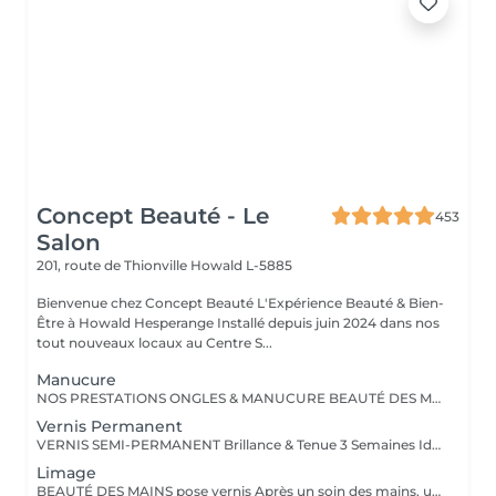
Concept Beauté - Le
453
Salon
201, route de Thionville
Howald L-5885
Bienvenue chez Concept Beauté L'Expérience Beauté & Bien-
Être à Howald Hesperange Installé depuis juin 2024 dans nos
tout nouveaux locaux au Centre S...
Manucure
NOS PRESTATIONS ONGLES & MANUCURE BEAUTÉ DES MAINS Manucure & Soin Nourrissant Offrez à vos mains un soin complet avec une manucure experte comprenant : Limage et mise en forme des ongles Soins des cuticules pour un contour net Massage nourrissant avec des soins hydratants ProNails En supplément : Application d'un vernis Longwear ou semi-permanent (en option) Une pause bien-être idéale pour retrouver des mains soignées et élégantes. OPTIONS À LA CARTE Personnalisez votre soin ! Selon vos envies, vous pouvez compléter votre manucure avec : Pose de vernis Longwear Pour une touche de couleur élégante Vernis semi-permanent Tenue parfaite jusqu'à 3 semaines Soin Spa Complet des mains Exfoliation, masque nourrissant et massage profond pour une détente absolue Offrez à vos mains un soin sur-mesure, réalisé par nos professionnelles expertes ! Notre équipe est composée d'expertes hautement qualifiées, dont certaines sont formatrices en onglerie dans notre centre Concept Beauté Distribution. Nous maîtrisons les dernières tendances et techniques pour garantir des prestations d'exception. Besoin d'un conseil personnalisé ? Nous sommes là pour vous guider vers la meilleure option selon votre type d'ongles et votre style de vie. Offrez à vos mains et à vos pieds l'expertise qu'ils méritent avec ProNails et notre équipe d'expertes !
Vernis Permanent
VERNIS SEMI-PERMANENT Brillance & Tenue 3 Semaines Idéal pour celles qui veulent une manucure impeccable sans abîmer leurs ongles naturels, le vernis semi-permanent ProNails assure une brillance éclatante et une tenue longue durée. Pourquoi choisir le semi-permanent ? Séchage immédiat sous lampe LED Jusqu'à 3 semaines de tenue sans s'écailler Large choix de couleurs tendances Dépose rapide et en douceur Disponible pour les mains & les pieds pour une mise en beauté complète. ONGLES PARFAITS AVEC PRONAILS EXPERTISE & QUALITÉ PROFESSIONNELLE Dans notre institut, nous vous offrons un service onglerie haut de gamme, réalisé avec les produits de la marque ProNails, reconnue pour sa qualité et sa tenue exceptionnelle. Nos expertes en onglerie, dont certaines sont également formatrices en prothésie ongulaire dans notre centre de formation Concept Beauté Distribution, sauront vous conseiller et sublimer vos ongles avec professionnalisme.
Limage
BEAUTÉ DES MAINS pose vernis Après un soin des mains, une pose vernis : Limage et mise en forme des ongles Application d'un vernis Longwear ProNails longue tenue ou semi-permanent (en option) Une pause bien-être idéale pour retrouver des mains soignées et élégantes.