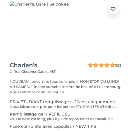
Charlen's
993
2, Rue Glesener
Gare L-1631
NOUVEAU : ouverture tous les lundis !!!! NON STOP DU LUNDI
AU SAMEDI L'incontournable institut de beauté à Luxembourg.
Nous sommes connues pour n...
PRIX ETUDIANT remplissage ( -20ans uniquement)
Nous faisons des prix pour les petites ÉTUDIANTES n'hésitez pas a passer
Remplissage gel / REFIL GEL
Plus le délai est long, plus il y a de repousse et de travail, le tarif s'adapte donc au temps écoulé depuis votre dernier rendez-vous. Merci de choisir le remplissage adapté
Pose complète avec capsules / NEW TIPS