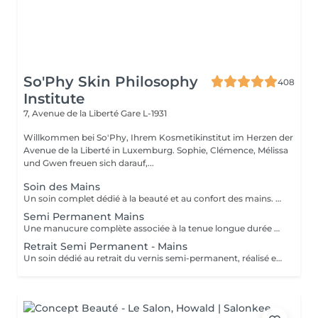
So'Phy Skin Philosophy
408
Institute
7, Avenue de la Liberté
Gare L-1931
Willkommen bei So'Phy, Ihrem Kosmetikinstitut im Herzen der
Avenue de la Liberté in Luxemburg. Sophie, Clémence, Mélissa
und Gwen freuen sich darauf,...
Soin des Mains
Un soin complet dédié à la beauté et au confort des mains. Le soin débute par une exfoliation douce afin d'affiner le grain de peau et révéler son éclat naturel. Les mains sont ensuite enveloppées dans un masque hydratant et nourrissant pour une action en profondeur. Pendant ce temps, les ongles sont soigneusement travaillés afin de leur redonner une forme nette et harmonieuse. Le soin se termine par un massage relaxant des mains, procurant une sensation immédiate de confort et de détente. Les mains sont plus douces, la peau nourrie et les ongles parfaitement soignés. Le vernis classique n'est pas proposé à l'institut. Si vous le souhaitez, nous pouvons toutefois réaliser la pose avec votre propre vernis en sélectionnant l'option correspondante.
Semi Permanent Mains
Une manucure complète associée à la tenue longue durée du vernis semi-permanent. Le soin débute par une mise en beauté des ongles : limage, travail des cuticules et préparation de l'ongle naturel afin d'assurer un résultat net et durable. Le vernis semi-permanent est ensuite appliqué pour offrir une finition brillante, élégante et résistante dans le temps. Les ongles sont soignés, la tenue est optimale et le résultat reste impeccable pendant plusieurs semaines. Idéal pour allier esthétique, confort et praticité au quotidien.
Retrait Semi Permanent - Mains
Un soin dédié au retrait du vernis semi-permanent, réalisé en douceur afin de préserver la qualité de l'ongle naturel. Le retrait est suivi d'une mise en forme des ongles et d'un travail rapide des cuticules pour retrouver un résultat net et soigné. Une base protectrice est ensuite appliquée pour renforcer l'ongle, complétée par une huile nourrissante afin d'hydrater et sublimer les cuticules. Les ongles sont propres, soignés et protégés. Idéal pour faire une pause tout en prenant soin de ses ongles. Ce service est proposé uniquement pour le vernis semi-permanent réalisé à l'institut.