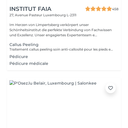
INSTITUT FAIA
458
27, Avenue Pasteur
Luxembourg L-2311
Im Herzen von Limpertsberg verkörpert unser
Schönheitsinstitut die perfekte Verbindung von Fachwissen
und Exzellenz. Unser engagiertes Expertenteam e...
Callus Peeling
Traitement callus peeling soin anti-callosité pour les pieds en seulement 15 minutes CALLUSPEELING permet d'éliminer facilement, sans lames ni cutters, les callosités et les fissures, donnant aux pieds une incroyable douceur et une sensation infinie de légèreté.
Pédicure
Pédicure médicale