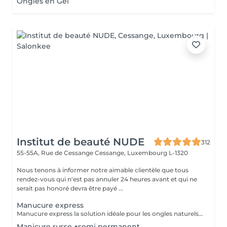
Ongles en Gel
Institut de beauté NUDE
312
55-55A, Rue de Cessange
Cessange, Luxembourg L-1320
Nous tenons à informer notre aimable clientèle que tous
rendez-vous qui n'est pas annuler 24 heures avant et qui ne
serait pas honoré devra être payé ...
Manucure express
Manucure express la solution idéale pour les ongles naturels courts. Cette prestation comprend la dépose du revêtement, une préparation rapide des ongles et des cuticules, un renforcement avec une base rubber transparente et une finition avec un top camouflage. Sans modification de la forme naturelle de l'ongle : nous conservons votre forme habituelle, ovale ou carrée.
Manicure russe +semi permanent