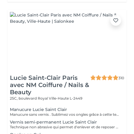
Lucie Saint-Clair Paris
310
avec NM Coiffure / Nails &
Beauty
25C, boulevard Royal
Ville-Haute L-2449
Manucure Lucie Saint Clair
Manucure sans vernis . Sublimez vos ongles grâce à cette technique naturelle qui comprend une mise en forme, une élimination tout en douceur de la cuticule. Les ongles retrouvent leur éclat naturel . Manucure avec vernis. Sublimez vos ongles grâce à cette technique naturelle qui comprend une mise en forme, une élimination tout en douceur de la cuticule. Finition complète et impeccable grâce a la pose de vernis.
Vernis semi-permanent Lucie Saint Clair
Technique non abrasive qui permet d'enlever et de reposer en douceur votre semi-permanent. Tenue ,brillance impeccable