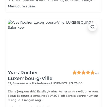
Soin des mains détoxifiant pour les ongles. La manucure japonaise consiste à polir et nettoyer les ongles en profondeur pour ensuite les nourrir avec une pâte à base de cire d'abeille qui va oxygéner l'ongle. L'ongle ressort brillant naturellement et pour une durée de 3 semaines. Comprend le limage des ongles, la pousse et la coupe des cuticules, polissage, application de la pâte à base de cire d'abeille et de la poudre fixante, gommage, massage avec crème de soin et application d'un vernis transparent si désiré.
Manucure russe
Yves Rocher
612
Luxembourg-Ville
22, Avenue de la Porte-Neuve
LUXEMBOURG 57480
Diana (responsable) Estelle ,Marina, Vanessa, Anne-Sophie vous
accueille toute la semaine de 9h30 à 18h dans la bonne humeur
! Langue : Français Ang...