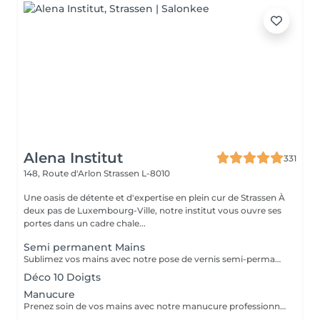
Alena Institut
331
148, Route d'Arlon
Strassen L-8010
Une oasis de détente et d'expertise en plein cur de Strassen À
deux pas de Luxembourg-Ville, notre institut vous ouvre ses
portes dans un cadre chale...
Semi permanent Mains
Sublimez vos mains avec notre pose de vernis semi-permanent, pour un résultat parfait et durable jusqu'à 3 semaines. -Finition brillante et impeccable -Résistant aux chocs et aux éclats -Disponible dans une large palette de couleurs tendances Chaque séance comprend préparation de l'ongle, application soignée et finition professionnelle, pour des mains élégantes et parfaitement entretenues.
Déco 10 Doigts
Manucure
Prenez soin de vos mains avec notre manucure professionnelle, pour des ongles soignés et une peau douce. - Limage et modelage précis des ongles - Soin des cuticules et hydratation des mains - Finition base fortifiante ou non Chaque séance est réalisée avec soin pour un résultat élégant et raffiné.