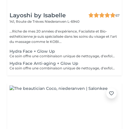
Layoshi by Isabelle
67
141, Route de Trèves
Niederanven L-6940
...Riche de mes 20 années d'expérience, Facialiste et Bio-
esthéticienne je suis spécialisée dans les soins du visage et l'art
du massage comme le KOBI...
Hydra Face + Glow Up
Ce soin offre une combinaison unique de nettoyage, d'exfoliation, d'extraction, d'hydratation et de protection pour une peau éclatante et nettoyée en profondeur: les pores sont resserrés, le teint éclairci, le grain de peau lissé, les ridules estompées, un visage hydraté et régénéré. Il est adapté à tous les types de peau, dès 12 ans pour un nettoyage en profondeur. *** Idéal en cure de 4 soins pour des résultats optimum*** Demandez-moi des renseignements, je me ferai un plaisir de vous conseiller...
Hydra Face Anti-aging + Glow Up
Ce soin offre une combinaison unique de nettoyage, d'exfoliation, d'extraction, d'hydratation et de protection pour une peau éclatante et nettoyée en profondeur: les pores sont resserrés, le teint éclairci, le grain de peau lissé, les ridules estompées, un visage hydraté, stimulé et raffermit. Il est adapté à tous les types de peau, en prévention anti-âge à partir de 25 ans... *** Recommandé en cure de 4 soins pour des résultats optimum*** Demandez-moi des renseignements, je me ferai un plaisir de vous conseiller.