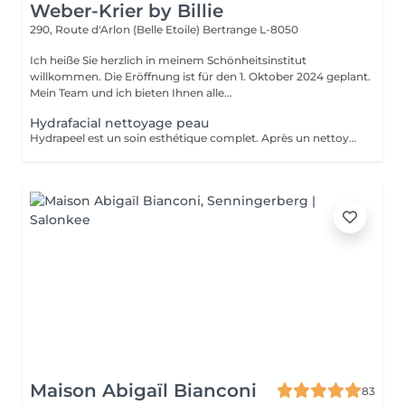
Weber-Krier by Billie
290, Route d'Arlon (Belle Etoile)
Bertrange L-8050
Ich heiße Sie herzlich in meinem Schönheitsinstitut
willkommen. Die Eröffnung ist für den 1. Oktober 2024 geplant.
Mein Team und ich bieten Ihnen alle...
Hydrafacial nettoyage peau
Hydrapeel est un soin esthétique complet. Après un nettoyage de la peau en profondeur grâce au système de Vortex-Fusion. Des résultats immédiats dès la première séance. Les rides et ridules sont lissées, la peau est parfaitement nettoyée, plus douce, lumineuse et redynamisée. *Stimule la désquamation des cellules mortes. *Elimine des comédons, extraction des impuretés *Hydrate -Sature la surface de la peau avec des actifs hydratants et nourrissants intenses. *Cible-Un grand nombre d'options de soins pour répondre aux besoins spécifiques de la peau : Élasticité et fermeté, teint unifié et vitalité, réjuvénation, peaux grasses et congestionnées. Les produits cosmétiques, les sérums booster et les protocoles spécifiques de la gamme Belensa permettent de personnaliser les soins Hydrapeel PRO pour traiter les différentes conditions cutanées. *Ultrasons Augmentent l'absorption des actifs cosmétiques et favorisent la microcirculation, pour atténuer les rides et les ridules. EMS bipolaire Tonifie la peau en stimulant les muscles sous- jacents Spray de solution oxygénée Pour améliorer l'hydratation et la vitalité de la peau. *Marteau froid -Resserrement des pores et vasoconstriction pour éliminer les rougeurs et estomper les cernes. *Spatule vibrante
Maison Abigaïl Bianconi
83