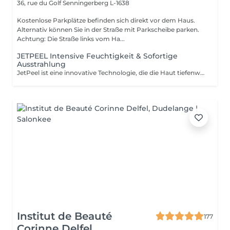
36, rue du Golf
Senningerberg L-1638
Kostenlose Parkplätze befinden sich direkt vor dem Haus.
Alternativ können Sie in der Straße mit Parkscheibe parken.
Achtung: Die Straße links vom Ha...
JETPEEL Intensive Feuchtigkeit & Sofortige
Ausstrahlung
JetPeel ist eine innovative Technologie, die die Haut tiefenwirksam reinigt, exfoliert und mit Wirkstoffen versorgt ganz ohne Nadeln und ohne direkten Kontakt. Durch einen Hochgeschwindigkeitsstrahl aus Luft und Aktivstoffen wird die Haut porentief gereinigt, intensiv mit Feuchtigkeit versorgt und erhält sofort mehr Ausstrahlung. Die Behandlung wirkt sowohl an der Oberfläche als auch in der Tiefe, um die Hautqualität sichtbar zu verbessern: Verfeinert das Hautbild Verkleinert die Poren Verleiht dem Teint neue Leuchtkraft Reduziert Falten, feine Linien und Müdigkeitsanzeichen Spendet intensive Feuchtigkeit Schmerzfrei und ohne Ausfallzeit die Haut ist bereits nach der ersten Sitzung klar, frisch, prall und strahlend. Jede Sitzung umfasst: Eine doppelte Hautanalyse mit präziser, technologiegestützter Diagnose Eine vollständige JetPeel-Behandlung Das Auftragen eines gezielten Boosters entsprechend den Hautbedürfnissen Eine LED-Sitzung zur Optimierung und Verlängerung der Ergebnisse Ideal als Kur für sichtbare, schnelle und langanhaltende Ergebnisse zur Verbesserung der Hautqualität. Auch perfekt zur Pflege zwischen einer klassischen Gesichtsbehandlung und einer intensiveren Behandlung wie Morpheus.
Institut de Beauté
177
Corinne Delfel