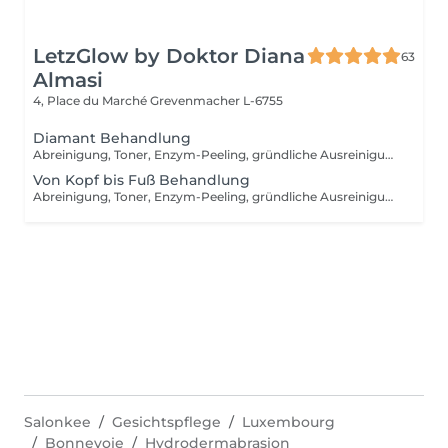
LetzGlow by Doktor Diana
63
Almasi
4, Place du Marché
Grevenmacher L-6755
Diamant Behandlung
Abreinigung, Toner, Enzym-Peeling, gründliche Ausreinigung, Massage, medizinische Wirkstoffeinschleusen mit Ultraschallgerät in den Gesichts- und Augenpartien, intensive Hautverjüngung mit V-TOX Maske + Infrabehandlung, Fuß- oder Armmassage, Vliesmaske, Abschlusspflege, Sonnenschutzcream
Von Kopf bis Fuß Behandlung
Abreinigung, Toner, Enzym-Peeling, gründliche Ausreinigung, Massage, medizinische Wirkstoffeinschleusen mit Ultraschallgerät, intensive Hautverjüngung mit V-TOX Maske + Infrabehandlung, Fuss- oder Armmassage, Vliesmaske, Abschlusspflege, Sonnenschutzcreme + Harmonische Seele Massage + Silver Pediküre Behandlung
Salonkee
Gesichtspflege
Luxembourg
Bonnevoie
Hydrodermabrasion