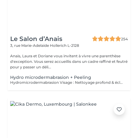
Le Salon d’Anais
254
3, rue Marie-Adelaïde
Hollerich L-2128
Anais, Laura et Doriane vous invitent à vivre une parenthèse
d'exception. Vous serez accueillis dans un cadre raffiné et feutré
pour y passer un déli...
Hydro microdermabrasion + Peeling
Hydromicrodermabrasion Visage : Nettoyage profond & éclat instantané L'hydromicrodermabrasion est un soin visage complet et non invasif qui combine une exfoliation douce à l'aide d'un embout à microdermabrasion avec l'infusion de sérums actifs. Ce traitement agit en profondeur pour nettoyer, hydrater et revitaliser la peau en une seule séance. Contre-indications - Femmes enceintes ou allaitement - Pas d'exposition solaire 48h avant et après soin - Traitements lourds : chimio (attendre 1 an) et antibiotiques ou Roaccutane (attendre 6 mois) - Allergie aux acides de fruits, fruits à coques ou aspirine - Dermabrasions médicales - injection de botox ou acide hyaluronique (attendre 1 mois) - Prise d'anticoagulant, anti-inflammatoire sur le long terme - Maladie auto-immune - Cicatrices chéloïdes