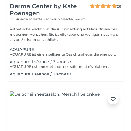
Derma Center by Kate
28
Poensgen
72, Rue de l'Alzette
Esch-sur-Alzette L-4010
Ästhetische Medizin ist die Rückmeldung auf Bedürfnisse des
modernen Menschen. Sie ist effektiver und weniger invasiv als
zuvor. Sie kann tatsächlich ...
AQUAPURE
AQUAPURE ist eine intelligente Gesichtspflege, die eine porentiefe Reinigung, ein Peeling mit Aquapeeling und eine hohe Feuchtigkeits- und Nährstoffversorgung mit direkter Seruminfusion kombiniert. Es ist ideal für alle Hauttypen. Das Gerät ist für die Behandlung von Haut mit Dyschromie, zu Akne neigender Haut und offenen Poren, seborrhoischem Teint und verstopften Poren sowie dehydrierter und/oder trockener Haut mit Neigung zu Schuppenbildung, feinen Linien und Fältchen konzipiert.
Aquapure 1 séance / 2 zones /
AQUAPURE est une méthode de traitement révolutionnaire qui nettoie notre peau des cellules mortes et des impuretés tout en lui fournissant simultanément des ingrédients actifs hautement efficaces. Les ingrédients actifs hydratent, nettoient et rajeunissent la peau. Le traitement se compose de différentes parties. Tout d'abord, la peau est nettoyée à l'aide de substances exfoliantes. Ensuite, des ingrédients actifs de haute qualité sont introduits dans la peau, qui contiennent des ingrédients antioxydants, anti-inflammatoires et hydratants. Ensuite, la peau est massée avec la tête de l'appareil, ce qui détend le patient. La peau est mieux irriguée, paraît plus fraîche et les rides sont lissées. Dans cette phase, on utilise l'électroporation, grâce à laquelle la peau est alimentée uniquement avec des principes actifs nourrissants et soigneusement sélectionnés. Ingrédients spéciaux algues Favorise la circulation sanguine, hydrate la peau et régule la fonction des glandes sébacées. Ils activent le renouvellement cellulaire et le métabolisme, renforcent la résistance, ont un effet anti-inflammatoire et drainent les tissus. propolis A un effet préventif. Il favorise la régénération de nouvelles cellules cutanées et régule la croissance de nouveaux tissus. Il a également des effets anti-inflammatoires. Centella asiatica Possède de fortes propriétés antibactériennes et cicatrisantes. acide hyaluronique L'acide hyaluronique améliore la capacité de la peau à retenir l'humidité, donnant à la peau plus de fermeté et d'élasticité. papaye La teneur élevée en vitamine C des papayes favorise la production de collagène, qui constitue la base d'une peau ferme. Les antioxydants bêta-carotène, vitamines A et E peuvent améliorer visiblement le teint et renforcer la peau en même temps. Avoine Favorise la santé du tissu conjonctif et assure une peau ferme. Le traitement peut être effectué sur tout type de peau. Aussi bien dans le cas de peaux délicates, fines, sensibles, contaminées ou grasses, que dans le cas de peaux acnéiques, de pigmentation superficielle, de photovieillissement, d'hyperkératose, d'inflammation du follicule pileux. Il fournit également une base pour des traitements avancés de médecine esthétique. Aquapure obtient des résultats exceptionnels dans le traitement de : structure cutanée irrégulière Manque d'élasticité et de fermeté Manque de luminosité/éclat de la peau hyperpigmentation / dommages causés par le soleil Peau grasse / impure / acné pores dilatés signes de vieillissement de la peau kératinisation (hyperkératose) cicatrices rougeur Peau fatiguée, pâle, terne et stressée
Aquapure 1 séance / 3 zones /