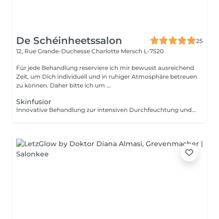
De Schéinheetssalon
25
12, Rue Grande-Duchesse Charlotte
Mersch L-7520
Für jede Behandlung reserviere ich mir bewusst ausreichend
Zeit, um Dich individuell und in ruhiger Atmosphäre betreuen
zu können. Daher bitte ich um ...
Skinfusior
Innovative Behandlung zur intensiven Durchfeuchtung und Hauterneuerung. Kombination aus Peeling, Ultraschall, Wirkstoffeinschleusung und abschließender Versiegelung für maximale Hautgesundheit.