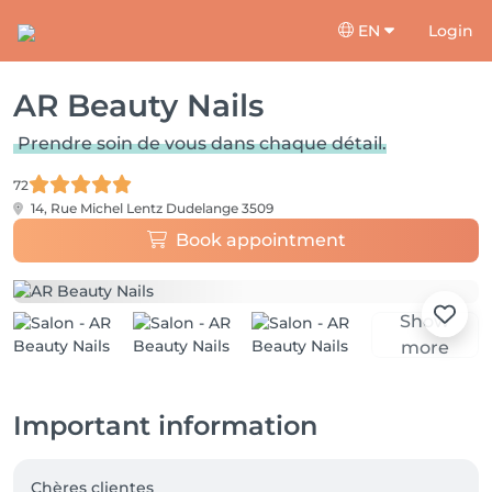
EN
Login
AR Beauty Nails
Prendre soin de vous dans chaque détail.
72
14, Rue Michel Lentz
Dudelange 3509
Book appointment
Show
more
Important information
Chères clientes 
