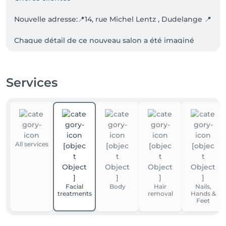
Nouvelle adresse:📍14, rue Michel Lentz , Dudelange 📍

Chaque détail de ce nouveau salon a été imaginé 
avec amour pour que chaque visite soit un moment 
de détente, de beauté… et de bonheur partagé.

J’ai hâte de vous y retrouver et de continuer à 
Services
prendre soin de vous dans ce nouveau chapitre !

Ps: nous n’acceptons payement par carte , seulement 
liquide ou payconiq.

À très bientôt,

All services
Angela Rodrigues 
Facial
Body
Hair
Nails,
treatments
removal
Hands &
Feet