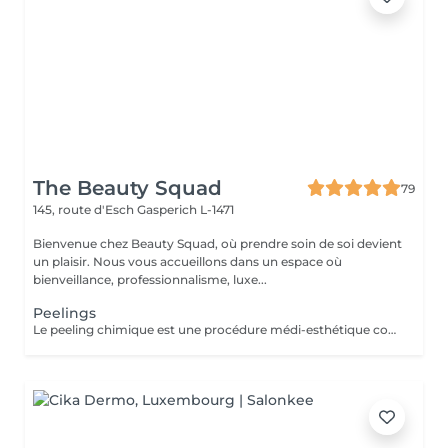
The Beauty Squad
79
145, route d'Esch
Gasperich L-1471
Bienvenue chez Beauty Squad, où prendre soin de soi devient
un plaisir. Nous vous accueillons dans un espace où
bienveillance, professionnalisme, luxe...
Peelings
Le peeling chimique est une procédure médi-esthétique consistant provoquer une régénération cutanée accélérée et contrôlée par l'application de puissants agents exfoliants permettant d'agir à différentes profondeurs. Son action sur le tissu cutané favorise l'élimination des couches externes de la peau dans le but de stimuler la production de collagène et d'élastine. 1 soin : 150€ Forfait 5 soins : 675€