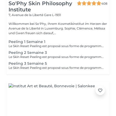
So'Phy Skin Philosophy
408
Institute
7, Avenue de la Liberté
Gare L-1931
Willkommen bei So'Phy, Ihrem Kosmetikinstitut im Herzen der
Avenue de la Liberté in Luxemburg. Sophie, Clémence, Mélissa
und Gwen freuen sich darauf,...
Peeling 1 Semaine 1
Le Skin Reset Peeling est proposé sous forme de programme de 4 soins, réalisés toutes les 2 semaines, afin de relancer progressivement le renouvellement de la peau et d'améliorer sa qualité en profondeur. Chaque séance est adaptée aux besoins de votre peau et permet d'agir de manière ciblée sur l'éclat, la texture, les imperfections ou les irrégularités du teint. Au fil des séances, la peau devient plus lisse, plus lumineuse et visiblement plus uniforme. Ce programme permet d'obtenir des résultats progressifs et durables, tout en respectant l'équilibre et la sensibilité de votre peau. Afin d'optimiser les résultats, une routine de soins adaptée à domicile vous sera recommandée et devra être suivie avant, pendant et après le programme. Idéal en changement de saison ou en cas de déséquilibres cutanés.
Peeling 2 Semaine 3
Le Skin Reset Peeling est proposé sous forme de programme de 4 soins, réalisés toutes les 2 semaines, afin de relancer progressivement le renouvellement de la peau et d'améliorer sa qualité en profondeur. Chaque séance est adaptée aux besoins de votre peau et permet d'agir de manière ciblée sur l'éclat, la texture, les imperfections ou les irrégularités du teint. Au fil des séances, la peau devient plus lisse, plus lumineuse et visiblement plus uniforme. Ce programme permet d'obtenir des résultats progressifs et durables, tout en respectant l'équilibre et la sensibilité de votre peau. Afin d'optimiser les résultats, une routine de soins adaptée à domicile vous sera recommandée et devra être suivie avant, pendant et après le programme. Idéal en changement de saison ou en cas de déséquilibres cutanés.
Peeling 3 Semaine 5
Le Skin Reset Peeling est proposé sous forme de programme de 4 soins, réalisés toutes les 2 semaines, afin de relancer progressivement le renouvellement de la peau et d'améliorer sa qualité en profondeur. Chaque séance est adaptée aux besoins de votre peau et permet d'agir de manière ciblée sur l'éclat, la texture, les imperfections ou les irrégularités du teint. Au fil des séances, la peau devient plus lisse, plus lumineuse et visiblement plus uniforme. Ce programme permet d'obtenir des résultats progressifs et durables, tout en respectant l'équilibre et la sensibilité de votre peau. Afin d'optimiser les résultats, une routine de soins adaptée à domicile vous sera recommandée et devra être suivie avant, pendant et après le programme. Idéal en changement de saison ou en cas de déséquilibres cutanés.