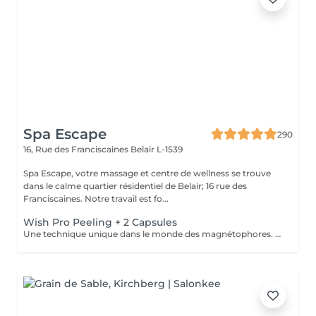
Spa Escape
290
16, Rue des Franciscaines
Belair L-1539
Spa Escape, votre massage et centre de wellness se trouve
dans le calme quartier résidentiel de Belair; 16 rue des
Franciscaines. Notre travail est fo...
Wish Pro Peeling + 2 Capsules
Une technique unique dans le monde des magnétophores. Grâce à l'attraction des champs magnétiques encapsulés dans une mini machine tenue à la main, cette technique permet de forcer le passage des actifs cosmétiques à travers la barrière cutanée pour agir au cur des cellules. Résultat visible dès la première séance. Les capsules sont soigneusement choisies en fonction d'une consultation avec votre pour vos besoins spécifiques. Une peau d'apparence jeune sans injections !