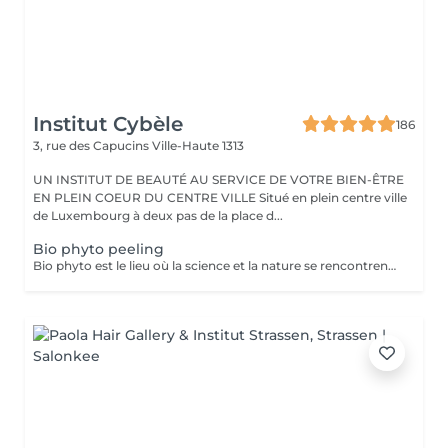
Institut Cybèle
186
3, rue des Capucins
Ville-Haute 1313
UN INSTITUT DE BEAUTÉ AU SERVICE DE VOTRE BIEN-ÊTRE
EN PLEIN COEUR DU CENTRE VILLE Situé en plein centre ville
de Luxembourg à deux pas de la place d...
Bio phyto peeling
Bio phyto est le lieu où la science et la nature se rencontrent pour créer des produits aux qualités uniques et aux résultats exceptionnels. Le Peeling profond est un complexe botanique et acide salicylique hautement purifiant, oxygénant, coup d'éclat immédiat. Pour tous types de peau, efficace sur les pores dilatés, impuretés et imperfections, tâches pigmentaires, hyper kératinisation, excès de sébum et aux peaux affectées par le tabac. Immédiatement après le soin, la peau parait radieuse, dynamique et revitalisée. Les systèmes de défense naturels de la peau sont restaurés et renforcés contre d'autres dommages car ce soin agit fortement sur le renouvellement cellulaire.