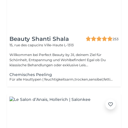
Beauty Shanti Shala
253
15, rue des capucins
Ville-Haute L-1313
Willkommen bei Perfect Beauty by Jil, deinem Ziel für
Schönheit, Entspannung und Wohlbefinden! Egal ob Du
klassische Behandlungen oder exklusive Leis...
Chemisches Peeling
Für alle Hauttypen ( feuchtigkeitsarm,trocken,sensibel,fettig,rosacea,narben,misch Haut,ant-Falten) keine Extraktion,kein Waxing vor der Behandlung und keine Sonne 2 Wochen nach der Behandlung. Für ein besseres Ergebnis ist eine Kur von 4 Peelings möglich.Ein Peeling alle 2 Wochen. Bei direkt Zahlung -> 390 anstatt 440,20, inklusive 2 Cremes für die Pflege zu Hause.