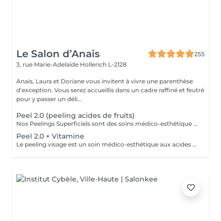
Le Salon d’Anais
255
3, rue Marie-Adelaïde
Hollerich L-2128
Anais, Laura et Doriane vous invitent à vivre une parenthèse
d'exception. Vous serez accueillis dans un cadre raffiné et feutré
pour y passer un déli...
Peel 2.0 (peeling acides de fruits)
Nos Peelings Superficiels sont des soins médico-esthétique aux acides de fruits qui agissent par une exfoliation chimique controlée des couches supérieurs de la peau afin de stimuler et accélérer le renouvellement cellulaire. En éliminant les cellules mortes de la surface cutanée, ce traitement permet d'unifier le teint, d'atténuer les imperfections et de redonner de l'éclat à la peau. AVANTAGES DU PEELING - Favoriser la création de collagène et d'élastine pour restaurer la fermeté et la souplesse de la peau - Réduction des rides profondes, poches et cernes - Amélioration de l'hydratation - Stimuler la microcirculation - Atténuer les rougeurs présentes - Atténuer les cicatrices d'acné - Affiner le grain de peau - Diminution des pores dilatés, points noirs, comédons - Éclat immédiat du teint PRÉCAUTIONS OBLIGATOIRES - PAS D'ÉPILATION sur la ZONE à traiter 5 jours avant - PAS DE RASAGE pour les hommes 48h avant - Irritations, rougeurs, voire légères croûtes à prévoir pendant 5 à 7 jours (peel expert) - Utilisation OBLIGATOIRE d'une crème ANTI-SOLAIRE pendant 10 jours, matin, midi, soir CONTRE-INDICATIONS - Grossesse/allaitement - Exposition solaire récente ou prévue (48h avant à 7 jours après le soin) - Traitement lourd : chimio (attendre 1 an post chimio) ou antibiotique (attendre 6 mois) - Prise d'anticoagulant, anti-inflammatoire + de 5 jours - Traitements dermatologiques en cours (type Roaccutane) - Allergie aux acides de fruits, fruits à coque ou à l'aspirine - Dermabrasion médicale - Injection de botox ou acide hyaluronique (attendre 1 mois) - Maladies auto-immunes (diabète) - Cicatrices chéloïdes
Peel 2.0 + Vitamine
Le peeling visage est un soin médico-esthétique aux acides de fruits qui consiste à appliquer une solution exfoliante sur la peau afin de stimuler et accélérer le renouvellement cellulaire. En éliminant les cellules mortes de la surface cutanée, ce traitement permet d'unifier le teint, d'atténuer les imperfections et de redonner de l'éclat à la peau. AVANTAGES DU PEELING - Favoriser la création de collagène et d'élastine pour restaurer la fermeté et la souplesse de la peau - Réduction des rides profondes, poches et cernes - Amélioration de l'hydratation - Stimuler la microcirculation - Atténuer les rougeurs présentes - Atténuer les cicatrices d'acné - Affiner le grain de peau - Diminution des pores dilatés, points noirs, comédons - Éclat immédiat du teint PRÉCAUTIONS OBLIGATOIRES - PAS D'ÉPILATION sur la ZONE à traiter 5 jours avant - PAS DE RASAGE pour les hommes 48h avant - Irritations, rougeurs, voire légères croûtes à prévoir pendant 5 à 7 jours (peel expert) - Utilisation OBLIGATOIRE d'une crème ANTI-SOLAIRE pendant 10 jours, matin, midi, soir CONTRE-INDICATIONS - Grossesse/allaitement - Exposition solaire récente ou prévue (48h avant à 7 jours après le soin) - Traitement lourd : chimio (attendre 1 an post chimio) ou antibiotique (attendre 6 mois) - Prise d'anticoagulant, anti-inflammatoire + de 5 jours - Traitements dermatologiques en cours (type Roaccutane) - Allergie aux acides de fruits, fruits à coque ou à l'aspirine - Dermabrasion médicale - Injection de botox ou acide hyaluronique (attendre 1 mois) - Maladies auto-immunes (diabète) - Cicatrices chéloïdes