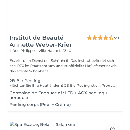
Institut de Beauté
598
Annette Weber-Krier
1, Rue Philippe II
Ville-Haute L-2340
Exzellenz im Dienst der Schönheit! Das Institut befindet sich
seit 1970 im Stadtzentrum und ist offizieller Hoflieferant sowie
das älteste Schönheits...
2B Bio Peeling
Möchten Sie Ihre Haut ändern? 2B Bio Peeling ist ein Produkt für die manuelle Mikrodermabrasion . Diese Methode des Abriebs der Oberfläche der Epidermis zielt darauf ab, die abgestorbenen Zellen zu beseitigen, die das Stratum Corneum bilden. Im Gegensatz zu anderen Peel-Behandlungen, die nur auf der Oberfläche wirken, löst 2B Bio Peeling den Peeling-Prozess von innen aus. Ihre Haut wird gründlich gereinigt, der Zellstoffwechsel wird reaktiviert, die vergrößerten Poren werden gestrafft und die Pigmentierung verringert. Ein schillerndes Ergebnis, das Sie sofort begeistern wird.
Germaine de Cappuccini : LED + AOX peeling +
ampoule
Peeling corps (Peel + Crème)