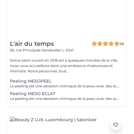
L'air du temps
98
56, rue Principale
Sandweiler L-5241
Notre salon ouvert en 2016 est à quelques minutes de la ville,
nous vous accueillons dans une ambiance chaleureuse et
intimiste. Notre personnel, tout...
Peeling MESOPEEL
Le peeling est une abrasion chimique de la peau avec des acides de fruits. Indolore, sans éviction sociale, juste quelques rougeurs peuvent apparaitre le jour même. Le peeling va améliorer les cicatrices de l'acné, affiner le grain de peau, resserrer les pores, atténuer les taches pigmentées (taches brunes ou de vieillesse),estomper les ridules, augmenter l'élasticité de la peau, une peau nette et visiblement plus jeune. Des résultats prouvés en toute sécurité. Une seule séance vous donnera un coup d'éclat. RECOMMANDé en cure pour des résultats durables,5 soins espacés de 15 jours. Lors d'une cure l'exposition au soleil n'est pas recommandée NOUS POUVONS COMBINER CETTE PRESTATION AVEC MICRONEEDLING voir sous rubrique séparée
Peeling MESO ECLAT
Le peeling est une abrasion chimique de la peau avec des acides de fruits. Indolore, sans éviction sociale, juste quelques rougeurs peuvent apparaitre le jour même. Le peeling va améliorer les cicatrices de l'acné, affiner le grain de peau, resserrer les pores, atténuer les taches pigmentées (taches brunes ou de vieillesse),estomper les ridules, augmenter l'élasticité de la peau, une peau nette et visiblement plus jeune. Des résultats prouvés en toute sécurité. Une seule séance vous donnera un coup d'éclat. RECOMMANDé en cure pour des résultats durables,5 soins espacés de 15 jours. Pour ce soin on travaille le visage le décolleté et les mains Lors d'une cure l'exposition au soleil n'est pas recommandée NOUS POUVONS COMBINER CETTE PRESTATION AVEC MICRONEEDLING voir sous rubrique séparée