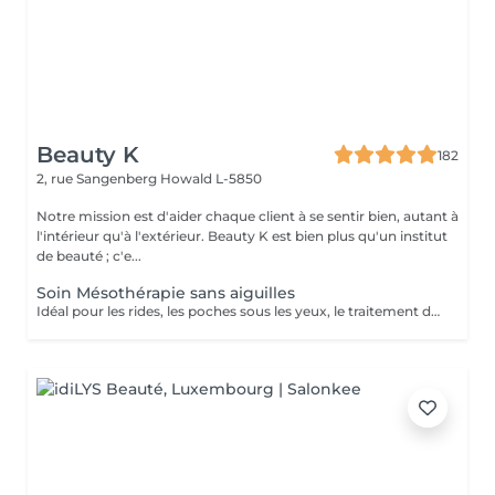
Beauty K
182
2, rue Sangenberg
Howald L-5850
Notre mission est d'aider chaque client à se sentir bien, autant à
l'intérieur qu'à l'extérieur. Beauty K est bien plus qu'un institut
de beauté ; c'e...
Soin Mésothérapie sans aiguilles
Idéal pour les rides, les poches sous les yeux, le traitement de l'acné, le relâchement cutané et la cellulite. La mésothérapie permet de faire pénétrer les principes actifs dans la peau par système intercellulaire.