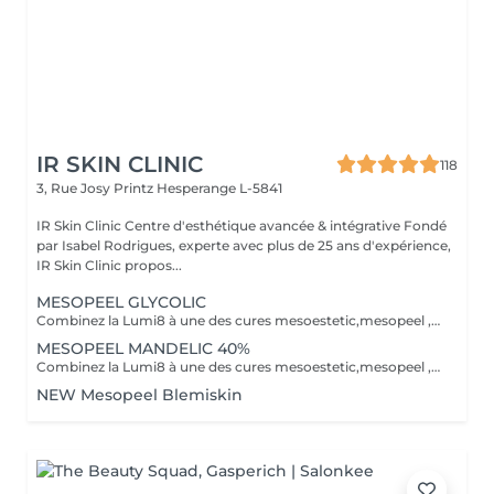
IR SKIN CLINIC
118
3, Rue Josy Printz
Hesperange L-5841
IR Skin Clinic Centre d'esthétique avancée & intégrative Fondé
par Isabel Rodrigues, experte avec plus de 25 ans d'expérience,
IR Skin Clinic propos...
MESOPEEL GLYCOLIC
Combinez la Lumi8 à une des cures mesoestetic,mesopeel , mesoéclat... afin d'obtenir un résultat spectaculaire et durable. Recommandé pour l'anti-aging , les peaux acnéique , affaissées , les rides . les cicatrices et les autres imperfections de la peau. Bienvenue dans une nouvelle ère dans les soins du visage et du corps . Résultat spectaculaires , efficaces , durables et scientifiquement avérés, visible dès la première séance. Traitement indolore et non invasif Comme entretien ou prévention La réalisation d'un peeling, plusieurs fois par an, aide à maintenir un aspect sain et à améliorer la texture de la peau, en agissant préventivement contre le vieillissement.mesopeel® est la gamme la plus avancée de peelings chimiques spécifiquement conçue pour les professionnels nécessitant des produits sûrs, efficaces, faciles à utiliser et contrôlables. mesopeel® permet de traiter les hyperpigmentations, les manifestations de chaque phase du vieillissement et les esthétopathies telles que l'acné et ses séquelles, la couperose, la rosacée, les vergetures et d'autres imperfections.
MESOPEEL MANDELIC 40%
Combinez la Lumi8 à une des cures mesoestetic,mesopeel , mesoéclat... afin d'obtenir un résultat spectaculaire et durable. Recommandé pour l'anti-aging , les peaux acnéique , affaissées , les rides . les cicatrices et les autres imperfections de la peau. Bienvenue dans une nouvelle ère dans les soins du visage et du corps . Résultat spectaculaires , efficaces , durables et scientifiquement avérés, visible dès la première séance. Traitement indolore et non invasif Le micro-needling est un traitement qui utilise de minuscules aiguilles pour provoquer des minuscules perforations dans la peau. Ces petits points de contact encouragent le corps à créer une guérison curative ainsi qu'a resserrer, soulever et rajeunir la peau. Au fur et a mesure que votre peau se répare, la production de collagène et d'élastine se déclenche pour donner un effet repeuplant et raffermissant presque immédiat. Il peut également s'attaquer à d'autres problèmes de lésions cutanées tels que les cicatrices , les marques foncées, des dommages causés par le soleil et le vieillissement.mesopeel® est la gamme la plus avancée de peelings chimiques spécifiquement conçue pour les professionnels nécessitant des produits sûrs, efficaces, faciles à utiliser et contrôlables. mesopeel® permet de traiter les hyperpigmentations, les manifestations de chaque phase du vieillissement et les esthétopathies telles que l'acné et ses séquelles, la couperose, la rosacée, les vergetures et d'autres imperfections.
NEW Mesopeel Blemiskin