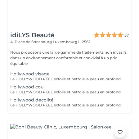
idiLYS Beauté
157
4, Place de Strasbourg
Luxembourg L-2562
Nous proposons une large gamme de traitements non invasifs
dans un environnement confortable et convivial à un prix
équitable.
Hollywood visage
Le HOLLYWOOD PEEL exfolie et nettoie la peau en profondeur au laser pour un teint plus lisse, lumineux et des pores visiblement resserrés. La LUMINOTHÉRAPIE du visage consiste à exposer la peau à des lumières LED afin de stimuler le renouvellement cellulaire et améliorer l'éclat du teint.
Hollywood cou
Le HOLLYWOOD PEEL exfolie et nettoie la peau en profondeur au laser pour un teint plus lisse, lumineux et des pores visiblement resserrés. La LUMINOTHÉRAPIE du cou consiste à exposer la peau à des lumières LED afin de stimuler le renouvellement cellulaire et améliorer la texture de la peau.
Hollywood décollté
Le HOLLYWOOD PEEL exfolie et nettoie la peau en profondeur au laser pour un teint plus lisse, lumineux et des pores visiblement resserrés. La LUMINOTHÉRAPIE du décolleté consiste à exposer la peau à des lumières LED afin de stimuler le renouvellement cellulaire et améliorer la texture de la peau.