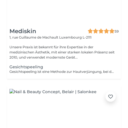
Mediskin
59
1, rue Guillaume de Machault
Luxembourg L-2111
Unsere Praxis ist bekannt für ihre Expertise in der
medizinischen Ästhetik, mit einer starken lokalen Präsenz seit
2010, und verwendet modernste Gerät...
Gesichtspeeling
Gesichtspeeling ist eine Methode zur Hautverjüngung, bei der chemische Mittel verwendet werden, um die oberflächlichen Hautschichten zu exfolieren und die Zellenerneuerung zu stimulieren. Vorteile: -Verbesserung der Hautstruktur und -helligkeit. -Reduzierung von Hautunreinheiten wie Pigmentflecken, Aknenarben, Falten und feinen Linien. Anpassungsfähigkeit: -Gesichtspeeling ist für verschiedene Hauttypen und je nach Ihren Hautproblemen geeignet. Ergänzende Pflege: -Um die Behandlungsergebnisse zu optimieren und die soziale Ausfallzeit zu minimieren, ist eine Phototherapie-Sitzung inbegriffen. Diese hilft, Entzündungen zu reduzieren, die Kollagenproduktion zu stimulieren und die Hautheilung zu verbessern. Gegenanzeigen: -Nicht empfohlen für schwangere oder stillende Frauen. Während der ersten Sitzung werden wir gemeinsam Ihre Ziele festlegen und die für Ihre Haut am besten geeignete Peeling-Art bestimmen. Bei Fragen können Sie uns gerne kontaktieren oder einen kostenlosen Beratungstermin buchen.