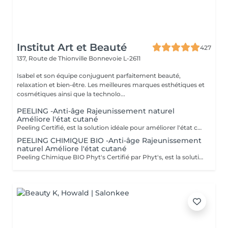
Institut Art et Beauté
427
137, Route de Thionville
Bonnevoie L-2611
Isabel et son équipe conjuguent parfaitement beauté,
relaxation et bien-être. Les meilleures marques esthétiques et
cosmétiques ainsi que la technolo...
PEELING -Anti-âge Rajeunissement naturel
Améliore l'état cutané
Peeling Certifié, est la solution idéale pour améliorer l'état cutané et lutter efficacement contre les signes du vieillissement. Ce soin avancé associe la puissance des ingrédients naturels à la rigueur des produits biologiques pour offrir des résultats visibles et durables. Certification BIO : Profitez de produits certifiés bio, garantissant une formulation respectueuse de votre peau et de l'environnement, tout en vous assurant une qualité irréprochable. Ingrédients naturels : Enrichi en actifs naturels, ce peeling favorise le renouvellement cellulaire, affine le grain de peau et améliore la texture cutanée pour un teint plus uniforme et éclatant. Ampoules individuelles : Chaque soin est conditionné en ampoules individuelles pour garantir une hygiène optimale, une fraîcheur parfaite à chaque application, et une précision dans l'utilisation des doses. Esthéticiennes Lisete Marie Francesca Mirza Déborah Une routine régulière de soins contribue à maintenir l'élasticité, la fermeté et l'éclat de votre peau, tout en prévenant les signes du vieillissement prématuré. Chaque soin que vous apportez à votre peau est un pas vers une beauté durable et naturellement rajeunie. Offrez à votre peau le meilleur de la nature avec le Peeling et découvrez une peau revitalisée et éclatante !
PEELING CHIMIQUE BIO -Anti-âge Rajeunissement
naturel Améliore l'état cutané
Peeling Chimique BIO Phyt's Certifié par Phyt's, est la solution idéale pour améliorer l'état cutané et lutter efficacement contre les signes du vieillissement. Ce soin avancé associe la puissance des ingrédients naturels à la rigueur des produits biologiques pour offrir des résultats visibles et durables. Certification BIO : Profitez de produits certifiés bio, garantissant une formulation respectueuse de votre peau et de l'environnement, tout en vous assurant une qualité irréprochable. Ingrédients naturels : Enrichi en actifs naturels, ce peeling favorise le renouvellement cellulaire, affine le grain de peau et améliore la texture cutanée pour un teint plus uniforme et éclatant. Ampoules individuelles : Chaque soin est conditionné en ampoules individuelles pour garantir une hygiène optimale, une fraîcheur parfaite à chaque application, et une précision dans l'utilisation des doses. Estheticiene Fatima Lisete Marie Francesca Mirza Déborah Une routine régulière de soins contribue à maintenir l'élasticité, la fermeté et l'éclat de votre peau, tout en prévenant les signes du vieillissement prématuré. Chaque soin que vous apportez à votre peau est un pas vers une beauté durable et naturellement rajeunie. Offrez à votre peau le meilleur de la nature avec le Peeling Chimique BIO Phyt's et découvrez une peau revitalisée et éclatante !