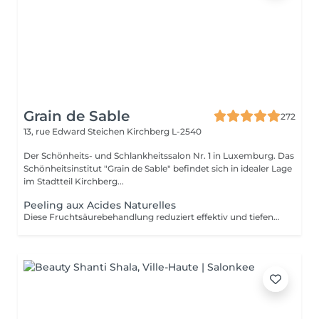
Grain de Sable
272
13, rue Edward Steichen
Kirchberg L-2540
Der Schönheits- und Schlankheitssalon Nr. 1 in Luxemburg. Das
Schönheitsinstitut "Grain de Sable" befindet sich in idealer Lage
im Stadtteil Kirchberg...
Peeling aux Acides Naturelles
Diese Fruchtsäurebehandlung reduziert effektiv und tiefenwirksam Unreinheiten wie Narben, Pickel, Pigmentflecken, feine Linien und Fältchen etc. Es ist perfekt für alle Hauttypen geeignet, auch für die empfindlichsten! Diese Behandlung beschleunigt die Zellerneuerung, reduziert die Zeichen der Hautalterung und sorgt dank ihrer 5 verschiedenen Formulierungen mit 30 % Fruchtsäuren für eine neue, glatte Haut und einen strahlenden Teint.