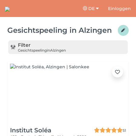
DE
Einloggen
Gesichtspeeling
in
Alzingen
Filter
Gesichtspeeling
in
Alzingen
Institut Soléa
51