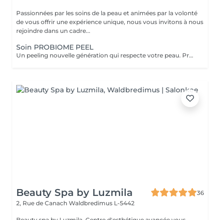
Passionnées par les soins de la peau et animées par la volonté
de vous offrir une expérience unique, nous vous invitons à nous
rejoindre dans un cadre...
Soin PROBIOME PEEL
Un peeling nouvelle génération qui respecte votre peau. Probiome Peel associe la puissance d'un peeling sur-mesure à une restauration profonde du microbiome cutané. 5 peelings personnalisés selon votre type de peau et vos besoins (éclat, imperfections, taches, rides, texture irrégulière). Action renouvelante, lissante et clarifiante tout en renforçant la barrière cutanée. Formule enrichie en Multibiotic Complex, qui équilibre la flore cutanée et prévient les irritations. Rituel Post-Peeling (kit 7 Days) intégré dans le prix du soin. Aide à restaurer la peau, renforcer la barrière cutanée et préserver les résultats obtenus en cabine. Résultat : Effet « peau neuve » durable et éclat du teint retrouvé. Une peau plus lumineuse, plus lisse et visiblement renouvelée dès la première séance, sans irritations.
Beauty Spa by Luzmila
36
2, Rue de Canach
Waldbredimus L-5442
Beauty spa by Luzmila, Centre d'esthétique avancée vous