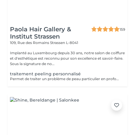
Paola Hair Gallery &
159
Institut Strassen
109, Rue des Romains
Strassen L-8041
Implanté au Luxembourg depuis 30 ans, notre salon de coiffure
et d'esthétique est reconnu pour son excellence et savoir-faire.
Sous la signature de no...
traitement peeling personnalisé
Permet de traiter un problème de peau particulier en profondeur par exfoliation, sans traumatisme important pour la peau. Avec quatre produits domicile. Fréquence toutes les deux semaines. Exposition au soleil interdite sans protection pendant la durée du traitement. Tous nos soins et traitements sont mixtes hommes et femmes. Les traitements en cure sont valables six mois. Sur conseil de votre esthéticienne, des combinaisons de soins et de traitements sont possibles, afin d'obtenir un résultat optimal. Attention certain traitements nécessitent des explications préalables ainsi qu'une commande spécifique des coffrets et de soins personnalisés.