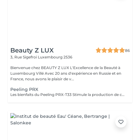
Beauty Z LUX
86
3, Rue Sigefroi
Luxembourg 2536
Bienvenue chez BEAUTY Z LUX L'Excellence de la Beauté à
Luxembourg Villé Avec 20 ans d'expérience en Russie et en
France, nous avons le plaisir de v...
Peeling PRX
Les bienfaits du Peeling PRX-T33 Stimule la production de collagène et d'élastine, sans exfoliation visible. Raffermit et redensifie la peau, avec un effet lifting immédiat et naturel. Illumine le teint et redonne de l'éclat instantanément. Atténue les taches pigmentaires et unifie le teint. Améliore la texture de la peau, resserre les pores et réduit les cicatrices légères. Résultat : une peau plus ferme, plus lisse et visiblement rajeunie, sans temps de récupération. The Benefits of PRX-T33 Peel Stimulates collagen and elastin production without visible peeling. Firms and densifies the skin with an instant natural lifting effect. Brightens and revives the complexion immediately. Reduces pigmentation spots and evens out skin tone. Improves skin texture, tightens pores, and softens mild scars. Result: firmer, smoother, and visibly rejuvenated skin with no downtime.