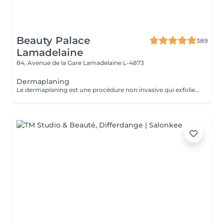
Beauty Palace
389
Lamadelaine
84, Avenue de la Gare
Lamadelaine L-4873
Dermaplaning
Le dermaplaning est une procédure non invasive qui exfolie la peau en utilisant une lame fine pour retirer les cellules mortes et le duvet. Cela rend la peau plus lisse, éclatante et réduit les rides fines et imperfections. C'est indolore, ne nécessite pas de récupération, et améliore l'absorption des soins ainsi que l'application du maquillage. Sans douleur, une peau de bébé.