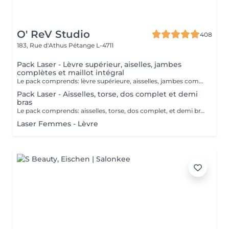
O' ReV Studio
408
183, Rue d'Athus
Pétange L-4711
Pack Laser - Lèvre supérieur, aiselles, jambes
complètes et maillot intégral
Le pack comprends: lèvre supérieure, aisselles, jambes complètes et mailot intégral. Contre indications: Le laser est contre indiqué si vous: - Prenez de la vitamine A, B, C, D. - Prenez d'anti-inflammatoires et de cortisone - Prenez d'antibiotiques - Êtes enceinte - Allaitez - Avez des maladies auto-immunes - Avez des maladies de la peau - Avez de la cicatrisation keloides (problème avec la cicatrisation de la peau) Eviter le solarium 2 semaines avant et après les séances.
Pack Laser - Aisselles, torse, dos complet et demi
bras
Le pack comprends: aisselles, torse, dos complet, et demi bras. Contre indications: Le laser est contre indiqué si vous: - Prenez de la vitamine A, B, C, D. - Prenez d'anti-inflammatoires et de cortisone - Prenez d'antibiotiques - Êtes enceinte - Allaitez - Avez des maladies auto-immunes - Avez des maladies de la peau - Avez de la cicatrisation keloides (problème avec la cicatrisation de la peau) Eviter le solarium 2 semaines avant et après les séances.
Laser Femmes - Lèvre