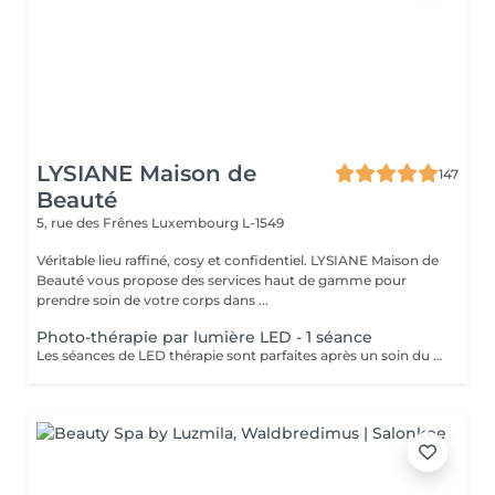
LYSIANE Maison de
147
Beauté
5, rue des Frênes
Luxembourg L-1549
Véritable lieu raffiné, cosy et confidentiel. LYSIANE Maison de
Beauté vous propose des services haut de gamme pour
prendre soin de votre corps dans ...
Photo-thérapie par lumière LED - 1 séance
Les séances de LED thérapie sont parfaites après un soin du visage complet ou ponctuellement, 1 à 2 fois par semaine. Pour un soin anti-âge, la couleur à privilégier est le rouge, elle peut réduire l'inflammation, stimuler la production de collagène et renforcer la peau. La lumière bleue a des propriétés antibactériennes qui préviennent les éruptions cutanées et peut aider à lutter contre l'acné et les dermatoses. La lumière verte dite anti-taches : elle aide à réduire la production de mélanine à l'origine des tâches brunes et cernes hyperpigmentés, tout en calmant la rosacée responsable de rougeurs. La lumière jaune calme les rougeurs, elle améliore la circulation sanguine et lymphatique et a ainsi un effet drainant, anti-oedème. Les séances sont totalement indolores, il n'y a aucune suite et au contraire, la séance est un moment de détente et de relaxation aux vertus anti-inflammatoire et anti-douleurs. Contres indications : Les peaux blessées, brûlées ou irritées Les maladies auto-immunes Epilepsie Port d'un pace maker ou autres implants actifs Grossesse Traitement à base de médicaments photo-sensibilisants