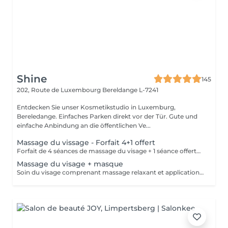
Shine
145
202, Route de Luxembourg
Bereldange L-7241
Entdecken Sie unser Kosmetikstudio in Luxemburg,
Bereledange. Einfaches Parken direkt vor der Tür. Gute und
einfache Anbindung an die öffentlichen Ve...
Massage du vissage - Forfait 4+1 offert
Forfait de 4 séances de massage du visage + 1 séance offerte. Soin relaxant et tonifiant favorisant la circulation, la détente musculaire et l'éclat de la peau. Forfait payable à l'avance et non remboursable. Les séances sont à planifier selon les disponibilités.
Massage du visage + masque
Soin du visage comprenant massage relaxant et application d'un masque adapté au type de peau. Aide à détendre les muscles du visage, améliorer la circulation et hydrater la peau.