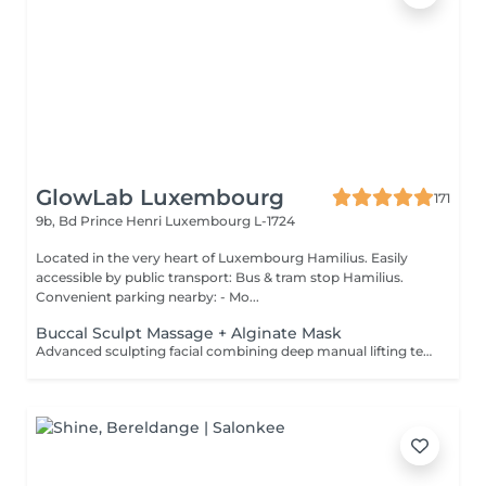
GlowLab Luxembourg
171
9b, Bd Prince Henri
Luxembourg L-1724
Located in the very heart of Luxembourg Hamilius. Easily
accessible by public transport: Bus & tram stop Hamilius.
Convenient parking nearby: - Mo...
Buccal Sculpt Massage + Alginate Mask
Advanced sculpting facial combining deep manual lifting techniques with intraoral (buccal) massage to redefine facial contours, release muscle tension, and enhance natural lifting. Includes an alginate mask to calm the skin, restore hydration, and enhance the sculpting effect. Recommended course: 5-10 sessions, 1-2 times per week, followed by maintenance. BENEFITS: - Defined facial contours - Reduced puffiness - Improved circulation - Natural lifting effect - Muscle tension release INDICATIONS: - Loss of facial definition - Puffiness - Muscle tension - Dull skin - Early signs of aging CONTAINDICATIONS: - Active inflammation - Open wounds - Severe acne - Recent invasive procedures - Dental conditions (relative) AFTERCARE: - Stay hydrated - Avoid alcohol and salt on the same day - Maintain regular treatments Sculpt. Lift. Define.