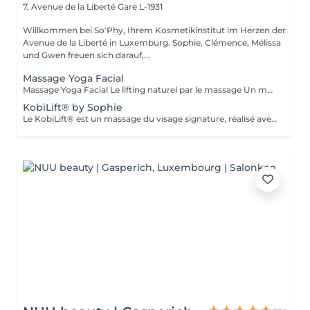
7, Avenue de la Liberté
Gare L-1931
Willkommen bei So'Phy, Ihrem Kosmetikinstitut im Herzen der
Avenue de la Liberté in Luxemburg. Sophie, Clémence, Mélissa
und Gwen freuen sich darauf,...
Massage Yoga Facial
Massage Yoga Facial Le lifting naturel par le massage Un massage du visage dynamique et profond qui stimule les muscles et relance les circulations pour redessiner les contours du visage. Grâce à des manuvres expertes et à l'utilisation d'outils spécifiques comme le Gua Sha et les Mushrooms, ce soin agit à la fois sur la tonicité de la peau et la détente des tensions faciales. Il permet de lisser les traits, d'illuminer le teint et de révéler un visage plus reposé et naturellement sculpté. Un soin idéal pour celles et ceux qui recherchent un effet visible, tout en profitant d'un moment de relâchement profond. Comme chaque soin chez So'Phy, le massage est adapté en fonction des besoins de votre peau et des tensions observées.
KobiLift® by Sophie
Le KobiLift® est un massage du visage signature, réalisé avec une gestuelle précise et rythmée visant à stimuler les muscles, relancer les circulations et libérer les tensions. Il agit en profondeur pour redessiner les contours du visage, lisser les traits et raviver l'éclat de la peau, tout en procurant un effet liftant naturel. Le KobiLift est proposé seul, pour un effet immédiat, ou intégré dans un soin du visage complet afin d'en renforcer les résultats et d'améliorer la qualité de la peau. À la fois tonique et relaxant, ce soin offre un véritable moment de lâcher-prise tout en apportant des résultats visibles. Idéal pour celles et ceux qui recherchent un visage plus lisse, plus lumineux et naturellement raffermi.