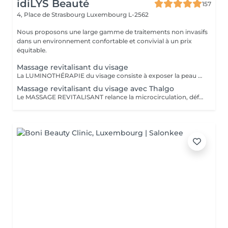
idiLYS Beauté
157
4, Place de Strasbourg
Luxembourg L-2562
Nous proposons une large gamme de traitements non invasifs
dans un environnement confortable et convivial à un prix
équitable.
Massage revitalisant du visage
La LUMINOTHÉRAPIE du visage consiste à exposer la peau à des lumières LED afin de stimuler le renouvellement cellulaire et améliorer l'éclat du teint.
Massage revitalisant du visage avec Thalgo
Le MASSAGE REVITALISANT relance la microcirculation, défatigue les traits du visage et redonne fraicheur à la peau. La LUMINOTHÉRAPIE du visage consiste à exposer la peau à des lumières LED afin de stimuler le renouvellement cellulaire et améliorer l'éclat du teint.