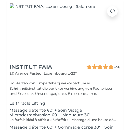
INSTITUT FAIA
458
27, Avenue Pasteur
Luxembourg L-2311
Im Herzen von Limpertsberg verkörpert unser
Schönheitsinstitut die perfekte Verbindung von Fachwissen
und Exzellenz. Unser engagiertes Expertenteam e...
Le Miracle Lifting
Massage détente 60' + Soin Visage
Microdermabrasion 60' + Manucure 30'
Le forfait idéal à offrir ou à s'offrir : - Massage d'une heure détente. - Soin visage d'une heure adapté au type de peau comprenant démaquillage, gommage, extraction des comédons, massage, masque et crème de soin. - Manucure comprenant le limage, la pousse et coupe des cuticules, gommage et massage avec crème de soin. Base transparente comprise si souhaitée.
Massage détente 60' + Gommage corps 30' + Soin