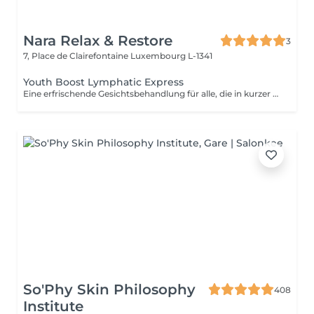
Nara Relax & Restore
3
7, Place de Clairefontaine
Luxembourg L-1341
Youth Boost Lymphatic Express
Eine erfrischende Gesichtsbehandlung für alle, die in kurzer Zeit sichtbare Ergebnisse erzielen möchten. Reinigung, Peeling und gezielte Pflege sorgen für ein frisches, strahlendes und gepflegtes Hautbild. Auf Wunsch kann eine sanfte lymphatische Gesichtsdrainage integriert werden.
So'Phy Skin Philosophy
408
Institute