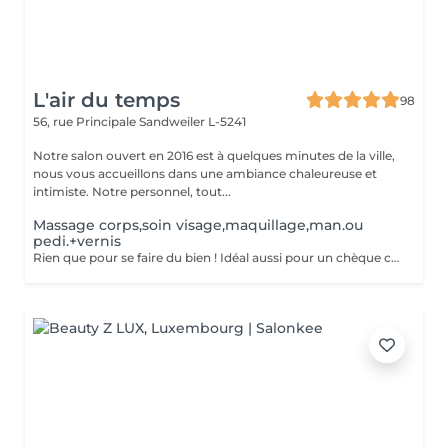
L'air du temps
98
56, rue Principale
Sandweiler L-5241
Notre salon ouvert en 2016 est à quelques minutes de la ville,
nous vous accueillons dans une ambiance chaleureuse et
intimiste. Notre personnel, tout...
Massage corps,soin visage,maquillage,man.ou
pedi.+vernis
Rien que pour se faire du bien ! Idéal aussi pour un chèque cadeau. Vous aurez la détente d'un massage relaxant, un soin visage + maquillage, et une manucure ou pédicure avec vernis classique.