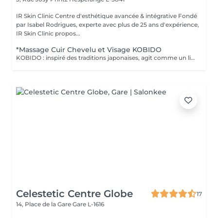
IR Skin Clinic Centre d'esthétique avancée & intégrative Fondé
par Isabel Rodrigues, experte avec plus de 25 ans d'expérience,
IR Skin Clinic propos...
*Massage Cuir Chevelu et Visage KOBIDO
KOBIDO : inspiré des traditions japonaises, agit comme un lifting naturel grâce à un ensemble de techniques manuelles étudiées pour lisser les traits et repulper le visage. Il agit sur l'ensemble des zones sensibles au vieillissement cutané en activant leur jeunesse. Inspiré de la technique AMMA japonaise relaxante, ce massage des zones reflexe du visage, de la nuque et de la tête. Grâce à ce massage unique, vous vous sentez revitalisé, relaxé et apaisé (sans utilisation de produit).
Celestetic Centre Globe
17
14, Place de la Gare
Gare L-1616