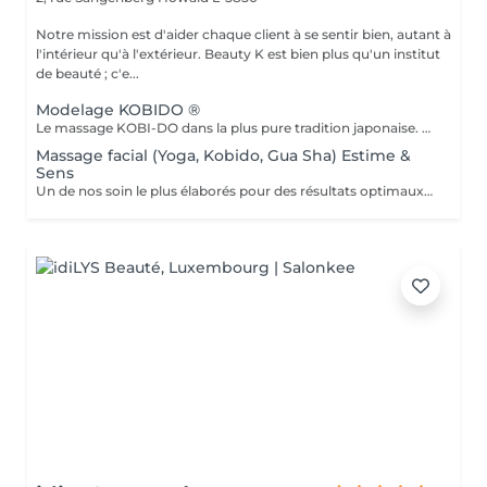
Notre mission est d'aider chaque client à se sentir bien, autant à
l'intérieur qu'à l'extérieur. Beauty K est bien plus qu'un institut
de beauté ; c'e...
Modelage KOBIDO ®
Le massage KOBI-DO dans la plus pure tradition japonaise. Le KOBI-DO, est un modelage liftant du visage né au Japon au 15ème siècle. Il était autrefois le privilège des impératrices et des geishas. Aujourd'hui, il fait fureur en occident pour toutes les femmes qui recherchent un rajeunissement sans techniques invasives. Comprenant plus de deux cents techniques manuelles, le KOBI-DO est considéré comme l'un des massages faciaux les plus sophistiqué au monde. Les techniques du KOBI-DO tels les lissages, les tapotements et les pincements. Ces gestes précis permettent de travailler la peau, les muscles, les fascias et la lymphe. L'académie des facialistes ©
Massage facial (Yoga, Kobido, Gua Sha) Estime &
Sens
Un de nos soin le plus élaborés pour des résultats optimaux pour toutes les peaux. À base de nos produits cosméceutiques & 3 techniques de modelage différents dédiées à l'anti-âge (drainage et remodelage visage) Pour ce soin nous utiliserons 3 techniques : LE YOGA DU VISAGE Puisque vieillir est naturel, le yoga du visage, permet d'apporter au plus grand nombre, une méthode globale de rajeunissement et de prévention de la sénescence mais également de bien-être. LE LIFTING NATUREL JAPONAIS - KOBIDO Composé d'un enchaînement de mouvements effectués avec précision sur votre peau, il allie lissage, pétrissage, percussion, vibration et pression. Il est doux, subtil et profond en fonction de la zone à traiter et de la nature de la peau. LE DRAINAGE LIFTANT AU GUA SHA de Quartz Rose. Le massage au gua sha travaille sur les énergies et la circulation lymphatique pour drainer, évacuer les toxines et stimuler la circulation du sang et des énergies. La pierre vient stimuler, en douceur, les points qui se trouvent le long des méridiens et lignes d'énergie du corps.