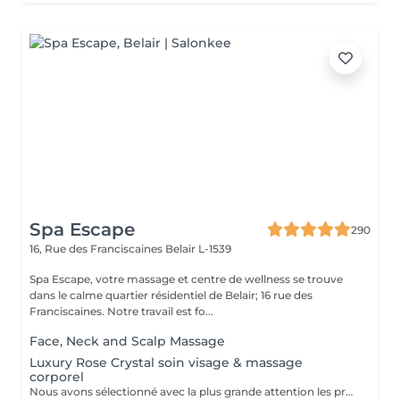
Spa Escape
290
16, Rue des Franciscaines
Belair L-1539
Spa Escape, votre massage et centre de wellness se trouve
dans le calme quartier résidentiel de Belair; 16 rue des
Franciscaines. Notre travail est fo...
Face, Neck and Scalp Massage
Luxury Rose Crystal soin visage & massage
corporel
Nous avons sélectionné avec la plus grande attention les produits lauréats Organic Pharmacy, pour faire de votre rituel spa un moment luxueux et unique. Ces soins pour la peau et bien-être du corps portent cette expérience à un tout autre niveau. Des ingrédients entièrement biologiques sont utilisés pour étancher la soif d'hydratation, de purification et de nutrition de votre peau. Pendant ce moment de détente et de sérénité, laissez-vous choyer par un massage facial par drainage lymphatique aux cristaux de rose, et retrouvez un visage plus sculpté et un teint rosé et éclatant. Le massage corporel qui accompagne ce soin en fait une expérience zen totale.