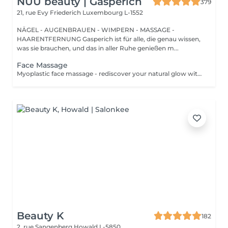
NUU beauty | Gasperich
379
21, rue Evy Friederich
Luxembourg L-1552
NÄGEL - AUGENBRAUEN - WIMPERN - MASSAGE -
HAARENTFERNUNG Gasperich ist für alle, die genau wissen,
was sie brauchen, und das in aller Ruhe genießen m...
Face Massage
Myoplastic face massage - rediscover your natural glow with the deeply rejuvenating myoplastic face massage. This unique technique works not only on the surface of your skin but also on the deeper layers of muscles and fascia. Through precise, sculpting movements, it releases tension, improves circulation, and restores elasticity. The result? A lifted, defined, and radiant look that feels as refreshing as it appears. Every session is like a reset for your face leaving you looking youthful, relaxed, and glowing with vitality. Express Facial Massage is designed for those who value their time while expecting visible, refined results. This 30-minute lifting massage focuses on precise muscle stimulation to restore facial tone, improve skin firmness, and redefine the natural facial contour. The treatment helps reduce visible signs of fatigue while stimulating microcirculation, allowing the skin to regain a fresh, radiant, and naturally healthy glow. Perfect as an additional boost to your body massage for complete relaxation and rejuvenation. Important: This treatment is available only as an add-on to any body massage and cannot be booked as a standalone service.
Beauty K
182
2, rue Sangenberg
Howald L-5850