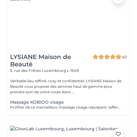
LYSIANE Maison de
147
Beauté
5, rue des Frênes
Luxembourg L-1549
Véritable lieu raffiné, cosy et confidentiel. LYSIANE Maison de
Beauté vous propose des services haut de gamme pour
prendre soin de votre corps dans ...
Massage KOBIDO visage
Profiter de ce merveilleux massage visage repulpant, raffermissant et anti-âge sans faire de nettoyage complet et vous relaxer. Ce massage peut être réalisé 1 à 2 fois par semaine. Mais au moins une fois par mois, faire le soin visage KOBIDO intégral de 1H ou 1H30 afin de nettoyer la peau en profondeur.