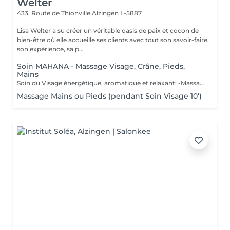
Welter
433, Route de Thionville
Alzingen L-5887
Lisa Welter a su créer un véritable oasis de paix et cocon de
bien-être où elle accueille ses clients avec tout son savoir-faire,
son expérience, sa p...
Soin MAHANA - Massage Visage, Crâne, Pieds,
Mains
Soin du Visage énergétique, aromatique et relaxant: -Massage en étoile du Crâne, Mains, Pieds - Inspiré d'un rituel Polynésien, avec des huiles essentielles de fleur de Tiaré et Jasmin. Les Bienfaits Mahana: -Relaxe intensément -Délie les zones de tensions -Relance l'énergie -Apaise le mental -Hydratation de la Peau en profondeur -Illume le teint
Massage Mains ou Pieds (pendant Soin Visage 10')