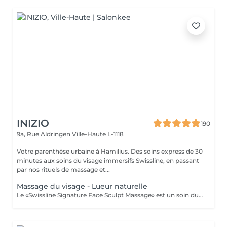
INIZIO
190
9a, Rue Aldringen
Ville-Haute L-1118
Votre parenthèse urbaine à Hamilius. Des soins express de 30
minutes aux soins du visage immersifs Swissline, en passant
par nos rituels de massage et...
Massage du visage - Lueur naturelle
Le «Swissline Signature Face Sculpt Massage» est un soin du visage extrêmement innovant, original et technique. Ce traitement rythmé, à la fois profond et relaxant, combine travail respiratoire, drainage lymphatique manuel (MLD), relâchement musculaire et manipulation fasciale, associés aux techniques de modelage avancées caractéristiques d'Anna Tsankova. Le soin stimule le drainage lymphatique et la circulation, soulage les tensions musculaires, affine les contours du visage et réactive la production de collagène. Ce traitement innovant donne aux clients la sensation que leur visage s'est «ouvert», débarrassé de ses blocages, avec un effet de remise en forme visible, des rides d'expression lissées et une circulation améliorée, pour un teint renouvelé et une véritable éclat.