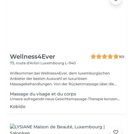
Wellness4Ever
169
73, route d'Arlon
Luxembourg L-1140
Willkommen bei Wellness4Ever, dem luxemburgischen
Anbieter der besten Auswahl an luxuriösen
Massagebehandlungen. Von der Rückenmassage über die
Kerzen...
Massage du visage et du corps
Unsere aufregende neue Gesichtsmassage-Therapie konzentriert sich darauf, Ihre Haut zu verjüngen und Ihnen ein jugendliches, strahlendes Aussehen zu verleihen, das Sie entspannt, erfrischt und voller Leben fühlen lässt. Regelmäßige Gesichtsmassagen können die Durchblutung verbessern und die Gesichtsmuskeln entspannen, Verspannungen im Gesicht und um die Augen lösen und gleichzeitig die Textur, die schlaffe Haut und das Auftreten von Falten verbessern. Es hat sich auch gezeigt, dass es den Sinusdruck lindert und sogar bei hartnäckiger Akne helfen kann. All diese Vorteile können Ihnen strahlende, belebte Gesichtszüge schenken, die Ihnen ein ebenso jugendliches Gefühl geben, wie Sie aussehen.
Kobido