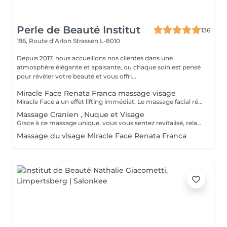
Perle de Beauté Institut
136
196, Route d’Arlon
Strassen L-8010
Depuis 2017, nous accueillons nos clientes dans une
atmosphère élégante et apaisante, ou chaque soin est pensé
pour révéler votre beauté et vous offri...
Miracle Face Renata Franca massage visage
Miracle Face a un effet lifting immédiat. Le massage facial réduit les gonflements, accentue les formes du visage et favorise la revitalisation naturelle de la peau. La méthode Miracle Face by Renata França a pour fonction de drainer les dèmes et de redéfinir les contours du visage. Grâce à des manuvres de drainage lymphatique et de massage modelant, elle offre un résultat exceptionnel.
Massage Cranien , Nuque et Visage
Grace à ce massage unique, vous vous sentez revitalisé, relaxé et apaisé (avec ou sans utilisation de produit)
Massage du visage Miracle Face Renata Franca