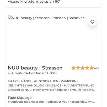
Visage Microdermabrasion 60'
NUU beauty | Strassen
427
204, route d'Arlon
Strassen L-8010
HAARE - NÄGEL - AUGENBRAUEN - WIMPERN -
GESICHTSBEHANDLUNG - MASSAGE - HAARENTFERNUNG
Strassen ist NUU in seiner vollständigsten Form. Der größte
Sal...
Face Massage
Myoplastic face massage - rediscover your natural glow with the deeply rejuvenating myoplastic face massage. This unique technique works not only on the surface of your skin but also on the deeper layers of muscles and fascia. Through precise, sculpting movements, it releases tension, improves circulation, and restores elasticity. The result? A lifted, defined, and radiant look that feels as refreshing as it appears. Every session is like a reset for your face leaving you looking youthful, relaxed, and glowing with vitality. Buccal face massage - is one of the most exclusive beauty treatments loved by celebrities worldwide. Performed both outside and inside the mouth, it targets the deepest facial muscles that are rarely activated. This powerful technique relieves jaw tension, sculpts cheekbones, plumps lips naturally, and improves lymphatic drainage. The result is a beautifully contoured, youthful face with a radiant, healthy glow. After just one session, you'll feel lighter, fresher, and more confident. This is an experience that goes beyond beauty, reaching harmony and balance. Express face massage is designed for those who value their time while expecting visible, refined results. This 30-minute lifting massage focuses on precise muscle stimulation to restore facial tone, improve skin firmness, and redefine the natural facial contour. The treatment helps reduce visible signs of fatigue while stimulating microcirculation, allowing the skin to regain a fresh, radiant, and naturally healthy glow. Perfect as an additional boost to your body massage for complete relaxation and rejuvenation. Important: This treatment is available only as an add-on to any body massage and cannot be booked as a standalone service.